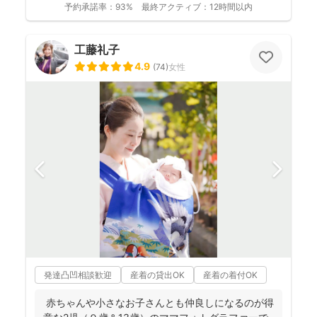
予約承諾率：
93%
最終アクティブ：
12時間以内
工藤礼子
4.9
(
74
)
女性
発達凸凹相談歓迎
産着の貸出OK
産着の着付OK
赤ちゃんや小さなお子さんとも仲良しになるのが得