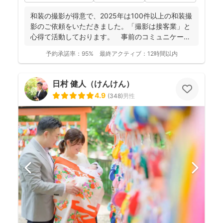
和装の撮影が得意で、2025年は100件以上の和装撮
影のご依頼をいただきました。「撮影は接客業」と
心得て活動しております。 事前のコミュニケーシ
ョンにより...
予約承諾率：
95%
最終アクティブ：
12時間以内
日村 健人（けんけん）
4.9
(
348
)
男性