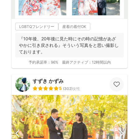
LGBTQフレンドリー
産着の着付OK
『10年後、20年後に見た時にその時の記憶があざ
やかに引き戻される』そういう写真をと思い撮影し
ております。
予約承諾率：
96%
最終アクティブ：
12時間以内
すずき かずみ
5
(
302
)
女性