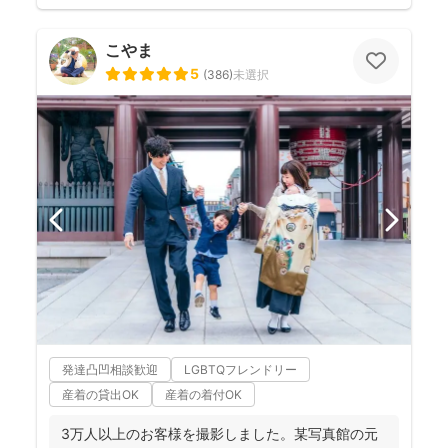
こやま
5
(
386
)
未選択
発達凸凹相談歓迎
LGBTQフレンドリー
産着の貸出OK
産着の着付OK
3万人以上のお客様を撮影しました。某写真館の元