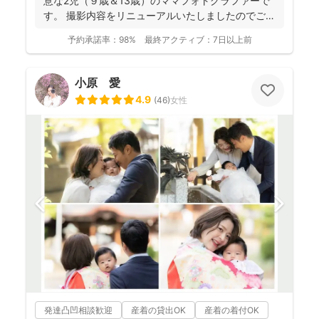
意な2児（９歳＆13歳）のママフォトグラファーで
す。 撮影内容をリニューアルいたしましたのでご案
内させ...
予約承諾率：
98%
最終アクティブ：
7日以上前
小原 愛
4.9
(
46
)
女性
発達凸凹相談歓迎
産着の貸出OK
産着の着付OK