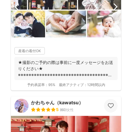
産着の着付OK
★撮影のご予約の際は事前に一度メッセージをお送
りください★
※※※※※※※※※※※※※※※※※※※※※※※※※※※※※※※※※※※※
fotowa...
予約承諾率：
95%
最終アクティブ：
12時間以内
かわちゃん（kawatsu）
5
(
60
)
女性