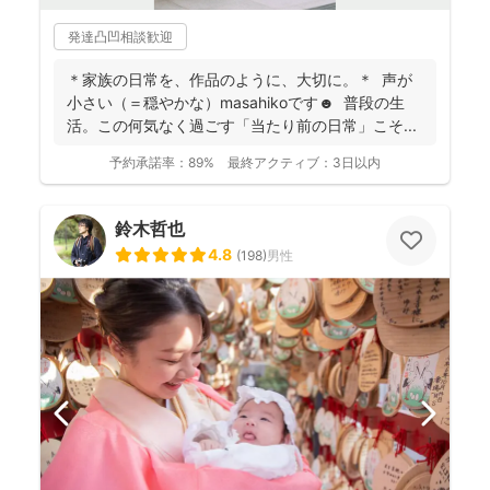
発達凸凹相談歓迎
＊家族の日常を、作品のように、大切に。＊ 声が
小さい（＝穏やかな）masahikoです☻ 普段の生
活。この何気なく過ごす「当たり前の日常」こそ...
予約承諾率：
89%
最終アクティブ：
3日以内
鈴木哲也
4.8
(
198
)
男性