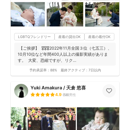
LGBTQフレンドリー
産着の貸出OK
産着の着付OK
【ご挨拶】 🎖️🎖️🎖️2022年11月全国３位（七五三）、
10月10位など年間400人以上の撮影実績がありま
す。 大変、恐縮ですが、リク...
予約承諾率：
88%
最終アクティブ：
7日以内
Yuki Amakura / 天倉 悠喜
4.9
(
58
)
男性