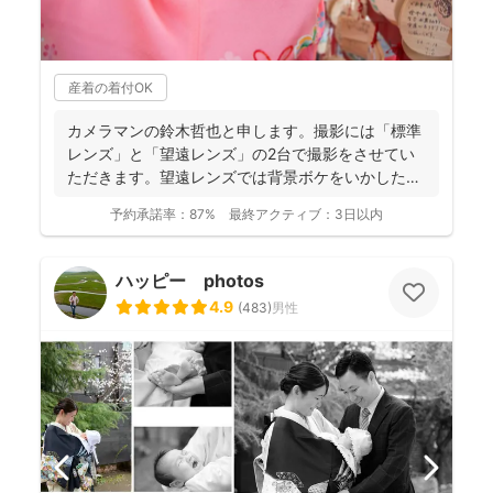
産着の着付OK
カメラマンの鈴木哲也と申します。撮影には「標準
レンズ」と「望遠レンズ」の2台で撮影をさせてい
ただきます。望遠レンズでは背景ボケをいかしたお
写真を撮影させて...
予約承諾率：
87%
最終アクティブ：
3日以内
ハッピー photos
4.9
(
483
)
男性