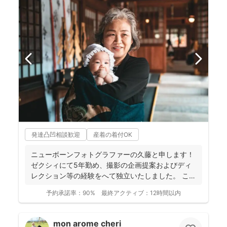
発達凸凹相談歓迎
産着の着付OK
ニューボーンフォトグラファーの久藤と申します！
ゼクシィにて5年勤め、撮影の企画提案およびディ
レクション等の経験をへて独立いたしました。 これ
までに1...
予約承諾率：
90%
最終アクティブ：
12時間以内
mon arome cheri