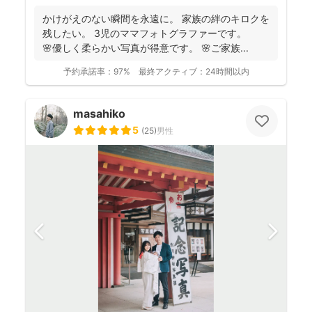
かけがえのない瞬間を永遠に。 家族の絆のキロクを
残したい。 3児のママフォトグラファーです。
🌸優しく柔らかい写真が得意です。 🌸ご家族...
予約承諾率：
97%
最終アクティブ：
24時間以内
masahiko
5
(
25
)
男性