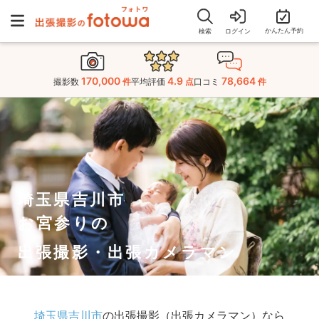
かんたん予約
検索
ログイン
170,000
4.9
78,664
撮影数
件
平均評価
点
口コミ
件
埼玉県吉川市
お宮参りの
出張撮影・出張カメラマン
埼玉県吉川市
の出張撮影（出張カメラマン）なら