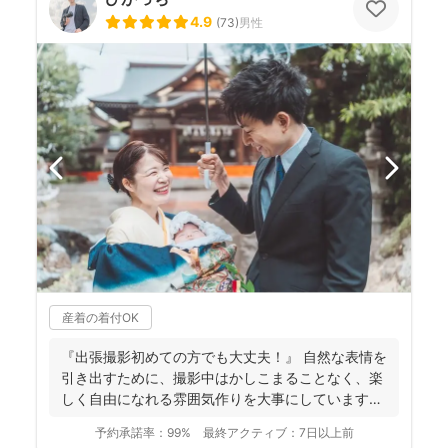
4.9
(
73
)
男性
産着の着付OK
『出張撮影初めての方でも大丈夫！』 自然な表情を
引き出すために、撮影中はかしこまることなく、楽
しく自由になれる雰囲気作りを大事にしています＾
＾ こ...
予約承諾率：
99%
最終アクティブ：
7日以上前