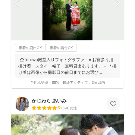
産着の貸出OK
産着の着付OK
⭐️fotowa殿堂入りフォトグラファ ＝お宮参り用
掛け着・スタイ・帽子 無料貸出あります。＝ ＊掛
け着は画像から撮影日の前日までにお選び...
予約承諾率：
88%
最終アクティブ：
3日以内
かじわら あいみ
5
(
591
)
女性