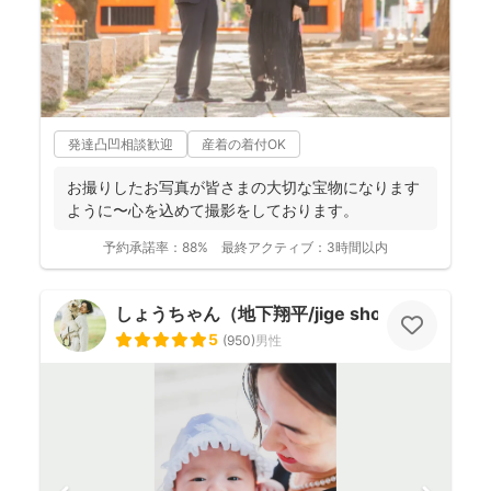
発達凸凹相談歓迎
産着の着付OK
お撮りしたお写真が皆さまの大切な宝物になります
ように〜心を込めて撮影をしております。
予約承諾率：
88%
最終アクティブ：
3時間以内
しょうちゃん（地下翔平/jige shohe）
5
(
950
)
男性