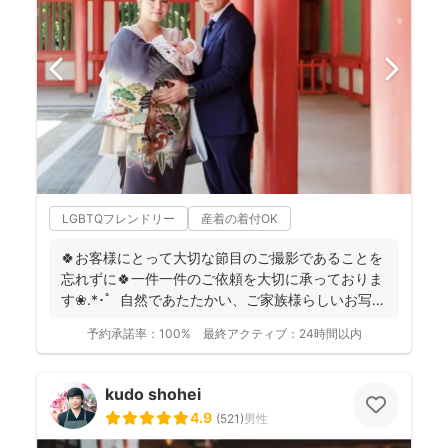
LGBTQフレンドリー
産着の着付OK
🍀お客様にとって大切な節目のご撮影であることを
忘れずに🍀一件一件のご依頼を大切に承っておりま
す❀.*･ﾟ 自然であたたかい、ご家族様らしいお写真
を残...
予約承諾率：
100%
最終アクティブ：
24時間以内
kudo shohei
4.9
(
521
)
男性