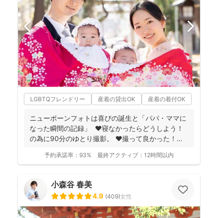
LGBTQフレンドリー
産着の貸出OK
産着の着付OK
ニューボーンフォトは喜びの誕生と「パパ・ママに
なった瞬間の記録」 ❤️寝なかったらどうしよう！
の為に90分のゆとり撮影。 ❤️撮って良かった！未
来...
予約承諾率：
93%
最終アクティブ：
12時間以内
小森谷 春美
4.9
(
409
)
女性