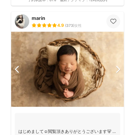
marin
4.9
(
373
)
女性
はじめまして☺️閲覧頂きありがとうございます🐻