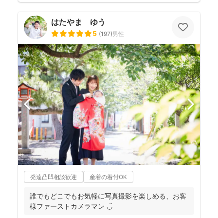
はたやま ゆう
5
(
197
)
男性
発達凸凹相談歓迎
産着の着付OK
誰でもどこでもお気軽に写真撮影を楽しめる、お客
様ファーストカメラマン ◡̈