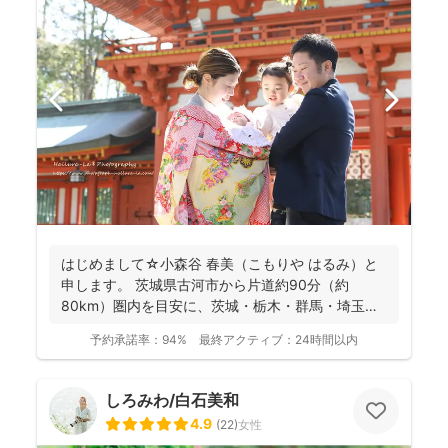
はじめまして☆小森谷 春美（こもりや はるみ）と
申します。 茨城県古河市から片道約90分（約
80km）圏内を目安に、茨城・栃木・群馬・埼玉
（一部）など北...
予約承諾率：
94%
最終アクティブ：
24時間以内
しろみわ/白石美和
4.9
(
22
)
女性