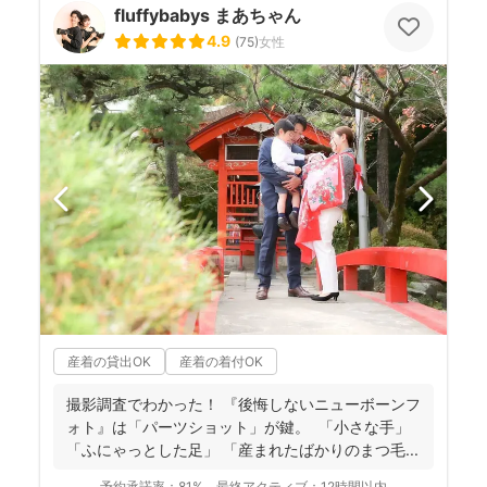
fluffybabys まあちゃん
4.9
(
75
)
女性
産着の貸出OK
産着の着付OK
撮影調査でわかった！ 『後悔しないニューボーンフ
ォト』は「パーツショット」が鍵。 「小さな手」
「ふにゃっとした足」 「産まれたばかりのまつ毛...
予約承諾率：
81%
最終アクティブ：
12時間以内