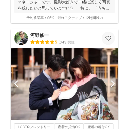
マネージャーです。撮影大好きで一緒に楽しく写真
を残したいと思っています(^^) 特に、 「うち
の...
予約承諾率：
96%
最終アクティブ：
12時間以内
河野修一
5
(
343
)
男性
LGBTQフレンドリー
産着の貸出OK
産着の着付OK