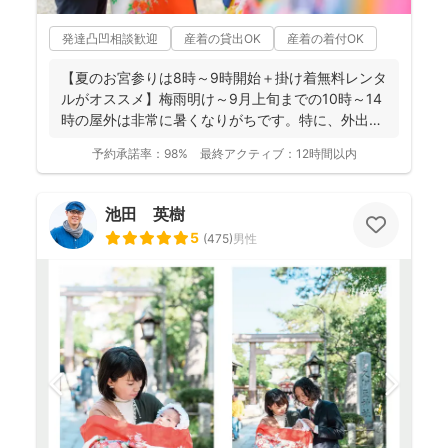
発達凸凹相談歓迎
産着の貸出OK
産着の着付OK
【夏のお宮参りは8時～9時開始＋掛け着無料レンタ
ルがオススメ】梅雨明け～9月上旬までの10時～14
時の屋外は非常に暑くなりがちです。特に、外出に
不慣れな赤...
予約承諾率：
98%
最終アクティブ：
12時間以内
池田 英樹
5
(
475
)
男性