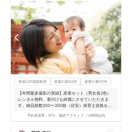
発達凸凹相談歓迎
産着の貸出OK
産着の着付OK
【年間最多撮影の実績】産着セット（男女各2色）
レンタル無料。着付けも綺麗にさせていただきま
す。納品枚数200〜300枚（目安）保育士資格を持
つ妻の監修の下...
予約承諾率：
97%
最終アクティブ：
12時間以内