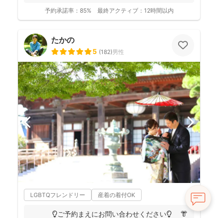
千葉県八千代市を拠点に ニュ...
予約承諾率：
85%
最終アクティブ：
12時間以内
たかの
5
(
182
)
男性
LGBTQフレンドリー
産着の着付OK
💡ご予約まえにお問い合わせください💡 👘