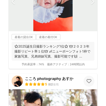
産着の貸出OK
産着の着付OK
⭐️2025誕生日撮影ランキング1位⭐️ 👑２０２３年
撮影リピート率１位👑 👶ニューボーンフォト1枠で
家族写真、兄弟姉妹写真、撮影可能です🙌 ...
予約承諾率：
74%
最終アクティブ：
24時間以内
こころ photography あすか
5
(
82
)
女性