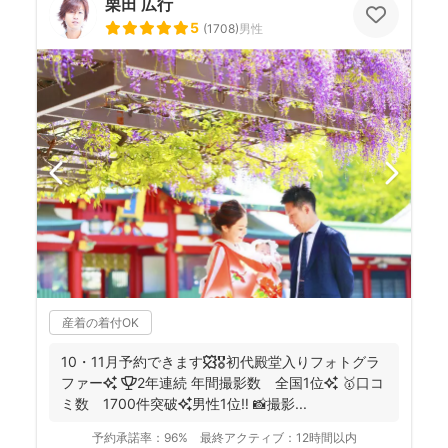
栗田 広行
5
(
1708
)
男性
産着の着付OK
10・11月予約できます🍁🎖初代殿堂入りフォトグラ
ファー✨ 🏆2年連続 年間撮影数 全国1位✨ 🥇口コ
ミ数 1700件突破✨男性1位‼️ 📸撮影...
予約承諾率：
96%
最終アクティブ：
12時間以内