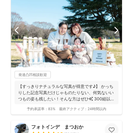
発達凸凹相談歓迎
【すっきりナチュラルな写真が得意です♪】 かっち
りした記念写真だけじゃものたりない、何気ないい
つもの姿も残したい！そんな方はぜひ✨️ 300組以上
のご...
予約承諾率：
83%
最終アクティブ：
24時間以内
フォトインデ まつおか