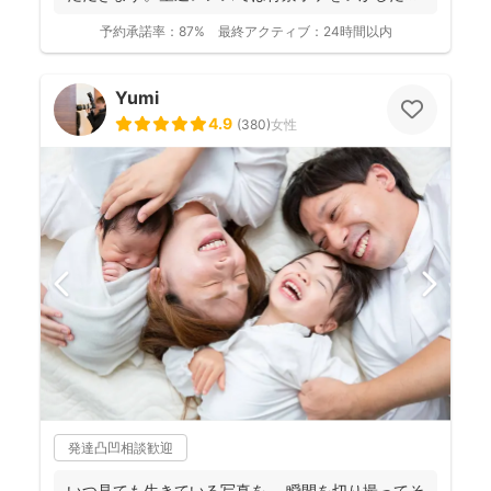
写真を撮影させて...
予約承諾率：
87%
最終アクティブ：
24時間以内
Yumi
4.9
(
380
)
女性
発達凸凹相談歓迎
いつ見ても生きている写真を。 瞬間を切り撮ってそ