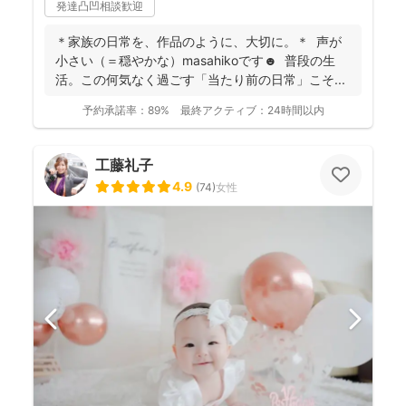
発達凸凹相談歓迎
＊家族の日常を、作品のように、大切に。＊ 声が
小さい（＝穏やかな）masahikoです☻ 普段の生
活。この何気なく過ごす「当たり前の日常」こそ...
予約承諾率：
89%
最終アクティブ：
24時間以内
工藤礼子
4.9
(
74
)
女性