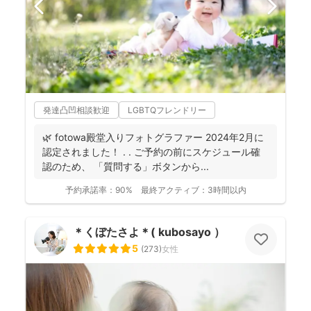
発達凸凹相談歓迎
LGBTQフレンドリー
🌿 fotowa殿堂入りフォトグラファー 2024年2月に
認定されました！ . . ご予約の前にスケジュール確
認のため、 「質問する」ボタンから...
予約承諾率：
90%
最終アクティブ：
3時間以内
＊くぼたさよ＊( kubosayo ）
5
(
273
)
女性