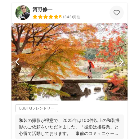
河野修一
5
(
343
)
男性
LGBTQフレンドリー
和装の撮影が得意で、2025年は100件以上の和装撮
影のご依頼をいただきました。「撮影は接客業」と
心得て活動しております。 事前のコミュニケーシ