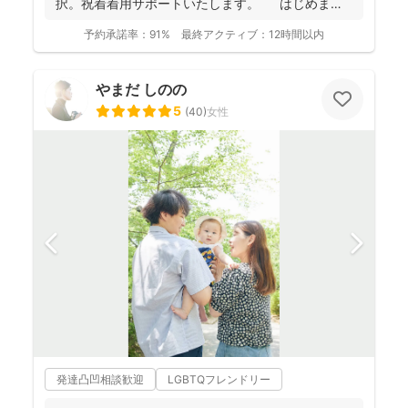
択。祝着着用サポートいたします。 はじめまし
て。フォ...
予約承諾率：
91%
最終アクティブ：
12時間以内
やまだ しのの
5
(
40
)
女性
発達凸凹相談歓迎
LGBTQフレンドリー