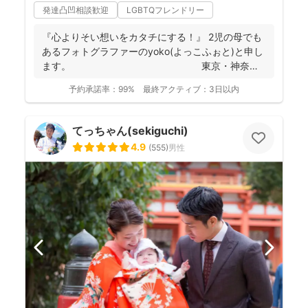
発達凸凹相談歓迎
LGBTQフレンドリー
『心よりそい想いをカタチにする！』 2児の母でも
あるフォトグラファーのyoko(よっこふぉと)と申し
ます。 東京・神奈
川...
予約承諾率：
99%
最終アクティブ：
3日以内
てっちゃん(sekiguchi)
4.9
(
555
)
男性