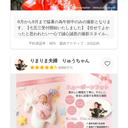
6月から9月まで猛暑の為午前中のみの撮影となりま
す。【七五三受付開始いたしました】【任せてよか
ったと思われたい一心で誠心誠意の撮影スタイル】
【納品枚数26...
予約承諾率：
96%
最終アクティブ：
3日以内
りまりま夫婦 りゅうちゃん
5
(
699
)
男性