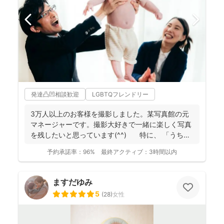
発達凸凹相談歓迎
LGBTQフレンドリー
3万人以上のお客様を撮影しました。某写真館の元
マネージャーです。撮影大好きで一緒に楽しく写真
を残したいと思っています(^^) 特に、 「うち
の...
予約承諾率：
96%
最終アクティブ：
3時間以内
ますだゆみ
5
(
28
)
女性