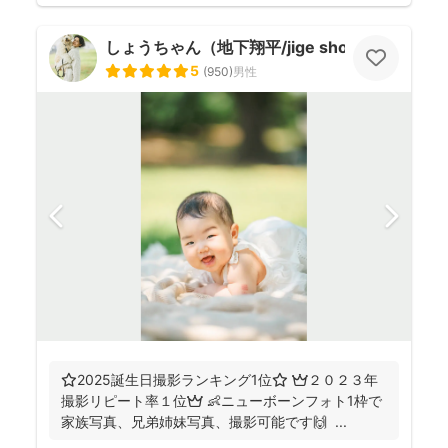
しょうちゃん（地下翔平/jige shohe）
5
(
950
)
男性
⭐️2025誕生日撮影ランキング1位⭐️ 👑２０２３年
撮影リピート率１位👑 👶ニューボーンフォト1枠で
家族写真、兄弟姉妹写真、撮影可能です🙌 ...