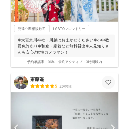
発達凸凹相談歓迎
LGBTQフレンドリー
❁大宮氷川神社・川越はおまかせください❁小中教
員免許あり❁和傘・産着など無料貸出❁人見知りさ
んも安心♪女性カメラマン！
予約承諾率：
96%
最終アクティブ：
3時間以内
齋藤遥
5
(
26
)
男性