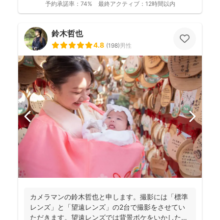
予約承諾率：
74%
最終アクティブ：
12時間以内
鈴木哲也
4.8
(
198
)
男性
カメラマンの鈴木哲也と申します。撮影には「標準
レンズ」と「望遠レンズ」の2台で撮影をさせてい
ただきます。望遠レンズでは背景ボケをいかしたお