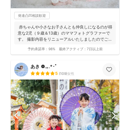
発達凸凹相談歓迎
赤ちゃんや小さなお子さんとも仲良しになるのが得
意な2児（９歳＆13歳）のママフォトグラファーで
す。 撮影内容をリニューアルいたしましたのでご案
内させ...
予約承諾率：
98%
最終アクティブ：
7日以上前
あき ❁.｡.*･ﾟ
5
(
109
)
女性