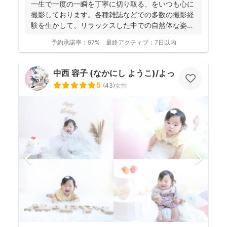
一生で一度の一瞬を丁寧に切り取る、をいつも心に
撮影しております。各種雑誌などでの多数の撮影経
験を生かして、リラックスした中での自然体な姿の
お写真を、ベスト...
予約承諾率：
97%
最終アクティブ：
7日以内
中西 容子 (なかにし ようこ)/よっこふぉと
5
(
43
)
女性