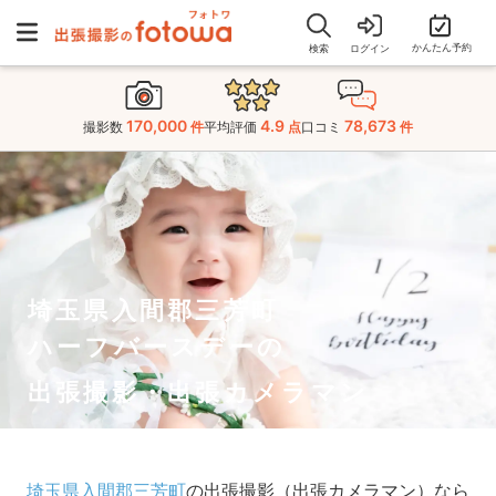
かんたん予約
検索
ログイン
170,000
4.9
78,673
撮影数
件
平均評価
点
口コミ
件
埼玉県入間郡三芳町
ハーフバースデーの
出張撮影・出張カメラマン
埼玉県入間郡三芳町
の出張撮影（出張カメラマン）なら