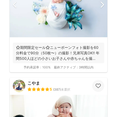
⭐️期間限定セール⭐️ニューボーンフォト撮影を60
分料金で90分（50枚〜）の撮影！兄弟写真OK!! 年
間500人ほどの小さいお子さんや赤ちゃんを撮
影！...
予約承諾率：
100%
最終アクティブ：
3時間以内
こやま
5
(
387
)
未選択