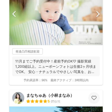
発達凸凹相談歓迎
11月までご予約受付中！産前予約OK♡ 撮影実績
1,200組以上。ニューボーンフォトは生後2ヶ月頃ま
でOK。 安心・ナチュラルでやさしい写真を、お子
さ...
予約承諾率：
96%
最終アクティブ：
3時間以内
まなちゅあ（小林まなみ）
5
(
7
)
女性