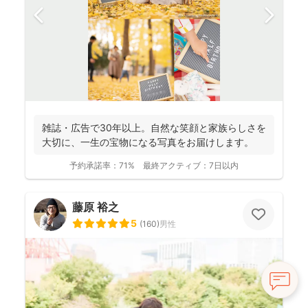
雑誌・広告で30年以上。自然な笑顔と家族らしさを
大切に、一生の宝物になる写真をお届けします。
予約承諾率：
71%
最終アクティブ：
7日以内
藤原 裕之
5
(
160
)
男性