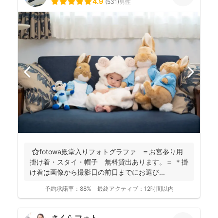
4.9
(
531
)
男性
⭐️fotowa殿堂入りフォトグラファ ＝お宮参り用
掛け着・スタイ・帽子 無料貸出あります。＝ ＊掛
け着は画像から撮影日の前日までにお選び...
予約承諾率：
88%
最終アクティブ：
12時間以内