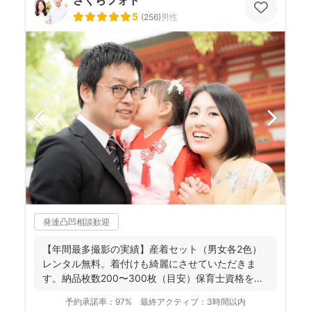
さくらフォト
5
(
256
)
男性
発達凸凹相談歓迎
【年間最多撮影の実績】産着セット（男女各2色）
レンタル無料。着付けも綺麗にさせていただきま
す。納品枚数200〜300枚（目安）保育士資格を持
つ妻の監修の下...
予約承諾率：
97%
最終アクティブ：
3時間以内