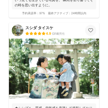
の時を思い出すように。
予約承諾率：
97%
最終アクティブ：
24時間以内
スシダ タイスケ
4.9
(
318
)
男性
★シンプル、質感、空気感を意識して撮影しており