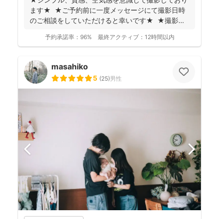
ます★ ★ご予約前に一度メッセージにて撮影日時
のご相談をしていただけると幸いです★ ★撮影に
つい...
予約承諾率：
96%
最終アクティブ：
12時間以内
masahiko
5
(
25
)
男性