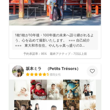
1枚1枚が10年後・100年後の未来へ語り継がれるよ
う、心を込めて撮影いたします。 === 自己紹介
=== 東大和市在住。やんちゃ真っ盛りの3...
予約承諾率：
95%
最終アクティブ：
7日以上前
坂本ミラ （Petits Trésors）
5
(
51
)
女性