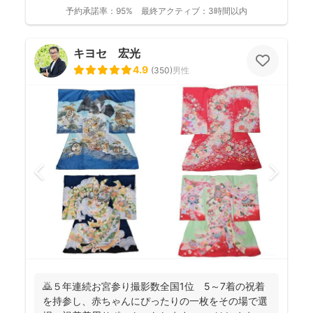
ョンにより...
予約承諾率：
95%
最終アクティブ：
3時間以内
キヨセ 宏光
4.9
(
350
)
男性
🙇５年連続お宮参り撮影数全国1位 5～7着の祝着
を持参し、赤ちゃんにぴったりの一枚をその場で選