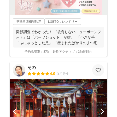
発達凸凹相談歓迎
LGBTQフレンドリー
撮影調査でわかった！ 『後悔しないニューボーンフ
ォト』は「パーツショット」が鍵。 「小さな手」
「ふにゃっとした足」 「産まれたばかりのまつ毛...
予約承諾率：
87%
最終アクティブ：
3時間以内
その
4.9
(
48
)
男性