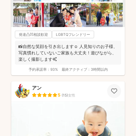
発達凸凹相談歓迎
LGBTQフレンドリー
📸自然な笑顔を引き出します☺️ 人見知りのお子様、
写真慣れしていないご家族も大丈夫！遊びながら、
楽しく撮影します✨
予約承諾率：
93%
最終アクティブ：
3時間以内
アン
5
(
15
)
女性