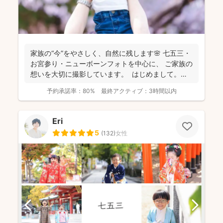
家族の“今”をやさしく、自然に残します🌸 七五三・
お宮参り・ニューボーンフォトを中心に、 ご家族の
想いを大切に撮影しています。 はじめまして。
カ...
予約承諾率：
80%
最終アクティブ：
3時間以内
Eri
5
(
132
)
女性