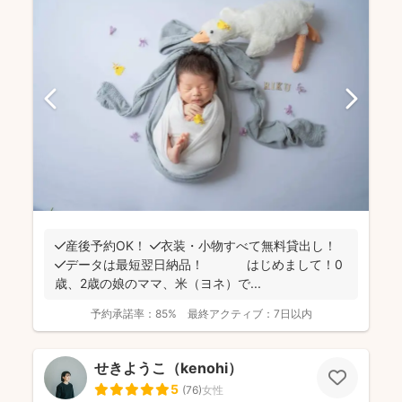
✔️産後予約OK！ ✔️衣装・小物すべて無料貸出し！
✔️データは最短翌日納品！ はじめまして！0
歳、2歳の娘のママ、米（ヨネ）で...
予約承諾率：
85%
最終アクティブ：
7日以内
せきようこ（kenohi）
5
(
76
)
女性