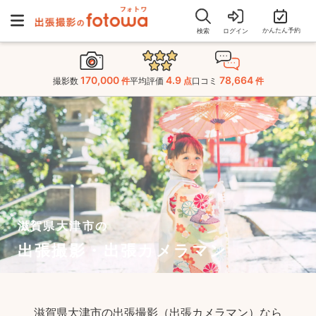
かんたん予約
検索
ログイン
170,000
4.9
78,664
撮影数
件
平均評価
点
口コミ
件
滋賀県大津市の
出張撮影・出張カメラマン
滋賀県大津市の出張撮影（出張カメラマン）なら