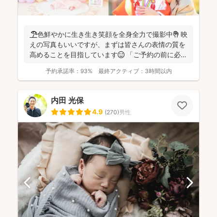
🏖️色鮮やかに生き生き笑顔を全身全力で撮影中✊ 映
えの写真もいいですが、まずは皆さんの表情の質を
高めることを目指しています😊 「ご予約の前に必ず
メッセ...
予約承諾率：
93%
最終アクティブ：
3時間以内
内田 光保
4.9
(
270
)
男性