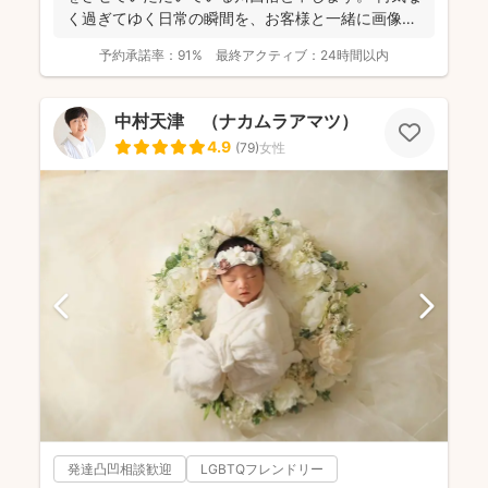
く過ぎてゆく日常の瞬間を、お客様と一緒に画像と
して残...
予約承諾率：
91%
最終アクティブ：
24時間以内
中村天津 （ナカムラアマツ）
4.9
(
79
)
女性
発達凸凹相談歓迎
LGBTQフレンドリー