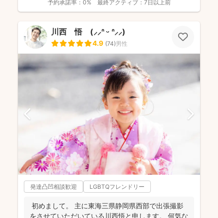
予約承諾率：
0%
最終アクティブ：
7日以上前
川西 悟 (⸝⸝ᐢ ᵕ ᐢ⸝⸝)
4.9
(
74
)
男性
発達凸凹相談歓迎
LGBTQフレンドリー
初めまして。 主に東海三県静岡県西部で出張撮影
をさせていただいている川西悟と申します。 何気な