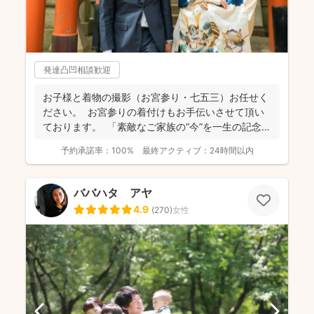
発達凸凹相談歓迎
お子様と着物の撮影（お宮参り・七五三）お任せく
ださい。 お宮参りの着付けもお手伝いさせて頂い
ております。 「素敵なご家族の“今”を一生の記念
に...
予約承諾率：
100%
最終アクティブ：
24時間以内
ババハタ アヤ
4.9
(
270
)
女性