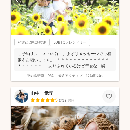
発達凸凹相談歓迎
LGBTQフレンドリー
ご予約リクエストの前に、まずはメッセージでご相
談をお願いします。 ＊＊＊＊＊＊＊＊＊＊＊＊＊
＊＊＊＊＊＊ 「ありふれているけど幸せな一瞬」
を残...
予約承諾率：
96%
最終アクティブ：
12時間以内
山中 武司
5
(
739
)
男性