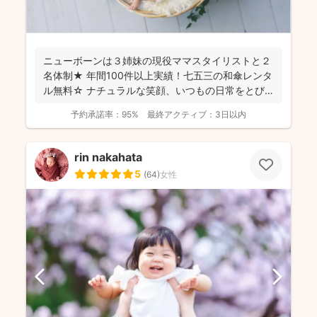
ニューボーンは３姉妹の現役ママスタイリストと２
名体制★ 年間100件以上実績！七五三の和傘レンタ
ル無料☆ ナチュラルな笑顔、いつもの日常をとび
きり素敵...
予約承諾率：
95%
最終アクティブ：
3日以内
rin nakahata
5
(
64
)
女性