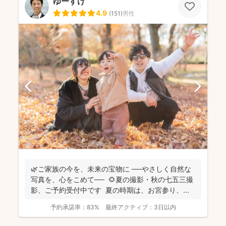
ゆーすけ
4.9
(
151
)
男性
🌿ご家族の今を、未来の宝物に ──やさしく自然な
写真を、心をこめて── 🌻夏の撮影・秋の七五三撮
影、ご予約受付中です 夏の時期は、お宮参り、...
予約承諾率：
83%
最終アクティブ：
3日以内