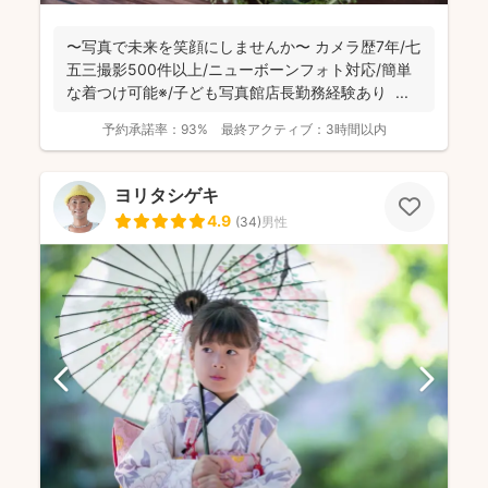
〜写真で未来を笑顔にしませんか〜 カメラ歴7年/七
五三撮影500件以上/ニューボーンフォト対応/簡単
な着つけ可能※/子ども写真館店長勤務経験あり ...
予約承諾率：
93%
最終アクティブ：
3時間以内
ヨリタシゲキ
4.9
(
34
)
男性