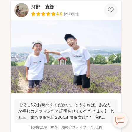
河野 直樹
4.9
(
212
)
男性
【僕に5分お時間をください。そうすれば、あなた
が望むカメラマンだと証明させていただきます】 七
五三、家族撮影累計2000組撮影実績^ ^ 📺K...
予約承諾率：
85%
最終アクティブ：
7日以内