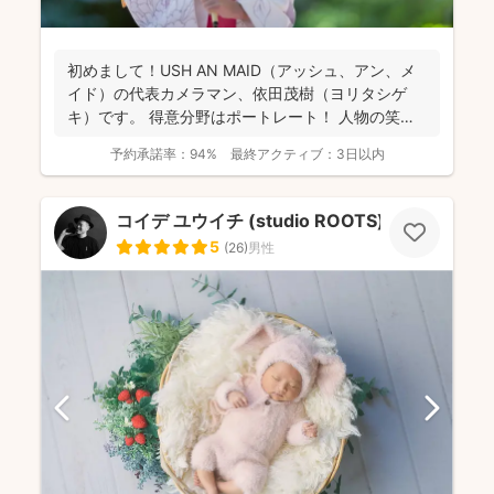
初めまして！USH AN MAID（アッシュ、アン、メ
イド）の代表カメラマン、依田茂樹（ヨリタシゲ
キ）です。 得意分野はポートレート！ 人物の笑顔
を引...
予約承諾率：
94%
最終アクティブ：
3日以内
コイデ ユウイチ (studio ROOTS)
5
(
26
)
男性