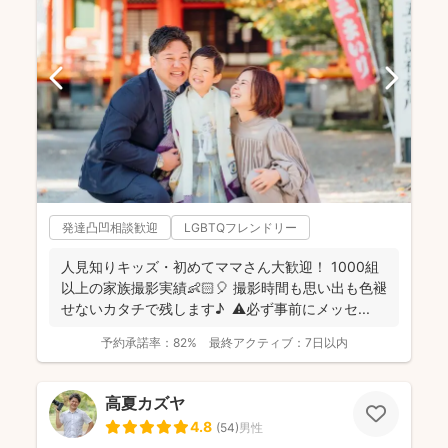
発達凸凹相談歓迎
LGBTQフレンドリー
人見知りキッズ・初めてママさん大歓迎！ 1000組
以上の家族撮影実績👶🏻🎈 撮影時間も思い出も色褪
せないカタチで残します♪ ⚠️必ず事前にメッセ...
予約承諾率：
82%
最終アクティブ：
7日以内
高夏カズヤ
4.8
(
54
)
男性