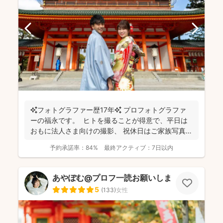
✨フォトグラファー歴17年✨ プロフォトグラファ
ーの福永です。 ヒトを撮ることが得意で、平日は
おもに法人さま向けの撮影、 祝休日はご家族写真や
プ...
予約承諾率：
84%
最終アクティブ：
7日以内
あやぽむ@プロフ一読お願いします⭕️
5
(
133
)
女性