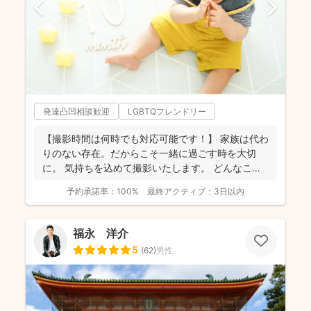
発達凸凹相談歓迎
LGBTQフレンドリー
【撮影時間は何時でも対応可能です！】 家族は代わ
りのない存在。だからこそ一緒に過ごす時を大切
に。 気持ちを込めて撮影いたします。 どんなこと
でもお気...
予約承諾率：
100%
最終アクティブ：
3日以内
福永 洋介
5
(
62
)
男性