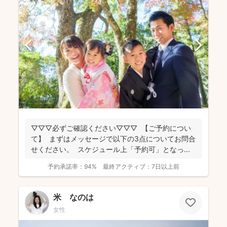
▽▽▽必ずご確認ください▽▽▽ 【ご予約につい
て】 まずはメッセージで以下の3点についてお問合
せください。 スケジュール上「予約可」となっ...
予約承諾率：
94%
最終アクティブ：
7日以上前
米 なのは
女性