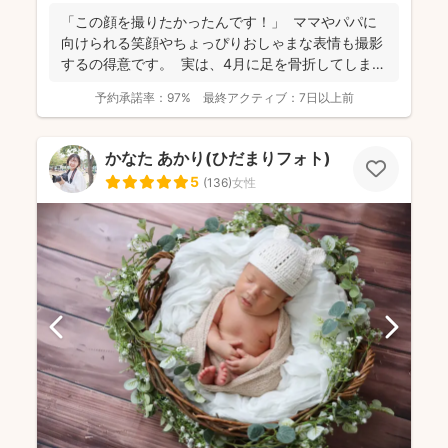
「この顔を撮りたかったんです！」 ママやパパに
向けられる笑顔やちょっぴりおしゃまな表情も撮影
するの得意です。 実は、4月に足を骨折してしま
い、...
予約承諾率：
97%
最終アクティブ：
7日以上前
かなた あかり(ひだまりフォト)
5
(
136
)
女性