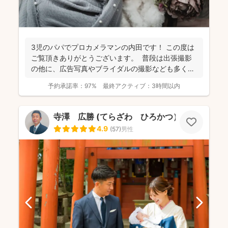
3児のパパでプロカメラマンの内田です！ この度は
ご覧頂きありがとうございます。 普段は出張撮影
の他に、広告写真やブライダルの撮影なども多くご
依頼頂...
予約承諾率：
97%
最終アクティブ：
3時間以内
寺澤 広勝 (てらざわ ひろかつ）
4.9
(
57
)
男性