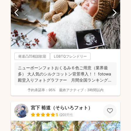
発達凸凹相談歓迎
LGBTQフレンドリー
ニューボーンフォトおくるみ６色ご用意（業界最
多） 大人気のシルクコットン背景導入！！ fotowa
殿堂入りフォトグラファー 月間全国ランキング１
位獲得...
予約承諾率：
95%
最終アクティブ：
3時間以内
宮下 裕道（そらいろフォト）
5
(
20
)
男性