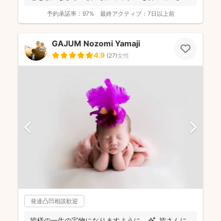
☺️ ...
予約承諾率：
97%
最終アクティブ：
7日以上前
GAJUM Nozomi Yamaji
4.9
(
27
)
女性
発達凸凹相談歓迎
皆様の一生の宝物になりますように... ✨ 皆さんに