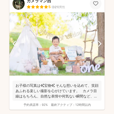
カメラマン西
5
(
321
)
男性
お子様の写真は✨宝物✨ そんな想いを込めて、笑顔
あふれる楽しい撮影を心がけています。 カメラ目
線はもちろん、自然な表情や何気ない瞬間など、ご
希望に合...
予約承諾率：
92%
最終アクティブ：
12時間以内