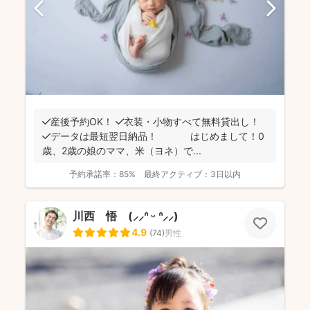
✔️産後予約OK！ ✔️衣装・小物すべて無料貸出し！
✔️データは最短翌日納品！ はじめまして！0
歳、2歳の娘のママ、米（ヨネ）で...
予約承諾率：
85%
最終アクティブ：
3日以内
川西 悟 (⸝⸝ᐢ ᵕ ᐢ⸝⸝)
4.9
(
74
)
男性