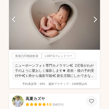
発達凸凹相談歓迎
LGBTQフレンドリー
ニューボーンフォト専門カメラマン✨ 2児母がわが
子のように愛おしく撮影します🍀 産前・後の予約受
付中✨１枠から撮影可能✨ 新生児期にしかできな
い...
予約承諾率：
99%
最終アクティブ：
24時間以内
高夏カズヤ
4.8
(
54
)
男性