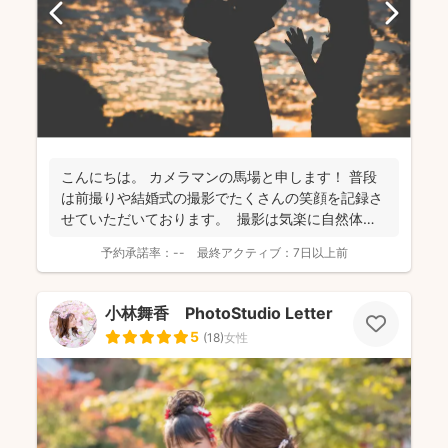
こんにちは。 カメラマンの馬場と申します！ 普段
は前撮りや結婚式の撮影でたくさんの笑顔を記録さ
せていただいております。 撮影は気楽に自然体な
姿を...
予約承諾率：
--
最終アクティブ：
7日以上前
小林舞香 PhotoStudio Letter
5
(
18
)
女性