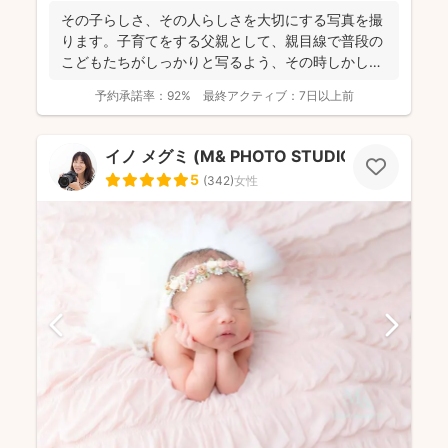
その子らしさ、その人らしさを大切にする写真を撮
ります。子育てをする父親として、親目線で普段の
こどもたちがしっかりと写るよう、その時しかしな
い仕草や表情、成...
予約承諾率：
92%
最終アクティブ：
7日以上前
イノ メグミ (M& PHOTO STUDIO）
5
(
342
)
女性