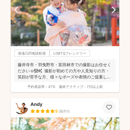
発達凸凹相談歓迎
LGBTQフレンドリー
藤井寺市・羽曳野市・富田林市での撮影はお任せく
ださい☺️📷✨ 撮影が初めての方や人見知りの方・
笑顔が苦手な方、様々なポーズや表情のご提案しま
すのでご...
予約承諾率：
47%
最終アクティブ：
7日以上前
Andy
5
(
5
)
男性