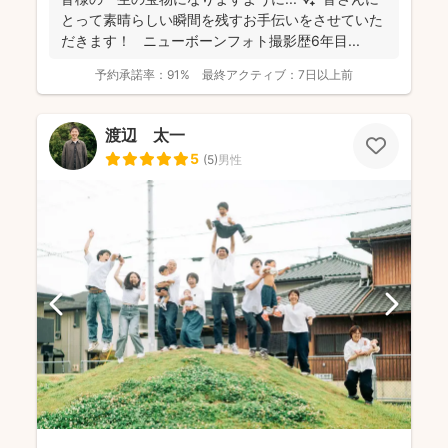
とって素晴らしい瞬間を残すお手伝いをさせていた
だきます！ ニューボーンフォト撮影歴6年目...
予約承諾率：
91%
最終アクティブ：
7日以上前
渡辺 太一
5
(
5
)
男性