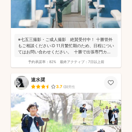
※七五三撮影・ご成人撮影 絶賛受付中！ 十勝管外
もご相談ください:D 11月繁忙期のため、日程につい
てはお問い合わせください。 十勝で出張専門カ...
予約承諾率：
82%
最終アクティブ：
7日以上前
速水奨
3.7
(
3
)
男性