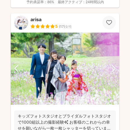
予約承諾率：
86%
最終アクティブ：
24時間以内
arisa
5
(
17
)
女性
キッズフォトスタジオとブライダルフォトスタジオ
で1000組以上の撮影経験✨ お客様のこれからの幸
せを願いながら一枚一枚シャッターを切っています