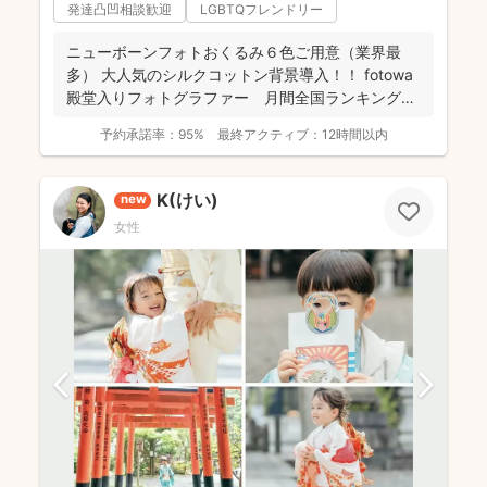
発達凸凹相談歓迎
LGBTQフレンドリー
ニューボーンフォトおくるみ６色ご用意（業界最
多） 大人気のシルクコットン背景導入！！ fotowa
殿堂入りフォトグラファー 月間全国ランキング１
位獲得...
予約承諾率：
95%
最終アクティブ：
12時間以内
K(けい)
new
女性