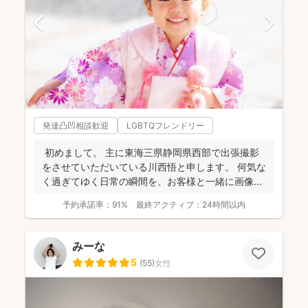
発達凸凹相談歓迎
LGBTQフレンドリー
初めまして。 主に東海三県静岡県西部で出張撮影
をさせていただいている川西悟と申します。 何気な
く過ぎてゆく日常の瞬間を、お客様と一緒に画像と
して残...
予約承諾率：
91%
最終アクティブ：
24時間以内
みーな
5
(
55
)
女性