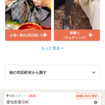
前撮り
お食い初め(百日祝い)
（ウェディング）
もっと見る
他の市区町村から探す
撮影スポット
（必須）
候補を表示/選択