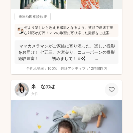
発達凸凹相談歓迎
何より楽しいと思える撮影となるよう、笑顔で迅速丁寧
な対応が好評！ママの希望に寄り添った撮影をご提案
し、あとから「こうだったら良かったのにな」と思わな
いで済むように、お心がけていらっしゃいます
ママカメラマンがご家族に寄り添った、楽しい撮影
(^^)fotowaに加わる前から撮影経験も豊富なので、お子
をお届け！ 七五三、お宮参り、ニューボーンの撮影
さんの対応もお任せください！
経験豊富！ 初めまして！☺️✨ ...
予約承諾率：
100%
最終アクティブ：
12時間以内
米 なのは
女性