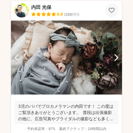
内田 光保
4.9
(
269
)
男性
3児のパパでプロカメラマンの内田です！ この度は
ご覧頂きありがとうございます。 普段は出張撮影
の他に、広告写真やブライダルの撮影なども多くご
依頼頂...
予約承諾率：
97%
最終アクティブ：
24時間以内