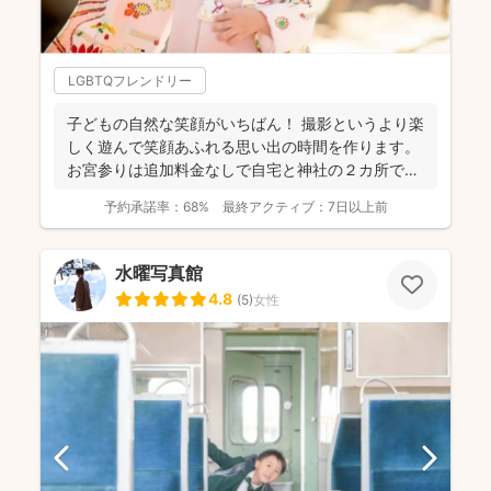
LGBTQフレンドリー
子どもの自然な笑顔がいちばん！ 撮影というより楽
しく遊んで笑顔あふれる思い出の時間を作ります。
お宮参りは追加料金なしで自宅と神社の２カ所で撮
影で...
予約承諾率：
68%
最終アクティブ：
7日以上前
水曜写真館
4.8
(
5
)
女性