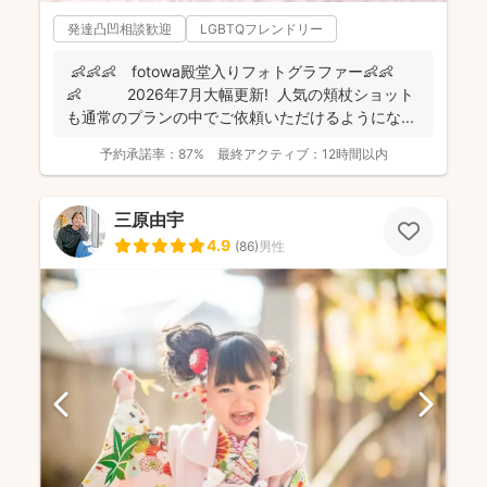
発達凸凹相談歓迎
LGBTQフレンドリー
👶👶👶 fotowa殿堂入りフォトグラファー👶👶
👶 2026年7月大幅更新! 人気の頬杖ショット
も通常のプランの中でご依頼いただけるようにな...
予約承諾率：
87%
最終アクティブ：
12時間以内
三原由宇
4.9
(
86
)
男性