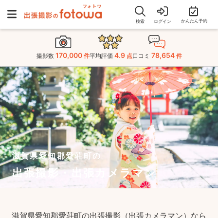
かんたん予約
検索
ログイン
170,000
4.9
78,654
撮影数
件
平均評価
点
口コミ
件
滋賀県愛知郡愛荘町の
出張撮影・出張カメラマン
滋賀県愛知郡愛荘町の出張撮影（出張カメラマン）なら