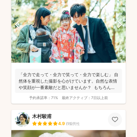
「全力で走って・全力で笑って・全力で楽しむ」 自
然体を重視した撮影を心がけています。自然な表情
や笑顔が一番素敵だと思いませんか？ もちろん、
きちん...
予約承諾率：
71%
最終アクティブ：
7日以上前
木村駿甫
4.9
(
15
)
男性