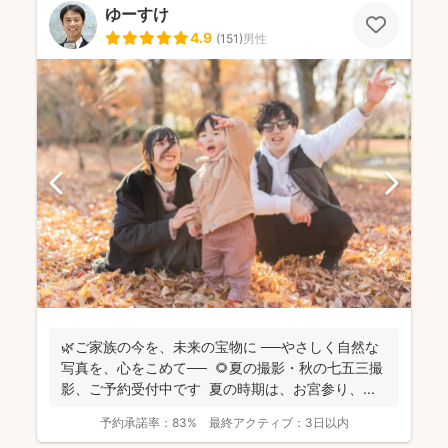
ゆーすけ
4.9
(
151
)
男性
🌿ご家族の今を、未来の宝物に ──やさしく自然な
写真を、心をこめて── 🌻夏の撮影・秋の七五三撮
影、ご予約受付中です 夏の時期は、お宮参り、...
予約承諾率：
83%
最終アクティブ：
3日以内