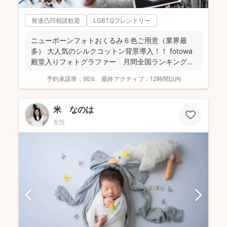
発達凸凹相談歓迎
LGBTQフレンドリー
ニューボーンフォトおくるみ６色ご用意（業界最
多） 大人気のシルクコットン背景導入！！ fotowa
殿堂入りフォトグラファー 月間全国ランキング１
位獲得...
予約承諾率：
95%
最終アクティブ：
12時間以内
米 なのは
女性