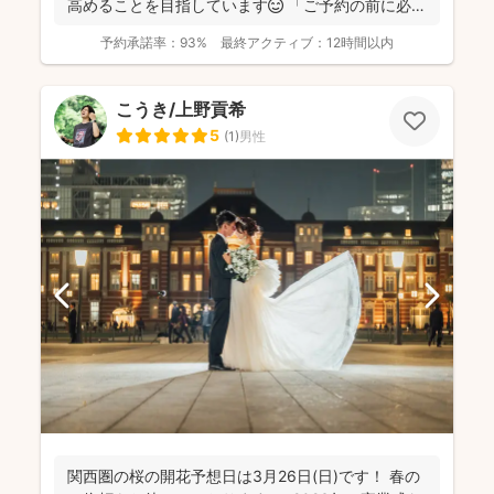
高めることを目指しています😊 「ご予約の前に必ず
メッセ...
予約承諾率：
93%
最終アクティブ：
12時間以内
こうき/上野貢希
5
(
1
)
男性
関西圏の桜の開花予想日は3月26日(日)です！ 春の