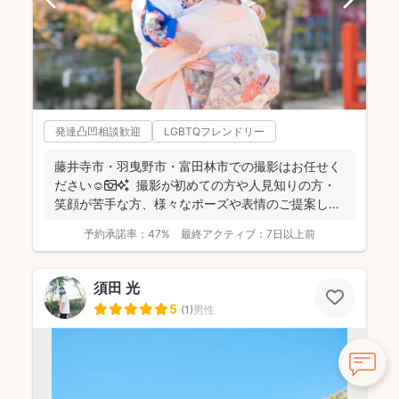
発達凸凹相談歓迎
LGBTQフレンドリー
藤井寺市・羽曳野市・富田林市での撮影はお任せく
ださい☺️📷✨ 撮影が初めての方や人見知りの方・
笑顔が苦手な方、様々なポーズや表情のご提案しま
すのでご...
予約承諾率：
47%
最終アクティブ：
7日以上前
須田 光
5
(
1
)
男性