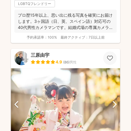
LGBTQフレンドリー
プロ歴15年以上、思い出に残る写真を確実にお届け
します。3ヶ国語（日、英、スペイン語）対応可の
40代男性カメラマンです。結婚式場の専属カメラマ
ンを5年間経...
予約承諾率：
100%
最終アクティブ：
7日以上前
三原由宇
4.9
(
86
)
男性