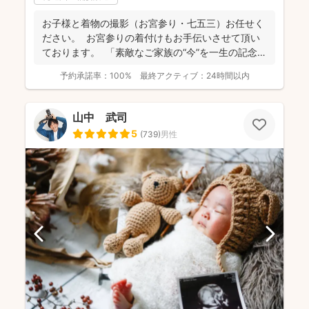
お子様と着物の撮影（お宮参り・七五三）お任せく
ださい。 お宮参りの着付けもお手伝いさせて頂い
ております。 「素敵なご家族の“今”を一生の記念
に...
予約承諾率：
100%
最終アクティブ：
24時間以内
山中 武司
5
(
739
)
男性