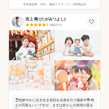
希望に合...
予約承諾率：
92%
最終アクティブ：
3時間以内
田上 剛 (たがみつよし)
5
(
680
)
男性
🏖️色鮮やかに生き生き笑顔を全身全力で撮影中✊ 映
えの写真もいいですが、まずは皆さんの表情の質を