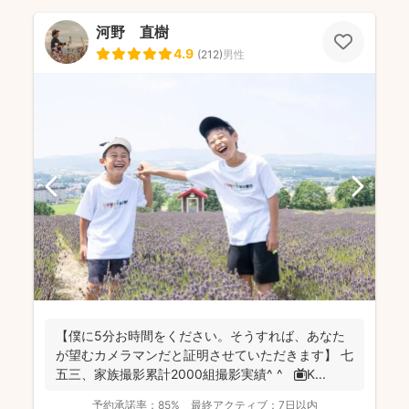
河野 直樹
4.9
(
212
)
男性
【僕に5分お時間をください。そうすれば、あなた
が望むカメラマンだと証明させていただきます】 七
五三、家族撮影累計2000組撮影実績^ ^ 📺K...
予約承諾率：
85%
最終アクティブ：
7日以内