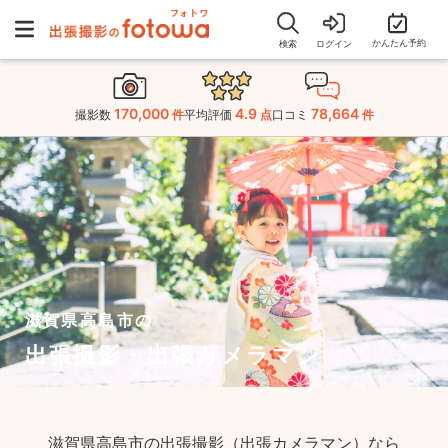
かんたん予約
検索
ログイン
170,000
4.9
78,664
撮影数
件
平均評価
点
口コミ
件
滋賀県高島市の
出張撮影・出張カメラマン
滋賀県高島市の出張撮影（出張カメラマン）なら