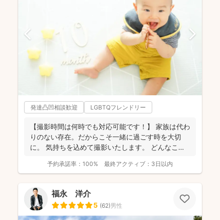
発達凸凹相談歓迎
LGBTQフレンドリー
【撮影時間は何時でも対応可能です！】 家族は代わ
りのない存在。だからこそ一緒に過ごす時を大切
に。 気持ちを込めて撮影いたします。 どんなこと
でもお気...
予約承諾率：
100%
最終アクティブ：
3日以内
福永 洋介
5
(
62
)
男性