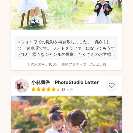
※フォトワでの撮影を再開致しました。 初めまし
て、速水奨です。 フォトグラファーになってもうす
ぐ10年 様々なジャンルの撮影、たくさんのお客様
を...
予約承諾率：
100%
最終アクティブ：
7日以上前
小林舞香 PhotoStudio Letter
5
(
18
)
女性