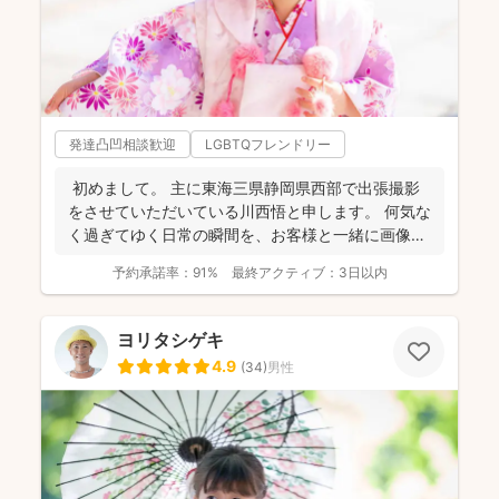
発達凸凹相談歓迎
LGBTQフレンドリー
初めまして。 主に東海三県静岡県西部で出張撮影
をさせていただいている川西悟と申します。 何気な
く過ぎてゆく日常の瞬間を、お客様と一緒に画像と
して残...
予約承諾率：
91%
最終アクティブ：
3日以内
ヨリタシゲキ
4.9
(
34
)
男性