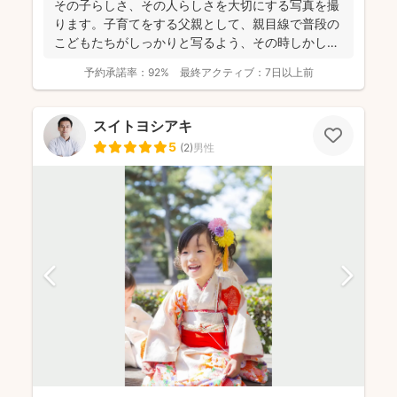
その子らしさ、その人らしさを大切にする写真を撮
ります。子育てをする父親として、親目線で普段の
こどもたちがしっかりと写るよう、その時しかしな
い仕草や表情、成...
予約承諾率：
92%
最終アクティブ：
7日以上前
スイトヨシアキ
5
(
2
)
男性