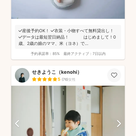
✔️産後予約OK！ ✔️衣装・小物すべて無料貸出し！
✔️データは最短翌日納品！ はじめまして！0
歳、2歳の娘のママ、米（ヨネ）で...
予約承諾率：
85%
最終アクティブ：
7日以内
せきようこ（kenohi）
5
(
76
)
女性