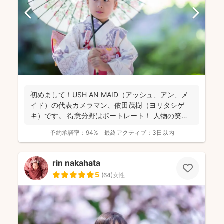
初めまして！USH AN MAID（アッシュ、アン、メ
イド）の代表カメラマン、依田茂樹（ヨリタシゲ
キ）です。 得意分野はポートレート！ 人物の笑顔
を引...
予約承諾率：
94%
最終アクティブ：
3日以内
rin nakahata
5
(
64
)
女性