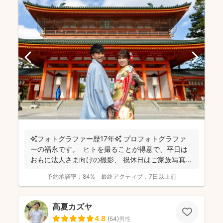
✨フォトグラファー歴17年✨ プロフォトグラファ
ーの福永です。 ヒトを撮ることが得意で、平日は
おもに法人さま向けの撮影、 祝休日はご家族写真や
プ...
予約承諾率：
84%
最終アクティブ：
7日以上前
高夏カズヤ
4.8
(
54
)
男性