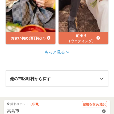
前撮り
お食い初め(百日祝い)
（ウェディング）
もっと見る
他の市区町村から探す
撮影スポット
（必須）
候補を表示/選択