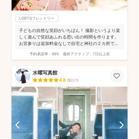
LGBTQフレンドリー
子どもの自然な笑顔がいちばん！ 撮影というより楽
しく遊んで笑顔あふれる思い出の時間を作ります。
お宮参りは追加料金なしで自宅と神社の２カ所で撮
影で...
予約承諾率：
68%
最終アクティブ：
7日以上前
水曜写真館
4.8
(
5
)
女性