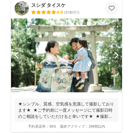
スシダ タイスケ
4.9
(
318
)
男性
★シンプル、質感、空気感を意識して撮影しており
ます★ ★ご予約前に一度メッセージにて撮影日時
のご相談をしていただけると幸いです★ ★撮影に
つい...
予約承諾率：
96%
最終アクティブ：
3時間以内