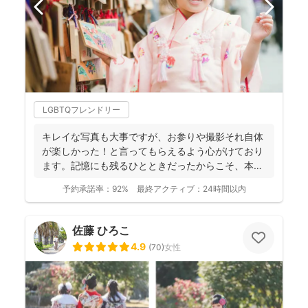
LGBTQフレンドリー
キレイな写真も大事ですが、お参りや撮影それ自体
が楽しかった！と言ってもらえるよう心がけており
ます。記憶にも残るひとときだったからこそ、本当
の笑顔が写真とい...
予約承諾率：
92%
最終アクティブ：
24時間以内
佐藤 ひろこ
4.9
(
70
)
女性