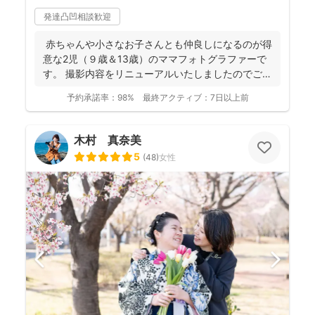
発達凸凹相談歓迎
赤ちゃんや小さなお子さんとも仲良しになるのが得
意な2児（９歳＆13歳）のママフォトグラファーで
す。 撮影内容をリニューアルいたしましたのでご案
内させ...
予約承諾率：
98%
最終アクティブ：
7日以上前
木村 真奈美
5
(
48
)
女性