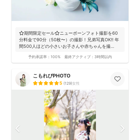
⭐️期間限定セール⭐️ニューボーンフォト撮影を60
分料金で90分（50枚〜）の撮影！兄弟写真OK!! 年
間500人ほどの小さいお子さんや赤ちゃんを撮
影！...
予約承諾率：
100%
最終アクティブ：
3時間以内
こもれびPHOTO
5
(
129
)
女性