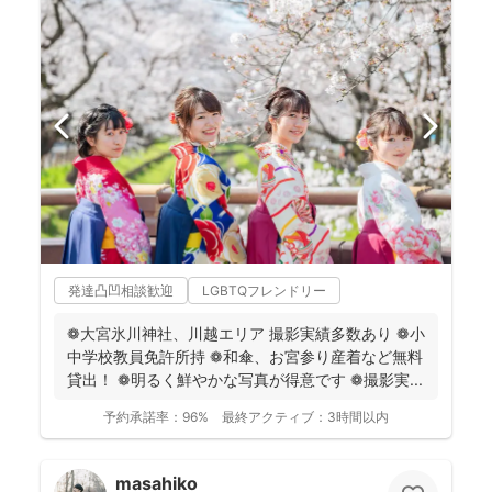
発達凸凹相談歓迎
LGBTQフレンドリー
❁大宮氷川神社、川越エリア 撮影実績多数あり ❁小
中学校教員免許所持 ❁和傘、お宮参り産着など無料
貸出！ ❁明るく鮮やかな写真が得意です ❁撮影実...
予約承諾率：
96%
最終アクティブ：
3時間以内
masahiko