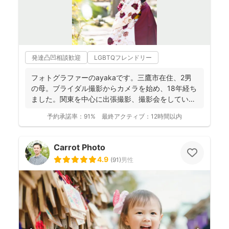
発達凸凹相談歓迎
LGBTQフレンドリー
フォトグラファーのayakaです。三鷹市在住、2男
の母。ブライダル撮影からカメラを始め、18年経ち
ました。関東を中心に出張撮影、撮影会をしていま
す。 ...
予約承諾率：
91%
最終アクティブ：
12時間以内
Carrot Photo
4.9
(
91
)
男性