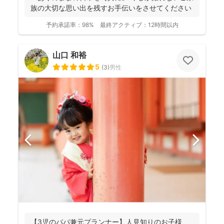
族の大切な思い出を残すお手伝いをさせてください
予約承諾率：
98%
最終アクティブ：
12時間以内
山口 和裕
5
(
3
)
男性
【3児のパパ兼元プランナー】人見知りのお子様