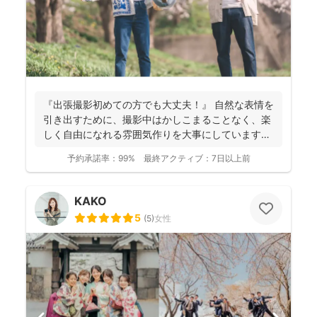
『出張撮影初めての方でも大丈夫！』 自然な表情を
引き出すために、撮影中はかしこまることなく、楽
しく自由になれる雰囲気作りを大事にしています＾
＾ こ...
予約承諾率：
99%
最終アクティブ：
7日以上前
KAKO
5
(
5
)
女性