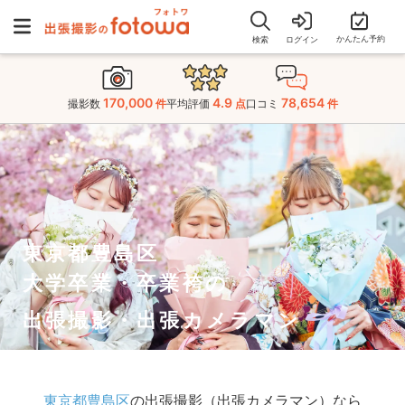
かんたん予約
検索
ログイン
170,000
4.9
78,654
撮影数
件
平均評価
点
口コミ
件
東京都豊島区
大学卒業・卒業袴の
出張撮影・出張カメラマン
東京都豊島区
の出張撮影（出張カメラマン）なら