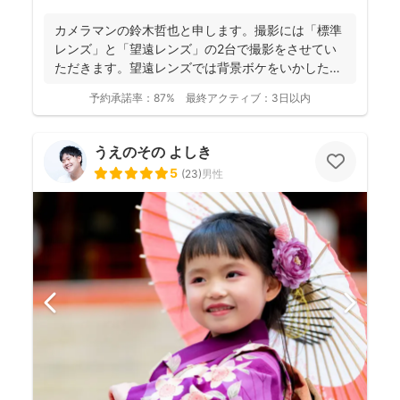
カメラマンの鈴木哲也と申します。撮影には「標準
レンズ」と「望遠レンズ」の2台で撮影をさせてい
ただきます。望遠レンズでは背景ボケをいかしたお
写真を撮影させて...
予約承諾率：
87%
最終アクティブ：
3日以内
うえのその よしき
5
(
23
)
男性