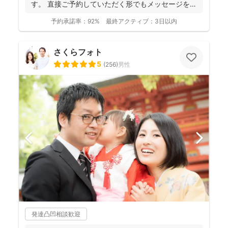
す。 直接ご予約していただく形でもメッセージを送
って頂く形で...
予約承諾率：
92%
最終アクティブ：
3日以内
さくらフォト
5
(
256
)
男性
発達凸凹相談歓迎