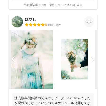
予約承諾率：
88%
最終アクティブ：
3日以内
はやし
5
(
338
)
男性
過去数年間体調の関係でリピーターの方のみでした
が現状良くなっているのでスケジュール公開してま