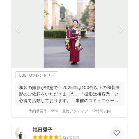
LGBTQフレンドリー
和装の撮影が得意で、2025年は100件以上の和装撮
影のご依頼をいただきました。「撮影は接客業」と
心得て活動しております。 事前のコミュニケーシ
ョンにより...
予約承諾率：
95%
最終アクティブ：
12時間以内
福田愛子
5
(
284
)
女性