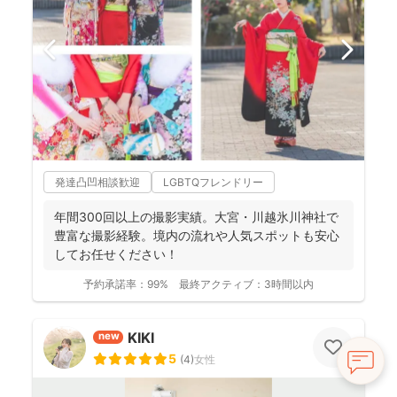
発達凸凹相談歓迎
LGBTQフレンドリー
年間300回以上の撮影実績。大宮・川越氷川神社で
豊富な撮影経験。境内の流れや人気スポットも安心
してお任せください！
予約承諾率：
99%
最終アクティブ：
3時間以内
KIKI
new
5
(
4
)
女性