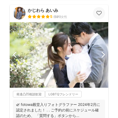
かじわら あいみ
5
(
591
)
女性
発達凸凹相談歓迎
LGBTQフレンドリー
🌿 fotowa殿堂入りフォトグラファー 2024年2月に
認定されました！ . . ご予約の前にスケジュール確
認のため、 「質問する」ボタンから...