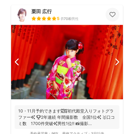
栗田 広行
5
(
1708
)
男性
10・11月予約できます🍁🎖初代殿堂入りフォトグラ
ファー✨ 🏆2年連続 年間撮影数 全国1位✨ 🥇口コ
ミ数 1700件突破✨男性1位‼️ 📸撮影...
予約承諾率：
96%
最終アクティブ：
3日以内