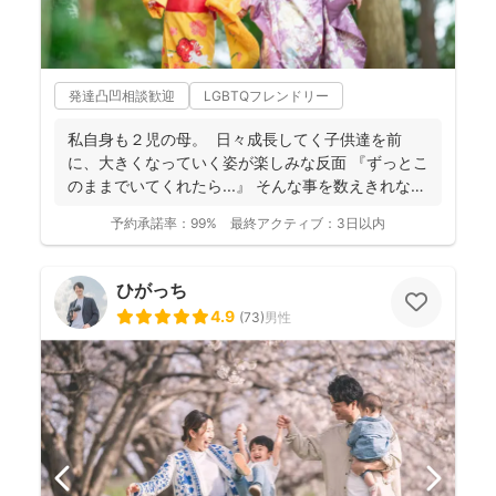
発達凸凹相談歓迎
LGBTQフレンドリー
私自身も２児の母。 日々成長してく子供達を前
に、大きくなっていく姿が楽しみな反面 『ずっとこ
のままでいてくれたら...』 そんな事を数えきれな
い...
予約承諾率：
99%
最終アクティブ：
3日以内
ひがっち
4.9
(
73
)
男性