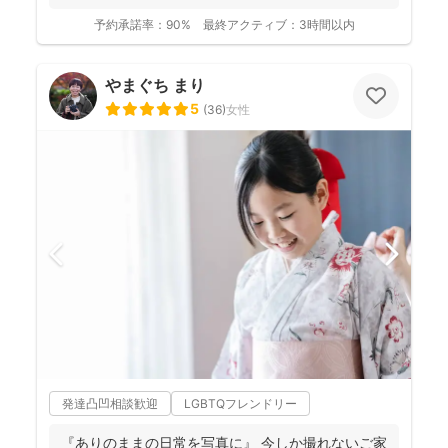
予約承諾率：
90%
最終アクティブ：
3時間以内
やまぐち まり
5
(
36
)
女性
発達凸凹相談歓迎
LGBTQフレンドリー
『ありのままの日常を写真に』 今しか撮れないご家