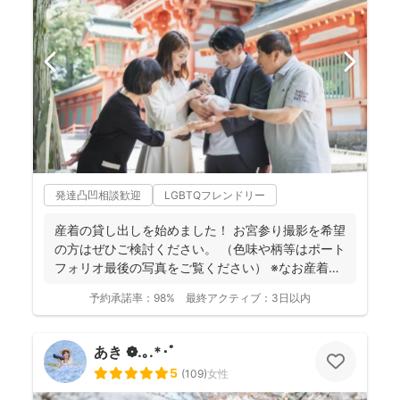
発達凸凹相談歓迎
LGBTQフレンドリー
産着の貸し出しを始めました！ お宮参り撮影を希望
の方はぜひご検討ください。 （色味や柄等はポート
フォリオ最後の写真をご覧ください） ※なお産着は
撮影...
予約承諾率：
98%
最終アクティブ：
3日以内
あき ❁.｡.*･ﾟ
5
(
109
)
女性