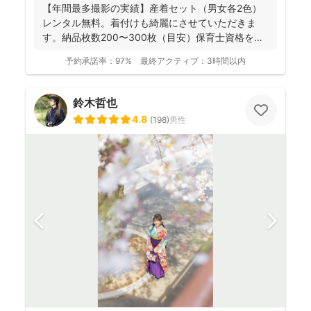
【年間最多撮影の実績】産着セット（男女各2色）
レンタル無料。着付けも綺麗にさせていただきま
す。納品枚数200〜300枚（目安）保育士資格を持
つ妻の監修の下...
予約承諾率：
97%
最終アクティブ：
3時間以内
鈴木哲也
4.8
(
198
)
男性