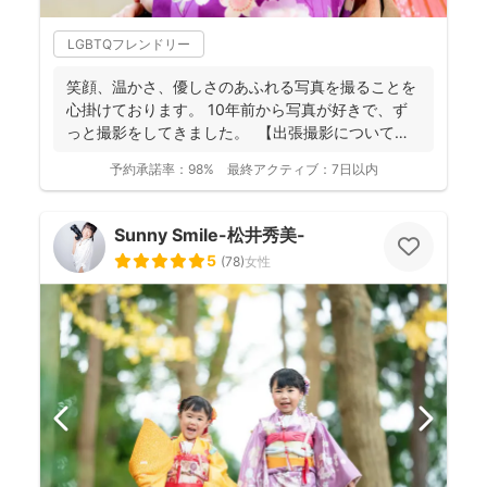
LGBTQフレンドリー
笑顔、温かさ、優しさのあふれる写真を撮ることを
心掛けております。 10年前から写真が好きで、ず
っと撮影をしてきました。 【出張撮影について】
...
予約承諾率：
98%
最終アクティブ：
7日以内
Sunny Smile-松井秀美-
5
(
78
)
女性