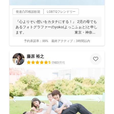
発達凸凹相談歓迎
LGBTQフレンドリー
『心よりそい想いをカタチにする！』 2児の母でも
あるフォトグラファーのyoko(よっこふぉと)と申し
ます。 東京・神奈
川...
予約承諾率：
99%
最終アクティブ：
3時間以内
藤原 裕之
5
(
160
)
男性