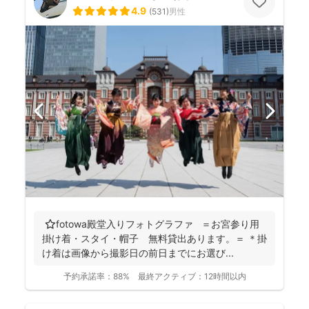
4.9
(
531
)
男性
⭐️fotowa殿堂入りフォトグラファ ＝お宮参り用
掛け着・スタイ・帽子 無料貸出あります。＝ ＊掛
け着は画像から撮影日の前日までにお選び...
予約承諾率：
88%
最終アクティブ：
12時間以内