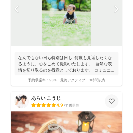
なんでもない日も特別は日も 何度も見返したくな
るように、心をこめて撮影いたします。 自然な表
情を切り取るのを得意としております。 コミュニ...
予約承諾率：
93%
最終アクティブ：
3時間以内
あらい こうじ
4.9
(
119
)
男性