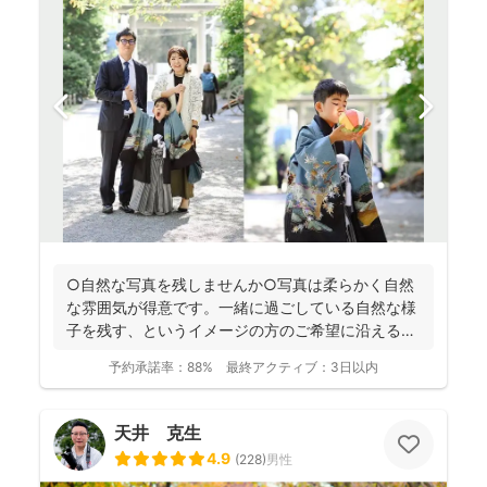
○自然な写真を残しませんか○写真は柔らかく自然
な雰囲気が得意です。一緒に過ごしている自然な様
子を残す、というイメージの方のご希望に沿えるか
と思います。 ...
予約承諾率：
88%
最終アクティブ：
3日以内
天井 克生
4.9
(
228
)
男性