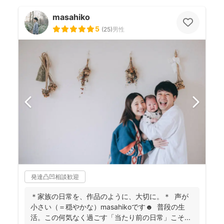
masahiko
5
(
25
)
男性
発達凸凹相談歓迎
＊家族の日常を、作品のように、大切に。＊ 声が
小さい（＝穏やかな）masahikoです☻ 普段の生
活。この何気なく過ごす「当たり前の日常」こそ...