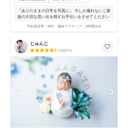
『ありのままの日常を写真に』 今しか撮れないご家
族の大切な思い出を残すお手伝いをさせてください
予約承諾率：
98%
最終アクティブ：
3時間以内
じゅんじ
5
(
125
)
男性