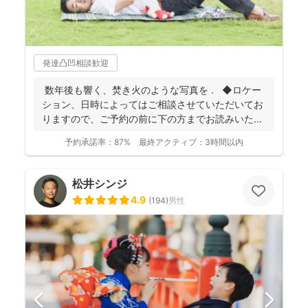
発達凸凹相談歓迎
数年後も響く、焚き火のような写真を . ◆ロケー
ション、日時によってはご相談させていただいてお
りますので、ご予約の前に下の方までお読みいた...
予約承諾率：
87%
最終アクティブ：
3時間以内
松井シンジ
4.9
(
194
)
男性