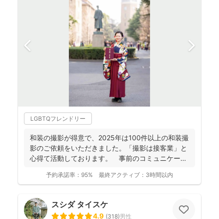
LGBTQフレンドリー
和装の撮影が得意で、2025年は100件以上の和装撮
影のご依頼をいただきました。「撮影は接客業」と
心得て活動しております。 事前のコミュニケーシ
ョンにより...
予約承諾率：
95%
最終アクティブ：
3時間以内
スシダ タイスケ
4.9
(
318
)
男性