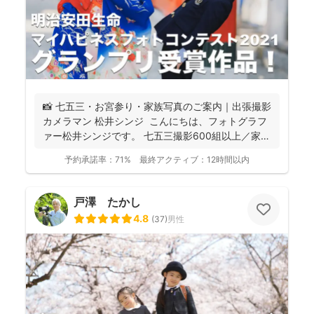
📸 七五三・お宮参り・家族写真のご案内｜出張撮影
カメラマン 松井シンジ こんにちは、フォトグラフ
ァー松井シンジです。 七五三撮影600組以上／家
族...
予約承諾率：
71%
最終アクティブ：
12時間以内
戸澤 たかし
4.8
(
37
)
男性