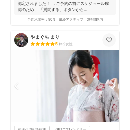
認定されました！ . . ご予約の前にスケジュール確
認のため、 「質問する」ボタンから...
予約承諾率：
90%
最終アクティブ：
3時間以内
やまぐち まり
5
(
36
)
女性
発達凸凹相談歓迎
LGBTQフレンドリー