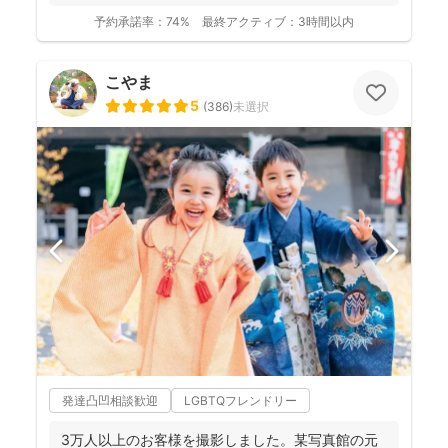
予約承諾率：
74%
最終アクティブ：
3時間以内
こやま
5
(
386
)
未選択
発達凸凹相談歓迎
LGBTQフレンドリー
3万人以上のお客様を撮影しました。某写真館の元