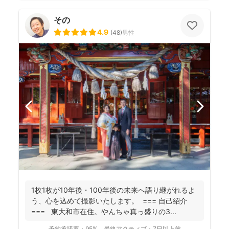
その
4.9
(
48
)
男性
1枚1枚が10年後・100年後の未来へ語り継がれるよ
う、心を込めて撮影いたします。 === 自己紹介
=== 東大和市在住。やんちゃ真っ盛りの3...
予約承諾率：
95%
最終アクティブ：
7日以上前