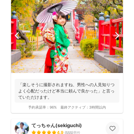
「楽しそうに撮影されますね、男性への人見知りつ
よく心配だったけど本当に頼んで良かった」と言っ
ていただけます。
予約承諾率：
96%
最終アクティブ：
3時間以内
てっちゃん(sekiguchi)
4.9
(
555
)
男性