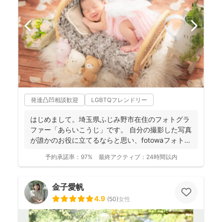
発達凸凹相談歓迎
LGBTQフレンドリー
はじめまして。埼玉県ふじみ野市在住のフォトグラ
ファー「あらいこうじ」です。 自分の撮影した写真
が誰かのお役に立てるならと思い、fotowaフォトグ
ラファ...
予約承諾率：
97%
最終アクティブ：
24時間以内
金子愛帆
4.9
(
50
)
女性