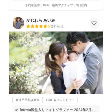
予約承諾率：
89%
最終アクティブ：
3日以内
かじわら あいみ
5
(
591
)
女性
発達凸凹相談歓迎
LGBTQフレンドリー
🌿 fotowa殿堂入りフォトグラファー 2024年2月に