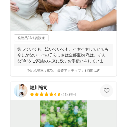
発達凸凹相談歓迎
笑っていても、泣いていても、イヤイヤしていても
今しかない、その子らしさは全部宝物 私は、そん
な”今”をご家族の未来に残すお手伝いをしています
📸 ...
予約承諾率：
97%
最終アクティブ：
3時間以内
堀川裕司
4.9
(
454
)
男性