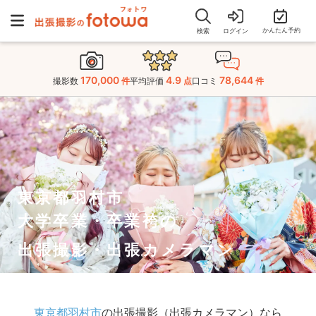
かんたん予約
検索
ログイン
170,000
4.9
78,644
撮影数
件
平均評価
点
口コミ
件
東京都羽村市
大学卒業・卒業袴の
出張撮影・出張カメラマン
東京都羽村市
の出張撮影（出張カメラマン）なら