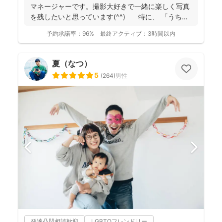
マネージャーです。撮影大好きで一緒に楽しく写真
を残したいと思っています(^^) 特に、 「うち
の...
予約承諾率：
96%
最終アクティブ：
3時間以内
夏（なつ）
5
(
264
)
男性
発達凸凹相談歓迎
LGBTQフレンドリー