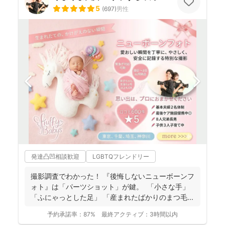
5
(
697
)
男性
発達凸凹相談歓迎
LGBTQフレンドリー
撮影調査でわかった！ 『後悔しないニューボーンフ
ォト』は「パーツショット」が鍵。 「小さな手」
「ふにゃっとした足」 「産まれたばかりのまつ毛...
予約承諾率：
87%
最終アクティブ：
3時間以内