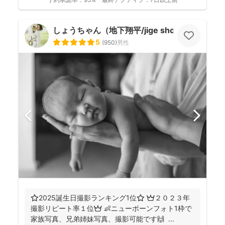
しょうちゃん（地下翔平/jige shohe）
5
(
950
)
男性
⭐️2025誕生日撮影ランキング1位⭐️ 👑２０２３年
撮影リピート率１位👑 👶ニューボーンフォト1枠で
家族写真、兄弟姉妹写真、撮影可能です🙌 ...