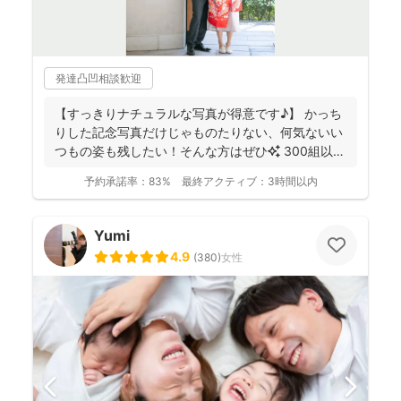
発達凸凹相談歓迎
【すっきりナチュラルな写真が得意です♪】 かっち
りした記念写真だけじゃものたりない、何気ないい
つもの姿も残したい！そんな方はぜひ✨️ 300組以上
のご...
予約承諾率：
83%
最終アクティブ：
3時間以内
Yumi
4.9
(
380
)
女性