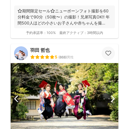
⭐️期間限定セール⭐️ニューボーンフォト撮影を60
分料金で90分（50枚〜）の撮影！兄弟写真OK!! 年
間500人ほどの小さいお子さんや赤ちゃんを撮
影！...
予約承諾率：
100%
最終アクティブ：
3時間以内
羽田 哲也
5
(
868
)
男性