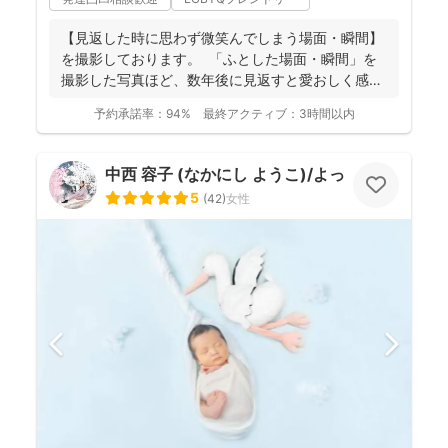
【見返した時に思わず微笑んでしまう場面・瞬間】
を撮影しております。 ⁡ 「ふとした場面・瞬間」を
撮影した写真ほど、数年後に見返すと愛おしく感じ
ることは...
予約承諾率：
94%
最終アクティブ：
3時間以内
中西 容子 (なかにし ようこ)/よっこふぉと
5
(
42
)
女性