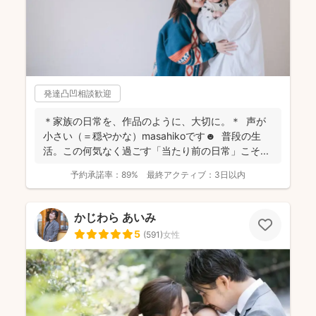
発達凸凹相談歓迎
＊家族の日常を、作品のように、大切に。＊ 声が
小さい（＝穏やかな）masahikoです☻ 普段の生
活。この何気なく過ごす「当たり前の日常」こそ...
予約承諾率：
89%
最終アクティブ：
3日以内
かじわら あいみ
5
(
591
)
女性