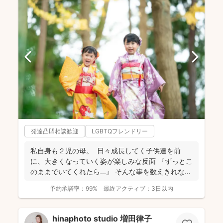
発達凸凹相談歓迎
LGBTQフレンドリー
私自身も２児の母。 日々成長してく子供達を前
に、大きくなっていく姿が楽しみな反面 『ずっとこ
のままでいてくれたら...』 そんな事を数えきれな
い...
予約承諾率：
99%
最終アクティブ：
3日以内
hinaphoto studio 増田律子