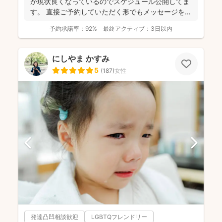
が現状良くなっているのでスケジュール公開してま
す。 直接ご予約していただく形でもメッセージを送
って頂く形で...
予約承諾率：
92%
最終アクティブ：
3日以内
にしやま かすみ
5
(
187
)
女性
発達凸凹相談歓迎
LGBTQフレンドリー