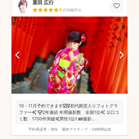
栗田 広行
5
(
1708
)
男性
10・11月予約できます🍁🎖初代殿堂入りフォトグラ
ファー✨ 🏆2年連続 年間撮影数 全国1位✨ 🥇口コ
ミ数 1700件突破✨男性1位‼️ 📸撮影...
予約承諾率：
96%
最終アクティブ：
24時間以内