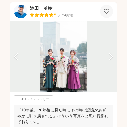
池田 英樹
5
(
475
)
男性
LGBTQフレンドリー
『10年後、20年後に見た時にその時の記憶があざ
やかに引き戻される』そういう写真をと思い撮影し
ております。