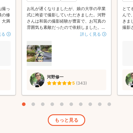
山撮っ
お礼が遅くなりましたが、娘の大学の卒業
とて
淡の修
式に袴姿で撮影していただきました。河野
んで
、大満
さんは和装の撮影経験が豊富で、お写真の
きま
雰囲気も素敵だったので依頼しました。
撮影
事前メッセージのやり取りも丁寧で、ロケ
まり
見る
詳しく見る
ーションの想定やお天気などの不安をきめ
もご
細かく解決してくださり、安心して撮影に
時間
臨むことができました。 当日は小さなト
い出
ラブルがあったのですが、希望を叶えてく
ます
れようと機転を利かせてくださり河野さん
の温かいお人柄のおかげで大満足の撮影と
河野修一
なりました。 仕上がった写真も光の入り
5
(
343
)
方が美しく、娘も自分の好きな雰囲気で撮
ってもらえたと大喜びしています。当日の
朝は結構な雨で、のちに少し晴れ間も見え
ましたが、桜も開花前、撮影場所も人が多
く難しい撮影だったと思いますが、素敵な
場所を選んで動いてくださり、家族も感激
もっと見る
しきりでした。（ここでお見せできず残念
です！） そして何より河野さんが撮影を