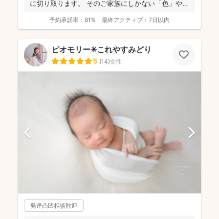
に切り取ります。 そのご家族にしかない「色」や、
ふとした...
予約承諾率：
81%
最終アクティブ：
7日以内
ピオモリー✳︎これやすみどり
5
(
14
)
女性
発達凸凹相談歓迎