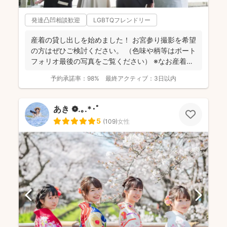
発達凸凹相談歓迎
LGBTQフレンドリー
産着の貸し出しを始めました！ お宮参り撮影を希望
の方はぜひご検討ください。 （色味や柄等はポート
フォリオ最後の写真をご覧ください） ※なお産着は
撮影...
予約承諾率：
98%
最終アクティブ：
3日以内
あき ❁.｡.*･ﾟ
5
(
109
)
女性