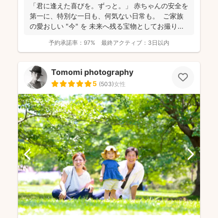
「君に逢えた喜びを。ずっと。」 赤ちゃんの安全を
第一に、特別な一日も、何気ない日常も。 ご家族
の愛おしい "今" を 未来へ残る宝物としてお撮り...
予約承諾率：
97%
最終アクティブ：
3日以内
Tomomi photography
5
(
503
)
女性