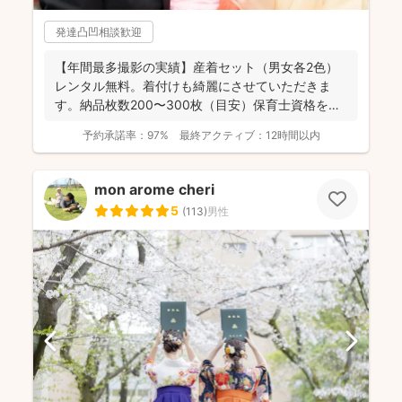
発達凸凹相談歓迎
【年間最多撮影の実績】産着セット（男女各2色）
レンタル無料。着付けも綺麗にさせていただきま
す。納品枚数200〜300枚（目安）保育士資格を持
つ妻の監修の下...
予約承諾率：
97%
最終アクティブ：
12時間以内
mon arome cheri
5
(
113
)
男性