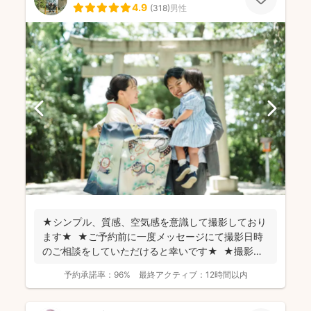
4.9
(
318
)
男性
★シンプル、質感、空気感を意識して撮影しており
ます★ ★ご予約前に一度メッセージにて撮影日時
のご相談をしていただけると幸いです★ ★撮影に
つい...
予約承諾率：
96%
最終アクティブ：
12時間以内