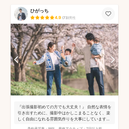
ひがっち
4.9
(
73
)
男性
『出張撮影初めての方でも大丈夫！』 自然な表情を
引き出すために、撮影中はかしこまることなく、楽
しく自由になれる雰囲気作りを大事にしています＾
＾ こ...
予約承諾率：
99%
最終アクティブ：
7日以上前