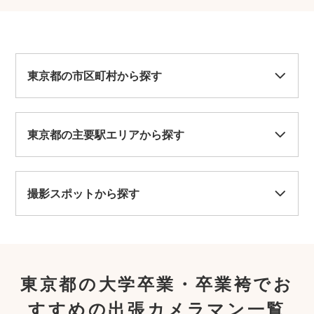
楽しもうとしてくださる姿勢が嬉しかった
です。穏やかな中に積極的な撮影スタイル
が頼もしく、他に撮影している周りの方へ
のご配慮や所作も素晴らしかったです。
おかげさまで我が家の新たな門出を最高の
形で残すことができました。 心より感
東京都の市区町村から探す
謝申し上げます。 またいつかお祝い事で
家族撮影をお願いできる日が来るといいな
と希望が膨らみました。 本当にありがと
うございました。
東京都の主要駅エリアから探す
撮影スポットから探す
東京都の大学卒業・卒業袴でお
すすめの出張カメラマン一覧