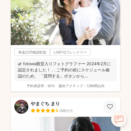
発達凸凹相談歓迎
LGBTQフレンドリー
🌿 fotowa殿堂入りフォトグラファー 2024年2月に
認定されました！ . . ご予約の前にスケジュール確
認のため、 「質問する」ボタンから...
予約承諾率：
90%
最終アクティブ：
12時間以内
やまぐち まり
5
(
36
)
女性