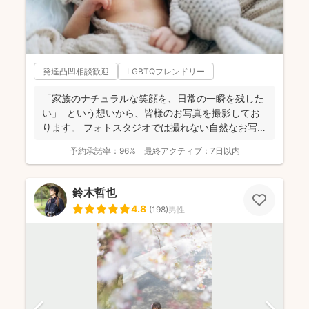
発達凸凹相談歓迎
LGBTQフレンドリー
「家族のナチュラルな笑顔を、日常の一瞬を残した
い」 という想いから、皆様のお写真を撮影してお
ります。 フォトスタジオでは撮れない自然なお写真
を残し...
予約承諾率：
96%
最終アクティブ：
7日以内
鈴木哲也
4.8
(
198
)
男性