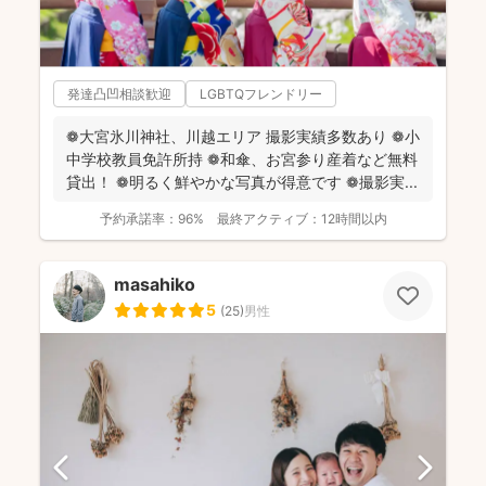
発達凸凹相談歓迎
LGBTQフレンドリー
❁大宮氷川神社、川越エリア 撮影実績多数あり ❁小
中学校教員免許所持 ❁和傘、お宮参り産着など無料
貸出！ ❁明るく鮮やかな写真が得意です ❁撮影実...
予約承諾率：
96%
最終アクティブ：
12時間以内
masahiko
5
(
25
)
男性