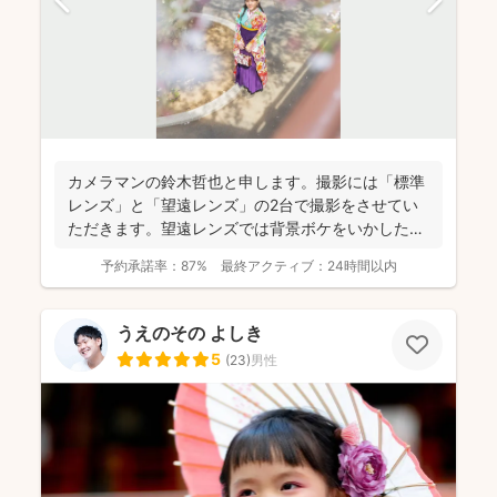
カメラマンの鈴木哲也と申します。撮影には「標準
レンズ」と「望遠レンズ」の2台で撮影をさせてい
ただきます。望遠レンズでは背景ボケをいかしたお
写真を撮影させて...
予約承諾率：
87%
最終アクティブ：
24時間以内
うえのその よしき
5
(
23
)
男性