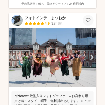
予約承諾率：
96%
最終アクティブ：
24時間以内
フォトインデ まつおか
4.9
(
531
)
男性
⭐️fotowa殿堂入りフォトグラファ ＝お宮参り用
掛け着・スタイ・帽子 無料貸出あります。＝ ＊掛