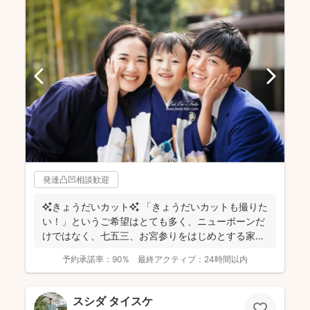
発達凸凹相談歓迎
✨きょうだいカット✨ 「きょうだいカットも撮りた
い！」というご希望はとても多く、ニューボーンだ
けではなく、七五三、お宮参りをはじめとする家族
写真を得意と...
予約承諾率：
90%
最終アクティブ：
24時間以内
スシダ タイスケ