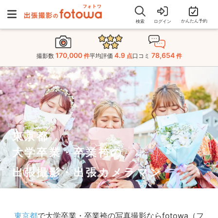
かんたん予約
検索
ログイン
170,000
4.9
78,654
撮影数
件
平均評価
点
口コミ
件
東京都
大学卒業・卒業袴の
出張撮影・出張カメラマン
東京都
で大学卒業・卒業袴の写真撮影ならfotowa（フ