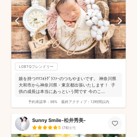
LGBTQフレンドリー
娘を持つﾏﾏﾌｫﾄｸﾞﾗﾌｧｰのつちやまいです。 神奈川県
大和市から神奈川県・東京都出張いたします！ 子
供の成長は本当にあっという間です 今のこ...
予約承諾率：
98%
最終アクティブ：
12時間以内
Sunny Smile-松井秀美-
5
(
78
)
女性