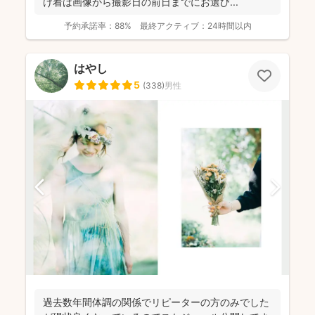
け着は画像から撮影日の前日までにお選び...
予約承諾率：
88%
最終アクティブ：
24時間以内
はやし
5
(
338
)
男性
過去数年間体調の関係でリピーターの方のみでした