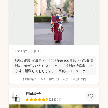
LGBTQフレンドリー
和装の撮影が得意で、2025年は100件以上の和装撮
影のご依頼をいただきました。「撮影は接客業」と
心得て活動しております。 事前のコミュニケーシ
ョンにより...
予約承諾率：
95%
最終アクティブ：
12時間以内
福田愛子
5
(
284
)
女性