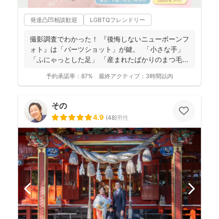
発達凸凹相談歓迎
LGBTQフレンドリー
撮影調査でわかった！ 『後悔しないニューボーンフ
ォト』は「パーツショット」が鍵。 「小さな手」
「ふにゃっとした足」 「産まれたばかりのまつ毛...
予約承諾率：
87%
最終アクティブ：
3時間以内
その
4.9
(
48
)
男性