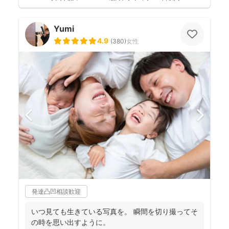
Yumi
4.9
(
380
)
女性
発達凸凹相談歓迎
いつ見ても生きている写真を。 瞬間を切り撮ってそ
の時を思い出すように。