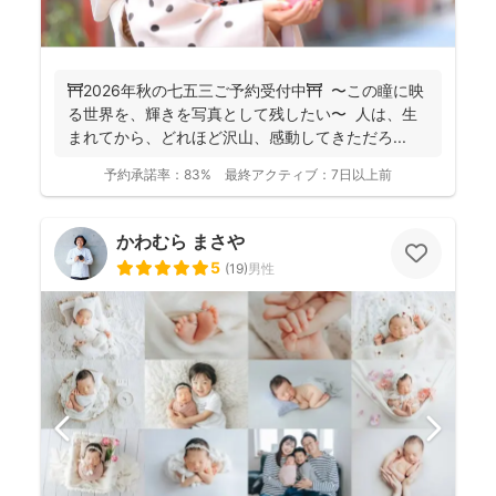
⛩️2026年秋の七五三ご予約受付中⛩️ 〜この瞳に映
る世界を、輝きを写真として残したい〜 人は、生
まれてから、どれほど沢山、感動してきただろ...
予約承諾率：
83%
最終アクティブ：
7日以上前
かわむら まさや
5
(
19
)
男性