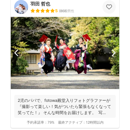
羽田 哲也
5
(
868
)
男性
2児のパパで、fotowa殿堂入りフォトグラファーが
『撮影って楽しい！気がついたら緊張もなくなって
笑ってた！』 そんな時間をお届けします。 写...
予約承諾率：
79%
最終アクティブ：
12時間以内