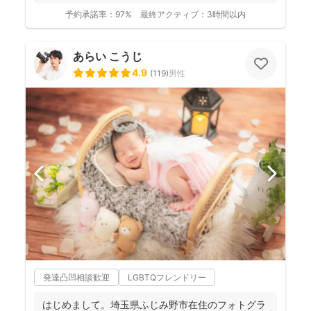
予約承諾率：
97%
最終アクティブ：
3時間以内
あらい こうじ
4.9
(
119
)
男性
発達凸凹相談歓迎
LGBTQフレンドリー
はじめまして。埼玉県ふじみ野市在住のフォトグラ