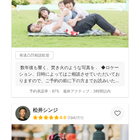
発達凸凹相談歓迎
数年後も響く、焚き火のような写真を . ◆ロケー
ション、日時によってはご相談させていただいてお
りますので、ご予約の前に下の方までお読みいた...
予約承諾率：
87%
最終アクティブ：
3時間以内
松井シンジ
4.9
(
194
)
男性