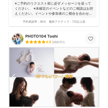
※ご予約のリクエスト前に必ずメッセージを送って
ください。 ※未確定のイベントなどのご相談はお控
えください。イベントや参加者のご都合を合わせた
上でご相...
予約承諾率：
90%
最終アクティブ：
7日以上前
PHOTO104 Toshi
4.9
(
250
)
男性