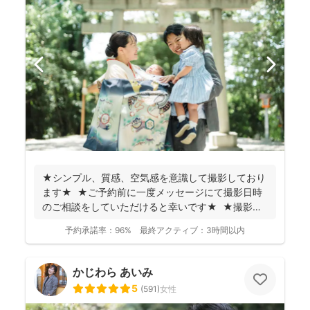
★シンプル、質感、空気感を意識して撮影しており
ます★ ★ご予約前に一度メッセージにて撮影日時
のご相談をしていただけると幸いです★ ★撮影に
つい...
予約承諾率：
96%
最終アクティブ：
3時間以内
かじわら あいみ
5
(
591
)
女性