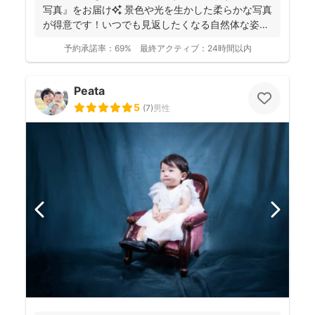
写真』をお届け✨ 景色や光を生かした柔らかな写真
が得意です！いつでも見返したくなる自然体な姿を
残しておりま...
予約承諾率：
69%
最終アクティブ：
24時間以内
Peata
5
(
7
)
男性