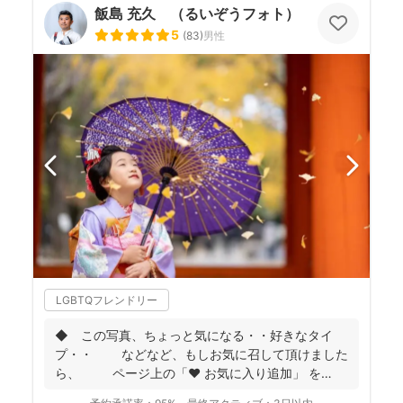
飯島 充久 （るいぞうフォト）
5
(
83
)
男性
LGBTQフレンドリー
◆ この写真、ちょっと気になる・・好きなタイ
プ・・ などなど、もしお気に召して頂けました
ら、 ページ上の「❤ お気に入り追加」 を
...