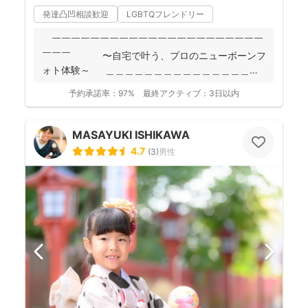
発達凸凹相談歓迎
LGBTQフレンドリー
￣￣￣￣￣￣￣￣￣￣￣￣￣￣￣￣￣￣￣￣￣￣
￣￣￣ 〜自宅で叶う、プロのニューボーンフ
ォト体験～ ＿＿＿＿＿＿＿＿＿＿＿＿＿＿＿＿
＿＿＿＿...
予約承諾率：
97%
最終アクティブ：
3日以内
MASAYUKI ISHIKAWA
4.7
(
3
)
男性