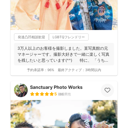
発達凸凹相談歓迎
LGBTQフレンドリー
3万人以上のお客様を撮影しました。某写真館の元
マネージャーです。撮影大好きで一緒に楽しく写真
を残したいと思っています(^^) 特に、 「うち
の...
予約承諾率：
96%
最終アクティブ：
3時間以内
Sanctuary Photo Works
5
(
88
)
男性