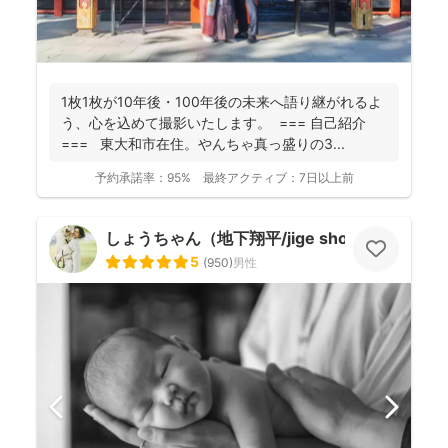
1枚1枚が10年後・100年後の未来へ語り継がれるよ
う、心を込めて撮影いたします。 === 自己紹介
=== 東大和市在住。やんちゃ真っ盛りの3...
予約承諾率：
95%
最終アクティブ：
7日以上前
しょうちゃん（地下翔平/jige shohe）
5
(
950
)
男性