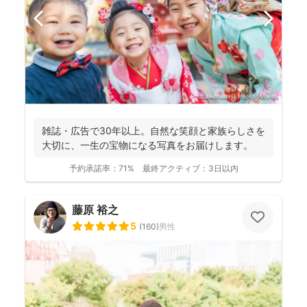
雑誌・広告で30年以上。自然な笑顔と家族らしさを
大切に、一生の宝物になる写真をお届けします。
予約承諾率：
71%
最終アクティブ：
3日以内
藤原 裕之
5
(
160
)
男性