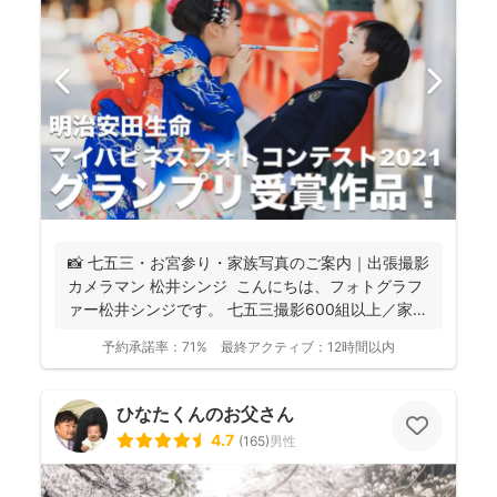
📸 七五三・お宮参り・家族写真のご案内｜出張撮影
カメラマン 松井シンジ こんにちは、フォトグラフ
ァー松井シンジです。 七五三撮影600組以上／家
族...
予約承諾率：
71%
最終アクティブ：
12時間以内
ひなたくんのお父さん
4.7
(
165
)
男性