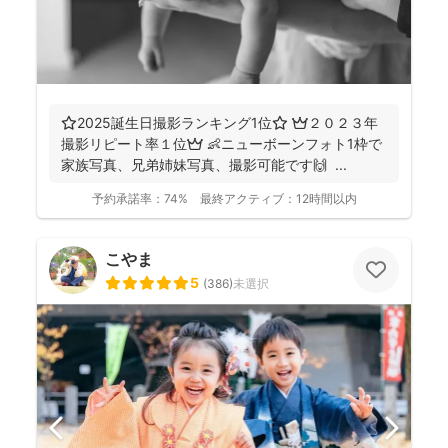
⭐️2025誕生日撮影ランキング1位⭐️ 👑２０２３年
撮影リピート率１位👑 👶ニューボーンフォト1枠で
家族写真、兄弟姉妹写真、撮影可能です🙌 ...
予約承諾率：
74%
最終アクティブ：
12時間以内
こやま
5
(
386
)
未選択