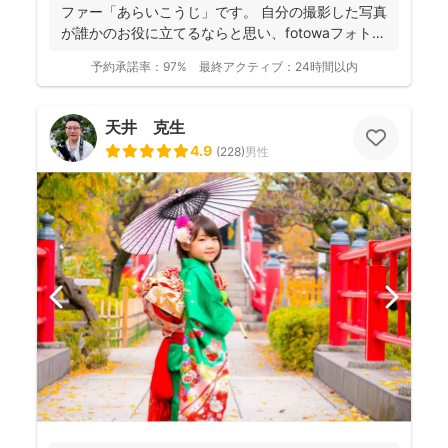
ファー「あらいこうじ」です。 自分の撮影した写真
が誰かのお役に立てるならと思い、fotowaフォトグ
ラファ...
予約承諾率：
97%
最終アクティブ：
24時間以内
天井 克生
4.9
(
228
)
男性