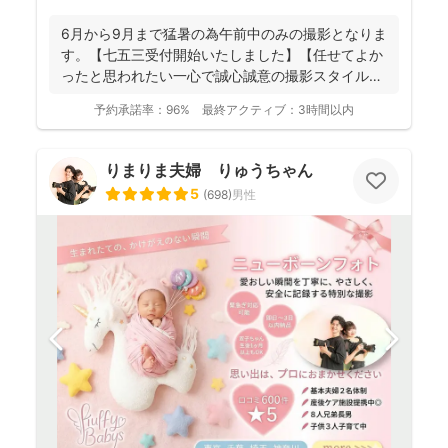
6月から9月まで猛暑の為午前中のみの撮影となりま
す。【七五三受付開始いたしました】【任せてよか
ったと思われたい一心で誠心誠意の撮影スタイル】
【納品枚数26...
予約承諾率：
96%
最終アクティブ：
3時間以内
りまりま夫婦 りゅうちゃん
5
(
698
)
男性