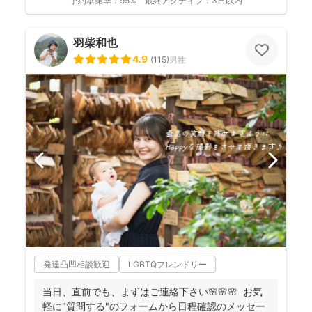
予約承諾率：
95%
最終アクティブ：
3日以内
羽柴和也
4.9
(
115
)
男性
発達凸凹相談歓迎
LGBTQフレンドリー
当日、直前でも、まずはご連絡下さい🌸🌸🌸 お気
軽に"質問する"のフォームから日程確認のメッセー