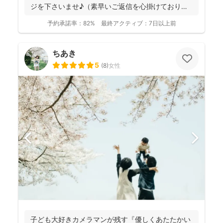
ジを下さいませ♪（素早いご返信を心掛けておりま
す） ...
予約承諾率：
82%
最終アクティブ：
7日以上前
ちあき
5
(
8
)
女性
子ども大好きカメラマンが残す『優しくあたたかい