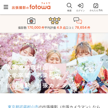
かんたん予約
検索
ログイン
170,000
4.9
78,654
撮影数
件
平均評価
点
口コミ
件
東京都武蔵村山市
大学卒業・卒業袴の
出張撮影・出張カメラマン
東京都武蔵村山市
の出張撮影（出張カメラマン）なら