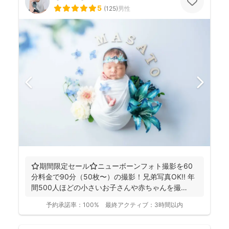
5
(
125
)
男性
⭐️期間限定セール⭐️ニューボーンフォト撮影を60
分料金で90分（50枚〜）の撮影！兄弟写真OK!! 年
間500人ほどの小さいお子さんや赤ちゃんを撮
影！...
予約承諾率：
100%
最終アクティブ：
3時間以内