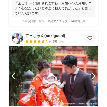
「楽しそうに撮影されますね、男性への人見知りつ
よく心配だったけど本当に頼んで良かった」と言っ
ていただけます。
予約承諾率：
96%
最終アクティブ：
24時間以内
てっちゃん(sekiguchi)
4.9
(
555
)
男性