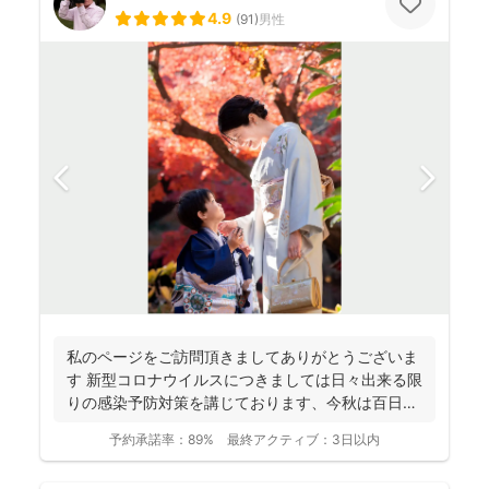
4.9
(
91
)
男性
私のページをご訪問頂きましてありがとうございま
す 新型コロナウイルスにつきましては日々出来る限
りの感染予防対策を講じております、今秋は百日咳
やインフルエ...
予約承諾率：
89%
最終アクティブ：
3日以内