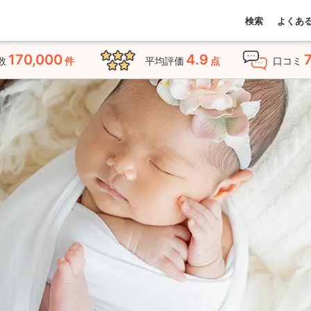
検索
よくあ
170,000
4.9
数
件
平均評価
点
口コミ