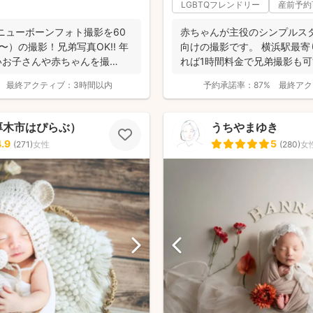
LGBTQフレンドリー
産前予約
️ニューボーンフォト撮影を60
赤ちゃんが主役のシンプルス
〜）の撮影！兄弟写真OK!! 年
向けの撮影です。 横浜駅最
いお子さんや赤ちゃんを撮
れば1時間料金で兄弟撮影も可
限り、こ...
最終アクティブ：
3時間以内
予約承諾率：
87%
最終アク
厚木市はぴらぶ）
うちやまゆき
4.9
5
(
271
)
女性
(
280
)
女