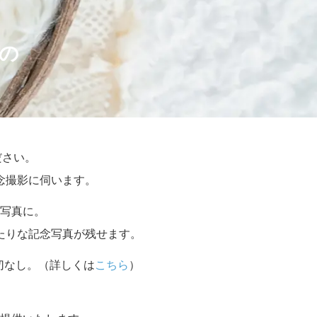
の
ださい。
念撮影に伺います。
写真に。
たりな記念写真が残せます。
切なし。（詳しくは
こちら
）