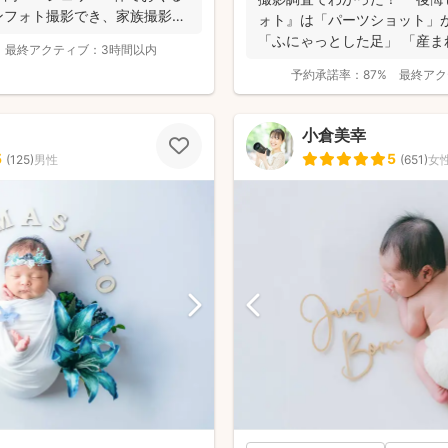
ンフォト撮影でき、家族撮影お
ォト』は「パーツショット」
「ふにゃっとした足」 「産まれ
最終アクティブ：
3時間以内
予約承諾率：
87%
最終アク
小倉美幸
5
5
(
125
)
男性
(
651
)
女