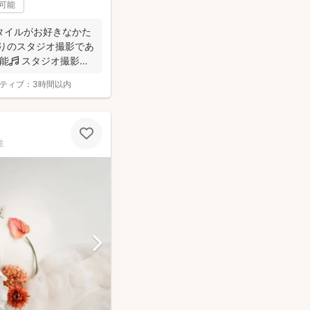
可能
タイルがお好きなかた
寄りのスタジオ撮影であ
能🎵 スタジオ撮影に
ティブ：
3時間以内
性