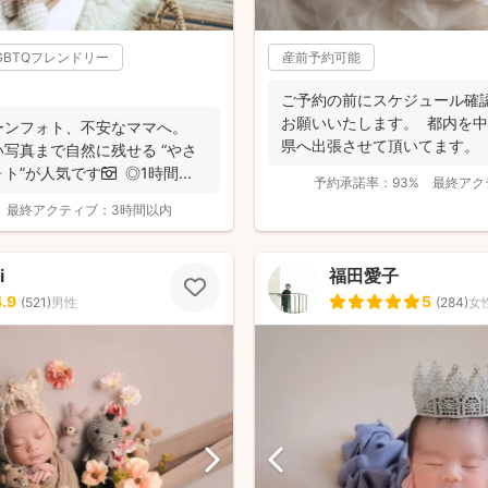
GBTQフレンドリー
産前予約可能
ご予約の前にスケジュール確認
お願いいたします。 都内を
ーンフォト、不安なママへ。
県へ出張させて頂いてます。
写真まで自然に残せる “やさ
迎...
”が人気です📷 ◎1時間...
予約承諾率：
93%
最終アク
最終アクティブ：
3時間以内
i
福田愛子
4.9
5
(
521
)
男性
(
284
)
女