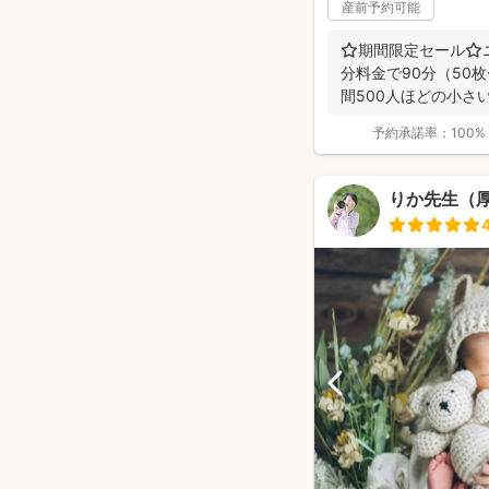
産前予約可能
⭐️期間限定セール⭐
分料金で90分（50枚
間500人ほどの小さ
影！...
予約承諾率：
100%
りか先生（