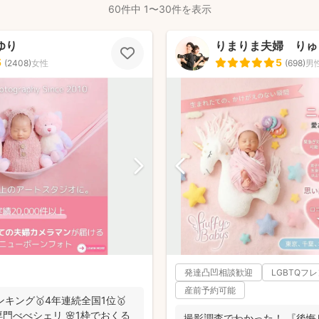
60件中 1〜30件を表示
ゆり
りまりま夫婦 りゅ
5
5
(
2408
)
女性
(
698
)
男
発達凸凹相談歓迎
LGBTQフ
産前予約可能
ンキング🥇4年連続全国1位🥇
門べべシェリ 🌸1枠でおくる
撮影調査でわかった！ 『後