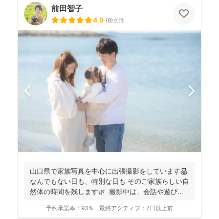
前田智子
4.9
(
9
)
女性
山口県で家族写真を中心に出張撮影をしています🌷
なんでもない日も、特別な日も そのご家族らしい自
然体の時間を残します🌿 撮影中は、会話や遊びを
取...
予約承諾率：
93%
最終アクティブ：
7日以上前