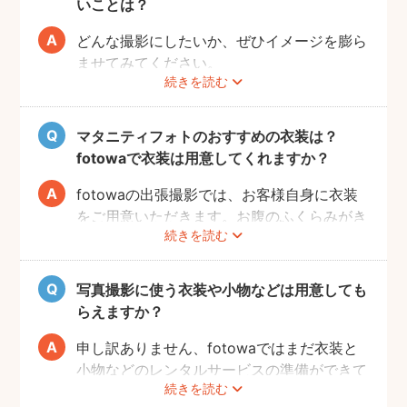
いことは？
能です。
どんな撮影にしたいか、ぜひイメージを膨ら
ませてみてください。
続きを読む
Instagramやママ向けの雑誌などで、素敵な
撮影事例を見たり、サッシュベルト等の撮影
小物について情報収集するのも楽しいです
マタニティフォトのおすすめの衣装は？
よ。また、何より大事なのは被写体のママと
fotowaで衣装は用意してくれますか？
お腹の赤ちゃんの健康です。当日無理せず撮
影を行えるよう、日々健やかに過ごしていた
fotowaの出張撮影では、お客様自身に衣装
だければと思います。
をご用意いただきます。お腹のふくらみがき
続きを読む
れいに見える薄手のお洋服や、チューブトッ
プにスカート等で、素肌を写すスタイルも人
気です。どうぞお好きな衣装で撮影を楽しん
写真撮影に使う衣装や小物などは用意しても
でくださいね。
らえますか？
申し訳ありません、fotowaではまだ衣装と
小物などのレンタルサービスの準備ができて
続きを読む
おりませんので、お客様ご自身にご用意をお