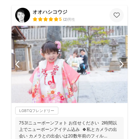
オオハシコウジ
5
(
2
)
男性
LGBTQフレンドリー
753!ニューボーンフォト お任せください 2時間以
上でニューボーンアイテム込み 🍀私とカメラの出
会い カメラとの出会いは20数年前のフィル...