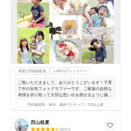
発達凸凹相談歓迎
LGBTQフレンドリー
ご覧いただきまして、ありがとうございます！子育
て中の女性フォトグラファーです。ご家族の自然な
表情を切り取って大切な思い出を残せるように撮影
します。楽しい撮...
予約承諾率：
94%
最終アクティブ：
7日以上前
西山稔夏
5
(
3
)
男性