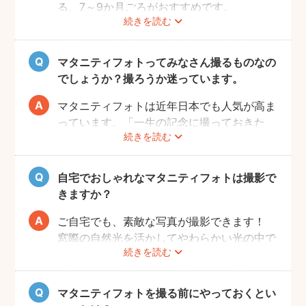
る、7～9か月ごろがおすすめです。
続きを読む
赤ちゃんが出産予定日よりも早く誕生するこ
ともありますので、臨月までの撮影をご検討
いただければと思います。
マタニティフォトってみなさん撮るものなの
でしょうか？撮ろうか迷っています。
マタニティフォトは近年日本でも人気が高ま
っています。「一生の記念に撮っておきた
続きを読む
い」と考える方が増えているようです。
また、マタニティフォトを撮るべきか迷って
いらっしゃる方の多くに、「衣装がはずかし
自宅でおしゃれなマタニティフォトは撮影で
い」「素肌を見られたくない」と考える方も
きますか？
多いようです。
fotowaではご自宅への出張も可能ですの
ご自宅でも、素敵な写真が撮影できます！
で、ご夫婦らしい装いで自然体なマタニティ
窓際の自然光を活かしてやわらかい光の中で
続きを読む
フォトを撮影いただけます。
撮影するのが人気です。妊婦さんはお部屋の
ご近所の公園でカジュアルに撮影したり、素
お片付けも大変かと思いますが、撮影したい
肌をみせる衣装ではご自宅で撮影するなど、
場所周辺だけお片付けいただく程度で大丈夫
マタニティフォトを撮る前にやっておくとい
撮影時間の範囲内でシーンを変えることも可
です。