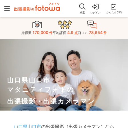
かんたん予約
検索
ログイン
170,000
4.9
78,654
撮影数
件
平均評価
点
口コミ
件
山口県山口市
マタニティフォトの
出張撮影・出張カメラマン
山口県山口市
の出張撮影（出張カメラマン）なら