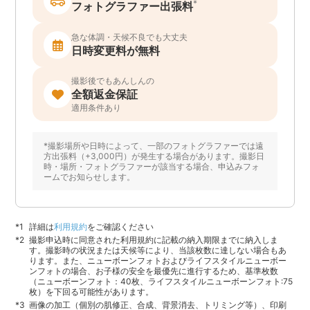
*
フォトグラファー出張料
急な体調・天候不良でも大丈夫
日時変更料が無料
撮影後でもあんしんの
全額返金保証
適用条件あり
*撮影場所や日時によって、一部のフォトグラファーでは遠
方出張料（+3,000円）が発生する場合があります。撮影日
時・場所・フォトグラファーが該当する場合、申込みフォ
ームでお知らせします。
詳細は
利用規約
をご確認ください
撮影申込時に同意された利用規約に記載の納入期限までに納入しま
す。撮影時の状況または天候等により、当該枚数に達しない場合もあ
ります。また、ニューボーンフォトおよびライフスタイルニューボー
ンフォトの場合、お子様の安全を最優先に進行するため、基準枚数
（ニューボーンフォト：40枚、ライフスタイルニューボーンフォト:75
枚）を下回る可能性があります。
画像の加工（個別の肌修正、合成、背景消去、トリミング等）、印刷