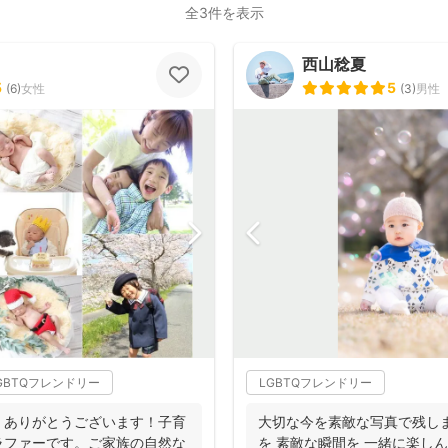
全3件を表示
西山稔夏
5
5
(
6
)
女性
(
3
)
男性
GBTQフレンドリー
LGBTQフレンドリー
、ありがとうございます！子育
大切な今を素敵な写真で残し
ラファーです。ご家族の自然な
を 素敵な瞬間を 一緒に楽し