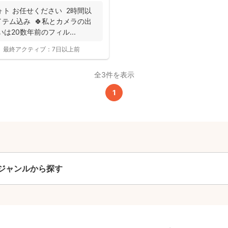
ォト お任せください 2時間以
テム込み 🍀私とカメラの出
は20数年前のフィル...
撮影基本料
最終アクティブ：
7日以上前
全ジャンル共通
全3件を表示
24,200
1
平日
円
(税込)
29,700
円
土日祝
(税込)
この基本料に
心・うれしいをまるっと込めました
ジャンルから探す
たっぷりもらえる
写真データ75枚~
ニューボーンフォトは40枚以上
60分間
撮影
(目安)