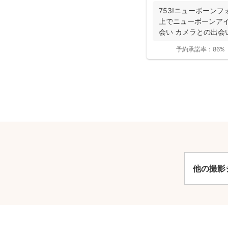
753!ニューボーンフ
上でニューボーンアイ
会い カメラとの出会い
予約承諾率：
86%
安
他の撮影