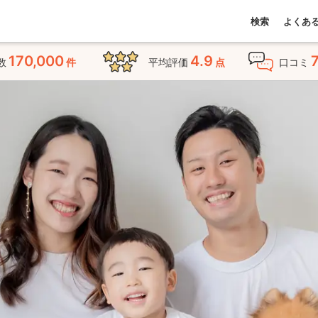
検索
よくあ
170,000
4.9
数
件
平均評価
点
口コミ