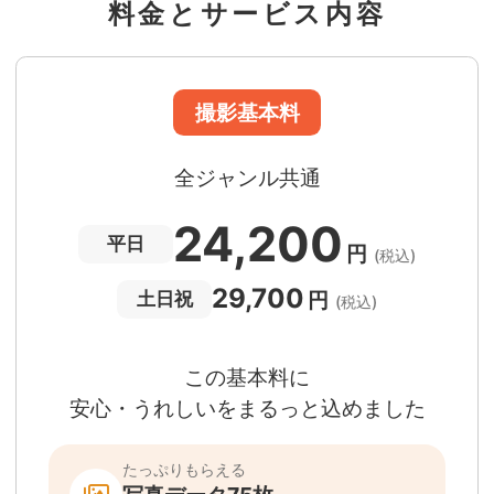
料金とサービス内容
準備・片付けなど含みます
撮影場所までの
*
フォトグラファー出張料
急な体調・天候不良でも大丈夫
日時変更料が無料
撮影後でもあんしんの
全額返金保証
適用条件あり
撮影場所や日時によって、一部のフォトグラファ
は遠方出張料（+3,000円）が発生する場合が
ります。撮影日時・場所・フォトグラファーが
当する場合、申込みフォームでお知らせしま
。