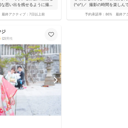
切な思い出を残せるように撮影
(^o^)／ 撮影の時間を楽しん
最終アクティブ：
7日以上前
予約承諾率：
86%
最終ア
ウジ
5
(
2
)
男性