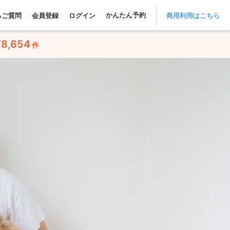
かんたん予約
るご質問
会員登録
ログイン
商用利用はこちら
78,654
件