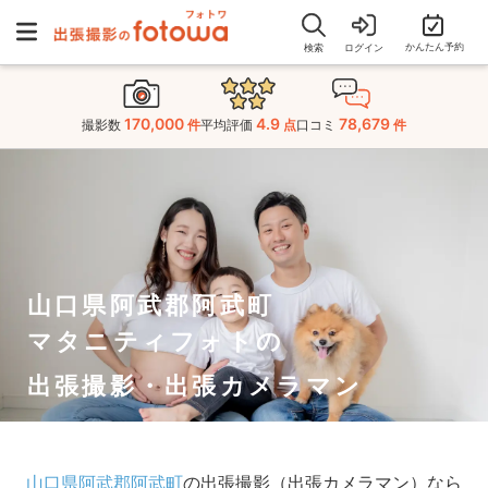
かんたん予約
検索
ログイン
170,000
4.9
78,679
撮影数
件
平均評価
点
口コミ
件
山口県阿武郡阿武町
マタニティフォトの
出張撮影・出張カメラマン
山口県阿武郡阿武町
の出張撮影（出張カメラマン）なら