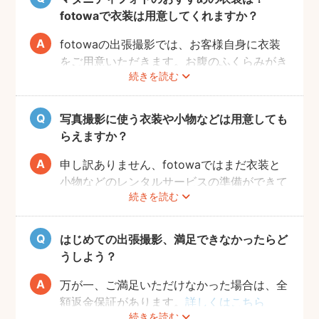
よ。また、何より大事なのは被写体のママと
fotowaで衣装は用意してくれますか？
お腹の赤ちゃんの健康です。当日無理せず撮
影を行えるよう、日々健やかに過ごしていた
fotowaの出張撮影では、お客様自身に衣装
だければと思います。
をご用意いただきます。お腹のふくらみがき
続きを読む
れいに見える薄手のお洋服や、チューブトッ
プにスカート等で、素肌を写すスタイルも人
気です。どうぞお好きな衣装で撮影を楽しん
写真撮影に使う衣装や小物などは用意しても
でくださいね。
らえますか？
申し訳ありません、fotowaではまだ衣装と
小物などのレンタルサービスの準備ができて
続きを読む
おりませんので、お客様ご自身にご用意をお
願いしております。
はじめての出張撮影、満足できなかったらど
うしよう？
万が一、ご満足いただけなかった場合は、全
額返金保証があります。
詳しくはこちら
続きを読む