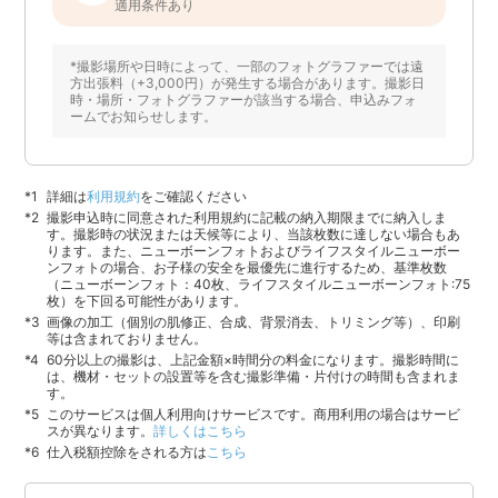
適用条件あり
*撮影場所や日時によって、一部のフォトグラファーでは遠
方出張料（+3,000円）が発生する場合があります。撮影日
時・場所・フォトグラファーが該当する場合、申込みフォ
ームでお知らせします。
詳細は
利用規約
をご確認ください
撮影申込時に同意された利用規約に記載の納入期限までに納入しま
す。撮影時の状況または天候等により、当該枚数に達しない場合もあ
ります。また、ニューボーンフォトおよびライフスタイルニューボー
ンフォトの場合、お子様の安全を最優先に進行するため、基準枚数
（ニューボーンフォト：40枚、ライフスタイルニューボーンフォト:75
枚）を下回る可能性があります。
画像の加工（個別の肌修正、合成、背景消去、トリミング等）、印刷
等は含まれておりません。
60分以上の撮影は、上記金額×時間分の料金になります。撮影時間に
は、機材・セットの設置等を含む撮影準備・片付けの時間も含まれま
す。
このサービスは個人利用向けサービスです。商用利用の場合はサービ
スが異なります。
詳しくはこちら
仕入税額控除をされる方は
こちら