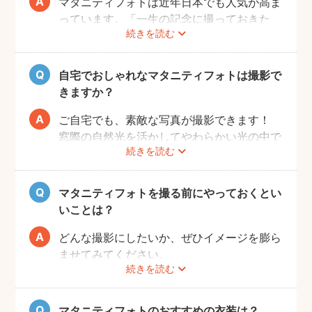
マタニティフォトは近年日本でも人気が高ま
っています。「一生の記念に撮っておきた
続きを読む
い」と考える方が増えているようです。
また、マタニティフォトを撮るべきか迷って
いらっしゃる方の多くに、「衣装がはずかし
自宅でおしゃれなマタニティフォトは撮影で
い」「素肌を見られたくない」と考える方も
きますか？
多いようです。
fotowaではご自宅への出張も可能ですの
ご自宅でも、素敵な写真が撮影できます！
で、ご夫婦らしい装いで自然体なマタニティ
窓際の自然光を活かしてやわらかい光の中で
続きを読む
フォトを撮影いただけます。
撮影するのが人気です。妊婦さんはお部屋の
ご近所の公園でカジュアルに撮影したり、素
お片付けも大変かと思いますが、撮影したい
肌をみせる衣装ではご自宅で撮影するなど、
場所周辺だけお片付けいただく程度で大丈夫
マタニティフォトを撮る前にやっておくとい
撮影時間の範囲内でシーンを変えることも可
です。
いことは？
能です。
どんな撮影にしたいか、ぜひイメージを膨ら
ませてみてください。
続きを読む
Instagramやママ向けの雑誌などで、素敵な
撮影事例を見たり、サッシュベルト等の撮影
小物について情報収集するのも楽しいです
マタニティフォトのおすすめの衣装は？