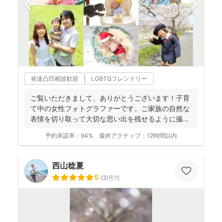
発達凸凹相談歓迎
LGBTQフレンドリー
ご覧いただきまして、ありがとうございます！子育
て中の女性フォトグラファーです。ご家族の自然な
表情を切り取って大切な思い出を残せるように撮影
します。楽しい撮...
予約承諾率：
94%
最終アクティブ：
12時間以内
西山稔夏
5
(
3
)
男性