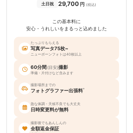
29,700
円
土日祝
(税込)
この基本料に
安心・うれしいをまるっと込めました
たっぷりもらえる
写真データ75枚~
ニューボーンフォトは40枚以上
60分間
撮影
(目安)
準備・片付けなど含みます
撮影場所までの
*
フォトグラファー出張料
急な体調・天候不良でも大丈夫
日時変更料が無料
撮影後でもあんしんの
全額返金保証