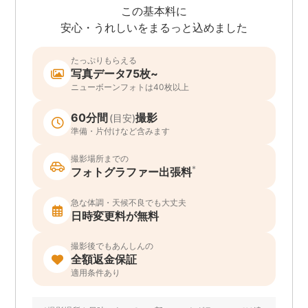
この基本料に
安心・うれしいをまるっと込めました
たっぷりもらえる
写真データ75枚~
ニューボーンフォトは40枚以上
60分間
撮影
(目安)
準備・片付けなど含みます
撮影場所までの
*
フォトグラファー出張料
急な体調・天候不良でも大丈夫
日時変更料が無料
撮影後でもあんしんの
全額返金保証
適用条件あり