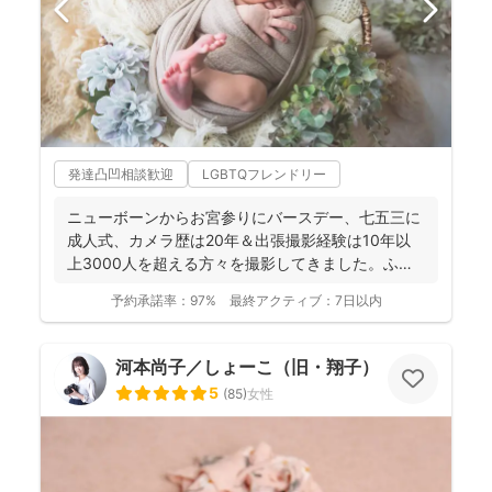
発達凸凹相談歓迎
LGBTQフレンドリー
ニューボーンからお宮参りにバースデー、七五三に
成人式、カメラ歴は20年＆出張撮影経験は10年以
上3000人を超える方々を撮影してきました。ふん
わり柔らかで...
予約承諾率：
97%
最終アクティブ：
7日以内
河本尚子／しょーこ（旧・翔子）
5
(
85
)
女性