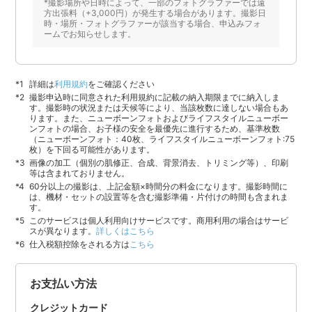
*撮影場所や日時によって、一部のフォトグラファーでは遠
方出張料（+3,000円）が発生する場合があります。撮影日
時・場所・フォトグラファーが該当する場合、申込みフォ
ームでお知らせします。
詳細は
利用規約
をご確認ください
撮影申込時に同意された利用規約に記載の納入期限までに納入しま
す。撮影時の状況または天候等により、当該枚数に達しない場合もあ
ります。また、ニューボーンフォトおよびライフスタイルニューボー
ンフォトの場合、お子様の安全を最優先に進行するため、基準枚数
（ニューボーンフォト：40枚、ライフスタイルニューボーンフォト:75
枚）を下回る可能性があります。
画像の加工（個別の肌修正、合成、背景消去、トリミング等）、印刷
等は含まれておりません。
60分以上の撮影は、上記金額×時間分の料金になります。撮影時間に
は、機材・セットの設置等を含む撮影準備・片付けの時間も含まれま
す。
このサービスは個人利用向けサービスです。商用利用の場合はサービ
スが異なります。
詳しくはこちら
仕入税額控除をされる方は
こちら
お支払い方法
クレジットカード