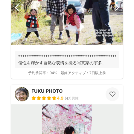
******************************************************
個性を輝かす自然な表情を撮る写真家の宇多...
予約承諾率：
94%
最終アクティブ：
7日以上前
FUKU PHOTO
4.9
(
47
)
男性