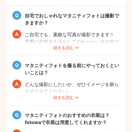
また、マタニティフォトを撮るべきか迷って
いらっしゃる方の多くに、「衣装がはずかし
自宅でおしゃれなマタニティフォトは撮影で
い」「素肌を見られたくない」と考える方も
きますか？
多いようです。
fotowaではご自宅への出張も可能ですの
ご自宅でも、素敵な写真が撮影できます！
で、ご夫婦らしい装いで自然体なマタニティ
窓際の自然光を活かしてやわらかい光の中で
続きを読む
フォトを撮影いただけます。
撮影するのが人気です。妊婦さんはお部屋の
ご近所の公園でカジュアルに撮影したり、素
お片付けも大変かと思いますが、撮影したい
肌をみせる衣装ではご自宅で撮影するなど、
場所周辺だけお片付けいただく程度で大丈夫
マタニティフォトを撮る前にやっておくとい
撮影時間の範囲内でシーンを変えることも可
です。
いことは？
能です。
どんな撮影にしたいか、ぜひイメージを膨ら
ませてみてください。
続きを読む
Instagramやママ向けの雑誌などで、素敵な
撮影事例を見たり、サッシュベルト等の撮影
小物について情報収集するのも楽しいです
マタニティフォトのおすすめの衣装は？
よ。また、何より大事なのは被写体のママと
fotowaで衣装は用意してくれますか？
お腹の赤ちゃんの健康です。当日無理せず撮