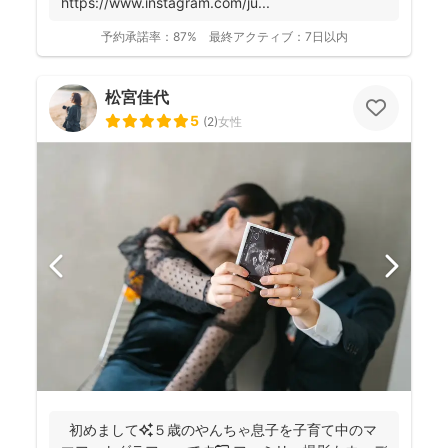
https://www.instagram.com/ju...
予約承諾率：
87%
最終アクティブ：
7日以内
松宮佳代
5
(
2
)
女性
初めまして✨５歳のやんちゃ息子を子育て中のマ