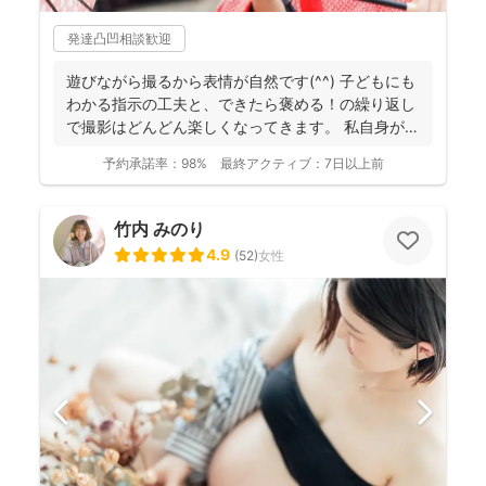
発達凸凹相談歓迎
遊びながら撮るから表情が自然です(^^) 子どもにも
わかる指示の工夫と、できたら褒める！の繰り返し
で撮影はどんどん楽しくなってきます。 私自身が撮
影を...
予約承諾率：
98%
最終アクティブ：
7日以上前
竹内 みのり
4.9
(
52
)
女性