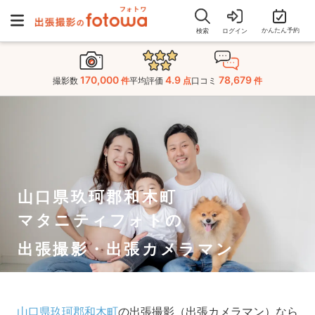
かんたん予約
検索
ログイン
170,000
4.9
78,679
撮影数
件
平均評価
点
口コミ
件
山口県玖珂郡和木町
マタニティフォトの
出張撮影・出張カメラマン
山口県玖珂郡和木町
の出張撮影（出張カメラマン）なら