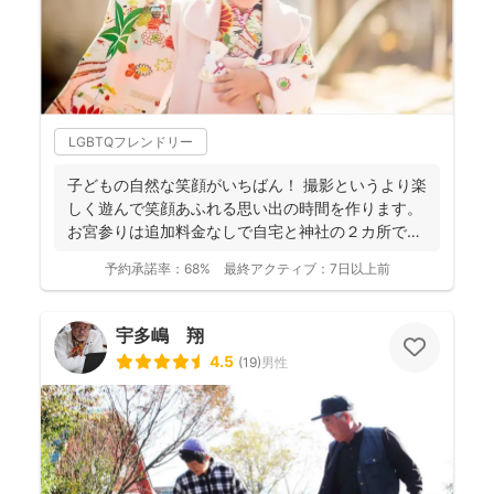
LGBTQフレンドリー
子どもの自然な笑顔がいちばん！ 撮影というより楽
しく遊んで笑顔あふれる思い出の時間を作ります。
お宮参りは追加料金なしで自宅と神社の２カ所で撮
影で...
予約承諾率：
68%
最終アクティブ：
7日以上前
宇多嶋 翔
4.5
(
19
)
男性