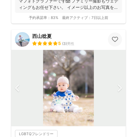
マフォトグラファーです📷 ファミリー撮影もウェデ
ィングもお任せ下さい。 イメージ以上のお写真をお
届...
予約承諾率：
83%
最終アクティブ：
7日以上前
西山稔夏
5
(
3
)
男性
LGBTQフレンドリー