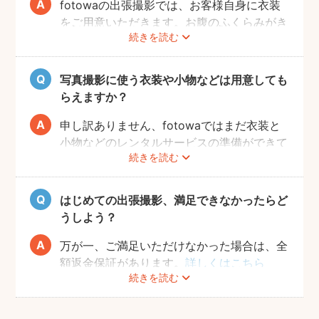
影を行えるよう、日々健やかに過ごしていた
fotowaの出張撮影では、お客様自身に衣装
だければと思います。
をご用意いただきます。お腹のふくらみがき
続きを読む
れいに見える薄手のお洋服や、チューブトッ
プにスカート等で、素肌を写すスタイルも人
気です。どうぞお好きな衣装で撮影を楽しん
写真撮影に使う衣装や小物などは用意しても
でくださいね。
らえますか？
申し訳ありません、fotowaではまだ衣装と
小物などのレンタルサービスの準備ができて
続きを読む
おりませんので、お客様ご自身にご用意をお
願いしております。
はじめての出張撮影、満足できなかったらど
うしよう？
万が一、ご満足いただけなかった場合は、全
額返金保証があります。
詳しくはこちら
続きを読む