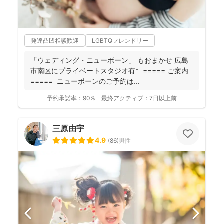
発達凸凹相談歓迎
LGBTQフレンドリー
「ウェディング・ニューボーン」 もおまかせ 広島
市南区にプライベートスタジオ有* ===== ご案内
===== ニューボーンのご予約は...
予約承諾率：
90%
最終アクティブ：
7日以上前
三原由宇
4.9
(
86
)
男性