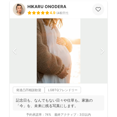
HIKARU ONODERA
4.9
(
48
)
男性
発達凸凹相談歓迎
LGBTQフレンドリー
記念日も、なんでもない日々や仕草も。家族の
「今」を、未来に残る写真にします。
予約承諾率：
74%
最終アクティブ：
3日以内