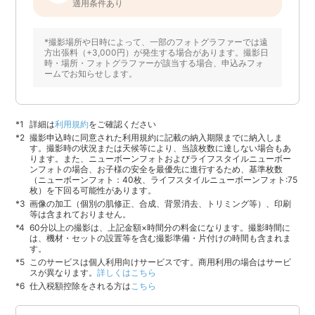
適用条件あり
*撮影場所や日時によって、一部のフォトグラファーでは遠
方出張料（+3,000円）が発生する場合があります。撮影日
時・場所・フォトグラファーが該当する場合、申込みフォ
ームでお知らせします。
詳細は
利用規約
をご確認ください
撮影申込時に同意された利用規約に記載の納入期限までに納入しま
す。撮影時の状況または天候等により、当該枚数に達しない場合もあ
ります。また、ニューボーンフォトおよびライフスタイルニューボー
ンフォトの場合、お子様の安全を最優先に進行するため、基準枚数
（ニューボーンフォト：40枚、ライフスタイルニューボーンフォト:75
枚）を下回る可能性があります。
画像の加工（個別の肌修正、合成、背景消去、トリミング等）、印刷
等は含まれておりません。
60分以上の撮影は、上記金額×時間分の料金になります。撮影時間に
は、機材・セットの設置等を含む撮影準備・片付けの時間も含まれま
す。
このサービスは個人利用向けサービスです。商用利用の場合はサービ
スが異なります。
詳しくはこちら
仕入税額控除をされる方は
こちら