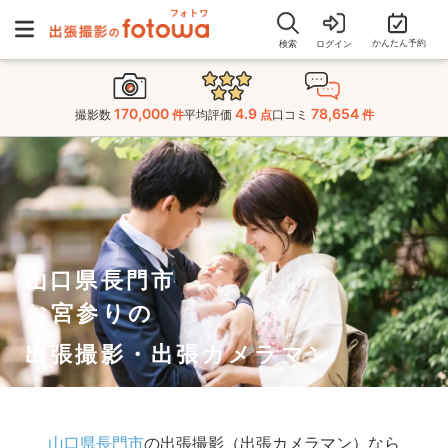
かんたん予約
検索
ログイン
170,000
4.9
78,654
撮影数
件
平均評価
点
口コミ
件
山口県長門市
お宮参りの
出張撮影・出張カメラマン
山口県長門市
の出張撮影（出張カメラマン）なら