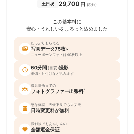
29,700
円
土日祝
(税込)
この基本料に
安心・うれしいをまるっと込めました
たっぷりもらえる
写真データ75枚~
ニューボーンフォトは40枚以上
60分間
撮影
(目安)
準備・片付けなど含みます
撮影場所までの
*
フォトグラファー出張料
急な体調・天候不良でも大丈夫
日時変更料が無料
撮影後でもあんしんの
全額返金保証