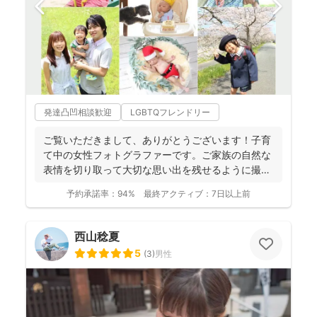
発達凸凹相談歓迎
LGBTQフレンドリー
ご覧いただきまして、ありがとうございます！子育
て中の女性フォトグラファーです。ご家族の自然な
表情を切り取って大切な思い出を残せるように撮影
します。楽しい撮...
予約承諾率：
94%
最終アクティブ：
7日以上前
西山稔夏
5
(
3
)
男性