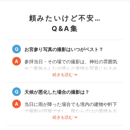
頼みたいけど不安…
Q&A集
お宮参り写真の撮影はいつがベスト？
参拝当日・その場での撮影は、神社の雰囲気
やご家族みんなの澄んだ表情を写真におさめ
続きを読む
ることできオススメですが、当日は慌ただし
くて撮影はちょっと…という場合でも、出発
前のご自宅や参拝後のお食事会など想い出に
天候が悪化した場合の撮影は？
残る記念写真を撮影できます。
当日に雨が降った場合でも境内の建物や軒下
で撮影が可能ですし、雨ならではの風情ある
続きを読む
写真にも仕上がります。
また、撮影の実施が難しいと判断される天候