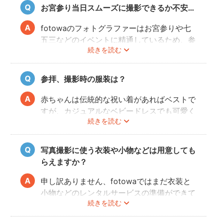
不良の場合、事前にフォトグラファーと決行
お宮参り当日スムーズに撮影できるか不安…
もしくは日時変更を相談してください。
日時変更方法は
こちら
をご参照ください。
fotowaのフォトグラファーはお宮参りや七
五三などのイベントに精通しているため、参
続きを読む
拝や家族団欒を乱すことなくスムーズに撮影
することができます。
参拝、撮影時の服装は？
赤ちゃんは伝統的な祝い着があればベストで
すが、カジュアルなベビードレスでも可愛く
続きを読む
写すことができます。またご両親も着物を着
ると雰囲気が出ますが、洋服でもおしゃれな
写真に仕上がります。
写真撮影に使う衣装や小物などは用意しても
らえますか？
申し訳ありません、fotowaではまだ衣装と
小物などのレンタルサービスの準備ができて
続きを読む
おりませんので、お客様ご自身にご用意をお
願いしております。