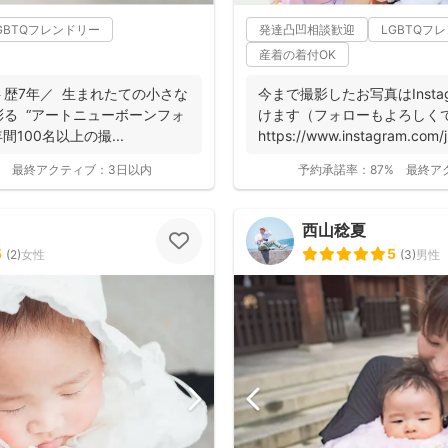
GBTQフレンドリー
発達凸凹相談歓迎
LGBTQフ
産着の着付OK
まれたての小さな
今まで撮影したお写真はInsta
ーンフォ
けます（フォローもよろしくで
間100名以上の撮...
https://www.instagram.com/ju
最終アクティブ：
3日以内
予約承諾率：
87%
最終ア
西山稔夏
5
5
(
2
)
女性
(
3
)
男性