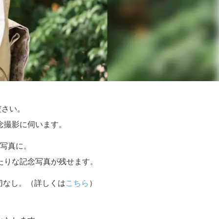
ださい。
念撮影に伺います。
写真に。
たりな記念写真が残せます。
切なし。（詳しくは
こちら
）