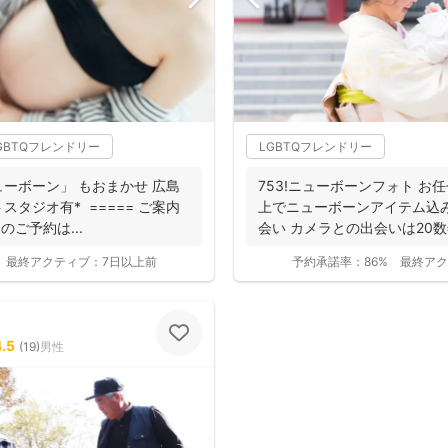
GBTQフレンドリー
LGBTQフレンドリー
ーボーン」 もおまかせ 広島
753!ニューボーンフォト お
タジオ有* ===== ご案内
上でニューボーンアイテム込み
のご予約は...
会い カメラとの出会いは20数年
最終アクティブ：
7日以上前
予約承諾率：
86%
最終アク
4.5
(
19
)
男性
撮影基本料