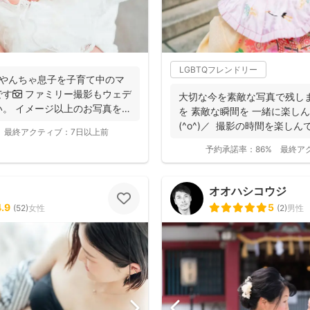
LGBTQフレンドリー
やんちゃ息子を子育て中のマ
す📷 ファミリー撮影もウェデ
大切な今を素敵な写真で残し
。 イメージ以上のお写真をお
を 素敵な瞬間を 一緒に楽し
(^o^)／ 撮影の時間を楽しん
最終アクティブ：
7日以上前
予約承諾率：
86%
最終ア
オオハシコウジ
4.9
5
(
52
)
女性
(
2
)
男性