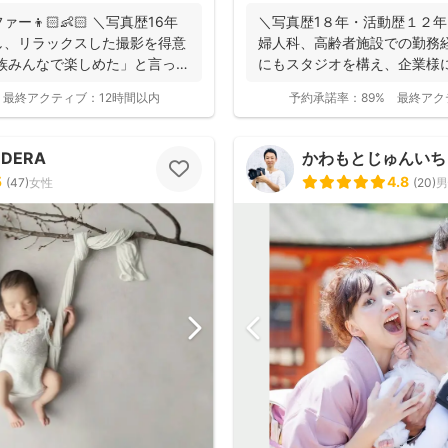
👦🏻👶🏻 ＼写真歴16年
＼写真歴1８年・活動歴１２年
し、リラックスした撮影を得意
婦人科、高齢者施設での勤務
族みんなで楽しめた」と言って
にもスタジオを構え、企業様
す。 ...
最終アクティブ：
12時間以内
予約承諾率：
89%
最終アク
ODERA
かわもとじゅんいち【J
5
4.8
(
47
)
女性
(
20
)
男