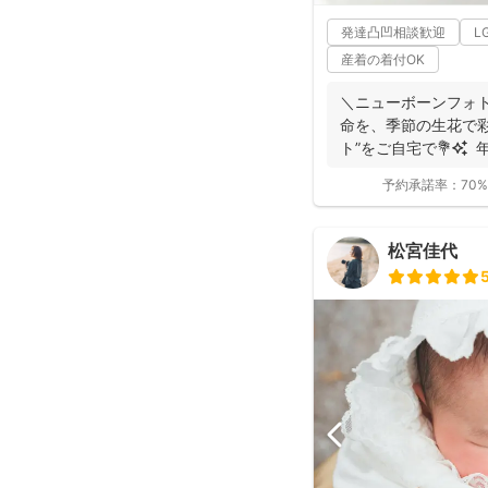
発達凸凹相談歓迎
L
産着の着付OK
＼ニューボーンフォト歴7年／ 生
命を、季節の生花で彩る “アートニューボ
ト”をご自宅で💐✨ 年
予約承諾率：
70%
松宮佳代