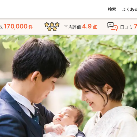
検索
よくあ
170,000
4.9
数
件
平均評価
点
口コミ