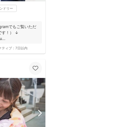
レンドリー
gramでもご覧いただ
す！） ↓
...
クティブ：
7日以内