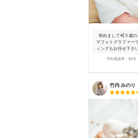
初めまして✨５歳の
マフォトグラファーで
ィングもお任せ下さい
届...
予約承諾率：
83%
竹内 みのり