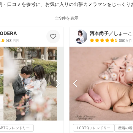
例・口コミを参考に、お気に入りの出張カメラマンをじっくり
全9件を表示
NODERA
河本尚子／しょーこ
4.9
5
(
48
)
男性
(
85
)
女性
GBTQフレンドリー
LGBTQフレンドリー
産着の着