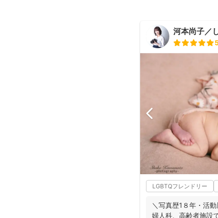
河本尚子／
LGBTQフレンドリー
＼写真歴1８年・活動
婦人科、高齢者施設で