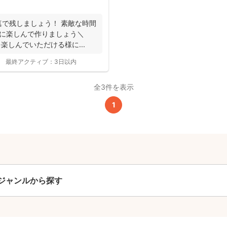
で残しましょう！ 素敵な時間
緒に楽しんで作りましょう＼
を楽しんでいただける様に...
撮影基本料
最終アクティブ：
3日以内
全ジャンル共通
全3件を表示
24,200
平日
1
円
(税込)
29,700
円
土日祝
(税込)
この基本料に
心・うれしいをまるっと込めました
ジャンルから探す
たっぷりもらえる
写真データ75枚~
ニューボーンフォトは40枚以上