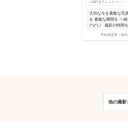
LGBTQフレンドリー
大切な今を素敵な写真
を 素敵な瞬間を 一
(^o^)／ 撮影の時間
予約承諾率：
86%
安
他の撮影