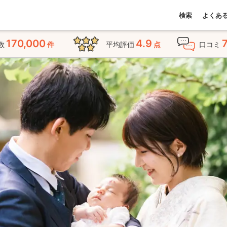
検索
よくあ
170,000
4.9
数
件
平均評価
点
口コミ