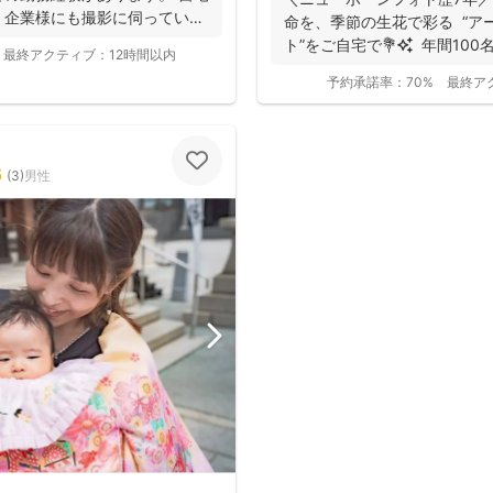
、企業様にも撮影に伺っていま
命を、季節の生花で彩る “アートニューボーンフォ
ト”をご自宅で💐✨ 年間100名
最終アクティブ：
12時間以内
予約承諾率：
70%
最終ア
5
(
3
)
男性