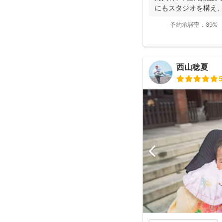
にもスタジオを構え
す。 ...
予約承諾率：
89%
西山稔夏