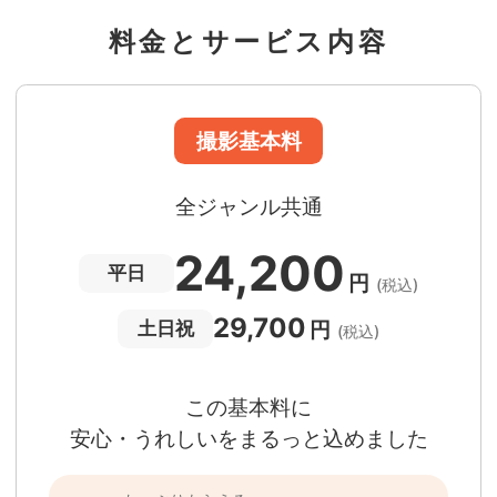
60分間
撮影
(目安)
準備・片付けなど含みます
料金とサービス内容
撮影場所までの
*
フォトグラファー出張料
急な体調・天候不良でも大丈夫
日時変更料が無料
撮影後でもあんしんの
全額返金保証
適用条件あり
撮影場所や日時によって、一部のフォトグラファ
は遠方出張料（+3,000円）が発生する場合が
ります。撮影日時・場所・フォトグラファーが
当する場合、申込みフォームでお知らせしま
。