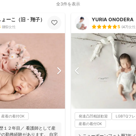
全3件を表示
しょーこ（旧・翔子）
YURIA ONODERA
5
5
(
85
)
女性
(
47
)
女性
産着の着付OK
発達凸凹相談歓迎
LGBTQフ
産着の着付OK
歴１２年目／ 看護師として産
の勤務経験があります。 自宅
＼ニューボーンフォト歴7年／ 生まれたての小さ