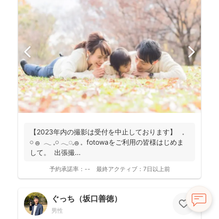
【2023年内の撮影は受付を中止しております】 𓈒
𓏸 𓐍 𓂃 𓈒𓏸 𓂃◌𓈒𓐍 𓈒 fotowaをご利用の皆様はじめま
して。 出張撮...
予約承諾率：
--
最終アクティブ：
7日以上前
ぐっち（坂口善徳）
男性