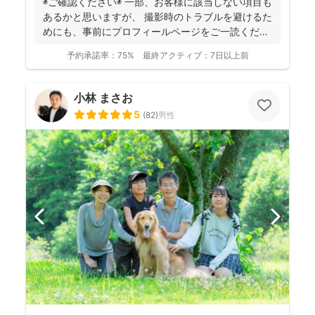
◉ご確認ください◉ 一部、お客様に該当しない項目も
あるかと思いますが、 撮影時のトラブルを避けるた
めにも、事前にプロフィールページをご一読くださ
います...
予約承諾率：
75%
最終アクティブ：
7日以上前
小林 まさお
5
(
82
)
男性