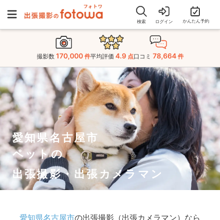
かんたん予約
検索
ログイン
170,000
4.9
78,664
撮影数
件
平均評価
点
口コミ
件
愛知県名古屋市
ペットの
出張撮影・出張カメラマン
愛知県名古屋市
の出張撮影（出張カメラマン）なら