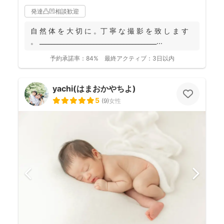
発達凸凹相談歓迎
自 然 体 を 大 切 に 。丁 寧 な 撮 影 を 致 し ま す
。 _______________________________________...
予約承諾率：
84%
最終アクティブ：
3日以内
yachi(はまおかやちよ)
5
(
9
)
女性