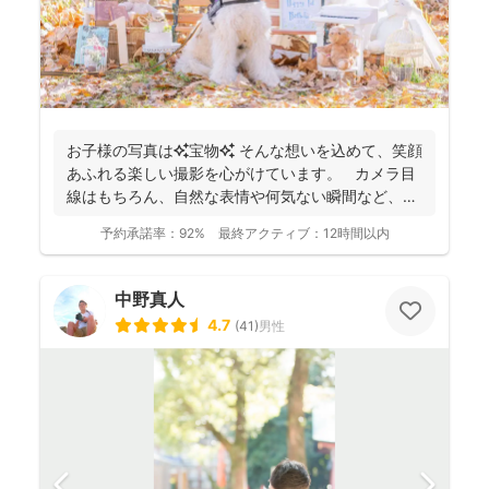
お子様の写真は✨宝物✨ そんな想いを込めて、笑顔
あふれる楽しい撮影を心がけています。 カメラ目
線はもちろん、自然な表情や何気ない瞬間など、ご
希望に合...
予約承諾率：
92%
最終アクティブ：
12時間以内
中野真人
4.7
(
41
)
男性