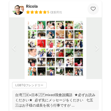
Ricola
5
(
33
)
男性
LGBTQフレンドリー
台湾🇹🇼×日本🇯🇵mixed我會說國語 ★必ずお読み
ください★ 必ず先にメッセージをください 七五
三はお子様の成長を祝う行事ですが ...