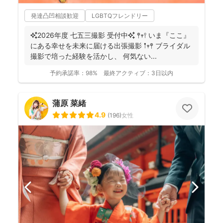
発達凸凹相談歓迎
LGBTQフレンドリー
✨2026年度 七五三撮影 受付中✨ 𖤣𖥧𖥣 いま『ここ』
にある幸せを未来に届ける出張撮影 𖡡𖥧𖤣 ブライダル
撮影で培った経験を活かし、 何気ない...
予約承諾率：
98%
最終アクティブ：
3日以内
蒲原 菜緒
4.9
(
196
)
女性