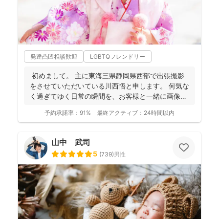
発達凸凹相談歓迎
LGBTQフレンドリー
初めまして。 主に東海三県静岡県西部で出張撮影
をさせていただいている川西悟と申します。 何気な
く過ぎてゆく日常の瞬間を、お客様と一緒に画像と
して残...
予約承諾率：
91%
最終アクティブ：
24時間以内
山中 武司
5
(
739
)
男性