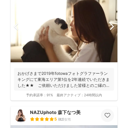
おかげさまで2019年fotowaフォトグラファーラン
キングにて東海エリア第1位を2年連続でいただきま
した★★ ご依頼いただけました皆様とのご縁のお
かげで...
予約承諾率：
91%
最終アクティブ：
24時間以内
NAZUphoto 森下なつ美
5
(
82
)
女性