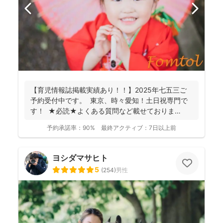
【育児情報誌掲載実績あり！！】2025年七五三ご
予約受付中です。 東京、時々愛知！土日祝専門で
す！ ★必読★よくある質問など載せておりま
す。 ...
予約承諾率：
90%
最終アクティブ：
7日以上前
ヨシダマサヒト
5
(
254
)
男性