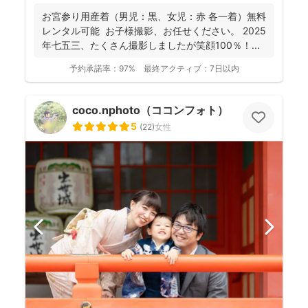
お宮参り用産着（男児：黒、女児：赤 各一着）無料
レンタル可能 お子様撮影、お任せください。 2025
年七五三、たくさん撮影しましたが笑顔100％！...
予約承諾率：
97%
最終アクティブ：
7日以内
coco.nphoto（ココンフォト）
5
(
22
)
女性