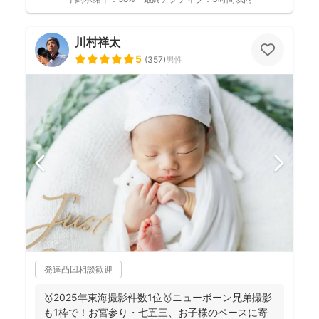
川村祥太
5
(
357
)
男性
発達凸凹相談歓迎
🥇2025年東海撮影件数1位🥇ニューボーン兄弟撮影
も1枠で！お宮参り・七五三、お子様のペースに寄