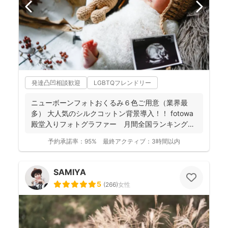
発達凸凹相談歓迎
LGBTQフレンドリー
ニューボーンフォトおくるみ６色ご用意（業界最
多） 大人気のシルクコットン背景導入！！ fotowa
殿堂入りフォトグラファー 月間全国ランキング１
位獲得...
予約承諾率：
95%
最終アクティブ：
3時間以内
SAMIYA
5
(
266
)
女性