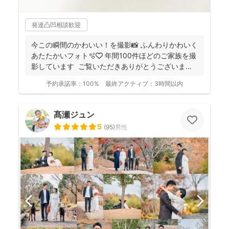
発達凸凹相談歓迎
今この瞬間のかわいい！を撮影📸 ふんわりかわいく
あたたかいフォト🫧🤍 年間100件ほどのご家族を撮
影しています ご覧いただきありがとうございま
す...
予約承諾率：
100%
最終アクティブ：
3時間以内
髙瀬ジュン
5
(
95
)
男性