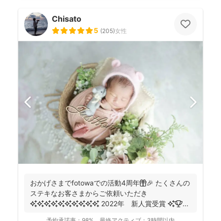
Chisato
5
(
205
)
女性
おかげさまでfotowaでの活動4周年🎁🎉 たくさんの
ステキなお客さまからご依頼いただき
✨✨✨✨✨✨✨✨✨✨ 2022年 新人賞受賞 ✨🏆 ...
予約承諾率：
98%
最終アクティブ：
3時間以内