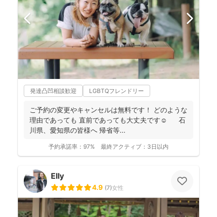
発達凸凹相談歓迎
LGBTQフレンドリー
ご予約の変更やキャンセルは無料です！ どのような
理由であっても 直前であっても大丈夫です☺️ 石
川県、愛知県の皆様へ 帰省等...
予約承諾率：
97%
最終アクティブ：
3日以内
Elly
4.9
(
7
)
女性