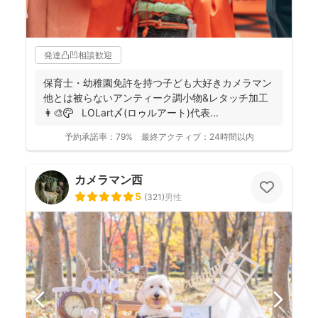
発達凸凹相談歓迎
保育士・幼稚園免許を持つ子ども大好きカメラマン
他とは被らないアンティーク調小物&レタッチ加工
👩‍🎨🎨 LOLart〆(ロゥルアート)代表...
予約承諾率：
79%
最終アクティブ：
24時間以内
カメラマン西
5
(
321
)
男性