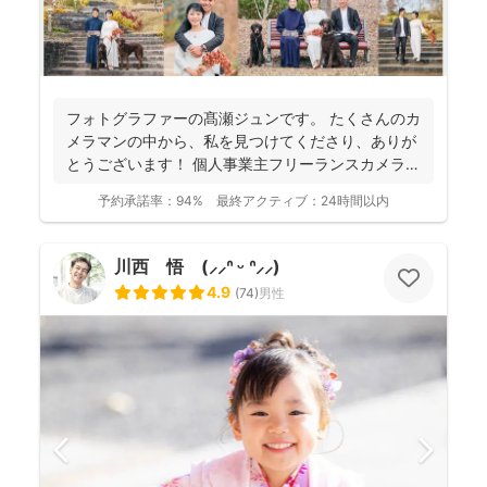
フォトグラファーの髙瀬ジュンです。 たくさんのカ
メラマンの中から、私を見つけてくださり、ありが
とうございます！ 個人事業主フリーランスカメラマ
ンとして...
予約承諾率：
94%
最終アクティブ：
24時間以内
川西 悟 (⸝⸝ᐢ ᵕ ᐢ⸝⸝)
4.9
(
74
)
男性