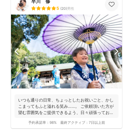
早川 修
5
(
20
)
男性
いつも通りの日常、ちょっとしたお祝いごと、かし
こまってもふと溢れる笑み……。 ご依頼頂いた方が
望む雰囲気をご提供できるよう、日々頑張っており
ます。 ...
予約承諾率：
98%
最終アクティブ：
7日以上前