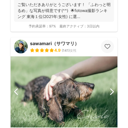
ご覧いただきありがとうございます！ 「ふわっと明
るめ」な写真が得意です(^^) 🌟fotowa撮影ランキ
ング 東海１位(2021年:女性) に選...
予約承諾率：
97%
最終アクティブ：
3日以内
sawamari（サワマリ）
4.9
(
141
)
女性