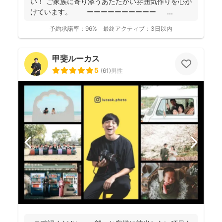
い！ ご家族に寄り添うあたたかい雰囲気作りを心が
けています。 ーーーーーーーーーー ...
予約承諾率：
96%
最終アクティブ：
3日以内
甲斐ルーカス
5
(
61
)
男性