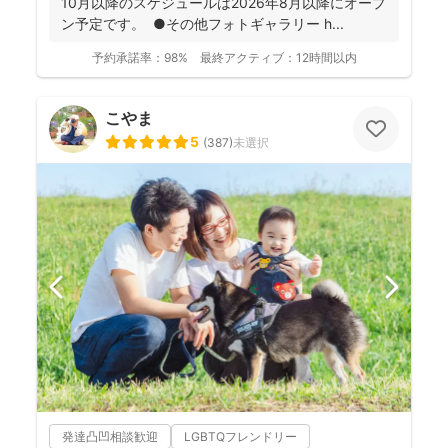
10月以降のスケジュールは2026年8月以降にオープ
ン予定です。 ●その他フォトギャラリー h...
予約承諾率：
98%
最終アクティブ：
12時間以内
こやま
5
(
387
)
未選択
発達凸凹相談歓迎
LGBTQフレンドリー