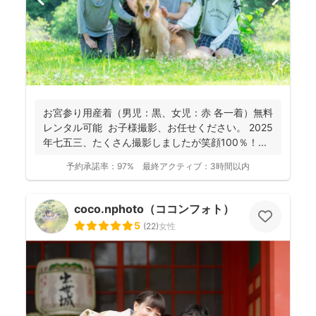
お宮参り用産着（男児：黒、女児：赤 各一着）無料
レンタル可能 お子様撮影、お任せください。 2025
年七五三、たくさん撮影しましたが笑顔100％！...
予約承諾率：
97%
最終アクティブ：
3時間以内
coco.nphoto（ココンフォト）
5
(
22
)
女性