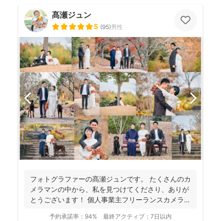
髙瀬ジュン
5
(
95
)
男性
フォトグラファーの髙瀬ジュンです。 たくさんのカ
メラマンの中から、私を見つけてくださり、ありが
とうございます！ 個人事業主フリーランスカメラマ
ンとして...
予約承諾率：
94%
最終アクティブ：
7日以内