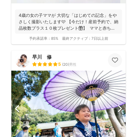
4歳の女の子ママが 大切な「はじめての記念」をや
さしく撮影いたします🩷 【今だけ！産前予約で、納
品枚数プラス１０枚プレゼント🎁】 ママと赤ちゃ
ん...
予約承諾率：
85%
最終アクティブ：
7日以上前
早川 修
5
(
20
)
男性