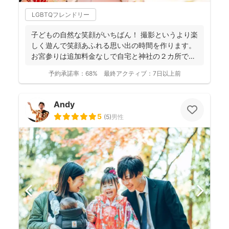
LGBTQフレンドリー
子どもの自然な笑顔がいちばん！ 撮影というより楽
しく遊んで笑顔あふれる思い出の時間を作ります。
お宮参りは追加料金なしで自宅と神社の２カ所で撮
影で...
予約承諾率：
68%
最終アクティブ：
7日以上前
Andy
5
(
5
)
男性