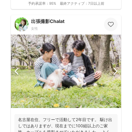
予約承諾率：
95%
最終アクティブ：
7日以上前
出張撮影Chalat
女性
名古屋在住、フリーで活動して2年目です。 駆け出
しではありますが、現在までに100組以上のご家
族、カップルを撮影させていただきました。 よく