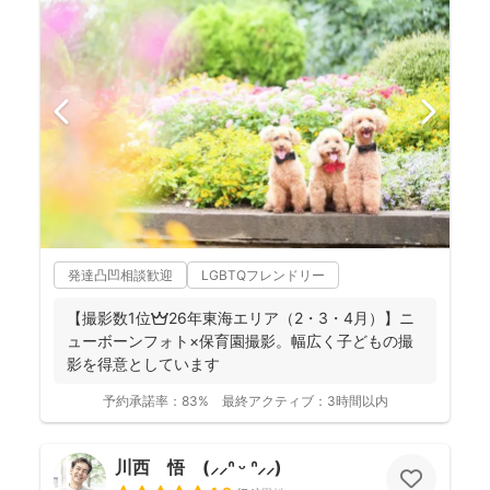
発達凸凹相談歓迎
LGBTQフレンドリー
【撮影数1位👑26年東海エリア（2・3・4月）】ニ
ューボーンフォト×保育園撮影。幅広く子どもの撮
影を得意としています
予約承諾率：
83%
最終アクティブ：
3時間以内
川西 悟 (⸝⸝ᐢ ᵕ ᐢ⸝⸝)