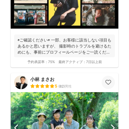
◉ご確認ください◉ 一部、お客様に該当しない項目も
あるかと思いますが、 撮影時のトラブルを避けるた
めにも、事前にプロフィールページをご一読くださ
います...
予約承諾率：
75%
最終アクティブ：
7日以上前
小林 まさお
5
(
82
)
男性