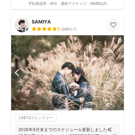
予約承諾率：
95%
最終アクティブ：
3時間以内
SAMIYA
5
(
266
)
女性
LGBTQフレンドリー
2026年9月末までのスケジュール更新しました✨