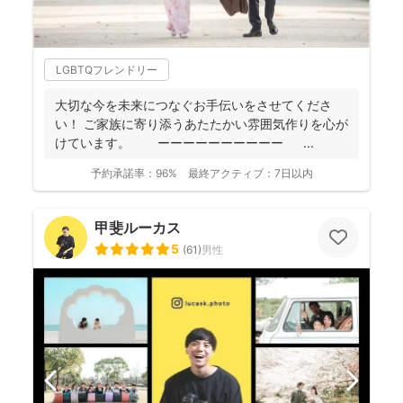
LGBTQフレンドリー
大切な今を未来につなぐお手伝いをさせてくださ
い！ ご家族に寄り添うあたたかい雰囲気作りを心が
けています。 ーーーーーーーーーー ...
予約承諾率：
96%
最終アクティブ：
7日以内
甲斐ルーカス
5
(
61
)
男性