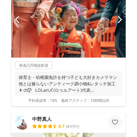
発達凸凹相談歓迎
保育士・幼稚園免許を持つ子ども大好きカメラマン
他とは被らないアンティーク調小物&レタッチ加工
👩‍🎨🎨 LOLart〆(ロゥルアート)代表...
予約承諾率：
79%
最終アクティブ：
12時間以内
中野真人
4.7
(
41
)
男性