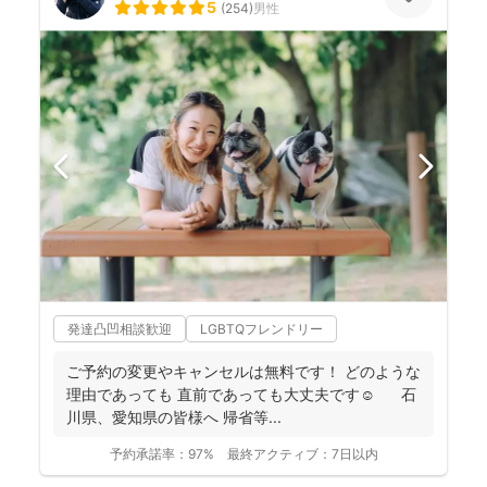
5
(
254
)
男性
発達凸凹相談歓迎
LGBTQフレンドリー
ご予約の変更やキャンセルは無料です！ どのような
理由であっても 直前であっても大丈夫です☺️ 石
川県、愛知県の皆様へ 帰省等...
予約承諾率：
97%
最終アクティブ：
7日以内