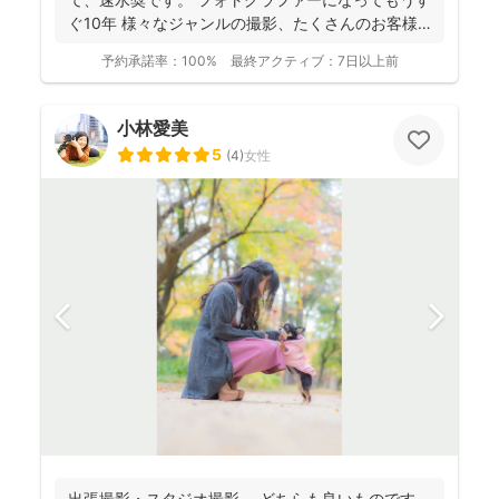
ぐ10年 様々なジャンルの撮影、たくさんのお客様
を...
予約承諾率：
100%
最終アクティブ：
7日以上前
小林愛美
5
(
4
)
女性
出張撮影・スタジオ撮影。 どちらも良いものです。