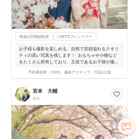
発達凸凹相談歓迎
LGBTQフレンドリー
お子様も撮影を楽しめる、自然で笑顔溢れるクオリ
ティの高い写真を残します！ おもちゃや小物など
をたくさん所有しており、主役であるお子様が撮影
を楽しんで...
予約承諾率：
100%
最終アクティブ：
7日以上前
宮本 大輔
男性