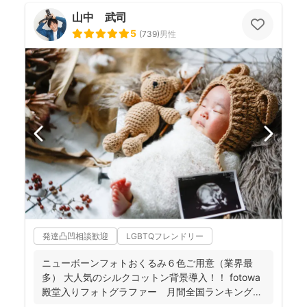
山中 武司
5
(
739
)
男性
発達凸凹相談歓迎
LGBTQフレンドリー
ニューボーンフォトおくるみ６色ご用意（業界最
多） 大人気のシルクコットン背景導入！！ fotowa
殿堂入りフォトグラファー 月間全国ランキング１
位獲得...