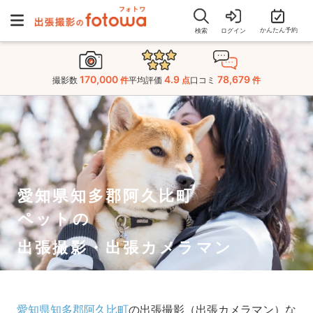
かんたん予約
検索
ログイン
170,000
4.9
78,679
撮影数
件
平均評価
点
口コミ
件
愛知県知多郡阿久比町
ペットの
出張撮影・出張カメラマン
愛知県知多郡阿久比町
の出張撮影（出張カメラマン）な