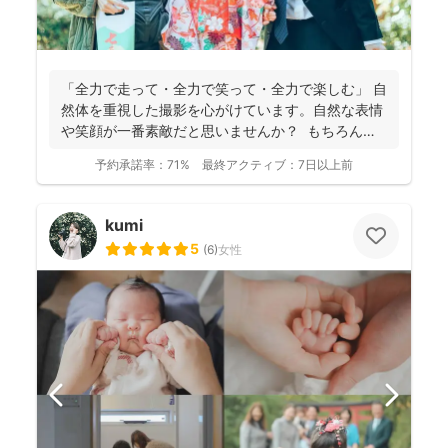
「全力で走って・全力で笑って・全力で楽しむ」 自
然体を重視した撮影を心がけています。自然な表情
や笑顔が一番素敵だと思いませんか？ もちろん、
きちん...
予約承諾率：
71%
最終アクティブ：
7日以上前
kumi
5
(
6
)
女性