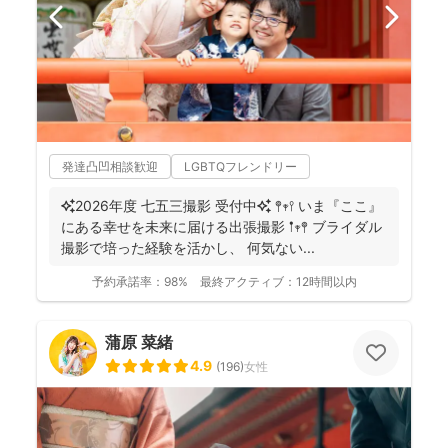
発達凸凹相談歓迎
LGBTQフレンドリー
✨2026年度 七五三撮影 受付中✨ 𖤣𖥧𖥣 いま『ここ』
にある幸せを未来に届ける出張撮影 𖡡𖥧𖤣 ブライダル
撮影で培った経験を活かし、 何気ない...
予約承諾率：
98%
最終アクティブ：
12時間以内
蒲原 菜緒
4.9
(
196
)
女性