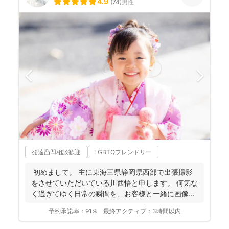
4.9
(
74
)
男性
発達凸凹相談歓迎
LGBTQフレンドリー
初めまして。 主に東海三県静岡県西部で出張撮影
をさせていただいている川西悟と申します。 何気な
く過ぎてゆく日常の瞬間を、お客様と一緒に画像と
して残...
予約承諾率：
91%
最終アクティブ：
3時間以内