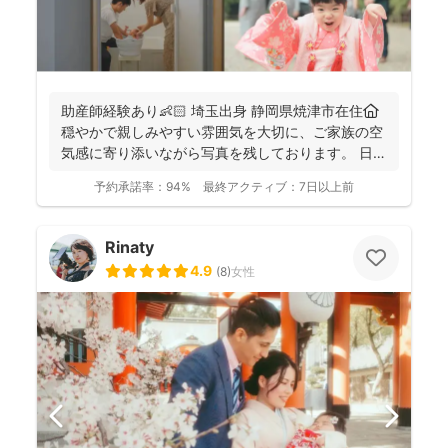
助産師経験あり👶🏻 埼玉出身 静岡県焼津市在住🏠
穏やかで親しみやすい雰囲気を大切に、ご家族の空
気感に寄り添いながら写真を残しております。 日
常...
予約承諾率：
94%
最終アクティブ：
7日以上前
Rinaty
4.9
(
8
)
女性