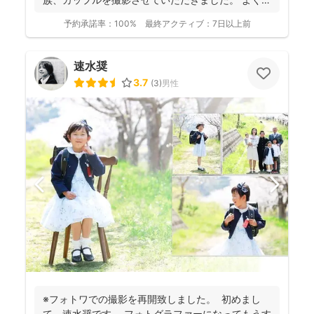
「写真があ...
予約承諾率：
100%
最終アクティブ：
7日以上前
速水奨
3.7
(
3
)
男性
※フォトワでの撮影を再開致しました。 初めまし
て、速水奨です。 フォトグラファーになってもうす