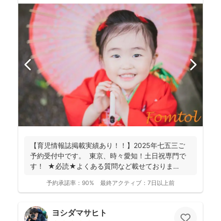
【育児情報誌掲載実績あり！！】2025年七五三ご
予約受付中です。 東京、時々愛知！土日祝専門で
す！ ★必読★よくある質問など載せておりま
す。 ...
予約承諾率：
90%
最終アクティブ：
7日以上前
ヨシダマサヒト