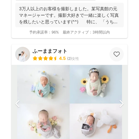
3万人以上のお客様を撮影しました。某写真館の元
マネージャーです。撮影大好きで一緒に楽しく写真
を残したいと思っています(^^) 特に、 「うち
の...
予約承諾率：
96%
最終アクティブ：
3時間以内
ふーままフォト
4.5
(
2
)
女性