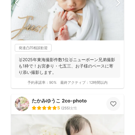
発達凸凹相談歓迎
🥇2025年東海撮影件数1位🥇ニューボーン兄弟撮影
も1枠で！お宮参り・七五三、お子様のペースに寄
り添い撮影します。
予約承諾率：
90%
最終アクティブ：
12時間以内
たかみゆうこ 2co-photo
5
(
255
)
女性