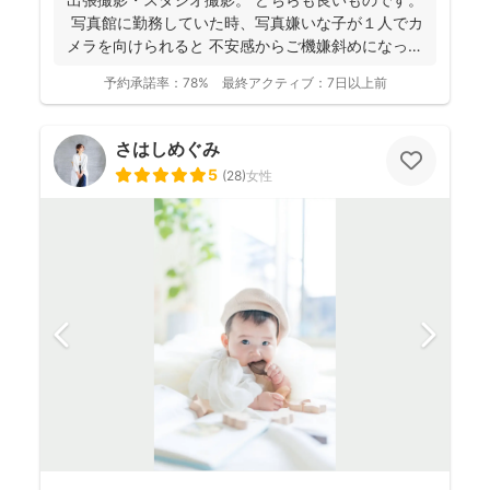
写真館に勤務していた時、写真嫌いな子が１人でカ
メラを向けられると 不安感からご機嫌斜めになっ
て...
予約承諾率：
78%
最終アクティブ：
7日以上前
さはしめぐみ
5
(
28
)
女性