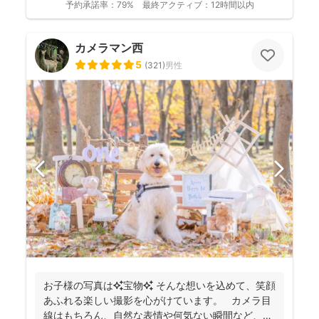
予約承諾率：
79%
最終アクティブ：
12時間以内
カメラマン西
5
(
321
)
男性
お子様の写真は✨宝物✨ そんな想いを込めて、笑顔
あふれる楽しい撮影を心がけています。 カメラ目
線はもちろん、自然な表情や何気ない瞬間など、ご