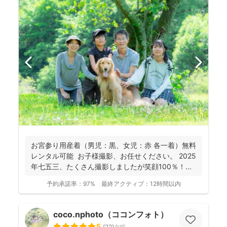
お宮参り用産着（男児：黒、女児：赤 各一着）無料
レンタル可能 お子様撮影、お任せください。 2025
年七五三、たくさん撮影しましたが笑顔100％！...
予約承諾率：
97%
最終アクティブ：
12時間以内
coco.nphoto（ココンフォト）
5
(
22
)
女性