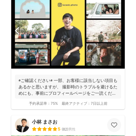
◉ご確認ください◉ 一部、お客様に該当しない項目も
あるかと思いますが、 撮影時のトラブルを避けるた
めにも、事前にプロフィールページをご一読くださ
います...
予約承諾率：
75%
最終アクティブ：
7日以上前
小林 まさお
5
(
82
)
男性