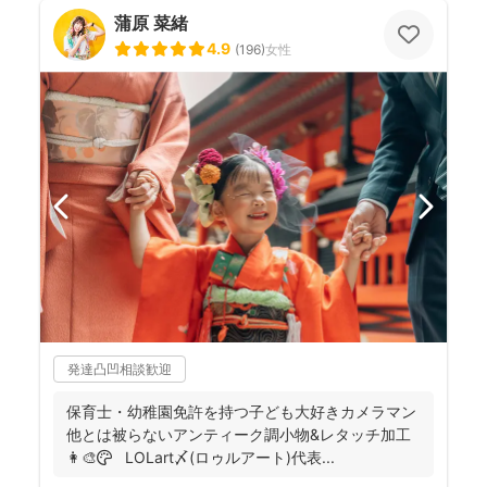
蒲原 菜緒
4.9
(
196
)
女性
発達凸凹相談歓迎
保育士・幼稚園免許を持つ子ども大好きカメラマン
他とは被らないアンティーク調小物&レタッチ加工
👩‍🎨🎨 LOLart〆(ロゥルアート)代表...