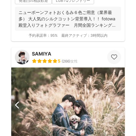
発達凸凹相談歓迎
LGBTQフレンドリー
ニューボーンフォトおくるみ６色ご用意（業界最
多） 大人気のシルクコットン背景導入！！ fotowa
殿堂入りフォトグラファー 月間全国ランキング１
位獲得...
予約承諾率：
95%
最終アクティブ：
3時間以内
SAMIYA
5
(
266
)
女性