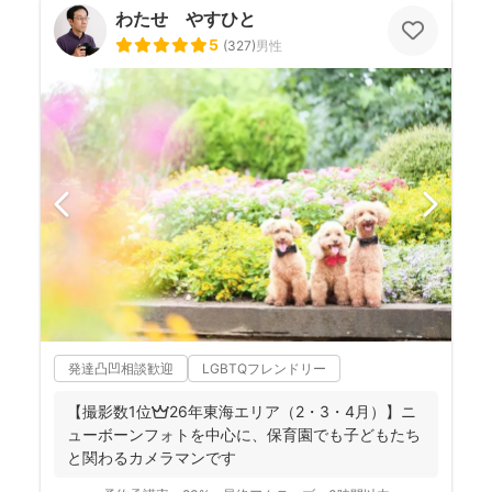
わたせ やすひと
5
(
327
)
男性
発達凸凹相談歓迎
LGBTQフレンドリー
【撮影数1位👑26年東海エリア（2・3・4月）】ニ
ューボーンフォトを中心に、保育園でも子どもたち
と関わるカメラマンです