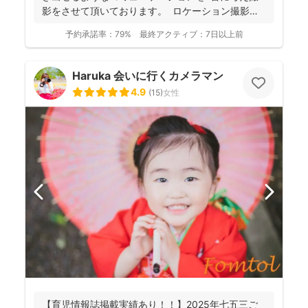
影をさせて頂いております。 ロケーション撮影も
得意と...
予約承諾率：
79%
最終アクティブ：
7日以上前
Haruka 会いに行くカメラマン
4.9
(
15
)
女性
【育児情報誌掲載実績あり！！】2025年七五三ご