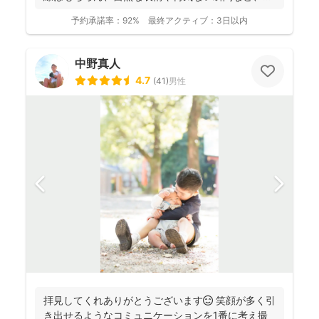
希望に合...
予約承諾率：
92%
最終アクティブ：
3日以内
中野真人
4.7
(
41
)
男性
拝見してくれありがとうございます😊 笑顔が多く引
き出せるようなコミュニケーションを1番に考え撮