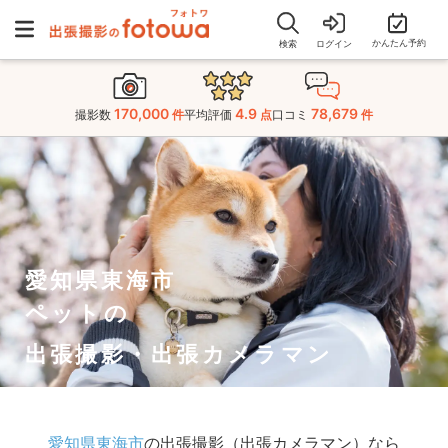
かんたん予約
検索
ログイン
170,000
4.9
78,679
撮影数
件
平均評価
点
口コミ
件
愛知県東海市
ペットの
出張撮影・出張カメラマン
愛知県東海市
の出張撮影（出張カメラマン）なら