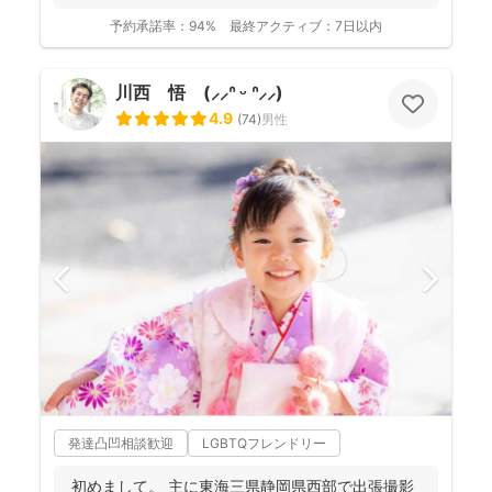
ンとして...
予約承諾率：
94%
最終アクティブ：
7日以内
川西 悟 (⸝⸝ᐢ ᵕ ᐢ⸝⸝)
4.9
(
74
)
男性
発達凸凹相談歓迎
LGBTQフレンドリー
初めまして。 主に東海三県静岡県西部で出張撮影