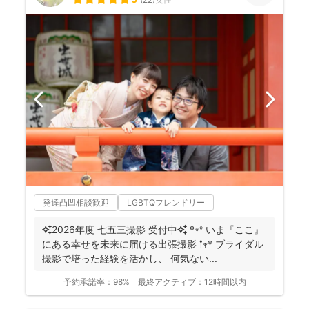
発達凸凹相談歓迎
LGBTQフレンドリー
✨2026年度 七五三撮影 受付中✨ 𖤣𖥧𖥣 いま『ここ』
にある幸せを未来に届ける出張撮影 𖡡𖥧𖤣 ブライダル
撮影で培った経験を活かし、 何気ない...
予約承諾率：
98%
最終アクティブ：
12時間以内