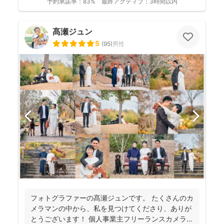
予約承諾率：
83%
最終アクティブ：
3時間以内
髙瀬ジュン
5
(
95
)
男性
フォトグラファーの髙瀬ジュンです。 たくさんのカ
メラマンの中から、私を見つけてくださり、ありが
とうございます！ 個人事業主フリーランスカメラマ