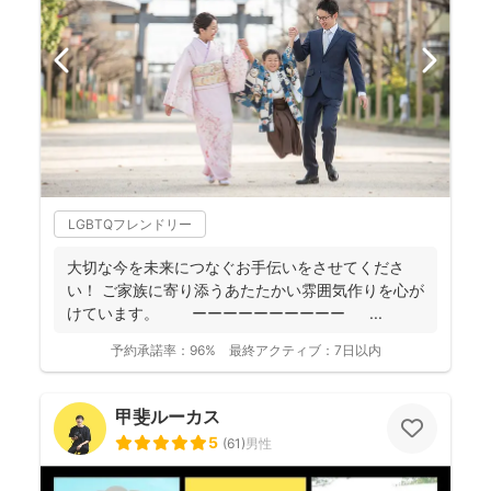
LGBTQフレンドリー
大切な今を未来につなぐお手伝いをさせてくださ
い！ ご家族に寄り添うあたたかい雰囲気作りを心が
けています。 ーーーーーーーーーー ...
予約承諾率：
96%
最終アクティブ：
7日以内
甲斐ルーカス
5
(
61
)
男性