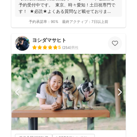
予約受付中です。 東京、時々愛知！土日祝専門で
す！ ★必読★よくある質問など載せておりま
す。 ...
予約承諾率：
90%
最終アクティブ：
7日以上前
ヨシダマサヒト
5
(
254
)
男性