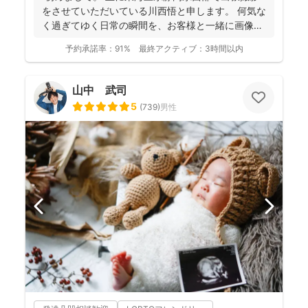
をさせていただいている川西悟と申します。 何気な
く過ぎてゆく日常の瞬間を、お客様と一緒に画像と
して残...
予約承諾率：
91%
最終アクティブ：
3時間以内
山中 武司
5
(
739
)
男性