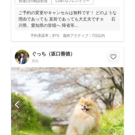
発達凸凹相談歓迎
LGBTQフレンドリー
ご予約の変更やキャンセルは無料です！ どのような
理由であっても 直前であっても大丈夫です☺️ 石
川県、愛知県の皆様へ 帰省等...
予約承諾率：
97%
最終アクティブ：
7日以内
ぐっち（坂口善徳）
男性