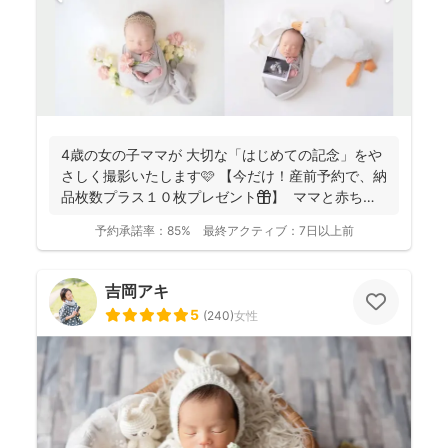
4歳の女の子ママが 大切な「はじめての記念」をや
さしく撮影いたします🩷 【今だけ！産前予約で、納
品枚数プラス１０枚プレゼント🎁】 ママと赤ちゃ
ん...
予約承諾率：
85%
最終アクティブ：
7日以上前
吉岡アキ
5
(
240
)
女性