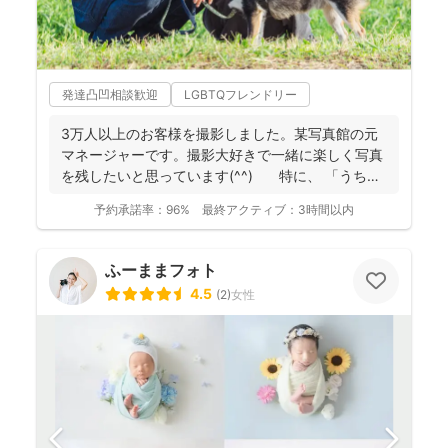
発達凸凹相談歓迎
LGBTQフレンドリー
3万人以上のお客様を撮影しました。某写真館の元
マネージャーです。撮影大好きで一緒に楽しく写真
を残したいと思っています(^^) 特に、 「うち
の...
予約承諾率：
96%
最終アクティブ：
3時間以内
ふーままフォト
4.5
(
2
)
女性