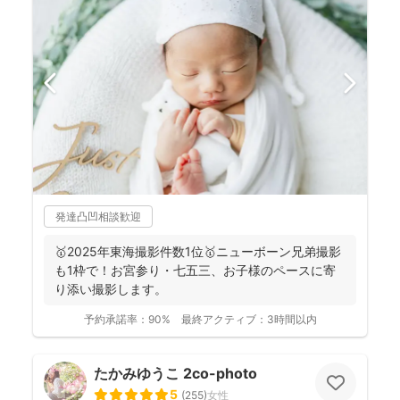
発達凸凹相談歓迎
🥇2025年東海撮影件数1位🥇ニューボーン兄弟撮影
も1枠で！お宮参り・七五三、お子様のペースに寄
り添い撮影します。
予約承諾率：
90%
最終アクティブ：
3時間以内
たかみゆうこ 2co-photo
5
(
255
)
女性