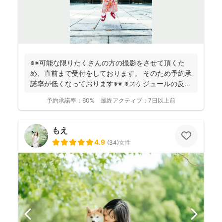
※※可能な限りたくさんの方の撮影をさせて頂くた
め、直前まで受付をしております。 そのため予約承
諾率が低くなっております※※ ※スケジュールの反映
が遅れ...
予約承諾率：
60%
最終アクティブ：
7日以上前
もえ
4.9
(
34
)
女性