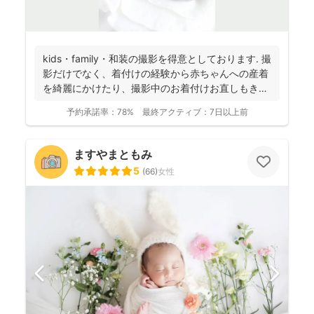
kids・family・和装の撮影を得意としております. 撮
影だけでなく、着付けの経験から赤ちゃんへの産着
を綺麗にかけたり、撮影中のお着付けお直しもき
め...
予約承諾率：
78%
最終アクティブ：
7日以上前
ますやまともみ
5
(
66
)
女性