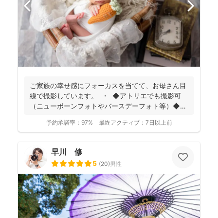
ご家族の幸せ感にフォーカスを当てて、お母さん目
線で撮影しています。 ・ ◆アトリエでも撮影可
（ニューボーンフォトやバースデーフォト等）◆
名...
予約承諾率：
97%
最終アクティブ：
7日以上前
早川 修
5
(
20
)
男性