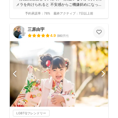
メラを向けられると 不安感からご機嫌斜めになっ
て...
予約承諾率：
78%
最終アクティブ：
7日以上前
三原由宇
4.9
(
86
)
男性
LGBTQフレンドリー