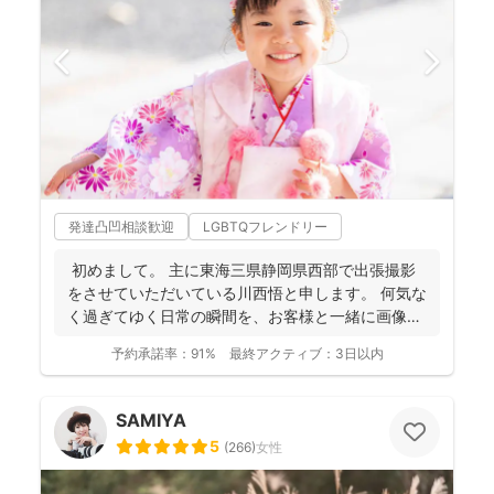
発達凸凹相談歓迎
LGBTQフレンドリー
初めまして。 主に東海三県静岡県西部で出張撮影
をさせていただいている川西悟と申します。 何気な
く過ぎてゆく日常の瞬間を、お客様と一緒に画像と
して残...
予約承諾率：
91%
最終アクティブ：
3日以内
SAMIYA
5
(
266
)
女性