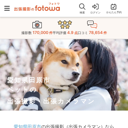
かんたん予約
検索
ログイン
170,000
4.9
78,654
撮影数
件
平均評価
点
口コミ
件
愛知県田原市
ペットの
出張撮影・出張カメラマン
愛知県田原市
の出張撮影（出張カメラマン）なら