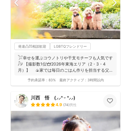
発達凸凹相談歓迎
LGBTQフレンドリー
𓅯幸せを運ぶコウノトリや干支モチーフも人気です
𓃗 【撮影数1位👑2026年東海エリア（2・3・4
月）】 🍙家では毎日のごはん作りを担当する父で
あり、...
予約承諾率：
83%
最終アクティブ：
3時間以内
川西 悟 (⸝⸝ᐢ ᵕ ᐢ⸝⸝)
4.9
(
74
)
男性