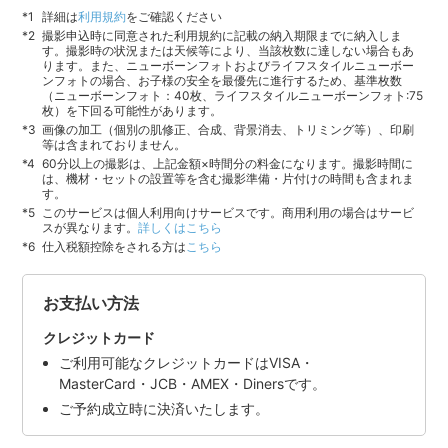
詳細は
利用規約
をご確認ください
撮影申込時に同意された利用規約に記載の納入期限までに納入しま
す。撮影時の状況または天候等により、当該枚数に達しない場合もあ
ります。また、ニューボーンフォトおよびライフスタイルニューボー
ンフォトの場合、お子様の安全を最優先に進行するため、基準枚数
（ニューボーンフォト：40枚、ライフスタイルニューボーンフォト:75
枚）を下回る可能性があります。
画像の加工（個別の肌修正、合成、背景消去、トリミング等）、印刷
等は含まれておりません。
60分以上の撮影は、上記金額×時間分の料金になります。撮影時間に
は、機材・セットの設置等を含む撮影準備・片付けの時間も含まれま
す。
このサービスは個人利用向けサービスです。商用利用の場合はサービ
スが異なります。
詳しくはこちら
仕入税額控除をされる方は
こちら
お支払い方法
クレジットカード
ご利用可能なクレジットカードはVISA・
MasterCard・JCB・AMEX・Dinersです。
ご予約成立時に決済いたします。