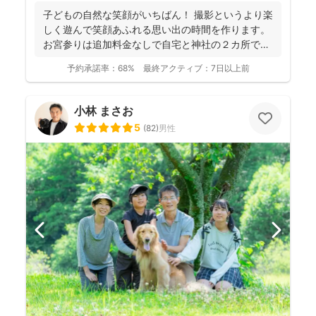
子どもの自然な笑顔がいちばん！ 撮影というより楽
しく遊んで笑顔あふれる思い出の時間を作ります。
お宮参りは追加料金なしで自宅と神社の２カ所で撮
影で...
予約承諾率：
68%
最終アクティブ：
7日以上前
小林 まさお
5
(
82
)
男性