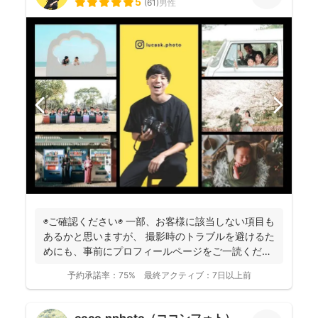
5
(
61
)
男性
◉ご確認ください◉ 一部、お客様に該当しない項目も
あるかと思いますが、 撮影時のトラブルを避けるた
めにも、事前にプロフィールページをご一読くださ
います...
予約承諾率：
75%
最終アクティブ：
7日以上前