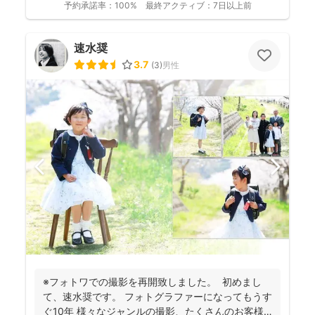
予約承諾率：
100%
最終アクティブ：
7日以上前
速水奨
3.7
(
3
)
男性
※フォトワでの撮影を再開致しました。 初めまし
て、速水奨です。 フォトグラファーになってもうす
ぐ10年 様々なジャンルの撮影、たくさんのお客様