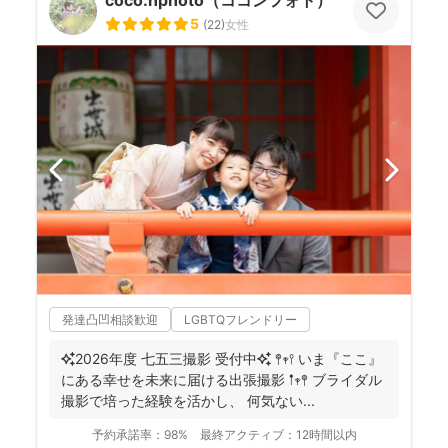
coco.nphoto（ココンフォト）
5
(
22
)
女性
発達凸凹相談歓迎
LGBTQフレンドリー
✨2026年度 七五三撮影 受付中✨ 𖤣𖥧𖥣 いま『ここ』
にある幸せを未来に届ける出張撮影 𖡡𖥧𖤣 ブライダル
撮影で培った経験を活かし、 何気ない...
予約承諾率：
98%
最終アクティブ：
12時間以内