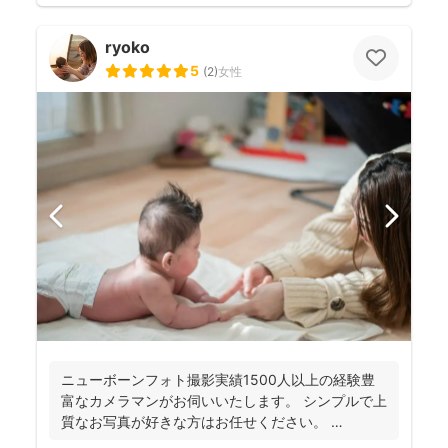
ryoko
5
(
2
)
女性
ニューボーンフォト撮影実績1500人以上の経験豊
富なカメラマンがお伺いいたします。 シンプルで上
質なお写真が好きな方はお任せください。
▽▽▽▽▽...