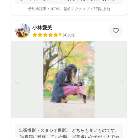
を...
予約承諾率：
100%
最終アクティブ：
7日以上前
小林愛美
5
(
4
)
女性
出張撮影・スタジオ撮影。 どちらも良いものです。
写真館に勤務していた時、写真嫌いな子が１人でカ