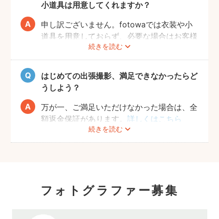
当日に素敵な写真を撮るため、サイト内のメ
小道具は用意してくれますか？
ッセージ機能を使った事前相談をおすすめい
たします。ワンちゃんの苦手なこと、お願い
申し訳ございません。fotowaでは衣装や小
したい事、撮ってほしい写真のイメージなど
道具を用意しておらず、必要な場合はお客様
続きを読む
をフォトグラファーへお送りください。
自身にご準備をお願いしております。
飼い主さんとコミュニケーションをとりなが
当日の持ち物としては、ペットが大好きなお
ら、時間内で最大限ワンちゃんの素敵な表情
もちゃやお菓子のご用意をおすすめしており
はじめての出張撮影、満足できなかったらど
を引き出せるようにご提案いたします。
ます。
うしよう？
落ち着かせたり、目線を合わせやすくなるた
め、可愛い写真がスムーズに撮れるようにな
万が一、ご満足いただけなかった場合は、全
ります。
額返金保証があります。
詳しくはこちら
続きを読む
フォトグラファー募集