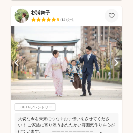
杉浦舞子
5
(
14
)
女性
LGBTQフレンドリー
大切な今を未来につなぐお手伝いをさせてくださ
い！ ご家族に寄り添うあたたかい雰囲気作りを心が
けています。 ーーーーーーーーーー ...