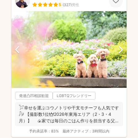
5
(
327
)
男性
発達凸凹相談歓迎
LGBTQフレンドリー
𓅯幸せを運ぶコウノトリや干支モチーフも人気です
𓃗 【撮影数1位👑2026年東海エリア（2・3・4
月）】 🍙家では毎日のごはん作りを担当する父で
あり、...
予約承諾率：
83%
最終アクティブ：
3時間以内