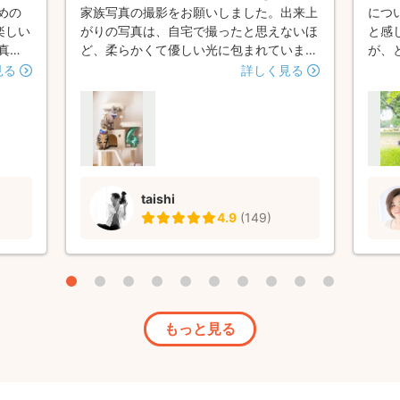
めの
家族写真の撮影をお願いしました。出来上
につ
楽しい
がりの写真は、自宅で撮ったと思えないほ
と感
真の
ど、柔らかくて優しい光に包まれていま
が、
！あり
す。 気まぐれなネコたちを、根気強く丁
き、
見る
詳しく見る
寧に撮影して下さいました。物腰は柔らか
でき
いですが、色々ご提案していただけるので
ら進
毎回助かっています。
とな
への
任せ
も素
taishi
に愛
4.9
(
149
)
いて
もっと見る