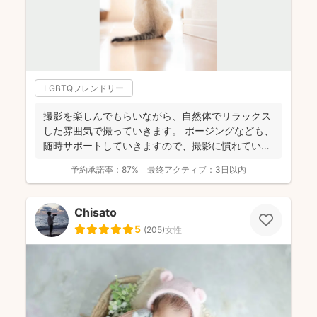
LGBTQフレンドリー
撮影を楽しんでもらいながら、自然体でリラックス
した雰囲気で撮っていきます。 ポージングなども、
随時サポートしていきますので、撮影に慣れていな
い方もお気軽...
予約承諾率：
87%
最終アクティブ：
3日以内
Chisato
5
(
205
)
女性