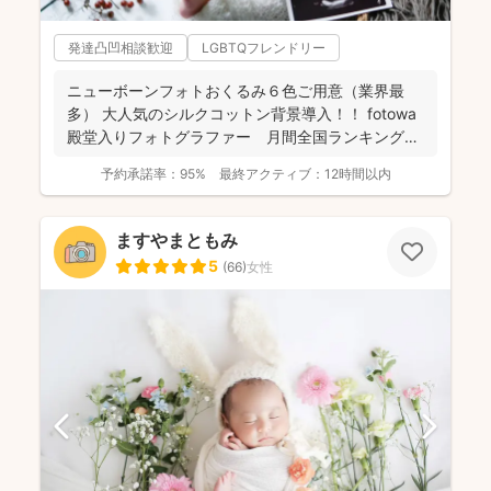
発達凸凹相談歓迎
LGBTQフレンドリー
ニューボーンフォトおくるみ６色ご用意（業界最
多） 大人気のシルクコットン背景導入！！ fotowa
殿堂入りフォトグラファー 月間全国ランキング１
位獲得...
予約承諾率：
95%
最終アクティブ：
12時間以内
ますやまともみ
5
(
66
)
女性