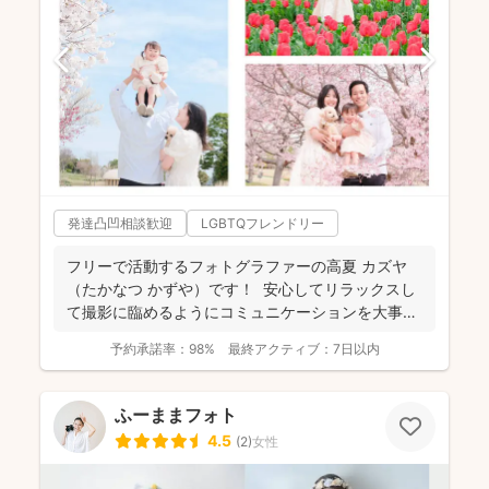
発達凸凹相談歓迎
LGBTQフレンドリー
フリーで活動するフォトグラファーの高夏 カズヤ
（たかなつ かずや）です！ 安心してリラックスし
て撮影に臨めるようにコミュニケーションを大事に
しており...
予約承諾率：
98%
最終アクティブ：
7日以内
ふーままフォト
4.5
(
2
)
女性