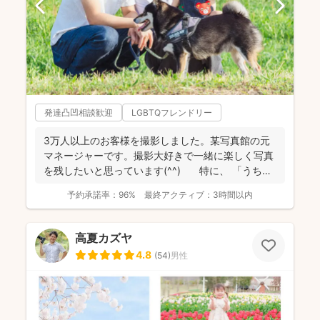
発達凸凹相談歓迎
LGBTQフレンドリー
3万人以上のお客様を撮影しました。某写真館の元
マネージャーです。撮影大好きで一緒に楽しく写真
を残したいと思っています(^^) 特に、 「うち
の...
予約承諾率：
96%
最終アクティブ：
3時間以内
高夏カズヤ
4.8
(
54
)
男性