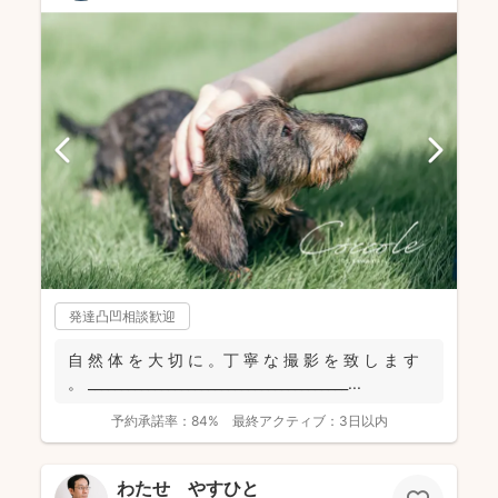
発達凸凹相談歓迎
自 然 体 を 大 切 に 。丁 寧 な 撮 影 を 致 し ま す
。 _______________________________________...
予約承諾率：
84%
最終アクティブ：
3日以内
わたせ やすひと