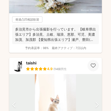
発達凸凹相談歓迎
多治見市から出張撮影を行っています。 【岐阜県出
張エリア】多治見、土岐、瑞浪、恵那、可児、美濃
加茂、加茂郡 【愛知県出張エリア】瀬戸、豊田(北
西部の一...
予約承諾率：
98%
最終アクティブ：
7日以内
taishi
4.9
(
149
)
男性