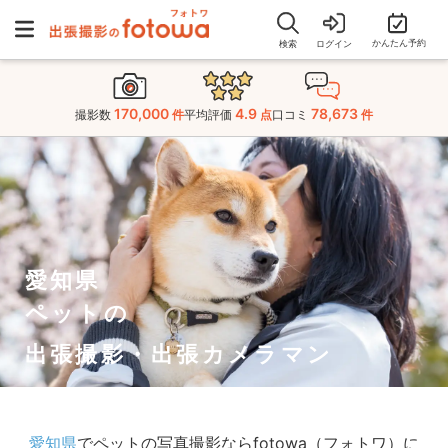
かんたん予約
検索
ログイン
170,000
4.9
78,673
撮影数
件
平均評価
点
口コミ
件
愛知県
ペットの
出張撮影・出張カメラマン
愛知県
でペットの写真撮影ならfotowa（フォトワ）に