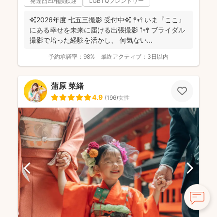
発達凸凹相談歓迎
LGBTQフレンドリー
✨2026年度 七五三撮影 受付中✨ 𖤣𖥧𖥣 いま『ここ』
にある幸せを未来に届ける出張撮影 𖡡𖥧𖤣 ブライダル
撮影で培った経験を活かし、 何気ない...
予約承諾率：
98%
最終アクティブ：
3日以内
蒲原 菜緒
4.9
(
196
)
女性