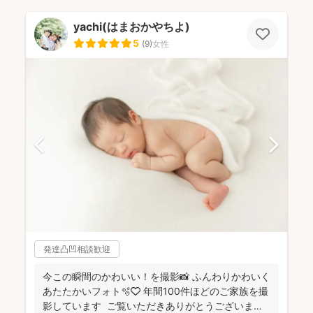
yachi(はまおかやちよ)
5
(
9
)
女性
発達凸凹相談歓迎
今この瞬間のかわいい！を撮影📸 ふんわりかわいく
あたたかいフォト🫧🤍 年間100件ほどのご家族を撮
影しています ご覧いただきありがとうございま