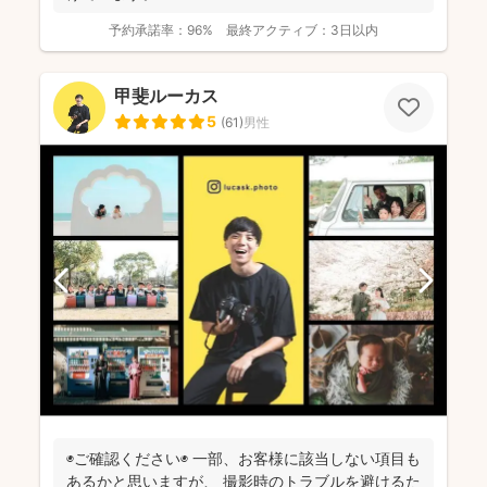
予約承諾率：
96%
最終アクティブ：
3日以内
甲斐ルーカス
5
(
61
)
男性
◉ご確認ください◉ 一部、お客様に該当しない項目も
あるかと思いますが、 撮影時のトラブルを避けるた