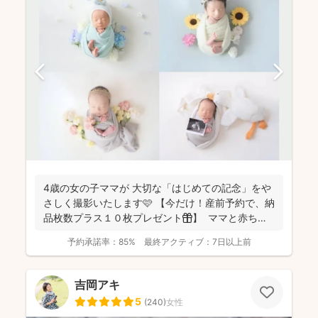
4歳の女の子ママが 大切な「はじめての記念」をや
さしく撮影いたします🩷 【今だけ！産前予約で、納
品枚数プラス１０枚プレゼント🎁】 ママと赤ちゃ
ん...
予約承諾率：
85%
最終アクティブ：
7日以上前
吉岡アキ
5
(
240
)
女性