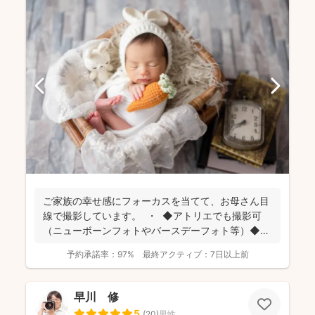
ご家族の幸せ感にフォーカスを当てて、お母さん目
線で撮影しています。 ・ ◆アトリエでも撮影可
（ニューボーンフォトやバースデーフォト等）◆
名...
予約承諾率：
97%
最終アクティブ：
7日以上前
早川 修
5
(
20
)
男性