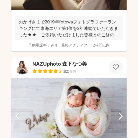
おかげさまで2019年fotowaフォトグラファーラン
キングにて東海エリア第1位を2年連続でいただきま
した★★ ご依頼いただけました皆様とのご縁のお
かげで...
予約承諾率：
91%
最終アクティブ：
12時間以内
NAZUphoto 森下なつ美
5
(
82
)
女性