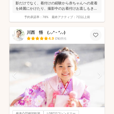
影だけでなく、着付けの経験から赤ちゃんへの産着
を綺麗にかけたり、撮影中のお着付けお直しもき
め...
予約承諾率：
78%
最終アクティブ：
7日以上前
川西 悟 (⸝⸝ᐢ ᵕ ᐢ⸝⸝)
4.9
(
74
)
男性
発達凸凹相談歓迎
LGBTQフレンドリー