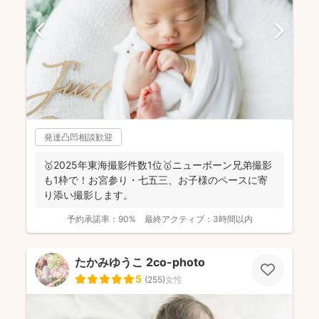
発達凸凹相談歓迎
🥇2025年東海撮影件数1位🥇ニューボーン兄弟撮影
も1枠で！お宮参り・七五三、お子様のペースに寄
り添い撮影します。
予約承諾率：
90%
最終アクティブ：
3時間以内
たかみゆうこ 2co-photo
5
(
255
)
女性