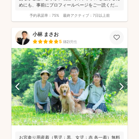
めにも、事前にプロフィールページをご一読くださ
います...
予約承諾率：
75%
最終アクティブ：
7日以上前
小林 まさお
5
(
82
)
男性
お宮参り用産着（男児：黒、女児：赤 各一着）無料