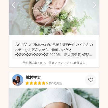
おかげさまでfotowaでの活動4周年🎁🎉 たくさんの
ステキなお客さまからご依頼いただき
✨✨✨✨✨✨✨✨✨✨ 2022年 新人賞受賞 ✨🏆 ...
予約承諾率：
98%
最終アクティブ：
3時間以内
川村祥太
5
(
357
)
男性