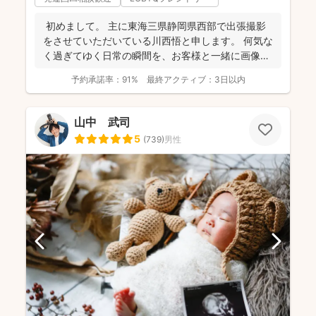
初めまして。 主に東海三県静岡県西部で出張撮影
をさせていただいている川西悟と申します。 何気な
く過ぎてゆく日常の瞬間を、お客様と一緒に画像と
して残...
予約承諾率：
91%
最終アクティブ：
3日以内
山中 武司
5
(
739
)
男性