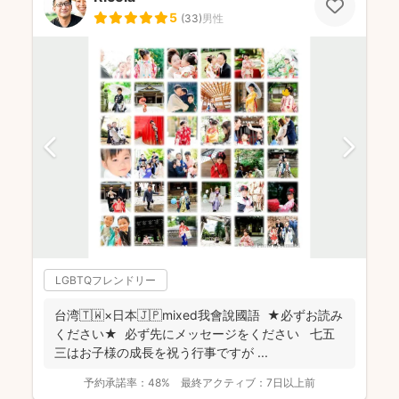
5
(
33
)
男性
LGBTQフレンドリー
台湾🇹🇼×日本🇯🇵mixed我會說國語 ★必ずお読み
ください★ 必ず先にメッセージをください 七五
三はお子様の成長を祝う行事ですが ...
予約承諾率：
48%
最終アクティブ：
7日以上前