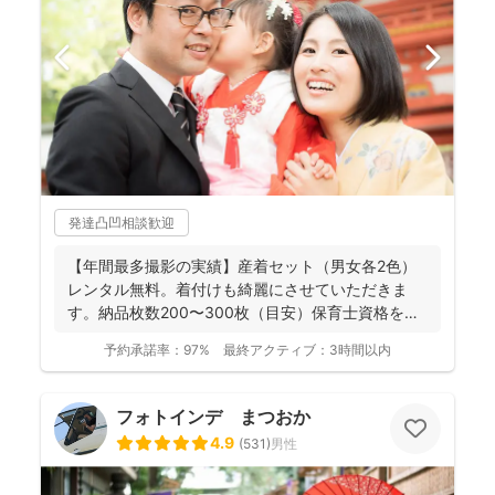
発達凸凹相談歓迎
【年間最多撮影の実績】産着セット（男女各2色）
レンタル無料。着付けも綺麗にさせていただきま
す。納品枚数200〜300枚（目安）保育士資格を持
つ妻の監修の下...
予約承諾率：
97%
最終アクティブ：
3時間以内
フォトインデ まつおか
4.9
(
531
)
男性