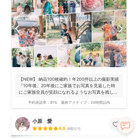
【NEW】 納品100枚確約！年200件以上の撮影実績
『10年後、20年後にご家族でお写真を見返した時
にご家族全員が笑顔になれるようなお写真を残し
ま...
予約承諾率：
81%
最終アクティブ：
24時間以内
小原 愛
4.9
(
46
)
女性