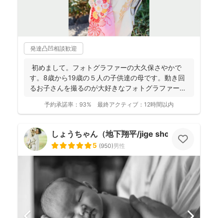
発達凸凹相談歓迎
初めまして。フォトグラファーの大久保さやかで
す。8歳から19歳の５人の子供達の母です。動き回
るお子さんを撮るのが大好きなフォトグラファーで
す！ . ...
予約承諾率：
93%
最終アクティブ：
12時間以内
しょうちゃん（地下翔平/jige shohe）
5
(
950
)
男性