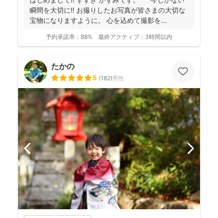
瞬間を大切に‼︎ お撮りしたお写真が皆さまの大切な
宝物になりますように。 心を込めて撮影を...
予約承諾率：
88%
最終アクティブ：
3時間以内
たかの
5
(
182
)
男性