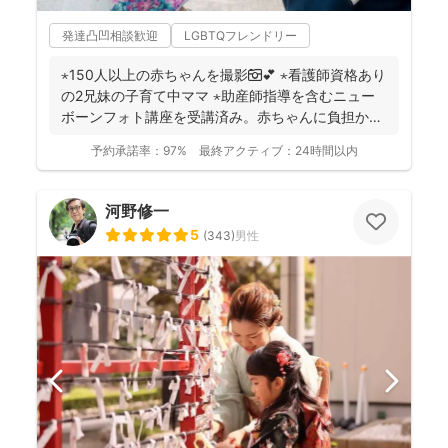
発達凸凹相談歓迎
LGBTQフレンドリー
⋆150人以上の赤ちゃんを撮影📷💕 ⋆看護師資格あり
の2兄妹の子育て中ママ ⋆助産師指導を含むニュー
ボーンフォト講座を受講済み。赤ちゃんに負担かけ
ない...
予約承諾率：
97%
最終アクティブ：
24時間以内
河野修一
5
(
343
)
男性