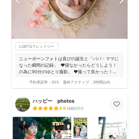
LGBTQフレンドリー
ニューボーンフォトは喜びの誕生と「パパ・ママに
なった瞬間の記録」 ❤️寝なかったらどうしよう！
の為に90分のゆとり撮影。 ❤️撮って良かった！未
来...
予約承諾率：
93%
最終アクティブ：
3時間以内
ハッピー photos
4.9
(
483
)
男性