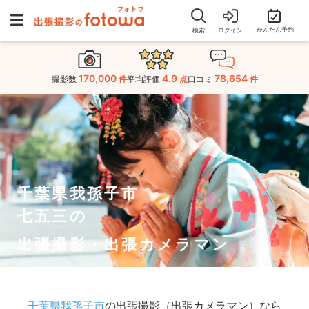
かんたん予約
検索
ログイン
170,000
4.9
78,654
撮影数
件
平均評価
点
口コミ
件
千葉県我孫子市
七五三の
出張撮影・出張カメラマン
千葉県我孫子市
の出張撮影（出張カメラマン）なら