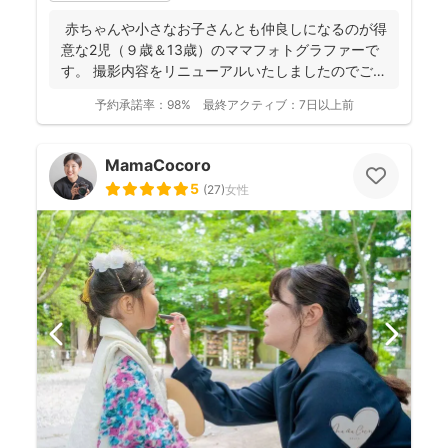
赤ちゃんや小さなお子さんとも仲良しになるのが得
意な2児（９歳＆13歳）のママフォトグラファーで
す。 撮影内容をリニューアルいたしましたのでご案
内させ...
予約承諾率：
98%
最終アクティブ：
7日以上前
MamaCocoro
5
(
27
)
女性