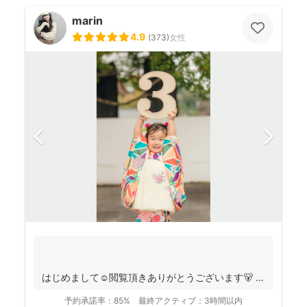
marin
4.9
(
373
)
女性
はじめまして☺️閲覧頂きありがとうございます🐻
千葉県八千代市を拠点に ニュ...
予約承諾率：
85%
最終アクティブ：
3時間以内