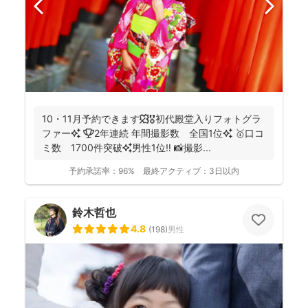
10・11月予約できます🍁🎖初代殿堂入りフォトグラ
ファー✨ 🏆2年連続 年間撮影数 全国1位✨ 🥇口コ
ミ数 1700件突破✨男性1位‼️ 📸撮影...
予約承諾率：
96%
最終アクティブ：
3日以内
鈴木哲也
4.8
(
198
)
男性