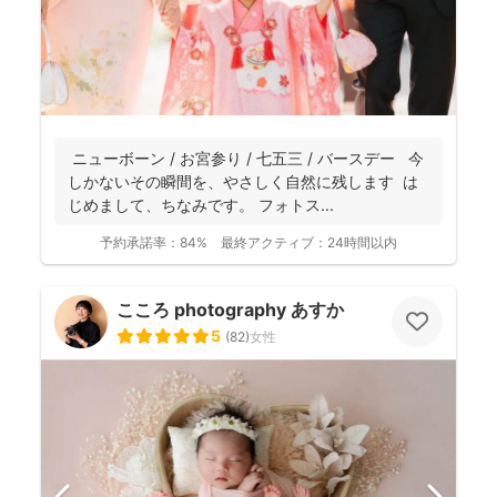
ニューボーン / お宮参り / 七五三 / バースデー 今
しかないその瞬間を、やさしく自然に残します は
じめまして、ちなみです。 フォトス...
予約承諾率：
84%
最終アクティブ：
24時間以内
こころ photography あすか
5
(
82
)
女性