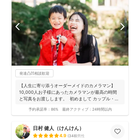
発達凸凹相談歓迎
【人生に寄り添うオーダーメイドのカメラマン】
10,000人お子様にあったカメラマンが最高の時間
と写真をお渡しします。 初めまして カップル・
フ...
予約承諾率：
86%
最終アクティブ：
24時間以内
日村 健人（けんけん）
4.9
(
348
)
男性