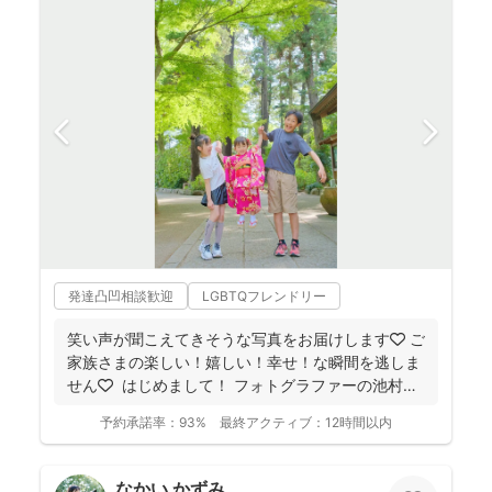
発達凸凹相談歓迎
LGBTQフレンドリー
笑い声が聞こえてきそうな写真をお届けします🧡 ご
家族さまの楽しい！嬉しい！幸せ！な瞬間を逃しま
せん🧡 ⁡ はじめまして！ フォトグラファーの池村
和...
予約承諾率：
93%
最終アクティブ：
12時間以内
なかい かずみ