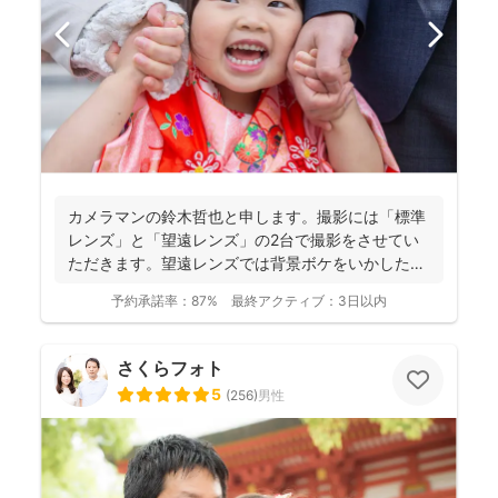
カメラマンの鈴木哲也と申します。撮影には「標準
レンズ」と「望遠レンズ」の2台で撮影をさせてい
ただきます。望遠レンズでは背景ボケをいかしたお
写真を撮影させて...
予約承諾率：
87%
最終アクティブ：
3日以内
さくらフォト
5
(
256
)
男性