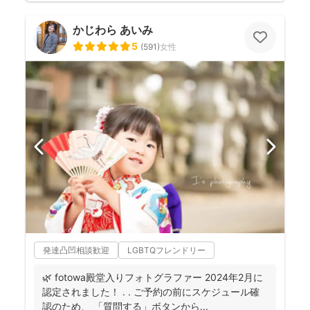
かじわら あいみ
5
(
591
)
女性
発達凸凹相談歓迎
LGBTQフレンドリー
🌿 fotowa殿堂入りフォトグラファー 2024年2月に
認定されました！ . . ご予約の前にスケジュール確
認のため、 「質問する」ボタンから...