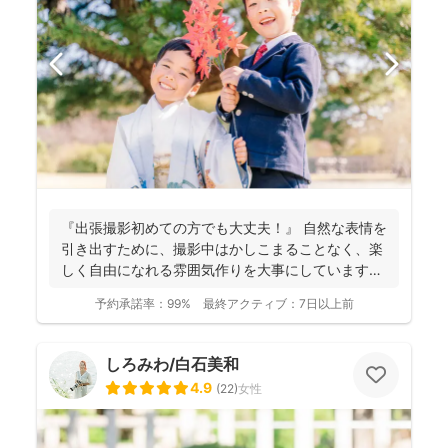
『出張撮影初めての方でも大丈夫！』 自然な表情を
引き出すために、撮影中はかしこまることなく、楽
しく自由になれる雰囲気作りを大事にしています＾
＾ こ...
予約承諾率：
99%
最終アクティブ：
7日以上前
しろみわ/白石美和
4.9
(
22
)
女性