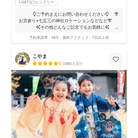
LGBTQフレンドリー
💡ご予約まえにお問い合わせください💡 👘
お宮参り•七五三の神社ロケーションなどなど👘
✨その他どんなご記念でもお気軽に✨
👶...
予約承諾率：
98%
最終アクティブ：
7日以上前
こやま
5
(
386
)
未選択