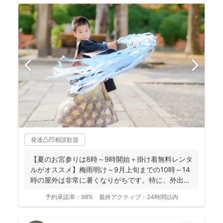
発達凸凹相談歓迎
【夏のお宮参りは8時～9時開始＋掛け着無料レンタ
ルがオススメ】梅雨明け～9月上旬までの10時～14
時の屋外は非常に暑くなりがちです。特に、外出に
不慣れな赤...
予約承諾率：
98%
最終アクティブ：
24時間以内