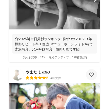
⭐️2025誕生日撮影ランキング1位⭐️ 👑２０２３年
撮影リピート率１位👑 👶ニューボーンフォト1枠で
家族写真、兄弟姉妹写真、撮影可能です🙌 ...
予約承諾率：
74%
最終アクティブ：
12時間以内
やまだ しのの
5
(
40
)
女性