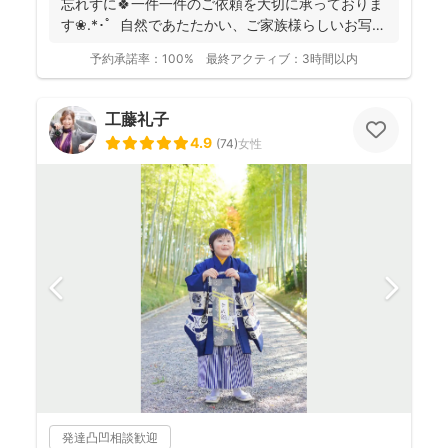
忘れずに🍀一件一件のご依頼を大切に承っておりま
す❀.*･ﾟ 自然であたたかい、ご家族様らしいお写真
を残...
予約承諾率：
100%
最終アクティブ：
3時間以内
工藤礼子
4.9
(
74
)
女性
発達凸凹相談歓迎