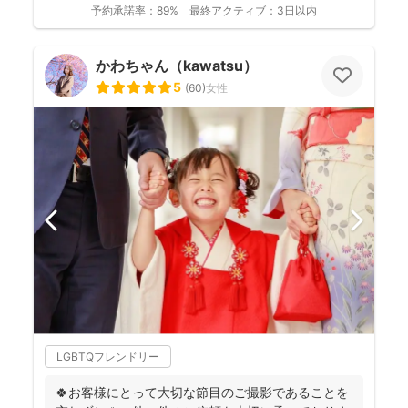
予約承諾率：
89%
最終アクティブ：
3日以内
かわちゃん（kawatsu）
5
(
60
)
女性
LGBTQフレンドリー
🍀お客様にとって大切な節目のご撮影であることを