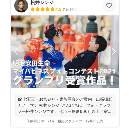
松井シンジ
4.9
(
194
)
男性
📸 七五三・お宮参り・家族写真のご案内｜出張撮影
カメラマン 松井シンジ こんにちは、フォトグラフ
ァー松井シンジです。 七五三撮影600組以上／家
族...
予約承諾率：
71%
最終アクティブ：
12時間以内