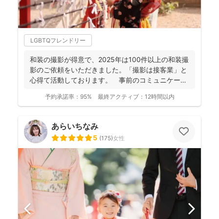
LGBTQフレンドリー
和装の撮影が得意で、2025年は100件以上の和装撮
影のご依頼をいただきました。「撮影は接客業」と
心得て活動しております。 事前のコミュニケーシ
ョンにより...
予約承諾率：
95%
最終アクティブ：
12時間以内
あらいちなみ
5
(
175
)
女性