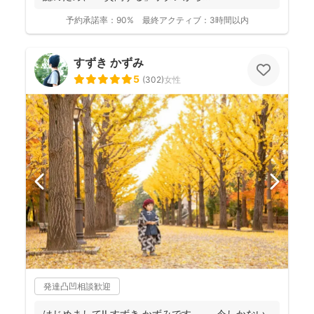
予約承諾率：
90%
最終アクティブ：
3時間以内
すずき かずみ
5
(
302
)
女性
発達凸凹相談歓迎
はじめまして‼︎ すずき かずみです。 今しかない