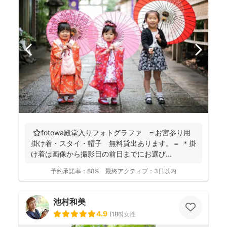
⭐️fotowa殿堂入りフォトグラファ ＝お宮参り用
掛け着・スタイ・帽子 無料貸出あります。＝ ＊掛
け着は画像から撮影日の前日までにお選び...
予約承諾率：
88%
最終アクティブ：
3日以内
池村和美
4.9
(
186
)
女性