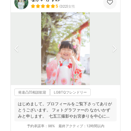
5
(
322
)
女性
発達凸凹相談歓迎
LGBTQフレンドリー
はじめまして。プロフィールをご覧下さってありが
とうございます。 フォトグラファーの なかいかず
みと申します。 七五三撮影やお宮参りを中心に家
族写真...
予約承諾率：
98%
最終アクティブ：
12時間以内