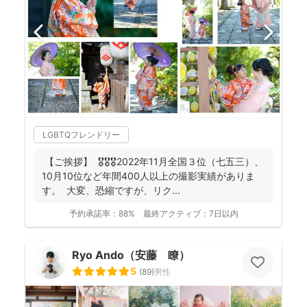
LGBTQフレンドリー
【ご挨拶】 🎖️🎖️🎖️2022年11月全国３位（七五三）、
10月10位など年間400人以上の撮影実績がありま
す。 大変、恐縮ですが、リク...
予約承諾率：
88%
最終アクティブ：
7日以内
Ryo Ando（安藤 瞭）
5
(
89
)
男性