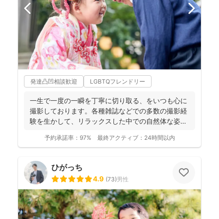
発達凸凹相談歓迎
LGBTQフレンドリー
一生で一度の一瞬を丁寧に切り取る、をいつも心に
撮影しております。各種雑誌などでの多数の撮影経
験を生かして、リラックスした中での自然体な姿の
お写真を、ベスト...
予約承諾率：
97%
最終アクティブ：
24時間以内
ひがっち
4.9
(
73
)
男性