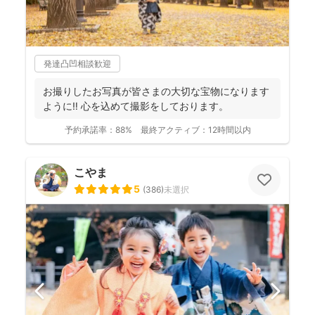
発達凸凹相談歓迎
お撮りしたお写真が皆さまの大切な宝物になります
ように‼︎ 心を込めて撮影をしております。
予約承諾率：
88%
最終アクティブ：
12時間以内
こやま
5
(
386
)
未選択