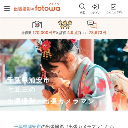
かんたん予約
検索
ログイン
170,000
4.9
78,673
撮影数
件
平均評価
点
口コミ
件
千葉県浦安市
七五三の
出張撮影・出張カメラマン
千葉県浦安市
の出張撮影（出張カメラマン）なら