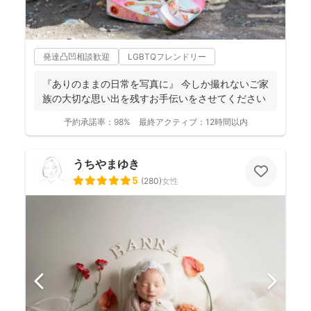
発達凸凹相談歓迎
LGBTQフレンドリー
『ありのままの日常を写真に』 今しか撮れないご家
族の大切な思い出を残すお手伝いをさせてください
予約承諾率：
98%
最終アクティブ：
12時間以内
うちやまゆき
5
(
280
)
女性