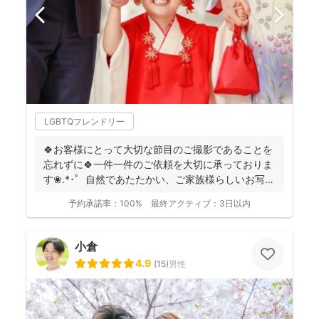
LGBTQフレンドリー
🍀お客様にとって大切な節目のご撮影であることを
忘れずに🍀一件一件のご依頼を大切に承っておりま
す❀.*･ﾟ 自然であたたかい、ご家族様らしいお写真
を残...
予約承諾率：
100%
最終アクティブ：
3日以内
小倉
4.9
(
15
)
男性