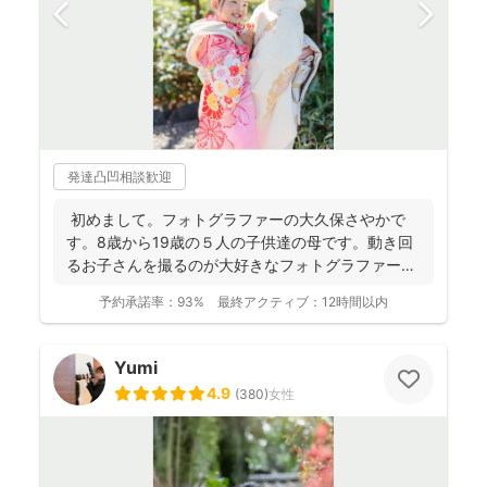
発達凸凹相談歓迎
初めまして。フォトグラファーの大久保さやかで
す。8歳から19歳の５人の子供達の母です。動き回
るお子さんを撮るのが大好きなフォトグラファーで
す！ . ...
予約承諾率：
93%
最終アクティブ：
12時間以内
Yumi
4.9
(
380
)
女性