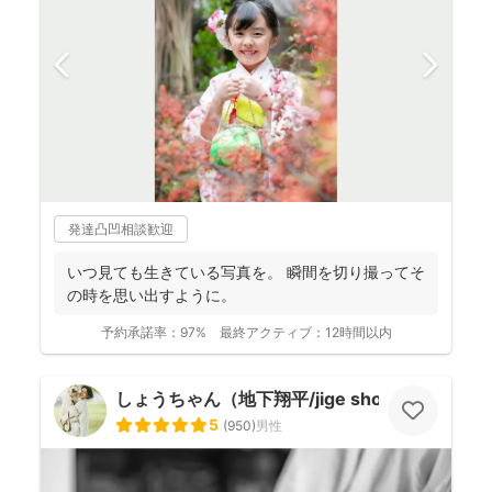
発達凸凹相談歓迎
いつ見ても生きている写真を。 瞬間を切り撮ってそ
の時を思い出すように。
予約承諾率：
97%
最終アクティブ：
12時間以内
しょうちゃん（地下翔平/jige shohe）
5
(
950
)
男性