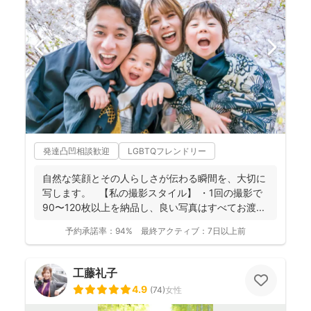
発達凸凹相談歓迎
LGBTQフレンドリー
自然な笑顔とその人らしさが伝わる瞬間を、大切に
写します。 【私の撮影スタイル】 ・1回の撮影で
90〜120枚以上を納品し、良い写真はすべてお渡...
予約承諾率：
94%
最終アクティブ：
7日以上前
工藤礼子
4.9
(
74
)
女性