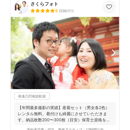
さくらフォト
5
(
256
)
男性
発達凸凹相談歓迎
【年間最多撮影の実績】産着セット（男女各2色）
レンタル無料。着付けも綺麗にさせていただきま
す。納品枚数200〜300枚（目安）保育士資格を持
つ妻の監修の下...
予約承諾率：
97%
最終アクティブ：
12時間以内