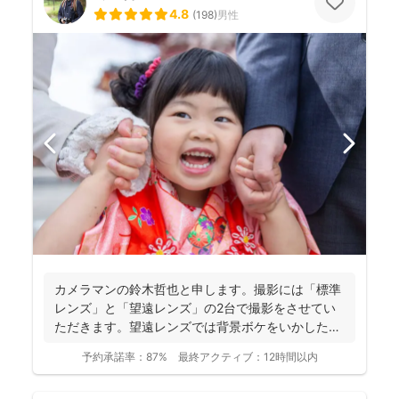
4.8
(
198
)
男性
カメラマンの鈴木哲也と申します。撮影には「標準
レンズ」と「望遠レンズ」の2台で撮影をさせてい
ただきます。望遠レンズでは背景ボケをいかしたお
写真を撮影させて...
予約承諾率：
87%
最終アクティブ：
12時間以内