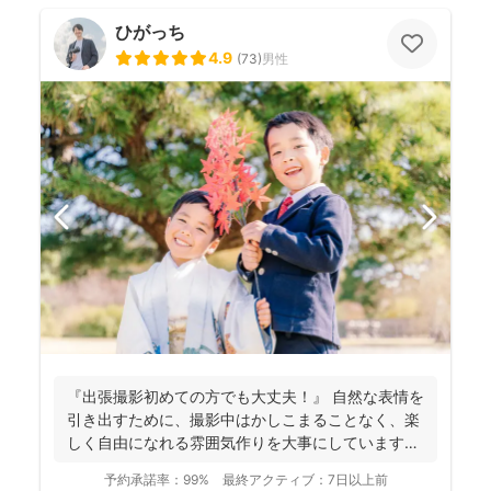
ひがっち
4.9
(
73
)
男性
『出張撮影初めての方でも大丈夫！』 自然な表情を
引き出すために、撮影中はかしこまることなく、楽
しく自由になれる雰囲気作りを大事にしています＾
＾ こ...
予約承諾率：
99%
最終アクティブ：
7日以上前