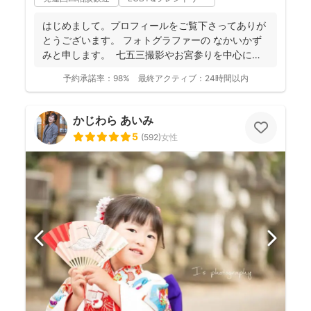
はじめまして。プロフィールをご覧下さってありが
とうございます。 フォトグラファーの なかいかず
みと申します。 七五三撮影やお宮参りを中心に家
族写真...
予約承諾率：
98%
最終アクティブ：
24時間以内
かじわら あいみ
5
(
592
)
女性