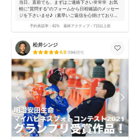
当日、直前でも、まずはご連絡下さい🌸🌸🌸 お気
軽に"質問する"のフォームから日程確認のメッセー
ジを下さいませ♪（素早いご返信を心掛けておりま
す） ...
予約承諾率：
82%
最終アクティブ：
7日以上前
松井シンジ
4.9
(
194
)
男性