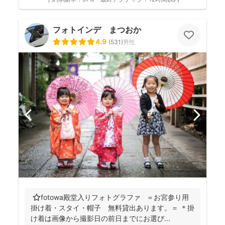
フォトインデ まつおか
4.9
(
531
)
男性
⭐️fotowa殿堂入りフォトグラファ ＝お宮参り用
掛け着・スタイ・帽子 無料貸出あります。＝ ＊掛
け着は画像から撮影日の前日までにお選び...