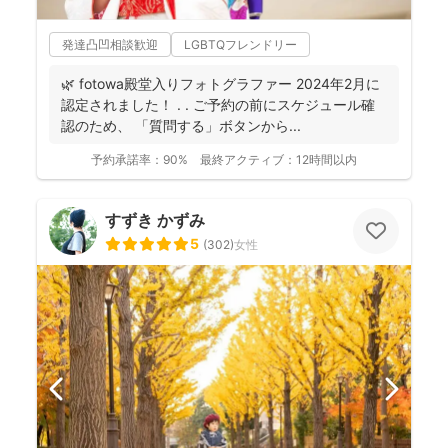
発達凸凹相談歓迎
LGBTQフレンドリー
🌿 fotowa殿堂入りフォトグラファー 2024年2月に
認定されました！ . . ご予約の前にスケジュール確
認のため、 「質問する」ボタンから...
予約承諾率：
90%
最終アクティブ：
12時間以内
すずき かずみ
5
(
302
)
女性