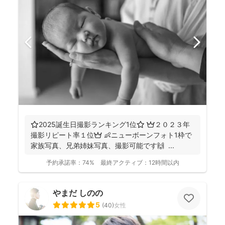
⭐️2025誕生日撮影ランキング1位⭐️ 👑２０２３年
撮影リピート率１位👑 👶ニューボーンフォト1枠で
家族写真、兄弟姉妹写真、撮影可能です🙌 ...
予約承諾率：
74%
最終アクティブ：
12時間以内
やまだ しのの
5
(
40
)
女性