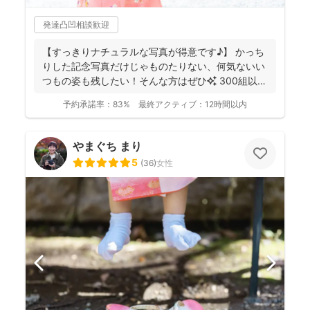
発達凸凹相談歓迎
【すっきりナチュラルな写真が得意です♪】 かっち
りした記念写真だけじゃものたりない、何気ないい
つもの姿も残したい！そんな方はぜひ✨️ 300組以上
のご...
予約承諾率：
83%
最終アクティブ：
12時間以内
やまぐち まり
5
(
36
)
女性