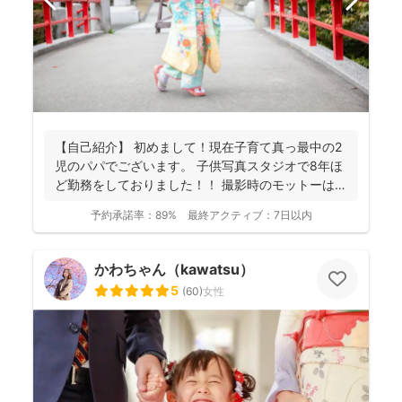
【自己紹介】 初めまして！現在子育て真っ最中の2
児のパパでございます。 子供写真スタジオで8年ほ
ど勤務をしておりました！！ 撮影時のモットーは
『一緒...
予約承諾率：
89%
最終アクティブ：
7日以内
かわちゃん（kawatsu）
5
(
60
)
女性