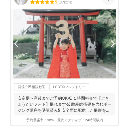
5
(
37
)
女性
発達凸凹相談歓迎
LGBTQフレンドリー
安定期〜産後までご予約OK✨ １時間料金で【ごき
ょうだいフォト】撮れます✨ 助産師指導を含むポー
ジング講座を受講済み🎖️ 安全面に配慮した撮影を行
っ...
予約承諾率：
98%
最終アクティブ：
24時間以内