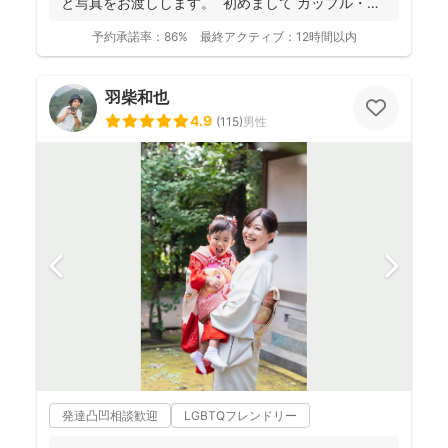
と写真をお渡しします。 初めまして カップル・
フ...
予約承諾率：
86%
最終アクティブ：
12時間以内
羽柴和也
4.9
(
115
)
男性
発達凸凹相談歓迎
LGBTQフレンドリー