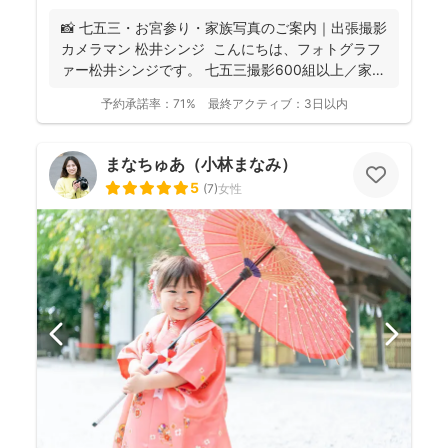
📸 七五三・お宮参り・家族写真のご案内｜出張撮影
カメラマン 松井シンジ こんにちは、フォトグラフ
ァー松井シンジです。 七五三撮影600組以上／家
族...
予約承諾率：
71%
最終アクティブ：
3日以内
まなちゅあ（小林まなみ）
5
(
7
)
女性