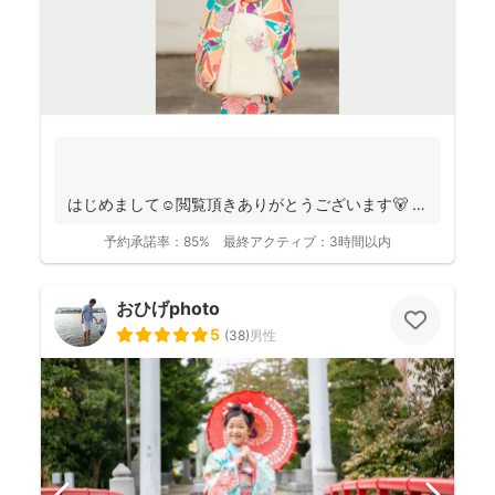
はじめまして☺️閲覧頂きありがとうございます🐻
千葉県八千代市を拠点に ニュ...
予約承諾率：
85%
最終アクティブ：
3時間以内
おひげphoto
5
(
38
)
男性