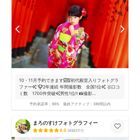
10・11月予約できます🍁🎖初代殿堂入りフォトグラ
ファー✨ 🏆2年連続 年間撮影数 全国1位✨ 🥇口コ
ミ数 1700件突破✨男性1位‼️ 📸撮影...
予約承諾率：
96%
最終アクティブ：
3時間以内
まろのすけフォトグラフィー
4.9
(
492
)
男性