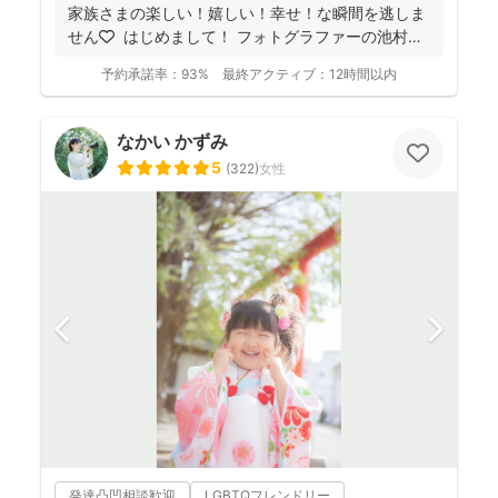
家族さまの楽しい！嬉しい！幸せ！な瞬間を逃しま
せん🧡 ⁡ はじめまして！ フォトグラファーの池村
和...
予約承諾率：
93%
最終アクティブ：
12時間以内
なかい かずみ
5
(
322
)
女性
発達凸凹相談歓迎
LGBTQフレンドリー