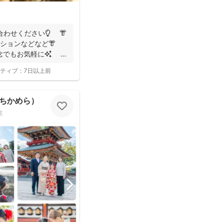
せください💡 👘
ションなどなど👘
念でもお気軽に✨
ティブ：
7日以上前
ちかめら）
性