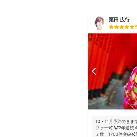
栗田 広行
10・11月予約できま
ファー✨ 🏆2年連続 年間撮影数 全国1位✨ 🥇口コ
ミ数 1700件突破✨男性