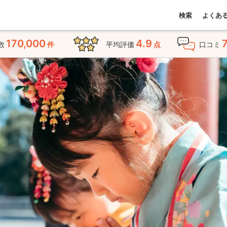
検索
よくあ
170,000
4.9
数
件
平均評価
点
口コミ