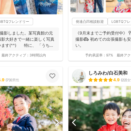
GBTQフレンドリー
発達凸凹相談歓迎
LGBTQフ
を撮影しました。某写真館の元
《9月末までご予約受付中》 
撮影大好きで一緒に楽しく写真
撮影🚗 初めての出張撮影も
ます(^^) 特に、 「うち
い。
最終アクティブ：
3時間以内
予約承諾率：
97%
最終アク
しろみわ/白石美和
4.9
4.9
(
73
)
男性
(
22
)
女