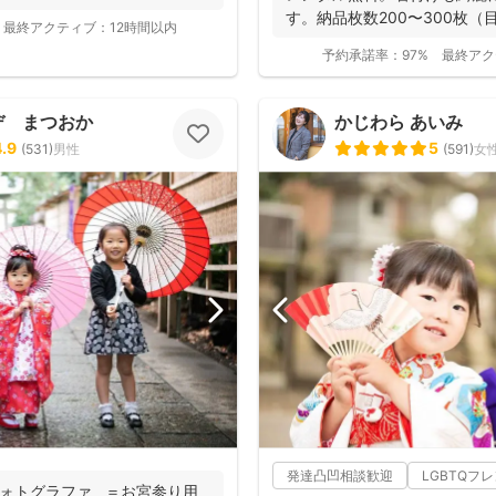
す。納品枚数200〜300枚
最終アクティブ：
12時間以内
つ妻の監修の下...
予約承諾率：
97%
最終アク
デ まつおか
かじわら あいみ
4.9
5
(
531
)
男性
(
591
)
女
発達凸凹相談歓迎
LGBTQフ
りフォトグラファ ＝お宮参り用