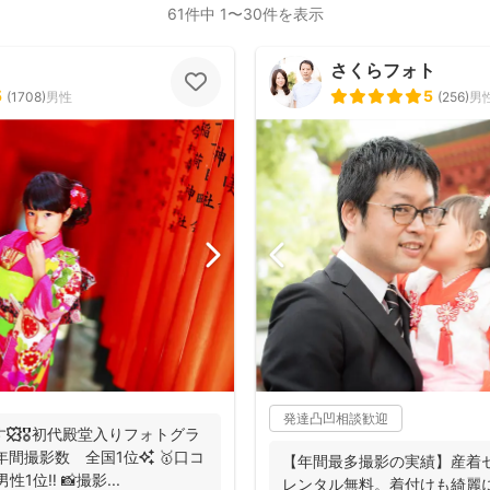
61件中 1〜30件を表示
さくらフォト
5
5
(
1708
)
男性
(
256
)
男
発達凸凹相談歓迎
す🍁🎖初代殿堂入りフォトグラ
【年間最多撮影の実績】産着
1位‼️ 📸撮影...
レンタル無料。着付けも綺麗