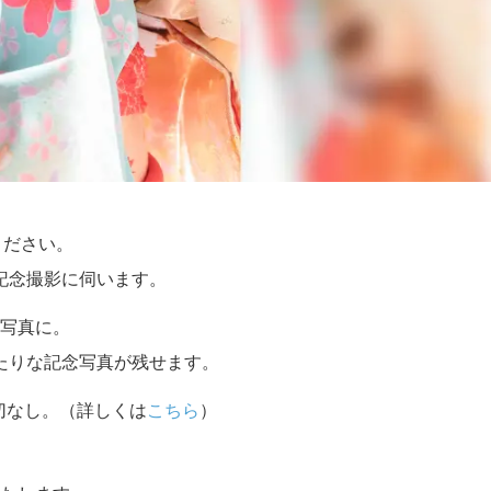
ください。
記念撮影に伺います。
写真に。
たりな記念写真が残せます。
切なし。（詳しくは
こちら
）