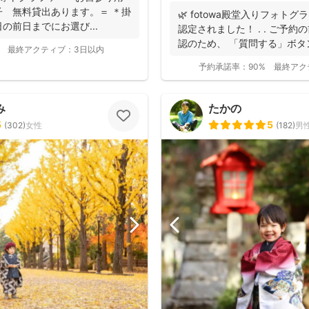
 無料貸出あります。＝ ＊掛
🌿 fotowa殿堂入りフォトグ
の前日までにお選び...
認定されました！ . . ご予
認のため、 「質問する」ボタン
最終アクティブ：
3日以内
予約承諾率：
90%
最終アク
み
たかの
5
5
(
302
)
女性
(
182
)
男