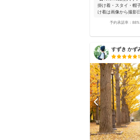
掛け着・スタイ・帽子
け着は画像から撮影日
予約承諾率：
88%
すずき かず