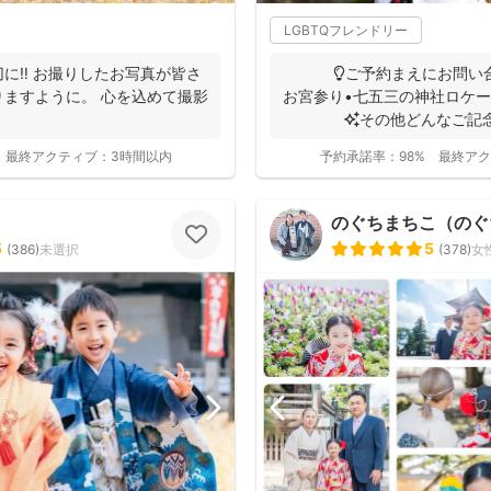
LGBTQフレンドリー
に‼︎ お撮りしたお写真が皆さ
💡ご予約まえにお問い合わ
ますように。 心を込めて撮影
お宮参り•七五三の神社ロケー
✨その他どんなご記
👶...
最終アクティブ：
3時間以内
予約承諾率：
98%
最終アク
のぐちまちこ（のぐ
5
5
(
386
)
未選択
(
378
)
女