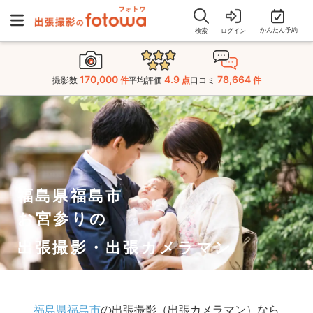
かんたん予約
検索
ログイン
170,000
4.9
78,664
撮影数
件
平均評価
点
口コミ
件
福島県福島市
お宮参りの
出張撮影・出張カメラマン
福島県福島市
の出張撮影（出張カメラマン）なら