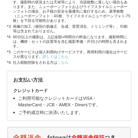
す。撮影時の状況または天候等により、当該枚数に達しない場合もあ
ります。また、ニューボーンフォトおよびライフスタイルニューボー
ンフォトの場合、お子様の安全を最優先に進行するため、基準枚数
（ニューボーンフォト：40枚、ライフスタイルニューボーンフォト:75
枚）を下回る可能性があります。
画像の加工（個別の肌修正、合成、背景消去、トリミング等）、印刷
等は含まれておりません。
60分以上の撮影は、上記金額×時間分の料金になります。撮影時間に
は、機材・セットの設置等を含む撮影準備・片付けの時間も含まれま
す。
このサービスは個人利用向けサービスです。商用利用の場合はサービ
スが異なります。
詳しくはこちら
仕入税額控除をされる方は
こちら
お支払い方法
クレジットカード
ご利用可能なクレジットカードはVISA・
MasterCard・JCB・AMEX・Dinersです。
ご予約成立時に決済いたします。