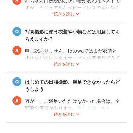
赤ちゃんは伝統的な祝い着があればベストで
すが、カジュアルなベビードレスでも可愛く
続きを読む
写すことができます。またご両親も着物を着
ると雰囲気が出ますが、洋服でもおしゃれな
写真に仕上がります。
写真撮影に使う衣装や小物などは用意しても
らえますか？
申し訳ありません、fotowaではまだ衣装と
小物などのレンタルサービスの準備ができて
続きを読む
おりませんので、お客様ご自身にご用意をお
願いしております。
はじめての出張撮影、満足できなかったらど
うしよう
万が一、ご満足いただけなかった場合は、全
額返金保証があります。
詳しくはこちら
続きを読む