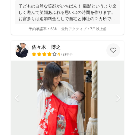
子どもの自然な笑顔がいちばん！ 撮影というより楽
しく遊んで笑顔あふれる思い出の時間を作ります。
お宮参りは追加料金なしで自宅と神社の２カ所で撮
影で...
予約承諾率：
68%
最終アクティブ：
7日以上前
佐々木 博之
4
(
3
)
男性