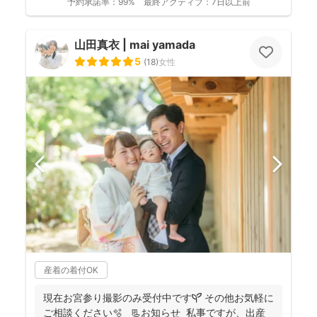
予約承諾率：
99%
最終アクティブ：
7日以上前
山田真衣 | mai yamada
5
(
18
)
女性
産着の着付OK
現在お宮参り撮影のみ受付中です🌱 その他お気軽に
ご相談ください🫧 📃お知らせ 私事ですが、出産