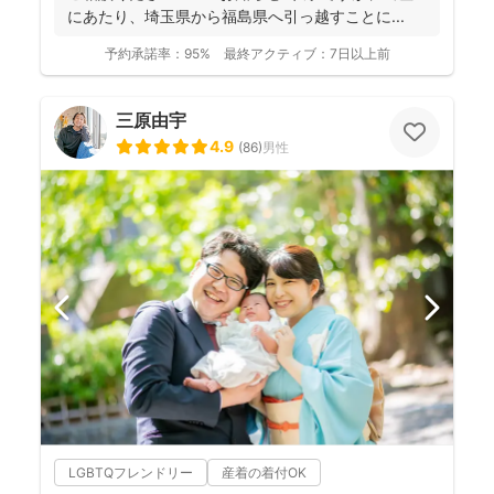
にあたり、埼玉県から福島県へ引っ越すことに...
予約承諾率：
95%
最終アクティブ：
7日以上前
三原由宇
4.9
(
86
)
男性
LGBTQフレンドリー
産着の着付OK