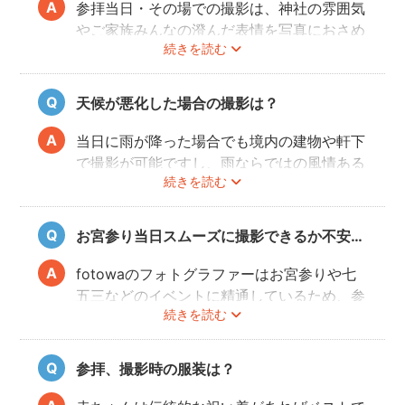
参拝当日・その場での撮影は、神社の雰囲気
やご家族みんなの澄んだ表情を写真におさめ
続きを読む
ることできオススメですが、当日は慌ただし
くて撮影はちょっと…という場合でも、出発
前のご自宅や参拝後のお食事会など想い出に
天候が悪化した場合の撮影は？
残る記念写真を撮影できます。
当日に雨が降った場合でも境内の建物や軒下
で撮影が可能ですし、雨ならではの風情ある
続きを読む
写真にも仕上がります。
また、撮影の実施が難しいと判断される天候
不良の場合、事前にフォトグラファーと決行
お宮参り当日スムーズに撮影できるか不安…
もしくは日時変更を相談してください。
日時変更方法は
こちら
をご参照ください。
fotowaのフォトグラファーはお宮参りや七
五三などのイベントに精通しているため、参
続きを読む
拝や家族団欒を乱すことなくスムーズに撮影
することができます。
参拝、撮影時の服装は？