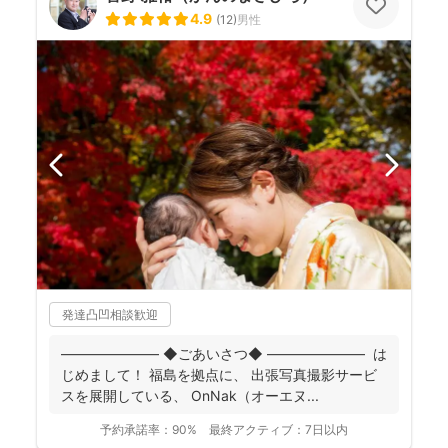
4.9
(
12
)
男性
発達凸凹相談歓迎
――――――― ◆ごあいさつ◆ ――――――― は
じめまして！ 福島を拠点に、 出張写真撮影サービ
スを展開している、 OnNak（オーエヌ...
予約承諾率：
90%
最終アクティブ：
7日以内