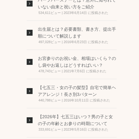
ハーフバースデーとは？意外に知られて
いない由来と祝い方をご紹介
534,611ビュー
|
2023年6月14日 に投稿された
出生届とは？必要書類、書き方、提出手
順について解説します
497,028ビュー
|
2016年6月23日 に投稿された
お宮参りのお祝い金、相場はいくら？の
し袋やお返しはどうすればいい？
478,743ビュー
|
2021年7月6日 に投稿された
【七五三・女の子の髪型】自宅で簡単ヘ
アアレンジ！長さ別3パターン
440,788ビュー
|
2016年10月11日 に投稿された
【2026年】七五三はいつ？男の子と女
の子の年齢とお参りの時期について
333,691ビュー
|
2023年5月16日 に投稿された