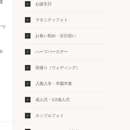
境
お誕生日
マタニティフォト
りつ
お食い初め・百日祝い
お
ハーフバースデー
前撮り（ウェディング）
入園入学・卒園卒業
成人式・1/2成人式
カップルフォト