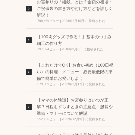
お宮参りの「紐銭」とは？金額の相場・
ご祝儀袋の書き方や付け方などを詳しく
解説！
799,469ビュー
|
2023年2月10日 に投稿された
【100均グッズで作る！】基本のつまみ
細工の作り方
797,324ビュー
|
2016年9月6日 に投稿された
【これだけでOK】お食い初め（100日祝
い）の料理・メニュー｜必要最低限の準
備で簡単にお祝いしよう
579,009ビュー
|
2023年2月17日 に投稿された
【ママの体験談】お宮参りはいつが正
解？日程をずらすときの注意点！服装や
準備・マナーについて解説
552,136ビュー
|
2022年12月9日 に投稿された