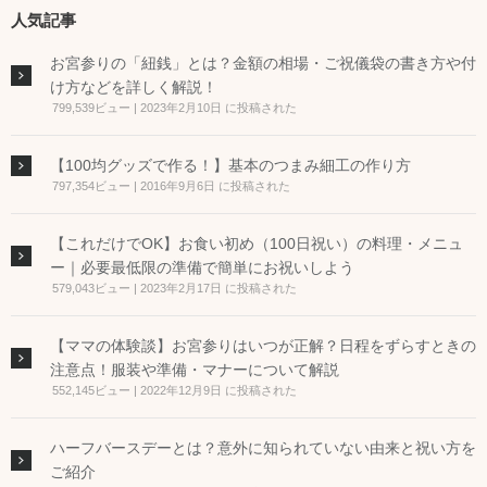
人気記事
お宮参りの「紐銭」とは？金額の相場・ご祝儀袋の書き方や付
け方などを詳しく解説！
799,539ビュー
|
2023年2月10日 に投稿された
【100均グッズで作る！】基本のつまみ細工の作り方
797,354ビュー
|
2016年9月6日 に投稿された
【これだけでOK】お食い初め（100日祝い）の料理・メニュ
ー｜必要最低限の準備で簡単にお祝いしよう
579,043ビュー
|
2023年2月17日 に投稿された
【ママの体験談】お宮参りはいつが正解？日程をずらすときの
注意点！服装や準備・マナーについて解説
552,145ビュー
|
2022年12月9日 に投稿された
ハーフバースデーとは？意外に知られていない由来と祝い方を
ご紹介