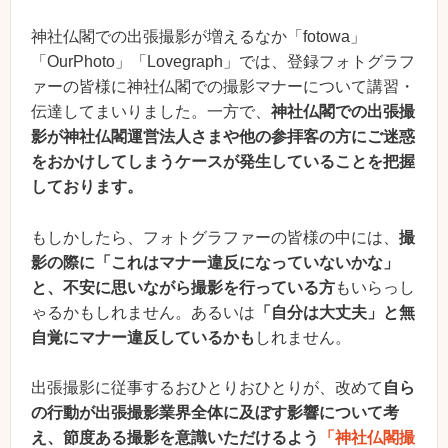
神社仏閣での出張撮影が増えるなか「fotowa」
「OurPhoto」「Lovegraph」では、登録フォトグラフ
ァーの皆様に神社仏閣での撮影マナーについて講習・
伝達してまいりました。一方で、
神社仏閣での出張撮
影が神社仏閣運営法人さまや他の参拝客の方にご迷惑
をおかけしてしまうケースが発生していることを把握
しております。
もしかしたら、フォトグラファーの皆様の中には、
撮
影の際に「これはマナー違反になっていないかな」
と、不安に思いながら撮影を行っている方
もいらっし
ゃるかもしれません。あるいは
「自分は大丈夫」と無
自覚にマナー違反しているかも
しれません。
出張撮影に従事するおひとりおひとりが、改めて
自ら
の行動が出張撮影業界全体に及ぼす影響について考
え、節度ある撮影を意識いただけるよう
「神社仏閣撮