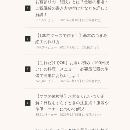
お宮参りの「紐銭」とは？金額の相場・
ご祝儀袋の書き方や付け方などを詳しく
解説！
799,506ビュー
|
2023年2月10日 に投稿された
【100均グッズで作る！】基本のつまみ
細工の作り方
797,347ビュー
|
2016年9月6日 に投稿された
【これだけでOK】お食い初め（100日祝
い）の料理・メニュー｜必要最低限の準
備で簡単にお祝いしよう
579,028ビュー
|
2023年2月17日 に投稿された
【ママの体験談】お宮参りはいつが正
解？日程をずらすときの注意点！服装や
準備・マナーについて解説
552,145ビュー
|
2022年12月9日 に投稿された