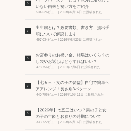
ハーフバースデーとは？意外に知られて
いない由来と祝い方をご紹介
534,626ビュー
|
2023年6月14日 に投稿された
出生届とは？必要書類、書き方、提出手
順について解説します
497,034ビュー
|
2016年6月23日 に投稿された
お宮参りのお祝い金、相場はいくら？の
し袋やお返しはどうすればいい？
478,756ビュー
|
2021年7月6日 に投稿された
【七五三・女の子の髪型】自宅で簡単ヘ
アアレンジ！長さ別3パターン
440,798ビュー
|
2016年10月11日 に投稿された
【2026年】七五三はいつ？男の子と女
の子の年齢とお参りの時期について
333,722ビュー
|
2023年5月16日 に投稿された