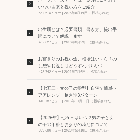
ハーフバースデーとは？意外に知られて
いない由来と祝い方をご紹介
534,610ビュー
|
2023年6月14日 に投稿された
出生届とは？必要書類、書き方、提出手
順について解説します
497,027ビュー
|
2016年6月23日 に投稿された
お宮参りのお祝い金、相場はいくら？の
し袋やお返しはどうすればいい？
478,742ビュー
|
2021年7月6日 に投稿された
【七五三・女の子の髪型】自宅で簡単ヘ
アアレンジ！長さ別3パターン
440,787ビュー
|
2016年10月11日 に投稿された
【2026年】七五三はいつ？男の子と女
の子の年齢とお参りの時期について
333,686ビュー
|
2023年5月16日 に投稿された