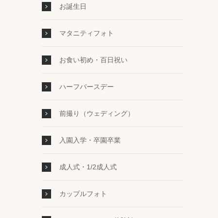
お誕生日
マタニティフォト
お食い初め・百日祝い
ハーフバースデー
前撮り（ウェディング）
入園入学・卒園卒業
成人式・1/2成人式
カップルフォト