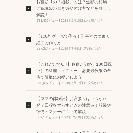
お宮参りの「紐銭」とは？金額の相場・
ご祝儀袋の書き方や付け方などを詳しく
解説！
799,463ビュー
|
2023年2月10日 に投稿された
【100均グッズで作る！】基本のつまみ
細工の作り方
797,324ビュー
|
2016年9月6日 に投稿された
【これだけでOK】お食い初め（100日祝
い）の料理・メニュー｜必要最低限の準
備で簡単にお祝いしよう
579,007ビュー
|
2023年2月17日 に投稿された
【ママの体験談】お宮参りはいつが正
解？日程をずらすときの注意点！服装や
準備・マナーについて解説
552,134ビュー
|
2022年12月9日 に投稿された