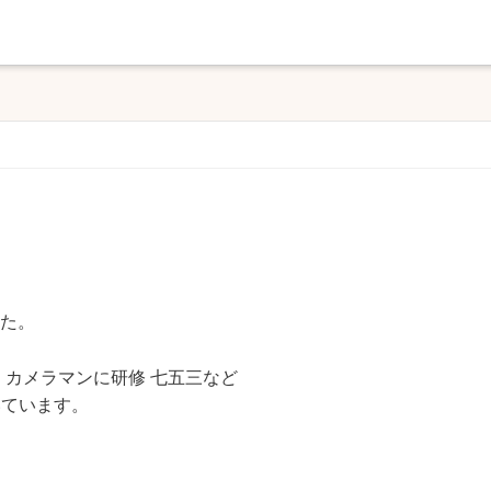
した。
、カメラマンに研修 七五三など
いています。