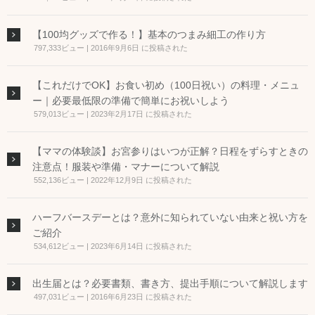
【100均グッズで作る！】基本のつまみ細工の作り方
797,333ビュー
|
2016年9月6日 に投稿された
【これだけでOK】お食い初め（100日祝い）の料理・メニュ
ー｜必要最低限の準備で簡単にお祝いしよう
579,013ビュー
|
2023年2月17日 に投稿された
【ママの体験談】お宮参りはいつが正解？日程をずらすときの
注意点！服装や準備・マナーについて解説
552,136ビュー
|
2022年12月9日 に投稿された
ハーフバースデーとは？意外に知られていない由来と祝い方を
ご紹介
534,612ビュー
|
2023年6月14日 に投稿された
出生届とは？必要書類、書き方、提出手順について解説します
497,031ビュー
|
2016年6月23日 に投稿された