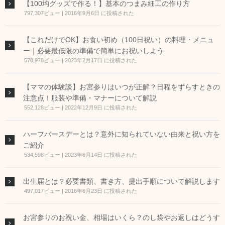
【100均グッズで作る！】基本のつまみ細工の作り方
797,307ビュー
|
2016年9月6日 に投稿された
【これだけでOK】お食い初め（100日祝い）の料理・メニュ
ー｜必要最低限の準備で簡単にお祝いしよう
578,978ビュー
|
2023年2月17日 に投稿された
【ママの体験談】お宮参りはいつが正解？日程をずらすときの
注意点！服装や準備・マナーについて解説
552,128ビュー
|
2022年12月9日 に投稿された
ハーフバースデーとは？意外に知られていない由来と祝い方を
ご紹介
534,598ビュー
|
2023年6月14日 に投稿された
出生届とは？必要書類、書き方、提出手順について解説します
497,017ビュー
|
2016年6月23日 に投稿された
お宮参りのお祝い金、相場はいくら？のし袋やお返しはどうす