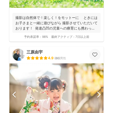
撮影は自然体で！楽しく！をモットーに ときには
お子さまと一緒に遊びながら 撮影させていただいて
おります！ 発達凸凹の児童への療育にも携わって
お...
予約承諾率：
98%
最終アクティブ：
7日以上前
三原由宇
4.9
(
86
)
男性