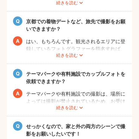
続きを読む
fotowaでは衣装レンタル・着付け・ヘアメ
イクなどのオプションをご用意しておりませ
んので、お客様自身でご用意くださいませ。
京都での着物デートなど、旅先で撮影をお願
いできますか？
はい、もちろんです。観光されるエリアに登
録しているフォトグラファーを指名すれば、
続きを読む
旅行先でも撮影できます。
お好きな時間帯に撮影もできるので、是非と
も思い出に残るデートプランにしてください
テーマパークや有料施設でカップルフォトを
ね！
依頼できますか？
テーマパークや有料施設での撮影は、場所に
よっては撮影が禁止されているため、お受け
続きを読む
できない場合がございます。
予約前にお客様ご自身で、施設へのご確認を
お願いいたします。
せっかくなので、家と外の両方のシーンで撮
また、有料施設の場合、フォトグラファーの
影をお願いしたいです！
入場費などはお客様のご負担となりますので