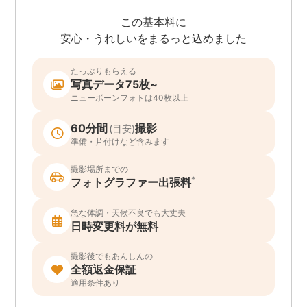
この基本料に
安心・うれしいをまるっと込めました
たっぷりもらえる
写真データ75枚~
ニューボーンフォトは40枚以上
60分間
撮影
(目安)
準備・片付けなど含みます
撮影場所までの
*
フォトグラファー出張料
急な体調・天候不良でも大丈夫
日時変更料が無料
撮影後でもあんしんの
全額返金保証
適用条件あり