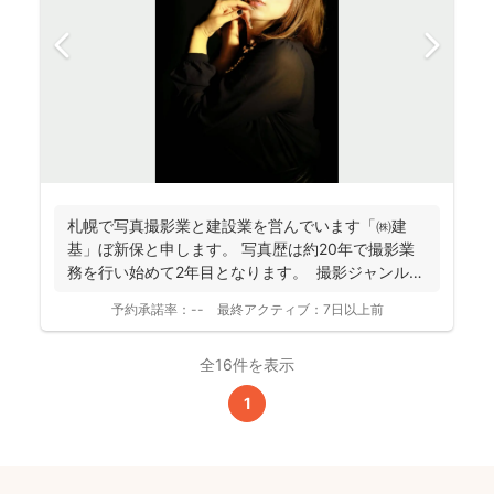
札幌で写真撮影業と建設業を営んでいます「㈱建
基」ぼ新保と申します。 写真歴は約20年で撮影業
務を行い始めて2年目となります。 撮影ジャンルは
お客様...
予約承諾率：
--
最終アクティブ：
7日以上前
全16件を表示
1