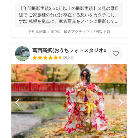
【年間撮影実績2５0組以上の撮影実績】３児の母目
線で ご家族様の分だけ存在する想いをカタチにしま
す🕊️ 札幌を拠点に、家族写真をメインに撮影してお
りま...
予約承諾率：
100%
最終アクティブ：
7日以上前
葛西高拡(おうちフォトスタジオcocofilm)
5
(
2
)
男性