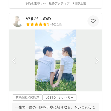
たナチュラルな...
予約承諾率：
--
最終アクティブ：
7日以上前
やまだ しのの
5
(
40
)
女性
発達凸凹相談歓迎
LGBTQフレンドリー
一生で一度の一瞬を丁寧に切り取る、をいつも心に