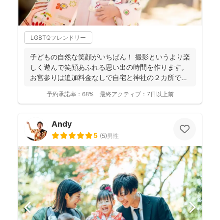
LGBTQフレンドリー
子どもの自然な笑顔がいちばん！ 撮影というより楽
しく遊んで笑顔あふれる思い出の時間を作ります。
お宮参りは追加料金なしで自宅と神社の２カ所で撮
影で...
予約承諾率：
68%
最終アクティブ：
7日以上前
Andy
5
(
5
)
男性