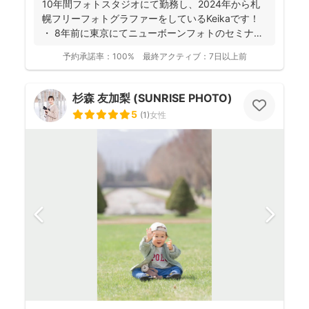
10年間フォトスタジオにて勤務し、2024年から札
幌フリーフォトグラファーをしているKeikaです！
・ 8年前に東京にてニューボーンフォトのセミナ
ー...
予約承諾率：
100%
最終アクティブ：
7日以上前
杉森 友加梨 (SUNRISE PHOTO)
5
(
1
)
女性