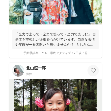
「全力で走って・全力で笑って・全力で楽しむ」 自
然体を重視した撮影を心がけています。自然な表情
や笑顔が一番素敵だと思いませんか？ もちろん、
きちん...
予約承諾率：
71%
最終アクティブ：
7日以上前
北山恒一郎
男性