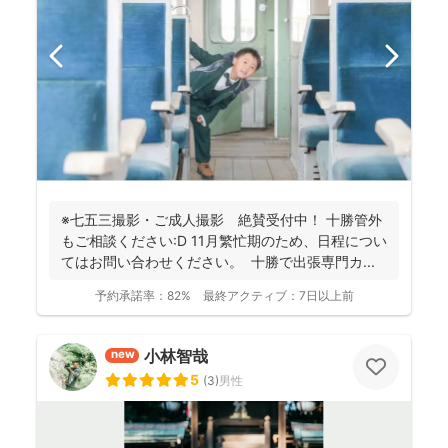
※七五三撮影・ご成人撮影 絶賛受付中！ 十勝管外
もご相談ください:D 11月繁忙期のため、日程につい
てはお問い合わせください。 十勝で出張専門カ...
予約承諾率：
82%
最終アクティブ：
7日以上前
小林智哉
new
5
(
3
)
男性