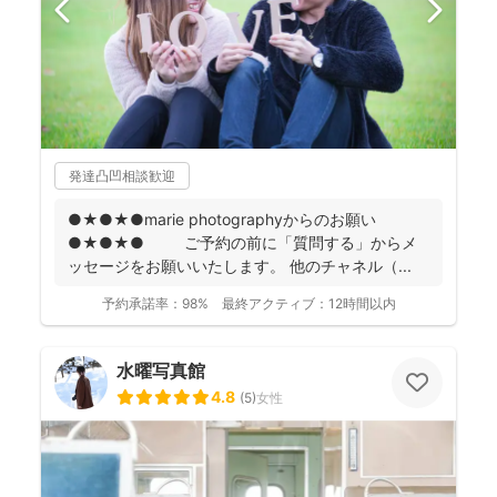
発達凸凹相談歓迎
●★●★●marie photographyからのお願い
●★●★● ご予約の前に「質問する」からメ
ッセージをお願いいたします。 他のチャネル（...
予約承諾率：
98%
最終アクティブ：
12時間以内
水曜写真館
4.8
(
5
)
女性