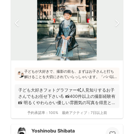
子どもが大好きで、撮影の前も、まずはお子さんと打ち
解けることを大切にされていらっしゃいます。「パパ以
外の男の人は苦手だったけど、小林さんには懐きまし
た！」というお声も！明るく優しい雰囲気の仕上がりの
子ども大好きフォトグラファー✨人見知りするお子
写真をお求めの方にはぜひおすすめです♪
さんでもお任せ下さい💪 📸400件以上の撮影経験有
📸 明るくやわらかい優しい雰囲気の写真を得意とし
ていま...
予約承諾率：
100%
最終アクティブ：
7日以上前
Yoshinobu Shibata