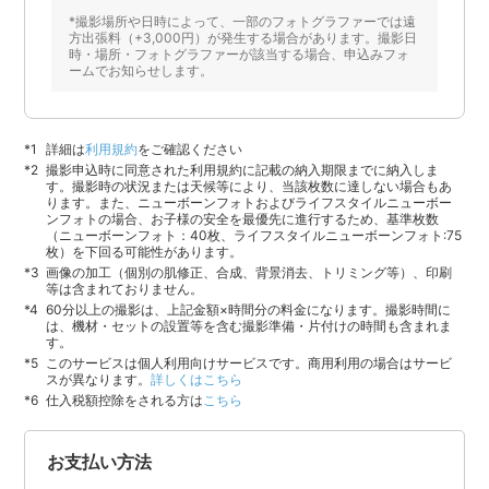
*撮影場所や日時によって、一部のフォトグラファーでは遠
方出張料（+3,000円）が発生する場合があります。撮影日
時・場所・フォトグラファーが該当する場合、申込みフォ
ームでお知らせします。
詳細は
利用規約
をご確認ください
撮影申込時に同意された利用規約に記載の納入期限までに納入しま
す。撮影時の状況または天候等により、当該枚数に達しない場合もあ
ります。また、ニューボーンフォトおよびライフスタイルニューボー
ンフォトの場合、お子様の安全を最優先に進行するため、基準枚数
（ニューボーンフォト：40枚、ライフスタイルニューボーンフォト:75
枚）を下回る可能性があります。
画像の加工（個別の肌修正、合成、背景消去、トリミング等）、印刷
等は含まれておりません。
60分以上の撮影は、上記金額×時間分の料金になります。撮影時間に
は、機材・セットの設置等を含む撮影準備・片付けの時間も含まれま
す。
このサービスは個人利用向けサービスです。商用利用の場合はサービ
スが異なります。
詳しくはこちら
仕入税額控除をされる方は
こちら
お支払い方法