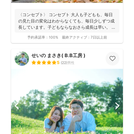
〈コンセプト〉 コンセプト 大人も子どもも、毎日
の見た目の変化はわからなくても、毎日少しずつ成
長しています。子どもならなおさら成長は早い。
大人...
予約承諾率：
100%
最終アクティブ：
7日以上前
せいの まさき( B.B工房 )
5
(
22
)
男性