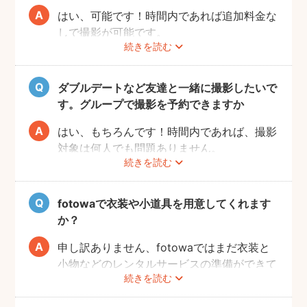
ご了承ください。
はい、可能です！時間内であれば追加料金な
しで撮影が可能です。
続きを読む
撮影をスムーズに進行させるために、事前に
その旨をフォトグラファーにお伝えいただけ
ると幸いです。
ダブルデートなど友達と一緒に撮影したいで
す。グループで撮影を予約できますか
はい、もちろんです！時間内であれば、撮影
対象は何人でも問題ありません。
続きを読む
追加料金も一切なしで、ご友人と一緒に撮影
をお楽しみいただけます。
fotowaで衣装や小道具を用意してくれます
か？
申し訳ありません、fotowaではまだ衣装と
小物などのレンタルサービスの準備ができて
続きを読む
おりませんので、お客様ご自身にご用意をお
願いしております。