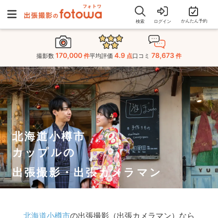
かんたん予約
検索
ログイン
170,000
4.9
78,673
撮影数
件
平均評価
点
口コミ
件
北海道小樽市
カップルの
出張撮影・出張カメラマン
北海道小樽市
の出張撮影（出張カメラマン）なら