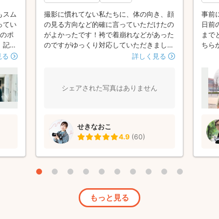
もスム
撮影に慣れてない私たちに、体の向き、顔
事前
ってい
の見る方向など的確に言っていただけたの
日前
影のポ
がよかったです！袴で着崩れなどがあった
まで
、記念
のですがゆっくり対応していただきまし
ちら
またコ
た。 こういう写真を撮りたい！というの
かっ
見る
詳しく見る
しく撮
を撮影前からヒアリングしてくださりまし
いて
てい
た！ 撮影当日ほんとに楽しくて仲のいい
ット
がとう
友達との卒業式の思い出にもなりましたし
撮影
シェアされた写真はありません
写真も素敵でお願いしていい機会になりま
れた
した！ありがとうございした！
思い
せきなおこ
4.9
(
60
)
もっと見る