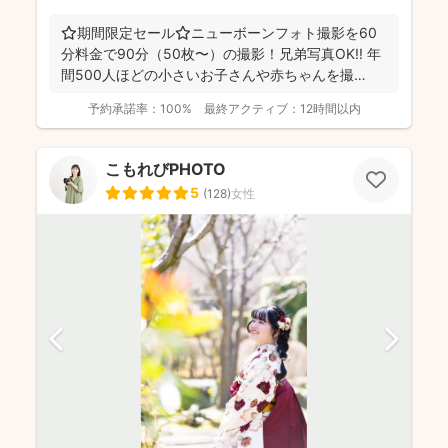
⭐️期間限定セール⭐️ニューボーンフォト撮影を60
分料金で90分（50枚〜）の撮影！兄弟写真OK!! 年
間500人ほどの小さいお子さんや赤ちゃんを撮
影！...
予約承諾率：
100%
最終アクティブ：
12時間以内
こもれびPHOTO
5
(
128
)
女性