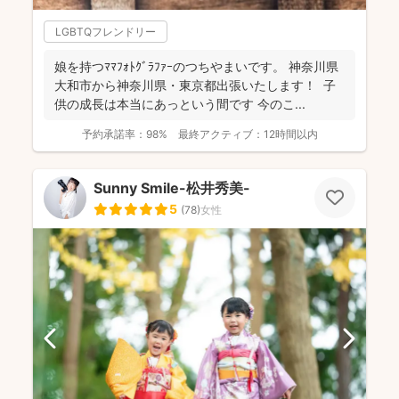
LGBTQフレンドリー
娘を持つﾏﾏﾌｫﾄｸﾞﾗﾌｧｰのつちやまいです。 神奈川県
大和市から神奈川県・東京都出張いたします！ 子
供の成長は本当にあっという間です 今のこ...
予約承諾率：
98%
最終アクティブ：
12時間以内
Sunny Smile-松井秀美-
5
(
78
)
女性