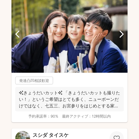
発達凸凹相談歓迎
✨きょうだいカット✨ 「きょうだいカットも撮りた
い！」というご希望はとても多く、ニューボーンだ
けではなく、七五三、お宮参りをはじめとする家族
写真を得意と...
予約承諾率：
90%
最終アクティブ：
12時間以内
スシダ タイスケ