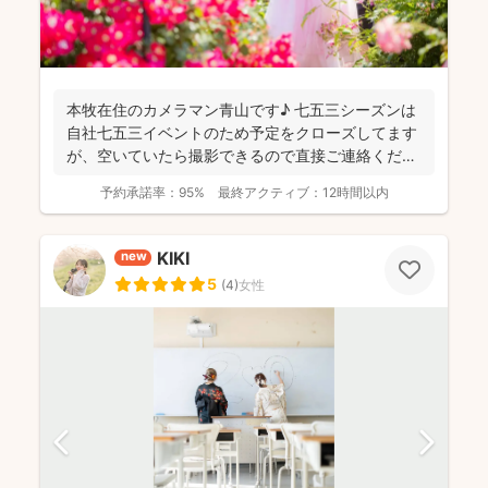
本牧在住のカメラマン青山です♪ 七五三シーズンは
自社七五三イベントのため予定をクローズしてます
が、空いていたら撮影できるので直接ご連絡くださ
い。中区のおす...
予約承諾率：
95%
最終アクティブ：
12時間以内
KIKI
new
5
(
4
)
女性