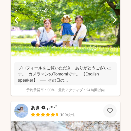
プロフィールをご覧いただき、ありがとうございま
す。 カメラマンのTomomiです。 【English
speaker】 ── その日の...
予約承諾率：
90%
最終アクティブ：
24時間以内
あき ❁.｡.*･ﾟ
5
(
109
)
女性