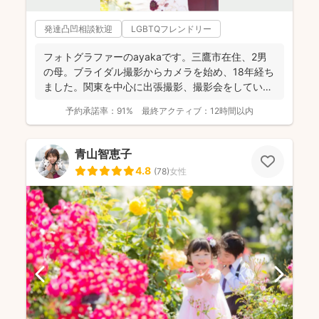
発達凸凹相談歓迎
LGBTQフレンドリー
フォトグラファーのayakaです。三鷹市在住、2男
の母。ブライダル撮影からカメラを始め、18年経ち
ました。関東を中心に出張撮影、撮影会をしていま
す。 ...
予約承諾率：
91%
最終アクティブ：
12時間以内
青山智恵子
4.8
(
78
)
女性