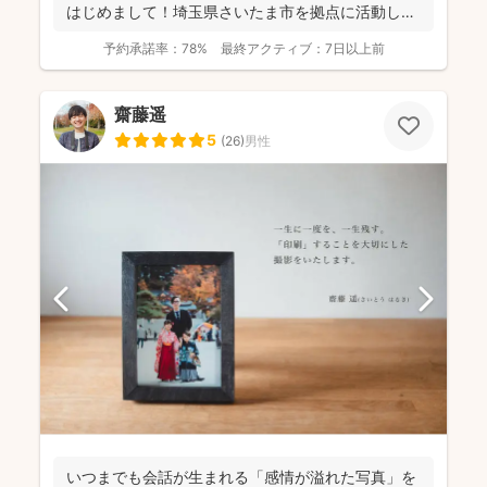
はじめまして！埼玉県さいたま市を拠点に活動して
おります、フ...
予約承諾率：
78%
最終アクティブ：
7日以上前
齋藤遥
5
(
26
)
男性
いつまでも会話が生まれる「感情が溢れた写真」を