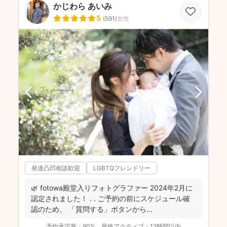
かじわら あいみ
5
(
591
)
女性
発達凸凹相談歓迎
LGBTQフレンドリー
🌿 fotowa殿堂入りフォトグラファー 2024年2月に
認定されました！ . . ご予約の前にスケジュール確
認のため、 「質問する」ボタンから...
予約承諾率：
90%
最終アクティブ：
12時間以内