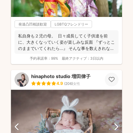
発達凸凹相談歓迎
LGBTQフレンドリー
私自身も２児の母。 日々成長してく子供達を前
に、大きくなっていく姿が楽しみな反面 『ずっとこ
のままでいてくれたら...』 そんな事を数えきれな
い...
予約承諾率：
99%
最終アクティブ：
3日以内
hinaphoto studio 増田律子
4.9
(
206
)
女性