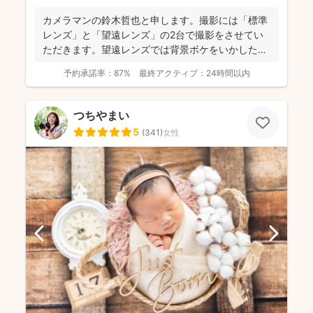
カメラマンの鈴木哲也と申します。撮影には「標準
レンズ」と「望遠レンズ」の2台で撮影をさせてい
ただきます。望遠レンズでは背景ボケをいかしたお
写真を撮影させて...
予約承諾率：
87%
最終アクティブ：
24時間以内
つちやまい
5
(
341
)
女性