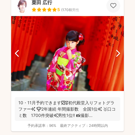
栗田 広行
5
(
1708
)
男性
10・11月予約できます🍁🎖初代殿堂入りフォトグラ
ファー✨ 🏆2年連続 年間撮影数 全国1位✨ 🥇口コ
ミ数 1700件突破✨男性1位‼️ 📸撮影...
予約承諾率：
96%
最終アクティブ：
24時間以内