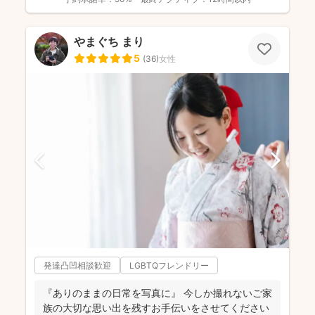
やまぐち まり
5
(
36
)
女性
発達凸凹相談歓迎
LGBTQフレンドリー
『ありのままの日常を写真に』 今しか撮れないご家
族の大切な思い出を残すお手伝いをさせてください