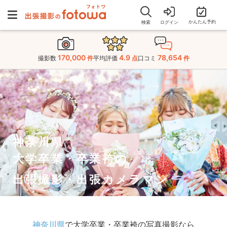
かんたん予約
検索
ログイン
170,000
4.9
78,654
撮影数
件
平均評価
点
口コミ
件
神奈川県
大学卒業・卒業袴の
出張撮影・出張カメラマン
神奈川県
で大学卒業・卒業袴の写真撮影なら