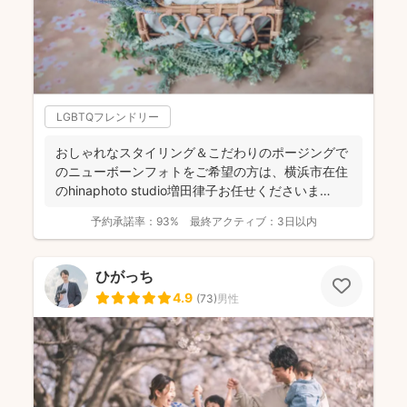
LGBTQフレンドリー
おしゃれなスタイリング＆こだわりのポージングで
のニューボーンフォトをご希望の方は、横浜市在住
のhinaphoto studio増田律子お任せくださいま
せ！...
予約承諾率：
93%
最終アクティブ：
3日以内
ひがっち
4.9
(
73
)
男性