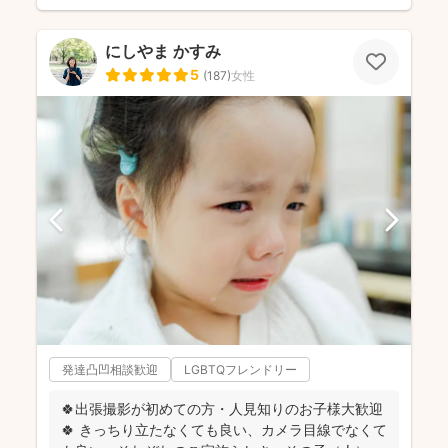
にしやま かすみ
5
(
187
)
女性
発達凸凹相談歓迎
LGBTQフレンドリー
🍀出張撮影が初めての方・人見知りのお子様大歓迎
🍀 きっちり立たなくても良い、カメラ目線でなくて