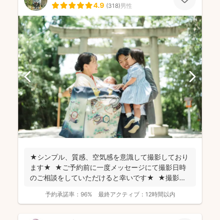
4.9
(
318
)
男性
★シンプル、質感、空気感を意識して撮影しており
ます★ ★ご予約前に一度メッセージにて撮影日時
のご相談をしていただけると幸いです★ ★撮影に
つい...
予約承諾率：
96%
最終アクティブ：
12時間以内