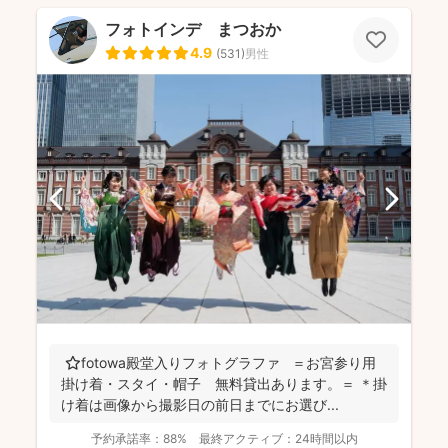
フォトインデ まつおか
4.9
(
531
)
男性
⭐️fotowa殿堂入りフォトグラファ ＝お宮参り用
掛け着・スタイ・帽子 無料貸出あります。＝ ＊掛
け着は画像から撮影日の前日までにお選び...
予約承諾率：
88%
最終アクティブ：
24時間以内