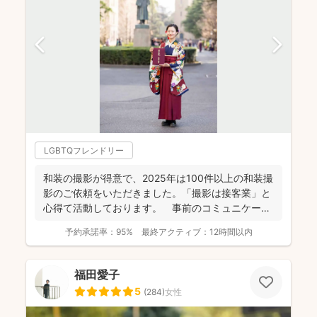
LGBTQフレンドリー
和装の撮影が得意で、2025年は100件以上の和装撮
影のご依頼をいただきました。「撮影は接客業」と
心得て活動しております。 事前のコミュニケーシ
ョンにより...
予約承諾率：
95%
最終アクティブ：
12時間以内
福田愛子
5
(
284
)
女性