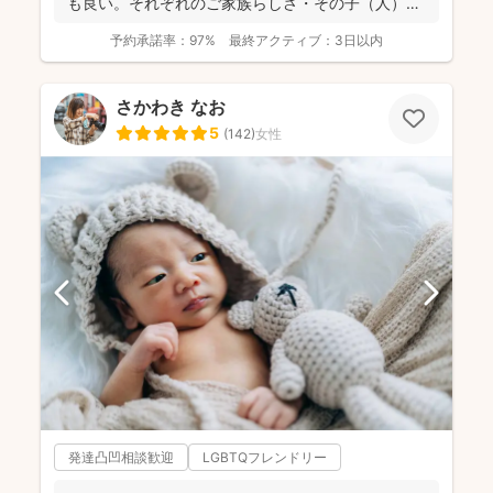
も良い。それぞれのご家族らしさ・その子（人）ら
しさがわかる...
予約承諾率：
97%
最終アクティブ：
3日以内
さかわき なお
5
(
142
)
女性
発達凸凹相談歓迎
LGBTQフレンドリー