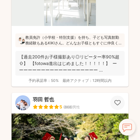
教員免許（小学校・特別支援）を持ち、子ども写真館勤
務経験もあるKIKIさん。どんなお子様ともすぐに仲良くな
れる安心感があります！会話や遊びを通して自然な笑顔
を引き出し、日々成長している大切な瞬間を写真に記録
【過去200件お子様撮影あり◎リピーター率90%超
することを大切にされています(^^)
⇧】 【fotowa進出はじめました！！！！！】 ー
ーーーーーーーーーーーーーーーーーー ...
予約承諾率：
50%
最終アクティブ：
12時間以内
羽田 哲也
5
(
868
)
男性