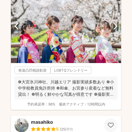
発達凸凹相談歓迎
LGBTQフレンドリー
❁大宮氷川神社、川越エリア 撮影実績多数あり ❁小
中学校教員免許所持 ❁和傘、お宮参り産着など無料
貸出！ ❁明るく鮮やかな写真が得意です ❁撮影実...
予約承諾率：
96%
最終アクティブ：
12時間以内
masahiko
5
(
25
)
男性