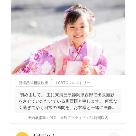
発達凸凹相談歓迎
LGBTQフレンドリー
初めまして。 主に東海三県静岡県西部で出張撮影
をさせていただいている川西悟と申します。 何気な
く過ぎてゆく日常の瞬間を、お客様と一緒に画像と
して残...
予約承諾率：
91%
最終アクティブ：
24時間以内