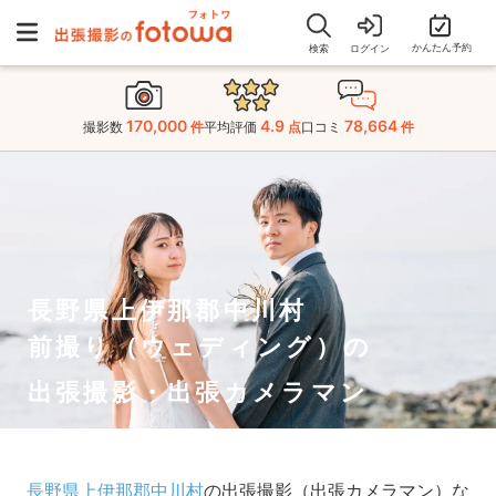
かんたん予約
検索
ログイン
170,000
4.9
78,664
撮影数
件
平均評価
点
口コミ
件
長野県上伊那郡中川村
前撮り（ウェディング）の
出張撮影・出張カメラマン
長野県上伊那郡中川村
の出張撮影（出張カメラマン）な