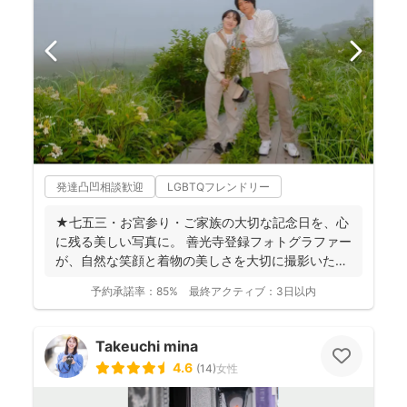
発達凸凹相談歓迎
LGBTQフレンドリー
★七五三・お宮参り・ご家族の大切な記念日を、心
に残る美しい写真に。 善光寺登録フォトグラファー
が、自然な笑顔と着物の美しさを大切に撮影いたし
ます。 ◉...
予約承諾率：
85%
最終アクティブ：
3日以内
Takeuchi mina
4.6
(
14
)
女性