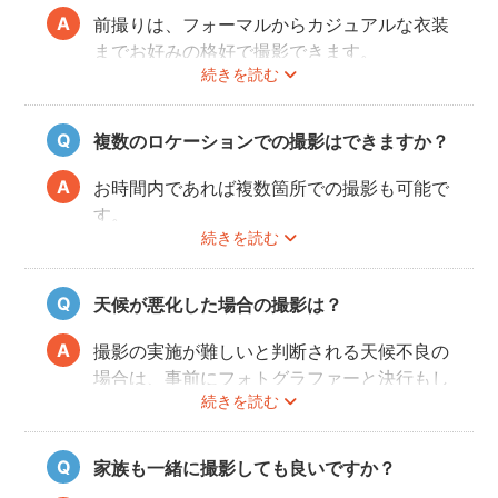
前撮りは、フォーマルからカジュアルな衣装
までお好みの格好で撮影できます。
続きを読む
最近では式当日と異なる雰囲気を残せる、カ
ジュアルな服装も人気が高いです。
和装・ウェディングドレス・タキシードだけ
複数のロケーションでの撮影はできますか？
でなく、女性はミニドレス、男性はハットを
かぶったり、カラフルな蝶ネクタイをした
お時間内であれば複数箇所での撮影も可能で
り、ジャケット以外のスタイルも流行ってい
す。
ます。
続きを読む
事前に撮りたい場所や撮影のイメージをフォ
トグラファーさんと相談しておくと撮影もス
ムーズに行うことができますよ。
天候が悪化した場合の撮影は？
撮影の実施が難しいと判断される天候不良の
場合は、事前にフォトグラファーと決行もし
続きを読む
くは日時変更をご相談ください。
日時変更方法は
こちら
をご参照ください。
家族も一緒に撮影しても良いですか？