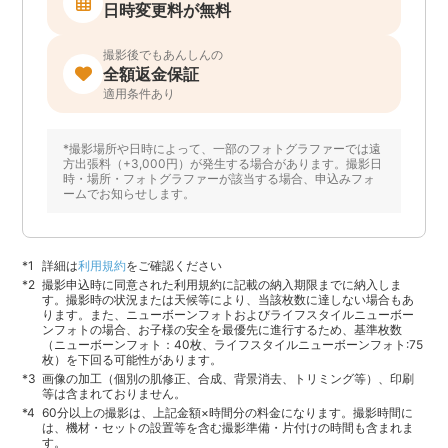
日時変更料が無料
撮影後でもあんしんの
全額返金保証
適用条件あり
*撮影場所や日時によって、一部のフォトグラファーでは遠
方出張料（+3,000円）が発生する場合があります。撮影日
時・場所・フォトグラファーが該当する場合、申込みフォ
ームでお知らせします。
詳細は
利用規約
をご確認ください
撮影申込時に同意された利用規約に記載の納入期限までに納入しま
す。撮影時の状況または天候等により、当該枚数に達しない場合もあ
ります。また、ニューボーンフォトおよびライフスタイルニューボー
ンフォトの場合、お子様の安全を最優先に進行するため、基準枚数
（ニューボーンフォト：40枚、ライフスタイルニューボーンフォト:75
枚）を下回る可能性があります。
画像の加工（個別の肌修正、合成、背景消去、トリミング等）、印刷
等は含まれておりません。
60分以上の撮影は、上記金額×時間分の料金になります。撮影時間に
は、機材・セットの設置等を含む撮影準備・片付けの時間も含まれま
す。