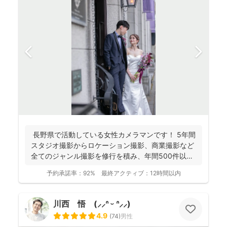
長野県で活動している女性カメラマンです！ 5年間
スタジオ撮影からロケーション撮影、商業撮影など
全てのジャンル撮影を修行を積み、年間500件以上
の撮影...
予約承諾率：
92%
最終アクティブ：
12時間以内
川西 悟 (⸝⸝ᐢ ᵕ ᐢ⸝⸝)
4.9
(
74
)
男性