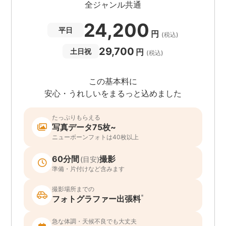
全ジャンル共通
24,200
平日
円
(税込)
29,700
円
土日祝
(税込)
この基本料に
安心・うれしいをまるっと込めました
たっぷりもらえる
写真データ75枚~
ニューボーンフォトは40枚以上
60分間
撮影
(目安)
準備・片付けなど含みます
撮影場所までの
*
フォトグラファー出張料
急な体調・天候不良でも大丈夫