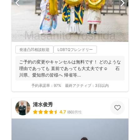
発達凸凹相談歓迎
LGBTQフレンドリー
ご予約の変更やキャンセルは無料です！ どのような
理由であっても 直前であっても大丈夫です☺️ 石
川県、愛知県の皆様へ 帰省等...
予約承諾率：
97%
最終アクティブ：
3日以内
清水俊秀
4.7
(
60
)
男性