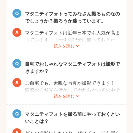
ともありますので、臨月までの撮影をご検討
いただければと思います。
マタニティフォトってみなさん撮るものなの
でしょうか？撮ろうか迷っています。
マタニティフォトは近年日本でも人気が高ま
っています。「一生の記念に撮っておきた
続きを読む
い」と考える方が増えているようです。
また、マタニティフォトを撮るべきか迷って
いらっしゃる方の多くに、「衣装がはずかし
自宅でおしゃれなマタニティフォトは撮影で
い」「素肌を見られたくない」と考える方も
きますか？
多いようです。
fotowaではご自宅への出張も可能ですの
ご自宅でも、素敵な写真が撮影できます！
で、ご夫婦らしい装いで自然体なマタニティ
窓際の自然光を活かしてやわらかい光の中で
続きを読む
フォトを撮影いただけます。
撮影するのが人気です。妊婦さんはお部屋の
ご近所の公園でカジュアルに撮影したり、素
お片付けも大変かと思いますが、撮影したい
肌をみせる衣装ではご自宅で撮影するなど、
場所周辺だけお片付けいただく程度で大丈夫
マタニティフォトを撮る前にやっておくとい
撮影時間の範囲内でシーンを変えることも可
です。
いことは？
能です。
どんな撮影にしたいか、ぜひイメージを膨ら