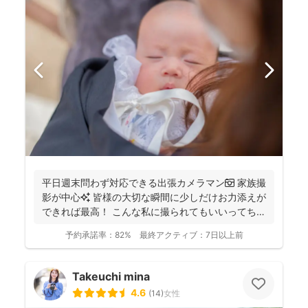
平日週末問わず対応できる出張カメラマン📷 家族撮
影が中心✨ 皆様の大切な瞬間に少しだけお力添えが
できれば最高！ こんな私に撮られてもいいってちら
っと...
予約承諾率：
82%
最終アクティブ：
7日以上前
Takeuchi mina
4.6
(
14
)
女性