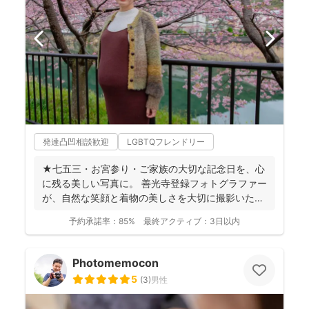
発達凸凹相談歓迎
LGBTQフレンドリー
★七五三・お宮参り・ご家族の大切な記念日を、心
に残る美しい写真に。 善光寺登録フォトグラファー
が、自然な笑顔と着物の美しさを大切に撮影いたし
ます。 ◉...
予約承諾率：
85%
最終アクティブ：
3日以内
Photomemocon
5
(
3
)
男性