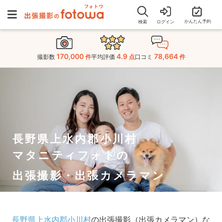
かんたん予約
検索
ログイン
170,000
4.9
78,664
撮影数
件
平均評価
点
口コミ
件
長野県上水内郡小川村
マタニティフォトの
出張撮影・出張カメラマン
長野県上水内郡小川村
の出張撮影（出張カメラマン）な