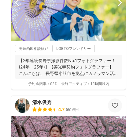
発達凸凹相談歓迎
LGBTQフレンドリー
【2年連続長野県撮影件数No.1フォトグラファー！
(24年・25年)】【善光寺契約フォトグラファー】
こんにちは。 長野県小諸市を拠点にカメラマン活
動...
予約承諾率：
92%
最終アクティブ：
12時間以内
清水俊秀
4.7
(
60
)
男性