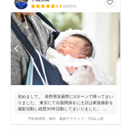
4.8
(
37
)
男性
初めまして。 長野県安曇野にUターンで帰ってまい
りました。 東京にて出版関係をに土日は家族撮影を
撮影活動し経歴30年活動してまいりました。 ...
予約承諾率：
96%
最終アクティブ：
7日以上前