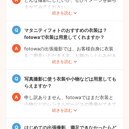
ませてみてください。
続きを読む
Instagramやママ向けの雑誌などで、素敵な
撮影事例を見たり、サッシュベルト等の撮影
小物について情報収集するのも楽しいです
マタニティフォトのおすすめの衣装は？
よ。また、何より大事なのは被写体のママと
fotowaで衣装は用意してくれますか？
お腹の赤ちゃんの健康です。当日無理せず撮
影を行えるよう、日々健やかに過ごしていた
fotowaの出張撮影では、お客様自身に衣装
だければと思います。
をご用意いただきます。お腹のふくらみがき
続きを読む
れいに見える薄手のお洋服や、チューブトッ
プにスカート等で、素肌を写すスタイルも人
気です。どうぞお好きな衣装で撮影を楽しん
写真撮影に使う衣装や小物などは用意しても
でくださいね。
らえますか？
申し訳ありません、fotowaではまだ衣装と
小物などのレンタルサービスの準備ができて
続きを読む
おりませんので、お客様ご自身にご用意をお
願いしております。
はじめての出張撮影、満足できなかったらど