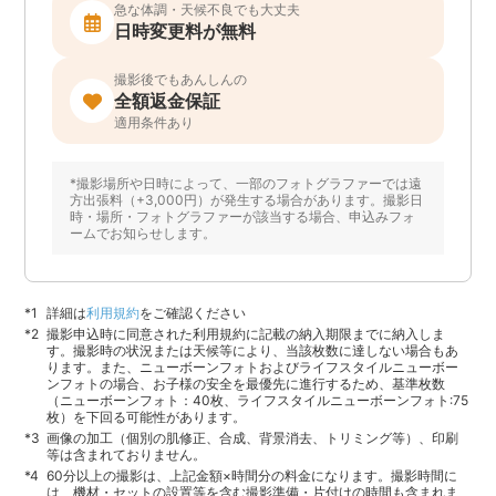
急な体調・天候不良でも大丈夫
日時変更料が無料
撮影後でもあんしんの
全額返金保証
適用条件あり
*撮影場所や日時によって、一部のフォトグラファーでは遠
方出張料（+3,000円）が発生する場合があります。撮影日
時・場所・フォトグラファーが該当する場合、申込みフォ
ームでお知らせします。
詳細は
利用規約
をご確認ください
撮影申込時に同意された利用規約に記載の納入期限までに納入しま
す。撮影時の状況または天候等により、当該枚数に達しない場合もあ
ります。また、ニューボーンフォトおよびライフスタイルニューボー
ンフォトの場合、お子様の安全を最優先に進行するため、基準枚数
（ニューボーンフォト：40枚、ライフスタイルニューボーンフォト:75
枚）を下回る可能性があります。
画像の加工（個別の肌修正、合成、背景消去、トリミング等）、印刷
等は含まれておりません。
60分以上の撮影は、上記金額×時間分の料金になります。撮影時間に
は、機材・セットの設置等を含む撮影準備・片付けの時間も含まれま