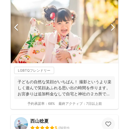
LGBTQフレンドリー
子どもの自然な笑顔がいちばん！ 撮影というより楽
しく遊んで笑顔あふれる思い出の時間を作ります。
お宮参りは追加料金なしで自宅と神社の２カ所で撮
影で...
予約承諾率：
68%
最終アクティブ：
7日以上前
西山稔夏
5
(
3
)
男性