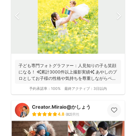
子ども専門フォトグラファー：人見知りの子も笑顔
になる！ ✨累計3000件以上撮影実績✨ あやしのプ
ロとしてお子様の性格や気持ちを尊重しながらペー
スに合...
予約承諾率：
100%
最終アクティブ：
3日以内
Creator.Miraio@かしょう
4.8
(
82
)
男性