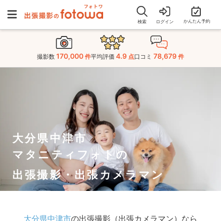
かんたん予約
検索
ログイン
170,000
4.9
78,679
撮影数
件
平均評価
点
口コミ
件
大分県中津市
マタニティフォトの
出張撮影・出張カメラマン
大分県中津市
の出張撮影（出張カメラマン）なら