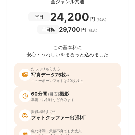
全ジャンル共通
24,200
平日
円
(税込)
29,700
円
土日祝
(税込)
この基本料に
安心・うれしいをまるっと込めました
たっぷりもらえる
写真データ75枚~
ニューボーンフォトは40枚以上
60分間
撮影
(目安)
準備・片付けなど含みます
撮影場所までの
*
フォトグラファー出張料
急な体調・天候不良でも大丈夫