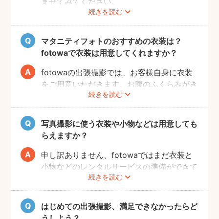
ませてみてください。
続きを読む
Instagramやママ向けの雑誌などで、素敵な
撮影事例を見たり、サッシュベルト等の撮影
小物について情報収集するのも楽しいです
マタニティフォトのおすすめの衣装は？
よ。また、何より大事なのは被写体のママと
fotowaで衣装は用意してくれますか？
お腹の赤ちゃんの健康です。当日無理せず撮
影を行えるよう、日々健やかに過ごしていた
fotowaの出張撮影では、お客様自身に衣装
だければと思います。
をご用意いただきます。お腹のふくらみがき
続きを読む
れいに見える薄手のお洋服や、チューブトッ
プにスカート等で、素肌を写すスタイルも人
気です。どうぞお好きな衣装で撮影を楽しん
写真撮影に使う衣装や小物などは用意しても
でくださいね。
らえますか？
申し訳ありません、fotowaではまだ衣装と
小物などのレンタルサービスの準備ができて
続きを読む
おりませんので、お客様ご自身にご用意をお
願いしております。
はじめての出張撮影、満足できなかったらど
うしよう？