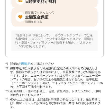
日時変更料が無料
撮影後でもあんしんの
全額返金保証
適用条件あり
*撮影場所や日時によって、一部のフォトグラファーでは遠
方出張料（+3,000円）が発生する場合があります。撮影日
時・場所・フォトグラファーが該当する場合、申込みフォ
ームでお知らせします。
詳細は
利用規約
をご確認ください
撮影申込時に同意された利用規約に記載の納入期限までに納入しま
す。撮影時の状況または天候等により、当該枚数に達しない場合もあ
ります。また、ニューボーンフォトおよびライフスタイルニューボー
ンフォトの場合、お子様の安全を最優先に進行するため、基準枚数
（ニューボーンフォト：40枚、ライフスタイルニューボーンフォト:75
枚）を下回る可能性があります。
画像の加工（個別の肌修正、合成、背景消去、トリミング等）、印刷
等は含まれておりません。
60分以上の撮影は、上記金額×時間分の料金になります。撮影時間に
は、機材・セットの設置等を含む撮影準備・片付けの時間も含まれま
す。