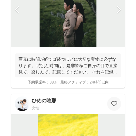
写真は時間が経てば経つほどに大切な宝物に必ずな
ります。 特別な時間は、是非皆様ご自身の目で直接
見て、楽しんで、記憶してください。 それを記録す
るために...
予約承諾率：
88%
最終アクティブ：
24時間以内
ひめの唯那
女性