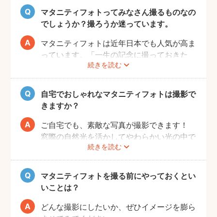
いただければと思います。
マタニティフォトってみなさん撮るものなの
でしょうか？撮ろうか迷っています。
マタニティフォトは近年日本でも人気が高ま
っています。「一生の記念に撮っておきた
続きを読む
い」と考える方が増えているようです。
また、マタニティフォトを撮るべきか迷って
いらっしゃる方の多くに、「衣装がはずかし
自宅でおしゃれなマタニティフォトは撮影で
い」「素肌を見られたくない」と考える方も
きますか？
多いようです。
fotowaではご自宅への出張も可能ですの
ご自宅でも、素敵な写真が撮影できます！
で、ご夫婦らしい装いで自然体なマタニティ
窓際の自然光を活かしてやわらかい光の中で
続きを読む
フォトを撮影いただけます。
撮影するのが人気です。妊婦さんはお部屋の
ご近所の公園でカジュアルに撮影したり、素
お片付けも大変かと思いますが、撮影したい
肌をみせる衣装ではご自宅で撮影するなど、
場所周辺だけお片付けいただく程度で大丈夫
マタニティフォトを撮る前にやっておくとい
撮影時間の範囲内でシーンを変えることも可
です。
いことは？
能です。
どんな撮影にしたいか、ぜひイメージを膨ら