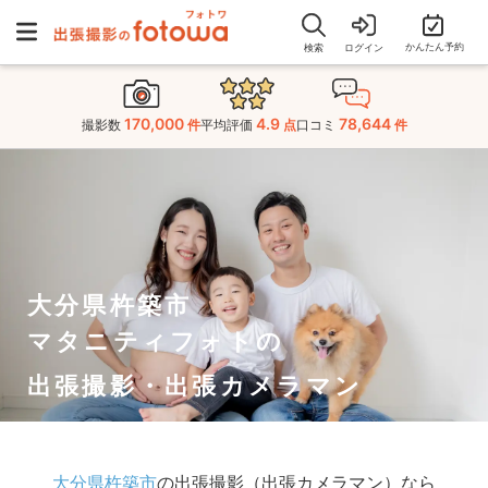
かんたん予約
検索
ログイン
170,000
4.9
78,644
撮影数
件
平均評価
点
口コミ
件
大分県杵築市
マタニティフォトの
出張撮影・出張カメラマン
大分県杵築市
の出張撮影（出張カメラマン）なら