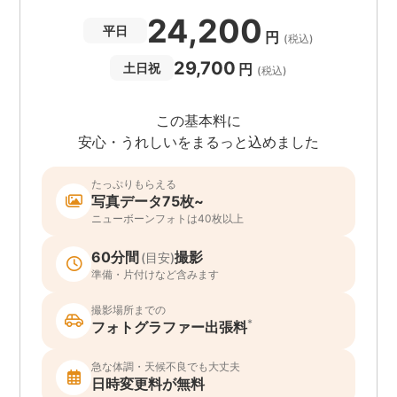
24,200
平日
円
(税込)
29,700
円
土日祝
(税込)
この基本料に
安心・うれしいをまるっと込めました
たっぷりもらえる
写真データ75枚~
ニューボーンフォトは40枚以上
60分間
撮影
(目安)
準備・片付けなど含みます
撮影場所までの
*
フォトグラファー出張料
急な体調・天候不良でも大丈夫
日時変更料が無料