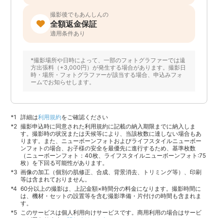
撮影後でもあんしんの
全額返金保証
適用条件あり
*撮影場所や日時によって、一部のフォトグラファーでは遠
方出張料（+3,000円）が発生する場合があります。撮影日
時・場所・フォトグラファーが該当する場合、申込みフォ
ームでお知らせします。
詳細は
利用規約
をご確認ください
撮影申込時に同意された利用規約に記載の納入期限までに納入しま
す。撮影時の状況または天候等により、当該枚数に達しない場合もあ
ります。また、ニューボーンフォトおよびライフスタイルニューボー
ンフォトの場合、お子様の安全を最優先に進行するため、基準枚数
（ニューボーンフォト：40枚、ライフスタイルニューボーンフォト:75
枚）を下回る可能性があります。
画像の加工（個別の肌修正、合成、背景消去、トリミング等）、印刷
等は含まれておりません。
60分以上の撮影は、上記金額×時間分の料金になります。撮影時間に
は、機材・セットの設置等を含む撮影準備・片付けの時間も含まれま
す。
このサービスは個人利用向けサービスです。商用利用の場合はサービ