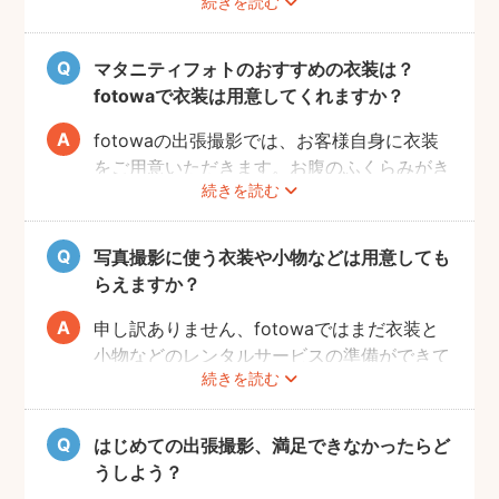
続きを読む
Instagramやママ向けの雑誌などで、素敵な
撮影事例を見たり、サッシュベルト等の撮影
小物について情報収集するのも楽しいです
マタニティフォトのおすすめの衣装は？
よ。また、何より大事なのは被写体のママと
fotowaで衣装は用意してくれますか？
お腹の赤ちゃんの健康です。当日無理せず撮
影を行えるよう、日々健やかに過ごしていた
fotowaの出張撮影では、お客様自身に衣装
だければと思います。
をご用意いただきます。お腹のふくらみがき
続きを読む
れいに見える薄手のお洋服や、チューブトッ
プにスカート等で、素肌を写すスタイルも人
気です。どうぞお好きな衣装で撮影を楽しん
写真撮影に使う衣装や小物などは用意しても
でくださいね。
らえますか？
申し訳ありません、fotowaではまだ衣装と
小物などのレンタルサービスの準備ができて
続きを読む
おりませんので、お客様ご自身にご用意をお
願いしております。
はじめての出張撮影、満足できなかったらど
うしよう？