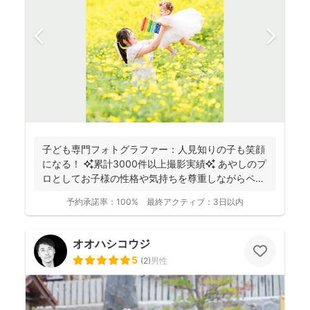
子ども専門フォトグラファー：人見知りの子も笑顔
になる！ ✨累計3000件以上撮影実績✨ あやしのプ
ロとしてお子様の性格や気持ちを尊重しながらペー
スに合...
予約承諾率：
100%
最終アクティブ：
3日以内
オオハシコウジ
5
(
2
)
男性