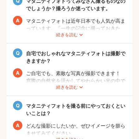
マタニティフォトってみなさん撮るものなの
でしょうか？撮ろうか迷っています。
マタニティフォトは近年日本でも人気が高ま
っています。「一生の記念に撮っておきた
続きを読む
い」と考える方が増えているようです。
また、マタニティフォトを撮るべきか迷って
いらっしゃる方の多くに、「衣装がはずかし
自宅でおしゃれなマタニティフォトは撮影で
い」「素肌を見られたくない」と考える方も
きますか？
多いようです。
fotowaではご自宅への出張も可能ですの
ご自宅でも、素敵な写真が撮影できます！
で、ご夫婦らしい装いで自然体なマタニティ
窓際の自然光を活かしてやわらかい光の中で
続きを読む
フォトを撮影いただけます。
撮影するのが人気です。妊婦さんはお部屋の
ご近所の公園でカジュアルに撮影したり、素
お片付けも大変かと思いますが、撮影したい
肌をみせる衣装ではご自宅で撮影するなど、
場所周辺だけお片付けいただく程度で大丈夫
マタニティフォトを撮る前にやっておくとい
撮影時間の範囲内でシーンを変えることも可
です。
いことは？
能です。
どんな撮影にしたいか、ぜひイメージを膨ら
ませてみてください。