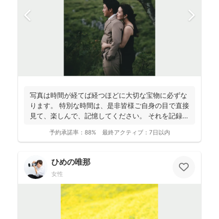
写真は時間が経てば経つほどに大切な宝物に必ずな
ります。 特別な時間は、是非皆様ご自身の目で直接
見て、楽しんで、記憶してください。 それを記録す
るために...
予約承諾率：
88%
最終アクティブ：
7日以内
ひめの唯那
女性