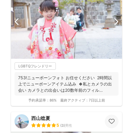
LGBTQフレンドリー
753!ニューボーンフォト お任せください 2時間以
上でニューボーンアイテム込み 🍀私とカメラの出
会い カメラとの出会いは20数年前のフィル...
予約承諾率：
86%
最終アクティブ：
7日以上前
西山稔夏
5
(
3
)
男性