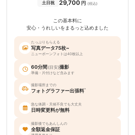
29,700
円
土日祝
(税込)
この基本料に
安心・うれしいをまるっと込めました
たっぷりもらえる
写真データ75枚~
ニューボーンフォトは40枚以上
60分間
撮影
(目安)
準備・片付けなど含みます
撮影場所までの
*
フォトグラファー出張料
急な体調・天候不良でも大丈夫
日時変更料が無料
撮影後でもあんしんの
全額返金保証