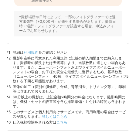
適用条件あり
*撮影場所や日時によって、一部のフォトグラファーでは遠
方出張料（+3,000円）が発生する場合があります。撮影日
時・場所・フォトグラファーが該当する場合、申込みフォ
ームでお知らせします。
詳細は
利用規約
をご確認ください
撮影申込時に同意された利用規約に記載の納入期限までに納入しま
す。撮影時の状況または天候等により、当該枚数に達しない場合もあ
ります。また、ニューボーンフォトおよびライフスタイルニューボー
ンフォトの場合、お子様の安全を最優先に進行するため、基準枚数
（ニューボーンフォト：40枚、ライフスタイルニューボーンフォト:75
枚）を下回る可能性があります。
画像の加工（個別の肌修正、合成、背景消去、トリミング等）、印刷
等は含まれておりません。
60分以上の撮影は、上記金額×時間分の料金になります。撮影時間に
は、機材・セットの設置等を含む撮影準備・片付けの時間も含まれま
す。
このサービスは個人利用向けサービスです。商用利用の場合はサービ
スが異なります。
詳しくはこちら
仕入税額控除をされる方は
こちら