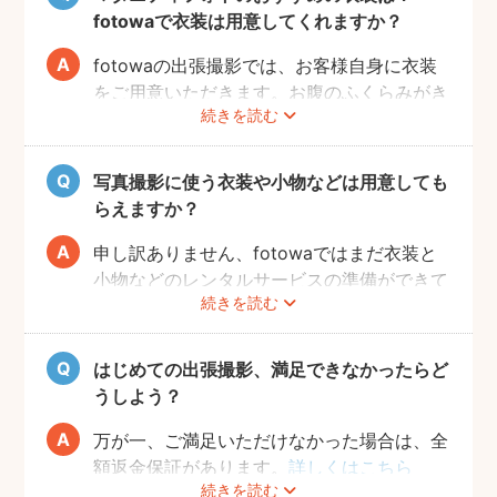
よ。また、何より大事なのは被写体のママと
fotowaで衣装は用意してくれますか？
お腹の赤ちゃんの健康です。当日無理せず撮
影を行えるよう、日々健やかに過ごしていた
fotowaの出張撮影では、お客様自身に衣装
だければと思います。
をご用意いただきます。お腹のふくらみがき
続きを読む
れいに見える薄手のお洋服や、チューブトッ
プにスカート等で、素肌を写すスタイルも人
気です。どうぞお好きな衣装で撮影を楽しん
写真撮影に使う衣装や小物などは用意しても
でくださいね。
らえますか？
申し訳ありません、fotowaではまだ衣装と
小物などのレンタルサービスの準備ができて
続きを読む
おりませんので、お客様ご自身にご用意をお
願いしております。
はじめての出張撮影、満足できなかったらど
うしよう？
万が一、ご満足いただけなかった場合は、全
額返金保証があります。
詳しくはこちら
続きを読む