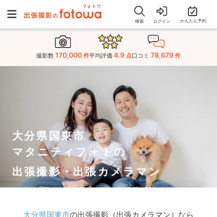
かんたん予約
検索
ログイン
170,000
4.9
78,679
撮影数
件
平均評価
点
口コミ
件
大分県国東市
マタニティフォトの
出張撮影・出張カメラマン
大分県国東市
の出張撮影（出張カメラマン）なら