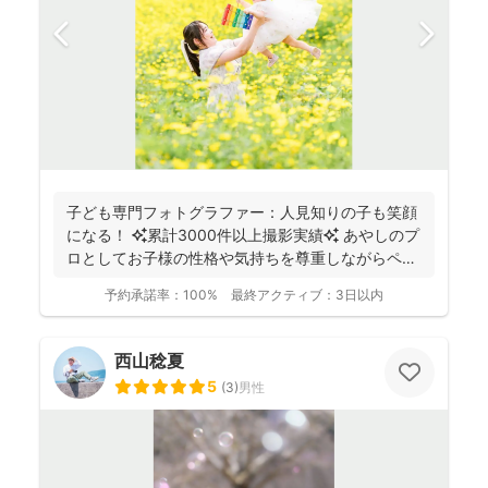
子ども専門フォトグラファー：人見知りの子も笑顔
になる！ ✨累計3000件以上撮影実績✨ あやしのプ
ロとしてお子様の性格や気持ちを尊重しながらペー
スに合...
予約承諾率：
100%
最終アクティブ：
3日以内
西山稔夏
5
(
3
)
男性