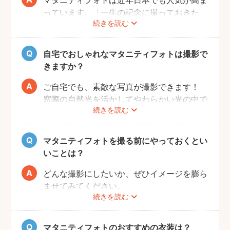
っています。「一生の記念に撮っておきた
続きを読む
い」と考える方が増えているようです。
また、マタニティフォトを撮るべきか迷って
いらっしゃる方の多くに、「衣装がはずかし
自宅でおしゃれなマタニティフォトは撮影で
い」「素肌を見られたくない」と考える方も
きますか？
多いようです。
fotowaではご自宅への出張も可能ですの
ご自宅でも、素敵な写真が撮影できます！
で、ご夫婦らしい装いで自然体なマタニティ
窓際の自然光を活かしてやわらかい光の中で
続きを読む
フォトを撮影いただけます。
撮影するのが人気です。妊婦さんはお部屋の
ご近所の公園でカジュアルに撮影したり、素
お片付けも大変かと思いますが、撮影したい
肌をみせる衣装ではご自宅で撮影するなど、
場所周辺だけお片付けいただく程度で大丈夫
マタニティフォトを撮る前にやっておくとい
撮影時間の範囲内でシーンを変えることも可
です。
いことは？
能です。
どんな撮影にしたいか、ぜひイメージを膨ら
ませてみてください。
続きを読む
Instagramやママ向けの雑誌などで、素敵な
撮影事例を見たり、サッシュベルト等の撮影
小物について情報収集するのも楽しいです
マタニティフォトのおすすめの衣装は？