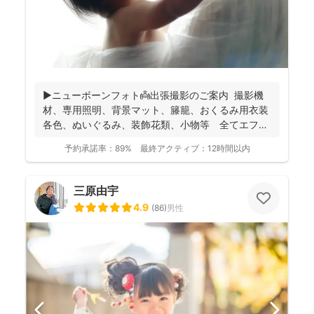
▶︎ニューボーンフォト👼出張撮影のご案内 撮影機
材、専用照明、背景マット、籐籠、おくるみ用衣装
各色、ぬいぐるみ、装飾花類、小物等 全てエフ・
スタジオが...
予約承諾率：
89%
最終アクティブ：
12時間以内
三原由宇
4.9
(
86
)
男性