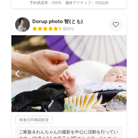
予約承諾率：
100%
最終アクティブ：
3日以内
Dorup photo 智(とも)
5
(
2
)
男性
発達凸凹相談歓迎
ご家族＆わんちゃんの撮影を中心に活動を行ってい