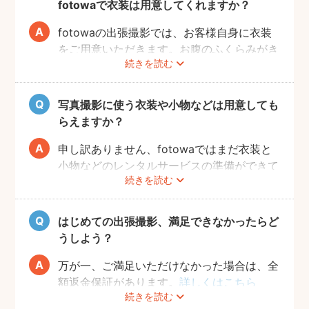
fotowaで衣装は用意してくれますか？
お腹の赤ちゃんの健康です。当日無理せず撮
影を行えるよう、日々健やかに過ごしていた
fotowaの出張撮影では、お客様自身に衣装
だければと思います。
をご用意いただきます。お腹のふくらみがき
続きを読む
れいに見える薄手のお洋服や、チューブトッ
プにスカート等で、素肌を写すスタイルも人
気です。どうぞお好きな衣装で撮影を楽しん
写真撮影に使う衣装や小物などは用意しても
でくださいね。
らえますか？
申し訳ありません、fotowaではまだ衣装と
小物などのレンタルサービスの準備ができて
続きを読む
おりませんので、お客様ご自身にご用意をお
願いしております。
はじめての出張撮影、満足できなかったらど
うしよう？
万が一、ご満足いただけなかった場合は、全
額返金保証があります。
詳しくはこちら
続きを読む