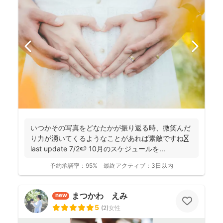
いつかその写真をどなたかが振り返る時、微笑んだ
り力が湧いてくるようなことがあれば素敵ですね⏳
last update 7/2🍉 10月のスケジュールを...
予約承諾率：
95%
最終アクティブ：
3日以内
まつかわ えみ
new
5
(
2
)
女性