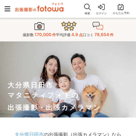
かんたん予約
検索
ログイン
170,000
4.9
78,654
撮影数
件
平均評価
点
口コミ
件
大分県日田市
マタニティフォトの
出張撮影・出張カメラマン
大分県日田市
の出張撮影（出張カメラマン）なら