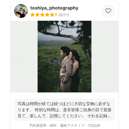
toshiya_photography
5
(
5
)
男性
写真は時間が経てば経つほどに大切な宝物に必ずな
ります。 特別な時間は、是非皆様ご自身の目で直接
見て、楽しんで、記憶してください。 それを記録す
るために...
予約承諾率：
88%
最終アクティブ：
7日以内