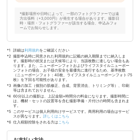
*撮影場所や日時によって、一部のフォトグラファーでは遠
方出張料（+3,000円）が発生する場合があります。撮影日
時・場所・フォトグラファーが該当する場合、申込みフォ
ームでお知らせします。
詳細は
利用規約
をご確認ください
撮影申込時に同意された利用規約に記載の納入期限までに納入しま
す。撮影時の状況または天候等により、当該枚数に達しない場合もあ
ります。また、ニューボーンフォトおよびライフスタイルニューボー
ンフォトの場合、お子様の安全を最優先に進行するため、基準枚数
（ニューボーンフォト：40枚、ライフスタイルニューボーンフォト:75
枚）を下回る可能性があります。
画像の加工（個別の肌修正、合成、背景消去、トリミング等）、印刷
等は含まれておりません。
60分以上の撮影は、上記金額×時間分の料金になります。撮影時間に
は、機材・セットの設置等を含む撮影準備・片付けの時間も含まれま
す。
このサービスは個人利用向けサービスです。商用利用の場合はサービ
スが異なります。
詳しくはこちら
仕入税額控除をされる方は
こちら
お支払い方法