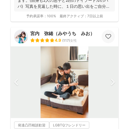
ます。(自身も2人の息子と2匹のトイプードルのパ
パ) 写真を見返した時に、１日の思い出をご自分自
身で、...
予約承諾率：
100%
最終アクティブ：
7日以上前
宮内 弥緒（みやうち みお）
4.9
(
117
)
女性
発達凸凹相談歓迎
LGBTQフレンドリー