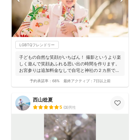
LGBTQフレンドリー
子どもの自然な笑顔がいちばん！ 撮影というより楽
しく遊んで笑顔あふれる思い出の時間を作ります。
お宮参りは追加料金なしで自宅と神社の２カ所で撮
影で...
予約承諾率：
68%
最終アクティブ：
7日以上前
西山稔夏
5
(
3
)
男性