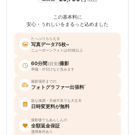
この基本料に
安心・うれしいをまるっと込めました
たっぷりもらえる
写真データ75枚~
ニューボーンフォトは40枚以上
60分間
撮影
(目安)
準備・片付けなど含みます
撮影場所までの
*
フォトグラファー出張料
急な体調・天候不良でも大丈夫
日時変更料が無料
撮影後でもあんしんの
全額返金保証
適用条件あり