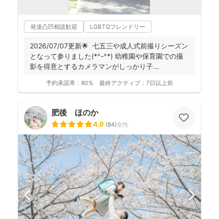
発達凸凹相談歓迎
LGBTQフレンドリー
2026/07/07更新🌟 七五三や成人式前撮りシーズン
となって参りました(*^-^*) 幼稚園や保育園での撮
影を得意とするカメラマンがしっかり子...
予約承諾率：
80%
最終アクティブ：
7日以上前
肥後 ほのか
4.9
(
84
)
女性