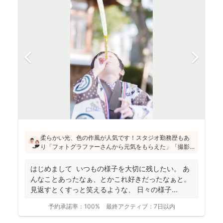
柔らかい光、色の作風が人気です！スタジオ勤務歴もあ
り「フォトグラファーさんから元気をもらえた」「撮影
が楽しかった」と評判です！かしこまった目線ありきの
写真ではなく、お子さん・親御さんの目線で、自然な様
はじめまして いつもの様子を大切に残したい。 あ
子を撮影してお届けします(^^)
んなことあったなぁ、とかこれ好きだったなぁと。
見返すとくすっと笑えるような、 日々の様子...
予約承諾率：
100%
最終アクティブ：
7日以内