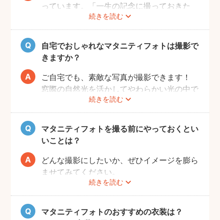
っています。「一生の記念に撮っておきた
続きを読む
い」と考える方が増えているようです。
また、マタニティフォトを撮るべきか迷って
いらっしゃる方の多くに、「衣装がはずかし
自宅でおしゃれなマタニティフォトは撮影で
い」「素肌を見られたくない」と考える方も
きますか？
多いようです。
fotowaではご自宅への出張も可能ですの
ご自宅でも、素敵な写真が撮影できます！
で、ご夫婦らしい装いで自然体なマタニティ
窓際の自然光を活かしてやわらかい光の中で
続きを読む
フォトを撮影いただけます。
撮影するのが人気です。妊婦さんはお部屋の
ご近所の公園でカジュアルに撮影したり、素
お片付けも大変かと思いますが、撮影したい
肌をみせる衣装ではご自宅で撮影するなど、
場所周辺だけお片付けいただく程度で大丈夫
マタニティフォトを撮る前にやっておくとい
撮影時間の範囲内でシーンを変えることも可
です。
いことは？
能です。
どんな撮影にしたいか、ぜひイメージを膨ら
ませてみてください。
続きを読む
Instagramやママ向けの雑誌などで、素敵な
撮影事例を見たり、サッシュベルト等の撮影
小物について情報収集するのも楽しいです
マタニティフォトのおすすめの衣装は？
よ。また、何より大事なのは被写体のママと