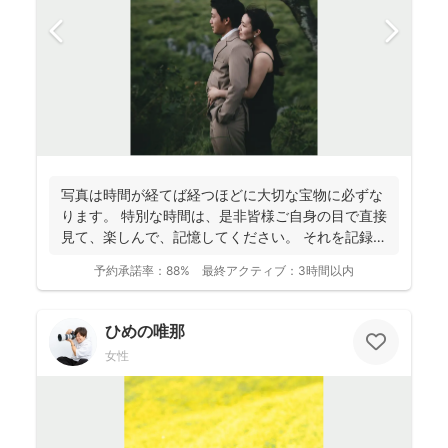
写真は時間が経てば経つほどに大切な宝物に必ずな
ります。 特別な時間は、是非皆様ご自身の目で直接
見て、楽しんで、記憶してください。 それを記録す
るために...
予約承諾率：
88%
最終アクティブ：
3時間以内
ひめの唯那
女性