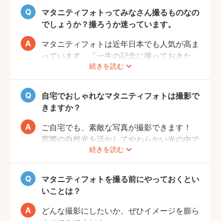
いただければと思います。
マタニティフォトってみなさん撮るものなの
でしょうか？撮ろうか迷っています。
マタニティフォトは近年日本でも人気が高ま
っています。「一生の記念に撮っておきた
続きを読む
い」と考える方が増えているようです。
また、マタニティフォトを撮るべきか迷って
いらっしゃる方の多くに、「衣装がはずかし
自宅でおしゃれなマタニティフォトは撮影で
い」「素肌を見られたくない」と考える方も
きますか？
多いようです。
fotowaではご自宅への出張も可能ですの
ご自宅でも、素敵な写真が撮影できます！
で、ご夫婦らしい装いで自然体なマタニティ
窓際の自然光を活かしてやわらかい光の中で
続きを読む
フォトを撮影いただけます。
撮影するのが人気です。妊婦さんはお部屋の
ご近所の公園でカジュアルに撮影したり、素
お片付けも大変かと思いますが、撮影したい
肌をみせる衣装ではご自宅で撮影するなど、
場所周辺だけお片付けいただく程度で大丈夫
マタニティフォトを撮る前にやっておくとい
撮影時間の範囲内でシーンを変えることも可
です。
いことは？
能です。
どんな撮影にしたいか、ぜひイメージを膨ら