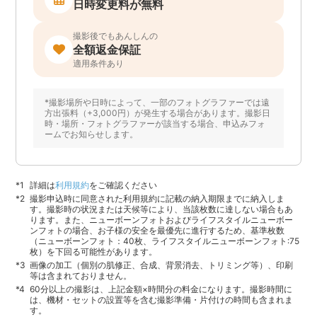
日時変更料が無料
撮影後でもあんしんの
全額返金保証
適用条件あり
*撮影場所や日時によって、一部のフォトグラファーでは遠
方出張料（+3,000円）が発生する場合があります。撮影日
時・場所・フォトグラファーが該当する場合、申込みフォ
ームでお知らせします。
詳細は
利用規約
をご確認ください
撮影申込時に同意された利用規約に記載の納入期限までに納入しま
す。撮影時の状況または天候等により、当該枚数に達しない場合もあ
ります。また、ニューボーンフォトおよびライフスタイルニューボー
ンフォトの場合、お子様の安全を最優先に進行するため、基準枚数
（ニューボーンフォト：40枚、ライフスタイルニューボーンフォト:75
枚）を下回る可能性があります。
画像の加工（個別の肌修正、合成、背景消去、トリミング等）、印刷
等は含まれておりません。
60分以上の撮影は、上記金額×時間分の料金になります。撮影時間に
は、機材・セットの設置等を含む撮影準備・片付けの時間も含まれま
す。