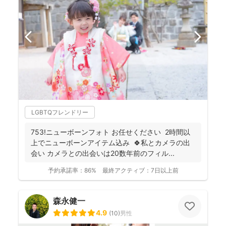
LGBTQフレンドリー
753!ニューボーンフォト お任せください 2時間以
上でニューボーンアイテム込み 🍀私とカメラの出
会い カメラとの出会いは20数年前のフィル...
予約承諾率：
86%
最終アクティブ：
7日以上前
森永健一
4.9
(
10
)
男性