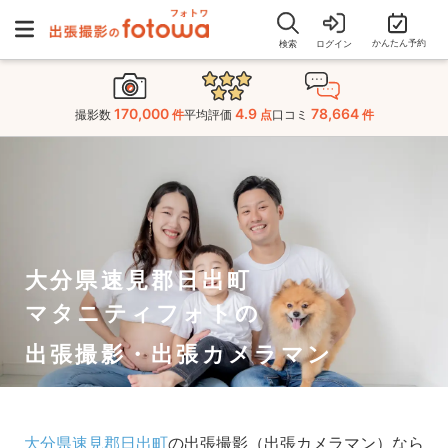
かんたん予約
検索
ログイン
170,000
4.9
78,664
撮影数
件
平均評価
点
口コミ
件
大分県速見郡日出町
マタニティフォトの
出張撮影・出張カメラマン
大分県速見郡日出町
の出張撮影（出張カメラマン）なら