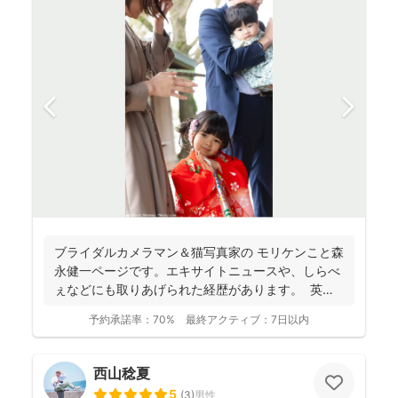
ブライダルカメラマン＆猫写真家の​ モリケンこと森
永健一ページです。エキサイトニュースや、しらべ
ぇなどにも取りあげられた経歴があります。 英語
で...
予約承諾率：
70%
最終アクティブ：
7日以内
西山稔夏
5
(
3
)
男性