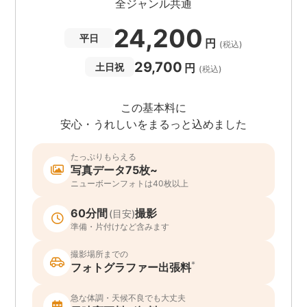
全ジャンル共通
24,200
平日
円
(税込)
29,700
円
土日祝
(税込)
この基本料に
安心・うれしいをまるっと込めました
たっぷりもらえる
写真データ75枚~
ニューボーンフォトは40枚以上
60分間
撮影
(目安)
準備・片付けなど含みます
撮影場所までの
*
フォトグラファー出張料
急な体調・天候不良でも大丈夫