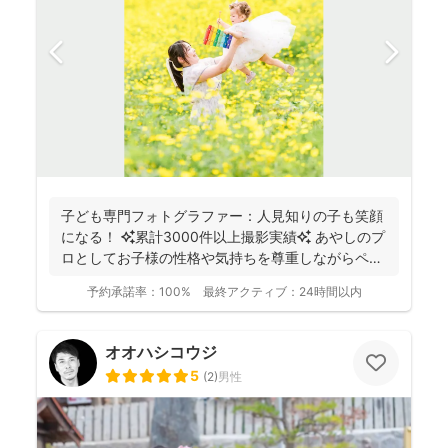
子ども専門フォトグラファー：人見知りの子も笑顔
になる！ ✨累計3000件以上撮影実績✨ あやしのプ
ロとしてお子様の性格や気持ちを尊重しながらペー
スに合...
予約承諾率：
100%
最終アクティブ：
24時間以内
オオハシコウジ
5
(
2
)
男性