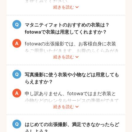
ませてみてください。
続きを読む
Instagramやママ向けの雑誌などで、素敵な
撮影事例を見たり、サッシュベルト等の撮影
小物について情報収集するのも楽しいです
マタニティフォトのおすすめの衣装は？
よ。また、何より大事なのは被写体のママと
fotowaで衣装は用意してくれますか？
お腹の赤ちゃんの健康です。当日無理せず撮
影を行えるよう、日々健やかに過ごしていた
fotowaの出張撮影では、お客様自身に衣装
だければと思います。
をご用意いただきます。お腹のふくらみがき
続きを読む
れいに見える薄手のお洋服や、チューブトッ
プにスカート等で、素肌を写すスタイルも人
気です。どうぞお好きな衣装で撮影を楽しん
写真撮影に使う衣装や小物などは用意しても
でくださいね。
らえますか？
申し訳ありません、fotowaではまだ衣装と
小物などのレンタルサービスの準備ができて
続きを読む
おりませんので、お客様ご自身にご用意をお
願いしております。
はじめての出張撮影、満足できなかったらど
うしよう？