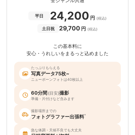
全ジャンル共通
24,200
平日
円
(税込)
29,700
円
土日祝
(税込)
この基本料に
安心・うれしいをまるっと込めました
たっぷりもらえる
写真データ75枚~
ニューボーンフォトは40枚以上
60分間
撮影
(目安)
準備・片付けなど含みます
撮影場所までの
*
フォトグラファー出張料
急な体調・天候不良でも大丈夫