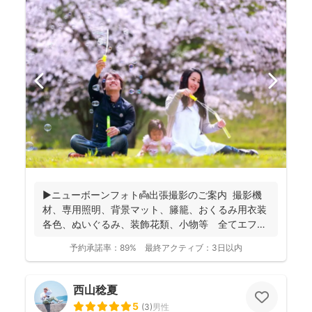
▶︎ニューボーンフォト👼出張撮影のご案内 撮影機
材、専用照明、背景マット、籐籠、おくるみ用衣装
各色、ぬいぐるみ、装飾花類、小物等 全てエフ・
スタジオが...
予約承諾率：
89%
最終アクティブ：
3日以内
西山稔夏
5
(
3
)
男性