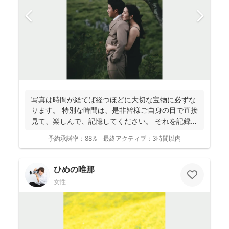
写真は時間が経てば経つほどに大切な宝物に必ずな
ります。 特別な時間は、是非皆様ご自身の目で直接
見て、楽しんで、記憶してください。 それを記録す
るために...
予約承諾率：
88%
最終アクティブ：
3時間以内
ひめの唯那
女性