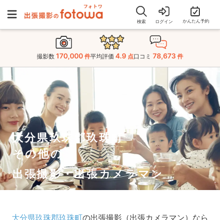
かんたん予約
検索
ログイン
170,000
4.9
78,673
撮影数
件
平均評価
点
口コミ
件
大分県玖珠郡玖珠町
その他の
出張撮影・出張カメラマン
大分県玖珠郡玖珠町
の出張撮影（出張カメラマン）なら