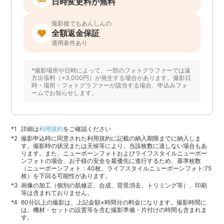
日時変更料が無料
撮影後でもあんしんの
全額返金保証
適用条件あり
*撮影場所や日時によって、一部のフォトグラファーでは遠
方出張料（+3,000円）が発生する場合があります。撮影日
時・場所・フォトグラファーが該当する場合、申込みフォ
ームでお知らせします。
詳細は
利用規約
をご確認ください
撮影申込時に同意された利用規約に記載の納入期限までに納入しま
す。撮影時の状況または天候等により、当該枚数に達しない場合もあ
ります。また、ニューボーンフォトおよびライフスタイルニューボー
ンフォトの場合、お子様の安全を最優先に進行するため、基準枚数
（ニューボーンフォト：40枚、ライフスタイルニューボーンフォト:75
枚）を下回る可能性があります。
画像の加工（個別の肌修正、合成、背景消去、トリミング等）、印刷
等は含まれておりません。
60分以上の撮影は、上記金額×時間分の料金になります。撮影時間に
は、機材・セットの設置等を含む撮影準備・片付けの時間も含まれま
す。