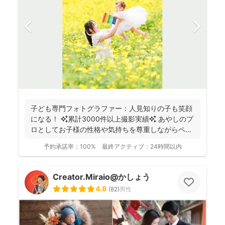
子ども専門フォトグラファー：人見知りの子も笑顔
になる！ ✨累計3000件以上撮影実績✨ あやしのプ
ロとしてお子様の性格や気持ちを尊重しながらペー
スに合...
予約承諾率：
100%
最終アクティブ：
24時間以内
Creator.Miraio@かしょう
4.8
(
82
)
男性