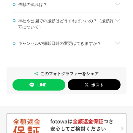
Q
依頼の流れは？
撮影を依頼したいフォトグラファーが見つかった
Q
神社や公園での撮影はどうすればいいの？（撮影許
ら、「予約する」ボタンから撮影を申込みましょ
可について）
う。fotowaから撮影契約成立のメールが届いた
ら、正式に予約が完了します。
神社や公園などの施設で撮影する場合は、管理者の
予約前に質問や相談しておきたいことがある場合
Q
キャンセルや撮影日時の変更はできますか？
方に必ずご確認をお願いします。
は、「質問する」ボタンからフォトグラファーと1
撮影許可の取り方については
こちら
、出張撮影禁止
対1でコミュニケーションをすることができます。
2026年5月14日以降のご予約については、以下の
の神社・仏閣の一覧は
こちら
をご確認ください。
通りにお手続きいただけます。
[日時変更]
このフォトグラファーをシェア
無料で行っていただけます。
LINE
ポスト
[キャンセル]
撮影日の4日前まで：無料
撮影日の3日前以降：キャンセル料が発生します
詳細は
こちら
をご確認ください。