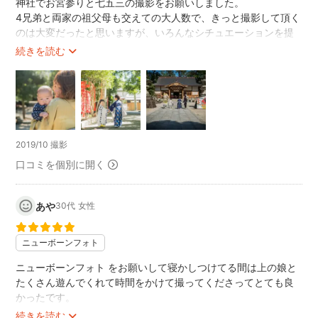
神社でお宮参りと七五三の撮影をお願いしました。
4兄弟と両家の祖父母も交えての大人数で、きっと撮影して頂く
のは大変だったと思いますが、いろんなシチュエーションを提
案してくれ、子どもたちの自然な表情や、家族みんなが笑顔で
続きを読む
とても思い出に残る写真になり大満足です😄撮影時間や撮影枚
数も臨機応変に対応してもらえて嬉しかったです。
2019/10 撮影
口コミを個別に開く
あや
30代
女性
ニューボーンフォト
ニューボーンフォト をお願いして寝かしつけてる間は上の娘と
たくさん遊んでくれて時間をかけて撮ってくださってとても良
かったです。
娘もすごく喜んでいました。
続きを読む