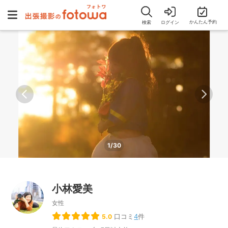
かんたん予約
検索
ログイン
1/30
小林愛美
女性
口コミ
4
件
5.0