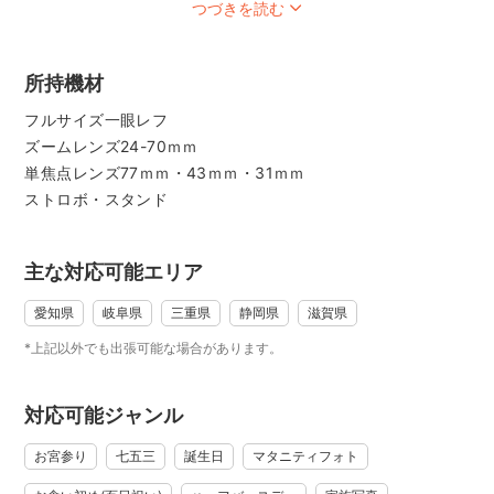
つづきを読む
スタジオでのライティングは完ぺきに整えられていて、とて
も美しい仕上がりになりますが
撮られていることを意識してしまってなかなかいつも通りの
所持機材
姿を写真に残すことが難しいことも。
フルサイズ一眼レフ
ズームレンズ24-70ｍｍ
その一方で、野外のロケーションフォトの場合、
単焦点レンズ77ｍｍ・43ｍｍ・31ｍｍ
天候によって光の雰囲気は変わってきて、時には突風で髪の
ストロボ・スタンド
毛が吹き飛ばされてしまったりすることもあって
決して完璧ではないけれど、
慣れ親しんだエリアでのびのびと過ごす姿・生き生きとした
主な対応可能エリア
表情は何割増しにもなること間違いなし。
愛知県
岐阜県
三重県
静岡県
滋賀県
神社に同行してのロケーション撮影も人気です。
*上記以外でも出張可能な場合があります。
大手のロケ撮プランでは、カメラマンの手配に追加でお金が
かかったり、
対応可能ジャンル
セットプランで何万円もするアルバムがついていたりと
お手軽な価格でロケ撮を依頼することは難しいです。
お宮参り
七五三
誕生日
マタニティフォト