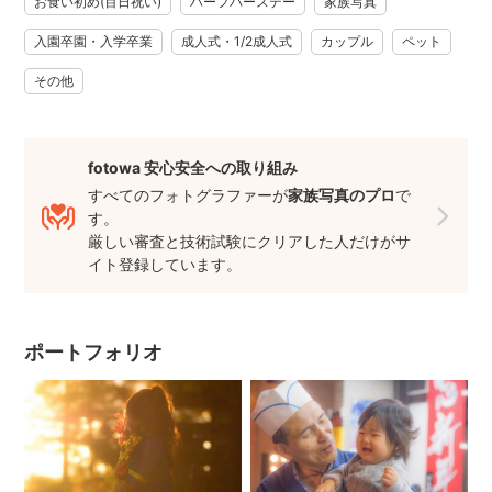
写真館では思い出に残る立派なフォトアルバムを販売してい
お食い初め(百日祝い)
ハーフバースデー
家族写真
ますが
入園卒園・入学卒業
成人式・1/2成人式
カップル
ペット
もし、もっと手軽に、データだけ残したいのであれば
出張撮影を利用するのも一つの手です。
その他
手軽な値段だから、記念日ではない日常を思い立って残した
いときに
fotowa 安心安全への取り組み
活用することもできます。
すべてのフォトグラファーが
家族写真のプロ
で
す。
飾らない、今の自分・家族・大切な人の姿を写真に残すお手
厳しい審査と技術試験にクリアした人だけがサ
伝いをさせて頂けたらと思います。
イト登録しています。
今しかない瞬間を残しておきたい、
そう思ったらまずは一度お気軽にお問い合わせください。
＊出張撮影依頼ははじめてで不安
ポートフォリオ
＊スタジオ撮影でご機嫌斜めになってしまった
＊急だけれどこんな撮影はできる？
＊ニューボーンフォトに最適な時期を過ぎてしまったけれど
写真は残せる？
＊自宅まで本当に直接来てもらえるの？