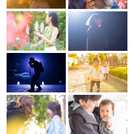
＊こんな場所で撮りたいが可能か？
＊ほかのカメラマンと比べて検討材料にしたい etc
＊なんでもOKです
●予約リクエストを入れる前にまずは一度チャットでご連絡を
いただければと思います。
問い合わせの際に
・希望日 第１～第３希望
・希望の時間帯(午前・午後など)※特になければ不要
・撮影場所・エリア(具体的に決まっていれば：●●神社・
●●公園など、ご自宅の場合は●●市〇駅付近の自宅等)
・撮影内容(宮参り・家族写真・ニューボーンフォト等)
・ニューボーンフォトの場合はご主役のおなまえ(読み仮名)・
性別・誕生日
を記載いただくとスムーズにご案内ができます。
fotowaには他にも多数のフォトグラファーが在籍しています
ので
きっと希望の日時・場所で撮影可能なカメラマンが見つかり
ます。