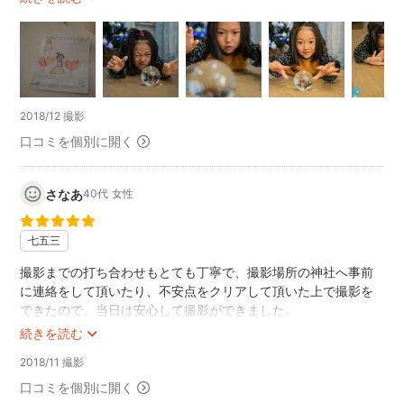
ありがとうございました😊
2018/12 撮影
口コミを個別に開く
さなあ
40代
女性
七五三
撮影までの打ち合わせもとても丁寧で、撮影場所の神社へ事前
に連絡をして頂いたり、不安点をクリアして頂いた上で撮影を
できたので、当日は安心して撮影ができました。
子供へ優しく接して頂き、子供も終始ご機嫌で最後までぐずる
続きを読む
ことなく撮影ができました。
2018/11 撮影
出来栄えも希望通り自然のショットが多く、満足です。
口コミを個別に開く