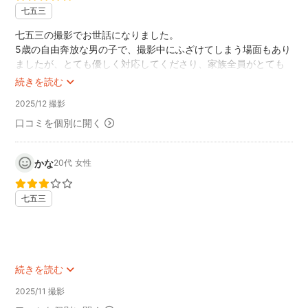
七五三
七五三の撮影でお世話になりました。
5歳の自由奔放な男の子で、撮影中にふざけてしまう場面もあり
ましたが、とても優しく対応してくださり、家族全員がとても
楽しい時間を過ごすことができました。
続きを読む
直前のお願いでしたが、当日までのやり取りもとてもスムーズ
2025/12 撮影
で安心できました。撮影場所についても大変詳しく、当日は穴
場の写真スポットで撮影していただきました。さらに素敵なア
口コミを個別に開く
イテムも用意してくださり、思い出に残る写真をたくさん撮っ
ていただきました。納品もとても早く、嬉しかったです。
かな
20代
女性
また機会があれば、ぜひ撮影をお願いしたいです！
七五三
続きを読む
2025/11 撮影