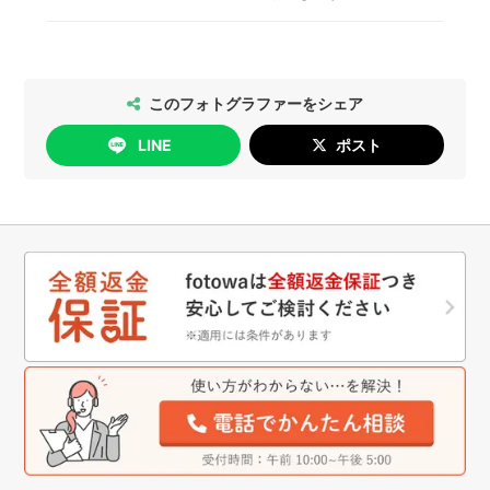
は、「質問する」ボタンからフォトグラファーと1
撮影許可の取り方については
こちら
、出張撮影禁止
対1でコミュニケーションをすることができます。
2026年5月14日以降のご予約については、以下の
の神社・仏閣の一覧は
こちら
をご確認ください。
通りにお手続きいただけます。
[日時変更]
このフォトグラファーをシェア
無料で行っていただけます。
LINE
ポスト
[キャンセル]
撮影日の4日前まで：無料
撮影日の3日前以降：キャンセル料が発生します
詳細は
こちら
をご確認ください。