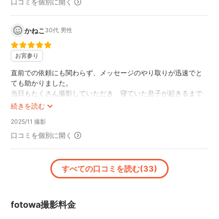
口コミを個別に開く
かねこ
30代
男性
お宮参り
直前での依頼にも関わらず、メッセージのやり取りが迅速でと
ても助かりました。
当日もたくさん撮影していただき、寝ていた息子が起きるまで
粘っていただき大変満足しています。
続きを読む
何気ないシーンまで綺麗に撮っていただけました。
2025/11 撮影
総合的にとても満足しております。
ありがとうございました。
口コミを個別に開く
すべての口コミを読む(33)
fotowa撮影料金