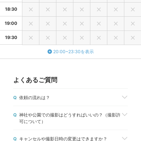
18:30
19:00
19:30
20:00~23:30を表示
よくあるご質問
Q
依頼の流れは？
撮影を依頼したいフォトグラファーが見つかった
Q
神社や公園での撮影はどうすればいいの？（撮影許
ら、「予約する」ボタンから撮影を申込みましょ
可について）
う。fotowaから撮影契約成立のメールが届いた
ら、正式に予約が完了します。
神社や公園などの施設で撮影する場合は、管理者の
予約前に質問や相談しておきたいことがある場合
Q
キャンセルや撮影日時の変更はできますか？
方に必ずご確認をお願いします。