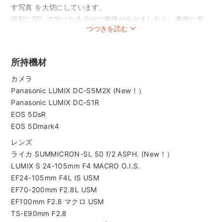
す写真 を大切にしています。
撮影に関して気になる点やご事情がありましたら、事前に安
つづきを読む
心してご相談ください。
■ 経歴・強み
愛知淑徳大学大学院・異文化コミュニケーション学科を中退
所持機材
後、
カメラ
東京で米国系IT企業に勤務。その後プロカメラマンとして活動
Panasonic LUMIX DC-S5M2X (New！）
し 15年以上 になります。
Panasonic LUMIX DC-S1R
テクノロジーや新しい産業への興味が強く、常に最新のカメ
EOS 5DsR
ラ機材・現像環境を導入。
EOS 5Dmark4
写真だけでなく ドキュメンタリー動画の撮影・編集・ディレ
クション にも対応可能です。
レンズ
毎日ランニング・ジムトレーニングを継続しており、体力に
ライカ SUMMICRON-SL 50 f/2 ASPH. (New！）
は自信があります。ハードなスケジュールの撮影も安心して
LUMIX S 24-105mm F4 MACRO O.I.S.
お任せいただけます。
EF24-105mm F4L IS USM
■ 得意ジャンル・撮影スタイル
EF70-200mm F2.8L USM
ビューティー撮影と並び、近年は 0〜3歳のデリケートな撮影
EF100mm F2.8 マクロ USM
を多く担当。
TS-E90mm F2.8