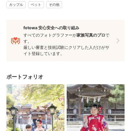
カップル
ペット
その他
東京・千葉・神奈川・埼玉の神社、公園の撮影は経験豊富で
すので、ロケーション選びも安心してお任せください。
■ 海外での活動
fotowa 安心安全への取り組み
これまで作品を欧米・アジアで展示する機会に恵まれ、
すべてのフォトグラファーが
家族写真のプロ
で
海外作家との交流を通して「写真と社会の関係性」へ関心を
す。
深め、積極的に活動しています。
厳しい審査と技術試験にクリアした人だけがサ
■ 最後に
イト登録しています。
「その日の空気ごと閉じ込めるような、ストーリーのある写
真」
「フォトブックにしたくなる日常」
ポートフォリオ
を一緒に残せたら嬉しいです。
撮影のご相談だけでもお気軽にメッセージください。