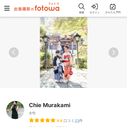
かんたん予約
検索
ログイン
1/30
Chie Murakami
女性
口コミ
33
件
4.8