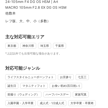
中でも 3歳のお子さまの七五三撮影を特に得意としており、泣
24-105mm F4 DG OS HSM | Art
きやすい子・恥ずかしがり屋の子でも自然な笑顔に導く工夫
MACRO 105mm F2.8 EX DG OS HSM
を大切にしています。
他数本
また、1歳のお誕生日撮影 を多く承っているため、小物や衣装
レフ版、大、中、小（多数）
は無料でレンタルいただけます。
たまに目黒区、港区、品川区、大田区中心に保育園の撮影に
主な対応可能エリア
も行っておりますの
平日は 霞ヶ関・虎ノ門ヒルズ、休日は 中目黒・代官山・恵比
東京都
神奈川県
埼玉県
千葉県
寿・赤坂 を中心に活動（港区／目黒区／渋谷区／世田谷
*上記以外でも出張可能な場合があります。
区）。
乳幼児発達心理学・赤ちゃん学にも興味を持ち、こどもが安
心できる環境づくりと表情づくりにこだわっています。
対応可能ジャンル
守秘義務は厳守し、ご事情のあるご家庭にも配慮して対応い
ライフスタイルニューボーンフォト
お宮参り
七五三
たします。
■ 撮影スタイル
誕生日
マタニティフォト
お食い初め(百日祝い)
光を丁寧に扱い、シンプルでナチュラルな“映像的な写真”が得
前撮り（ウェディング）
ハーフバースデー
家族写真
意です。
作り込みすぎず、その場の空気まで写し取るようなストーリ
入園卒園・入学卒業
成人式・1/2成人式
大学卒業・卒業袴
ー性のある写真を心がけています。