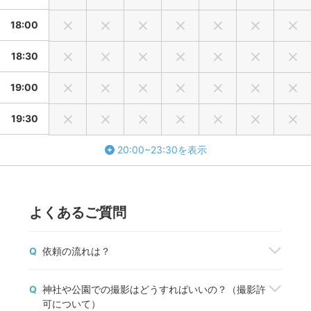
いますようお願い致します。
ご連絡がない場合、事故や何らかのトラブルが発生した可能
18:00
性を示唆します。
何もご連絡無くお約束のお時間から10分のお遅刻になりまし
18:30
た際には、当日の無断でのキャンセルと見なさせて頂き私も
19:00
撤収させて頂きます。
その場合の撮影料は発生致します。ご留意下さい。
19:30
撮影し残す写真はそこにいる全員で作りあげるものと考えて
います。
20:00~23:30を表示
特に七五三などのお子様メインでの撮影は同行する大人たち
のご協力が必要不可欠です。
撮影中、その周りの大人が退屈そうに、またつまらなそうに
していますとその雰囲気はお子様メインの撮影でも必ず写真
よくあるご質問
に残ると考えています。
その場を盛り上げたり笑わせるという意味ではなく記念とな
Q
依頼の流れは？
るお祝い事を皆で暖かく喜び合う、その様なお気持ちで撮影
された写真は時間が経ちましても見返したくなったり心が暖
撮影を依頼したいフォトグラファーが見つかった
Q
神社や公園での撮影はどうすればいいの？（撮影許
かくなりいつまでも飾られるものになり得ます。
ら、「予約する」ボタンから撮影を申込みましょ
可について）
う。fotowaから撮影契約成立のメールが届いた
より良い写真をご希望される方は、ご依頼者様、そして同行