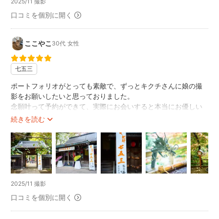
2025/11 撮影
お急ぎで撮影日程を確認されたい方や、これら以外の地域の
口コミを個別に開く
場合には、メッセージにてお気軽にご相談ください。
❇︎❇︎❇︎ご料金について❇︎❇︎❇︎
＊＊＊撮影について＊＊＊
ここやこ
30代
女性
多くの撮影経験や良い機材を使用しているから良い写真が撮
影できる訳ではないと考えています。
七五三
撮る側と撮られる側の想いが重なった時に後々まで大切にし
ポートフォリオがとっても素敵で、ずっとキクチさんに娘の撮
たいと思える心にも残る写真と思い出が生まれると考えてい
影をお願いしたいと思っておりました。
ます。
念願叶って予約ができて、実際にお会いすると本当にお優しい
どの様な撮影でも、ご依頼者様含め撮影に参加される方はそ
方で、人見知りの娘に目線を合わせて話しかけてくださり、最
続きを読む
の想いをご理解の上、ご依頼ご参加をお願い致します。
初から最後まで家族みんな笑顔で撮影していただくことができ
ました。
お子様の撮影の場合、笑顔にこだわって撮影しておりませ
技術も素晴らしく出来上がった写真は本当に素敵で、最高の宝
ん。
物になりました。
笑顔に限らず泣き顔や怒った顔、ぽーっとした顔や何か物思
今までは娘がカメラを見てくれなくて撮影が上手くいかないこ
いにふけったお顔もその時の思い出として撮影しておりま
とが多く、家族写真が撮れなかったりと悲しい思いをたくさん
2025/11 撮影
す。
してきたのですが、キクチさんのおかげで本当に幸せな一日を
口コミを個別に開く
過ごすことができました。
作った笑顔よりもその時その場だけに生まれる表情や感情、
家族みんなで「本当にお願いして良かったね、絶対またお願い
空気感を丁寧に写し残すことを大切にしております。