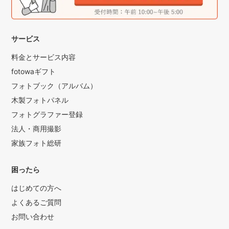
(過去の納品は全て100枚以上です。)
納品は全てJPEGでの納品になります。
RAWでの納品は対応できかねます。
サービス
ご理解のほどお願い致します。
＊＊＊アルバムについて＊＊＊
料金とサービス内容
結婚式や前撮り写真などで使われるアルバム制作会社と契約
fotowaギフト
しております。
フォトブック（アルバム）
ご好評を頂き、七五三や家族写真などでも多くご依頼を頂い
木製フォトパネル
ております。
フォトグラファー登録
ハードカバーのアルバムから2面または3面の台紙、冊子、ア
法人・商用撮影
クリルやキャンバス等のフォトスタンドの制作を承っており
家族フォト総研
ます。
サンプルをご覧をご希望の方は、撮影時をお持ち致しますの
でお気軽にお申し付け下さい。
困ったら
❇︎❇︎❇︎最後に❇︎❇︎❇︎
はじめての方へ
出張撮影はお客様ご自身がカメラマンを選んで誰に撮影され
よくあるご質問
るかという点が大切なところだと考えております。
お問い合わせ
ご希望されるカメラマンのプロフィールやポートフォリオを