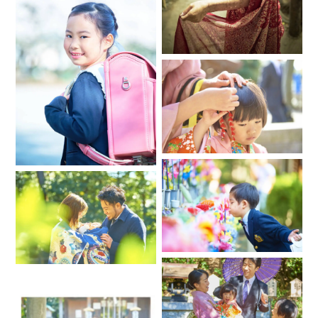
❇︎撮影の際に一緒に写したいものなどありましたら事前にご教
示下さい。
❇︎お差し支えなければ選んで頂いたご理由
❇︎その他ございましたらご依頼者様からの質問やご不明点や不
安な点
お手数ですが上記の記載を必ずお願い致します。
❇︎上記の質問事項のお答えがない場合ご予約の申請をされても
予約承認できかねます。
❇︎お宮参り用の掛け着の柄の確認をご希望の方も上記の質問事
項に全てご回答お願い致します。
❇︎早急に日程の確認をご希望の場合は、
・ご希望の日時
・場所
・撮影内容
・撮影に来られる人数
・選んで頂いたご理由
上記5を記載の上ご連絡をお願い致します。
質問事項に全てお答え頂けない方やメッセージなくご予約だ