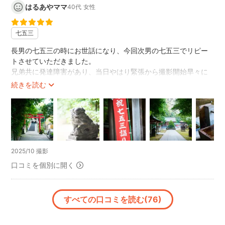
したいね！」と話しております。
笑顔に重点を置かれる場合は今一度のご依頼のご検討をお願
はるあやママ
40代
女性
技術もお人柄も最高なキクチさんに撮影していただいた写真は
い致します。
我が家の宝物です！
お外での撮影の場合、午前中の8時や9時など早めのお時間で
七五三
の撮影をおすすめしております。
長男の七五三の時にお世話になり、今回次男の七五三でリピー
なるべく周りに人が少ないこと、光が柔らかいこと、太陽の
トさせていただきました。
位置が低くお顔に影が映り込みにくいことがその理由になり
兄弟共に発達障害があり、当日やはり緊張から撮影開始早々に
ます。
ぐずってしまいましたが、キクチさんの柔らかいお人柄と子供
続きを読む
12時近辺のお昼頃からの撮影となりますと、どうしてもお顔
を楽しませて下さる声かけに、次男も少しずつ緊張がほぐれて
に影が濃く写りやすくなります。
最後は楽しく終わることが出来ました☺️
その点ご注意下さい。
出来上がった写真も、キクチさんのお人柄と同じで柔らかくと
撮影時間は必ずしも1時間に限ったものではございません。
ても素敵な写真です！
ポーズ写真ももちろんですが、あのドタバタから良い瞬間を見
写られる方の体調体力を考慮し休憩を挟んだり短時間、撮影
事に切り取っていただけて、本当に感謝しかないです🥹
2025/10 撮影
しきった時点で終了し早めに撮影し終えることも可能でござ
子供達の自然な笑顔や今の我が子らしい姿を映していただき、
います。
口コミを個別に開く
とても素敵な記念写真となりました。
また下記に記載しているようなご準備からの撮影など2時間以
子供達の成長を一緒に喜んでいただけたことも、とても嬉しい
上の撮影も承っております。
です！
すべての口コミを読む(76)
その際の料金は2時間の場合2時間分となります。
また次回、記念撮影をする際はお願いしたいと思います✨
七五三など晴れ着をお召しになる場合、着付けや準備からの