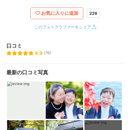
てはまりません。1枠で承ります。
お宮参りや七五三でのご両家祖父母様方が参加される場合も
お気に入りに追加
226
当てはまりません。
詳しくはお問合せ下さい。
このフォトグラファーをシェア
お宮参り用の掛け着を撮影前のご祈祷にも使用されるのをご
希望の方はカメラマンの待ち時間を含みます関係上2枠でのご
予約となります。
口コミ
詳しくはお問い合わせ下さい。
4.9
(76)
神社や施設などでの撮影の場合、撮影の可否をお客様の方で
事前にご確認頂きますようお願い致します。
最新の口コミ写真
施設によっては入場料や撮影料が発生する場所もございま
す。
その場合の費用はお客様のご負担でお願いしております。
フォトワに登録しております撮影スケジュールはあくまでお
目安でございます。
繁忙期閑散期に関わらず撮影可能となっておりましてもお断
りさせて頂く場合も、撮影不可でも可能の場合もございま
す。