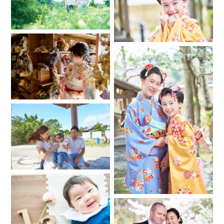
○○ちゃんなど)
❇︎2歳未満のお子様の場合、お子様の成長度合い(首が座った、
つかまり立ち、歩けるようになったなど）
❇︎写られる方のお子様全員の性格(好きなものや人見知りな
ど）
❇︎日時と場所
❇︎最寄駅 ○○線○○駅からの距離と時間
❇︎撮影場所の許可の有無 無い場合は許可を得てからご連絡下
さい。
神社やお寺、公園や遊園地など管理されている場所では撮影
前と後に社務所や事務所などにご挨拶に伺っております。
現場へ到着後、管理側から撮影NGとなった場合、撮影できか
ねます。
事前のご確認くれぐれもお願い致します。
出張撮影禁止の神社仏閣の一例
神奈川県
https://fotowa.com/faq/?
cat=44#%E7%A5%9E%E5%A5%88%E5%B7%9D%E7%9C%8C