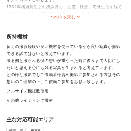
1982年横須賀生まれ横浜育ち、辻堂、鎌倉、海外生活を経て
今は生まれた街、横須賀のすみっコぐらし中です。
つづきを読む
写真館やスタジオでの勤務、広告カメラマンの直アシスタン
トを経て2014年よりフリーランスとして活動しています。
非喫煙者。
所持機材
現在ペットは飼っておりません。
多くの撮影経験や良い機材を使っているから良い写真が撮影
以下簡単な経歴です。
できる訳ではないと考えています。
二輪車整備士
撮る側と撮られる側の想いが重なった時に後々まで大切にし
⇩
たいと思える心にも残る写真が生まれると考えています。
2年間海外放浪
どの様な撮影でもご依頼者様含め撮影に参加される方はその
⇩
想いのご理解の上、ご依頼ご参加をお願い致します。
プロカメラマン直アシスタント
フルサイズ機複数使用
⇩
プロカメラマン⇦現在
その他ライティング機材
また沖縄に半年滞在したりゲストハウスで住み込みで働いた
りサトウキビの収穫などもしておりました。
主な対応可能エリア
2016年 宮古島エコマラソン42.195km完走🏃
好きなものは山歩きとイルカと泳ぐこと、ピアノに三線、ペ
神奈川県
東京都