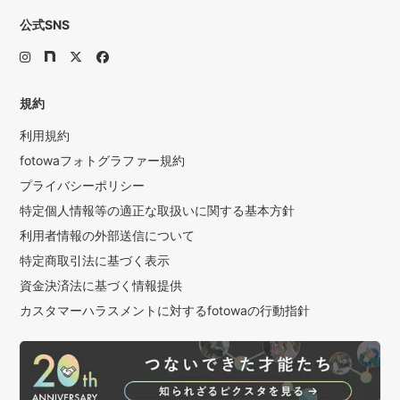
よくよくご覧頂きその上でご依頼頂けますと、カメラマンの
公式SNS
やる気や撮影とお写真の品質向上、何よりご依頼者様の満足
感に繋がると思っております。
どうぞよろしくお願い致します。
--------------------------
規約
貴重なお時間、拙い長文を最後までお読みいただきありがと
利用規約
うございます。
fotowaフォトグラファー規約
お客様にとってもその日しかない彩りある瞬間をお贈りでき
ますように。
プライバシーポリシー
ひとつヒトツのご縁を大切に。
特定個人情報等の適正な取扱いに関する基本方針
キクチカズマ
利用者情報の外部送信について
特定商取引法に基づく表示
資金決済法に基づく情報提供
カスタマーハラスメントに対するfotowaの行動指針