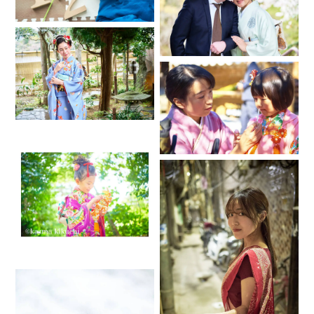
東京都
https://fotowa.com/faq/?
cat=44#%E6%9D%B1%E4%BA%AC%E9%83%BD
❇︎お写真に写られる方全員のお召し物(お着物、ドレス、お私
服、おそろいなど)
❇︎お宮参りの方は掛け着のレンタルの有無
❇︎お宮参りで祖父母様方が参加される際はどなたが掛け着をお
召しになるか
❇︎ご祈祷やお食事など前後にご予定がある場合は、その予定時
間
❇︎撮影したお写真のフォトワ及び私自身のサイトでのポートフ
ォリオ使用可否(撮影した全ての写真OK、子供のみOK、祖父
母さまはNGなど)
❇︎ありましたら、この様な写真撮りたいなどのイメージや、ご
希望のカットなど事前にご教示下さい。
当日ですと対応できかねる場合もございます。ご親族様方の
集合写真の組み合わせも同様になります。