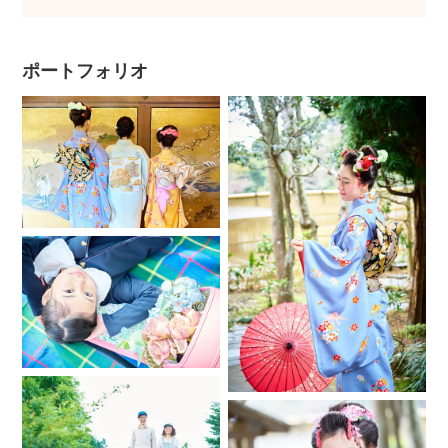
らのプロフィールを全てお読み下さい。
メッセージを頂いた方はプロフィールを全てお読み頂き了承
されたものとして認識し対応させて頂きます。
ポートフォリオ
お読み下さった後、最初に【質問する】からメッセージをお
願い致します。
その際に、
❇︎依頼者様お名前
❇︎撮影内容(お誕生日、七五三、お宮参り、成人式、家族写
真、カップル、友達、プロフィールなど)
❇︎撮影される方々の人数構成と間柄
祖父母叔父叔母のご参加の場合は父方母方どちら側かもご明
記お願い致します。
❇︎お子様がいらっしゃる場合は、性別、お名前、年齢(1歳未満
のお子様は月齢)
主役、その他のお子様も全てお願い致します。
❇︎親御様、及び主役のお子様、その他撮影に来られる方全員の
主役から見た普段の呼び名(ママ、お母さん、おじいちゃん、