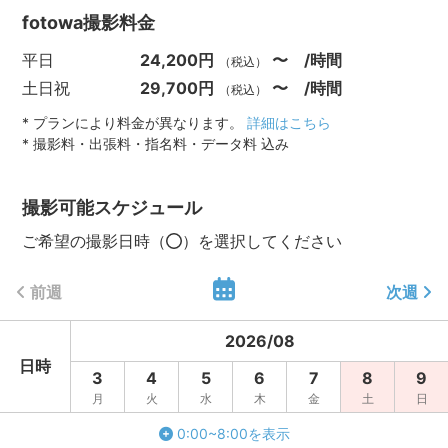
撮影をおすすめしております。
fotowa撮影料金
後々に見返した時にドキュメンタリーの様にその日の記録が
残っていますと忘れがちな場面も残り思い出もより可愛く彩
平日
24,200円
〜 /時間
（税込）
りが増して感じられます。
土日祝
29,700円
〜 /時間
（税込）
もちろん通常のお詣りのみの撮影も承っております。
* プランにより料金が異なります。
詳細はこちら
お時間のことなどで準備シーンから撮影したいけど1時間では
* 撮影料・出張料・指名料・データ料 込み
難しいかもとお考えの方はお気軽にご相談ください。
ご家族撮影の場合、大人、子供に関わらず写真に写られる人
数が多くなればなるほど撮影の難易度が上がると考えており
撮影可能スケジュール
ます。
ご希望の撮影日時（
）を選択してください
お子様が主役の場合、お子様から見てパパさんママさんから
ご依頼を頂く事が多いですが、集合写真などで大人の方でも
前週
次週
カメラを見るようにお願いしましても目を逸らしていたりし
ばらく瞑っていたりしている事がとても多くございます。
2026
/
08
お子様がとても良い表情していてもその写真は納品しており
日時
ません。
3
4
5
6
7
8
9
またご両家の祖父母様方それぞれの集合写真をご希望される
月
火
水
木
金
土
日
際でも、お子様は同じ場所で長い時間時間立っていることに
0:00~8:00を表示
なり体力を大きく消耗されて疲れてしまうことがとても多い