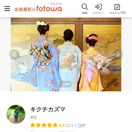
かんたん予約
検索
ログイン
1/32
キクチカズマ
男性
口コミ
76
件
4.9