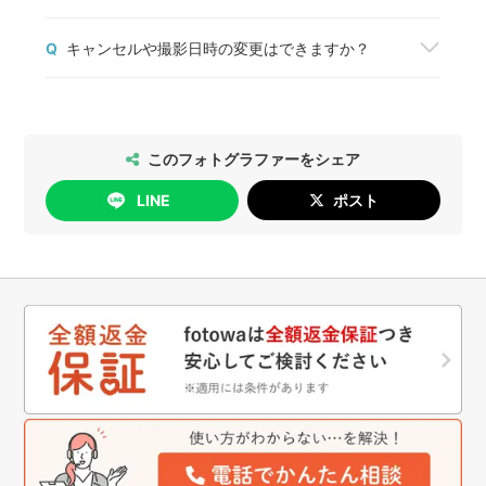
ら、正式に予約が完了します。
される大人の方々にも撮影することをしっかりお伝えの上、
神社や公園などの施設で撮影する場合は、管理者の
予約前に質問や相談しておきたいことがある場合
協力をお願い致します。
Q
キャンセルや撮影日時の変更はできますか？
方に必ずご確認をお願いします。
は、「質問する」ボタンからフォトグラファーと1
撮影許可の取り方については
こちら
、出張撮影禁止
＊＊＊キャンセルについて＊＊＊
対1でコミュニケーションをすることができます。
2026年5月14日以降のご予約については、以下の
の神社・仏閣の一覧は
こちら
をご確認ください。
＊＊＊小物について＊＊＊
通りにお手続きいただけます。
お宮参りの掛け着、お祝い着
[日時変更]
このフォトグラファーをシェア
男の子用(白黒兜柄、金色武者柄、青系鷹柄、緑系龍柄)
無料で行っていただけます。
女の子用(赤鳳凰柄、薄桃色独楽柄、赤緑蝶柄、ピンク鞠柄)
LINE
ポスト
上記計8着ご用意がございます。
[キャンセル]
掛け着の着方も心得ておりますのでご安心下さい。
撮影日の4日前まで：無料
撮影後のご祈祷でもご使用を希望される場合は、元払いでご
撮影日の3日前以降：キャンセル料が発生します
返送をお願いしております。
詳細は
こちら
をご確認ください。
詳しくはお問い合わせください。
＊＊＊納品について＊＊＊
一枚一枚丁寧に明るさや色味を調整しております。
納品までは5日から7日用しております。
お急ぎの場合はご相談ください。
納品は最低でも75枚以上をお約束致します。