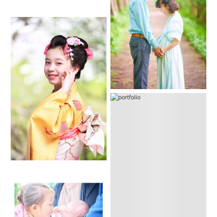
迅速な対応を心がけておりますが遅くなりました際にはご容
赦ください。
お問い合わせ頂いた時点で撮影可能とお伝え致しましても予
約はできておりません。
こちらの予定を確認、返信次第ご予約が確定されるまでお手
続きをお願い致します。
メッセージで日時をお伝えして頂きこちらから対応可能とお
伝えしていてもお客様からご予約の手続きをされていない場
合ご予約はできておりません。
撮影を希望される場合は、こちらからの対応可能の連絡の後
に必ずご予約のお手続きまで行う様よろしくお願い致しま
す。
ご予約のお手続きが遅れた場合対応できかねる場合も起こり
えます。
お気をつけ下さい。
僕のスケジュールを確認後に撮影日時場所等のご予約を確定
させて頂きます。
急な撮影やスケジュールに空きがない場合でも撮影可能なケ