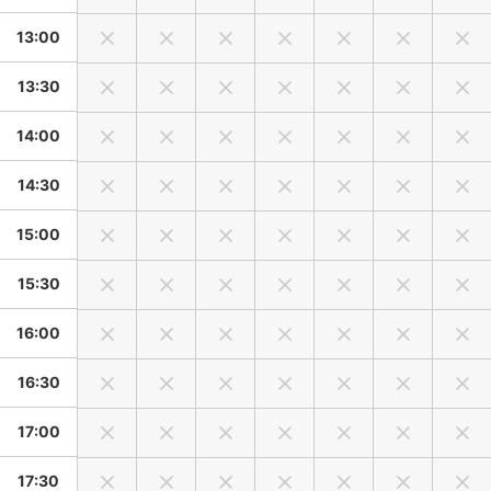
七五三などでご祈祷がある場合、ご祈祷前に撮影することを
13:00
おすすめしております。
理由としてはお子様が飽きてしまったり疲れてしまう可能性
13:30
が大きいためです。
神社によってはご祈祷後のみの撮影可能の場所もございます
14:00
が表情を重視される場合は特にご祈祷前をおすすめしており
ます。
14:30
神社やお寺で撮影をご希望の場合、あくまで参拝者であると
いうことを忘れないようにお願い致します。
15:00
撮影者目線から見ても近頃カメラマン、参拝されるご家族に
15:30
関わらず神社やお寺をスタジオ感覚で見ている様な人たちを
多く感じます。
16:00
撮影はあくまで神社やお寺、他の参拝者のご迷惑にならない
ように、
16:30
またご家族の節目のお祝いの日のお詣りの記録を残すためと
考えております。
17:00
その点の認識を今一度ご確認お願い致します。
交通機関や諸事情によりお遅刻される場合は必ずご一報下さ
17:30