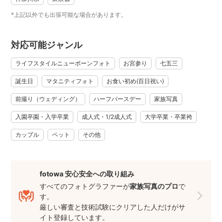
ンギンと鰹です⛰🐬🎹🐧🐟
*上記以外でも出張可能な場合があります。
撮られる方々の普段より少し特別で素敵な日を
またいつも通りのとっても普通で素敵な日常を
対応可能ジャンル
そしてその時にしかない何気なくも尊い瞬間を
ライフスタイルニューボーンフォト
お宮参り
七五三
その場の空気感と情景と一緒にいつも通りの自然体でありの
ままの姿をひとつヒトツ丁寧に切り取り撮影していくことを
誕生日
マタニティフォト
お食い初め(百日祝い)
大切にしています。
前撮り（ウェディング）
ハーフバースデー
家族写真
ご自宅の壁や写真棚、机の上にいつまでも置いておきたくな
るお写真をお届けできますように。
入園卒園・入学卒業
成人式・1/2成人式
大学卒業・卒業袴
よろしくどうぞお願い致します。
カップル
ペット
その他
＊＊＊予約について＊＊＊
神奈川と東京を中心に全国で活動しています。
全国出張も承っております。お気軽にお問い合わせ下さい。
fotowa 安心安全への取り組み
撮影の確定までは、
すべてのフォトグラファーが
家族写真のプロ
で
メッセージ→僕からの返信→ご予約手続き→撮影確定
す。
この流れになります。
厳しい審査と技術試験にクリアした人だけがサ
イト登録しています。
ご予約をご希望の方はお時間を頂戴して恐れ入りますがこち