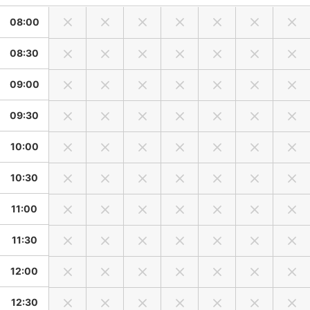
です。
08:00
大人子供関係なく疲れてしまうと普段の表情は表れにくくな
ります。
08:30
何を優先して残したいのか、その点をお考えて頂きますよう
お願い致します。
09:00
ご親族様が集まる場合、集合写真などの組み合わせのご希望
09:30
がある場合は事前にその組み合わせをお伝えして頂き、尚且
つご依頼者さまから事前に参加者の方々へ段取りして頂きま
10:00
す様お願い致します。
当日になってからの撮影順番の譲り合いや遠慮し合いなどは
10:30
お時間かかる原因になりお子様がメインの撮影の場合はその
時点でお子様のご負担や飽きてしまう原因になる可能性がご
11:00
ざいます。
必ず守っていただきますようお願い致します。
11:30
ご祈祷などでお時間がはっきりしない場合などもご相談くだ
さい。
12:00
お時間の前後や撮影時間の長さ、1時間では間に合わないか
も？という場合についてもお気軽に申し付け下さい。
12:30