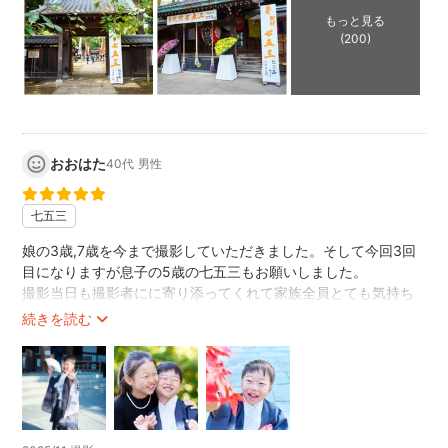
お客様にはお手を煩わせてしまい恐縮ですが、お問い合わせ
もっと見る
頂ければ撮影可否について返答させて頂きます。
(200)
スケジュールで撮影可能でありましても撮影場所やスケジュ
ールの調整、交通費の関係にて変更の提示、もしくはお断り
させて頂く場合がございます。
メッセージのやり取りを行う際ご連絡が滞りますとその間に
おおはた
40代
男性
撮影できかねる状況が発生することがございます。
撮影をご希望の際には、ご予約を確定されるまで出来る限り
七五三
速やかなご対応をおすすめ致します。
娘の3歳,7歳を今まで撮影していただきました。そして今回3回
撮影当日までにできる限りの打ち合わせを行い極力不安のな
目になりますが息子の5歳の七五三もお願いしました。
いようにしていきたい考えております。
撮影当日も撮影者にに寄り添ってくれて家族全員とても気持ち
貴重なお時間を割いて頂くことになりますが、ご理解ご了承
良く撮影できました。出来上がった写真も素晴らしく今まで3回
続きを読む
のほどお願い致します。
お願いした撮影の写真は大きいパネルにして家に飾ってありま
ご予約頂きました方はこちらのプロフィール欄の事を全て了
す。
また撮影を依頼するときはキクチさんにお願いすると決めてい
承して頂いたと認識させて頂きます。
ます。
ご質問などありましたら些細なことでもお気軽にご相談下さ
予約から撮影までの流れもとてもスムーズでした。
い。