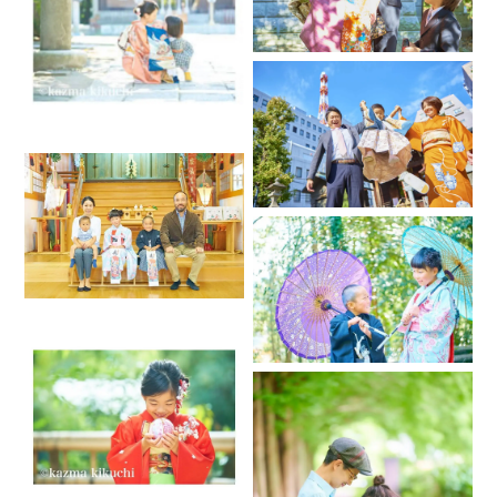
け入れられる方が多くいらっしゃいます。
その場合、全てお答えして頂いた方に比べ対応が大きく遅れ
る場合がございます。
メッセージが確認できない場合ご予約の対応ができかねま
す。
その場合こちらから返信なくお断りさせて頂く場合もござい
ます。
恐れ入りますがご理解のほどお願い致します。
また同時にご予約を頂いた場合メッセージで詳細を確認でき
たお客様から優先してご予約を確定させて頂いております。
詳細が曖昧な場合、詳しくお伝え頂いている方から優先して
おります。
DMとご予約の内容に差異を確認しました際にはその点を再確
認してからご予約を承認しております。
些細なことでも意識と認識をできる限り共有していきたいと
考えておりますのでよろしくお願いします。
丸1日の撮影や泊まりがけ、電波の不安定な場所での撮影もし
ていますのでDMの返信が遅くなる場合がございます。