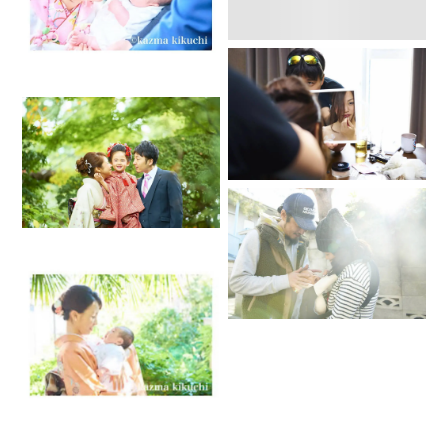
ースがございます。
お気軽にお問い合わせ下さい。
撮影当日にご連絡がなくお客様の来られる人数が変わる場合
が発生しております。
ご家族、ご友人、写真に写る写らない関係なく撮影やご依頼
者様に関わる人数が事前連絡と変わる場合は撮影当日でも必
ずご連絡をお願い致します。
ご友人の見学も同様になります。
2家族、主役の被写体が2名以上での撮影は基本的に2枠でご予
約頂いております。
七五三などで2家族まとめて1枠1時間での撮影を希望されるの
がこれに当てはまります。
この場合の2家族とは従兄弟やご友人ご家族でのお子様2人主
役の撮影になります。
理由として納品枚数が倍になることと撮影のお時間が倍にな
るためです。
その上でどうしてもという場合はご相談下さいませ。
それぞれのお一人での撮影はなく全て2人での撮影の場合は当