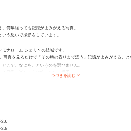
う」何年経っても記憶がよみがえる写真。
という想いで撮影をしています。
eri」〜モナローム シェリ〜の結城です。
は、写真を見るだけで「その時の香りまで漂う」記憶がよみがえる、と
、どこで、なにを、というのを選びません。
いる日常、楽しそうに笑っている様子、
つづきを読む
ち、ご機嫌ななめの泣き顔、おすましのちょっと背伸びしたポーズな
仕草でも皆様にとっては大切な想い出となります。
いることは、本人だけでなく家族みんなが主役となって後から見返し
持ちになるような、そんな写真を心掛けています。
に住む10歳の娘と5歳と3歳の息子を持つ３人のパパです。
ライダルの撮影を中心に撮影をしてきましたが、そのほかにもエンゲ
2.0
、七五三、学校撮影、イベント写真、宣材写真など幅広く撮影を行な
2.8