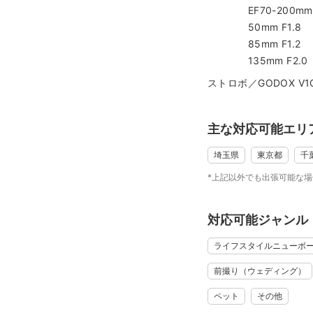
幼い子どもを持つ親と
EF70-200mm F
主役である子どもたち
50mm F1.8
ぜひ、１組でも多くの
85mm F1.2
＝＝＝＝＝＝＝＝＝＝
135mm F2.0
＊ご用意で
ストロボ／GODOX V1
・和傘（３歳用）／白
・和傘（５歳用）／青
・和傘（７歳用）／白
主な対応可能エリ
・和傘（20歳用）／赤
・刀（おもちゃ）／煉獄
埼玉県
東京都
千
・紙風船
*上記以外でも出張可能な
・扇子
・お手玉、手毬
対応可能ジャンル
・千歳飴袋（３歳用）
・祝い樽
ライフスタイルニューボ
＝＝＝＝＝＝＝＝＝＝
前撮り（ウェディング）
＊撮影
・氷川神社（大宮
ペット
その他
・久伊豆神社（岩槻