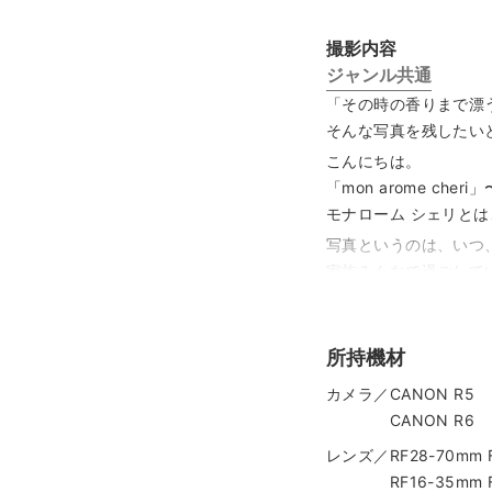
撮影内容
ジャンル共通
「その時の香りまで漂
そんな写真を残したい
こんにちは。
「mon arome ch
モナローム シェリと
写真というのは、いつ
家族みんなで過ごして
ちょっと緊張した面持
ほんの一瞬の何気ない
私の写真で大切にして
所持機材
思い出されて温かい気
カメラ／CANON R5
私は埼玉県さいたま市
CANON R6
これまで結婚式場でブ
レンズ／RF28-70mm F
ニティフォト、初宮詣
RF16-35mm F