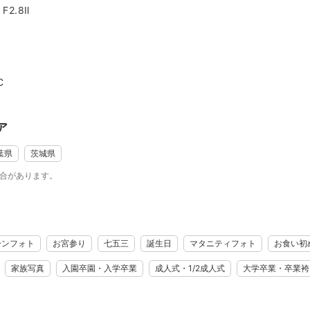
して一番力を入れているジャンルは子どもの成長が感じられる「七五
2.8Ⅱ
の表情を作れるよう、アイテムやサプライズもたくさん用意していま
方に「その時の香りまで漂う」写真を残してほしいと思っています。
＝＝＝＝＝＝＝＝＝＝＝＝＝＝＝＝＝＝＝＝＝＝＝＝＝＝＝
きる小物一覧＊
C
、赤、紫
、緑、赤、紫、ピンク
、青、緑、赤、紫、ピンク
ア
、紫
モデル（76cm）、カナヲモデル（76cm）
葉県
茨城県
場合があります。
ーンフォト
お宮参り
七五三
誕生日
マタニティフォト
お食い初
＝＝＝＝＝＝＝＝＝＝＝＝＝＝＝＝＝＝＝＝＝＝＝＝＝＝＝
家族写真
入園卒園・入学卒業
成人式・1/2成人式
大学卒業・卒業袴
場所実績＊
） ・櫻木神社（野田） ・日枝神社（赤坂）
） ・久伊豆神社（越谷） ・和楽備神社（蕨）