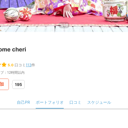
1/30
ome cheri
口コミ
113
件
5.0
ブ：12時間以内
加
195
自己PR
ポートフォリオ
口コミ
スケジュール