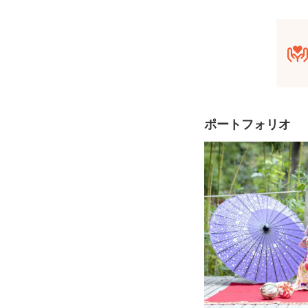
・根津神社（文京区
・王子神社（北区）
・喜多院（川越）
・・・その他多数
＝＝＝＝＝＝＝＝＝＝
ポートフォリオ