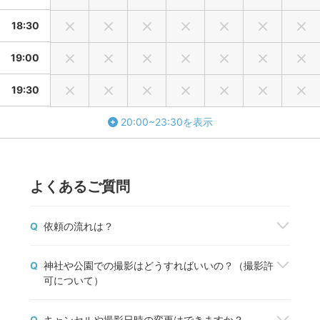
18:30
19:00
19:30
20:00~23:30を表示
よくあるご質問
Q
依頼の流れは？
撮影を依頼したいフォトグラファーが見つかった
Q
神社や公園での撮影はどうすればいいの？（撮影許
ら、「予約する」ボタンから撮影を申込みましょ
可について）
う。fotowaから撮影契約成立のメールが届いた
ら、正式に予約が完了します。
神社や公園などの施設で撮影する場合は、管理者の
予約前に質問や相談しておきたいことがある場合
Q
キャンセルや撮影日時の変更はできますか？