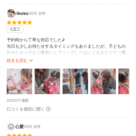
rikoko
30代
女性
七五三
予約時から丁寧な対応でした♪
当日も少しお待たせするタイミングもありましたが、子どもの
好きなキャラなど事前にヒアリングしてぬいぐるみなどでご機
嫌をとってくれ娘もリラックスして撮影できました🧸
続きを読む
眠気と不慣れな服に髪型で疲れちゃってたみたいですが、納品
写真を見返していると笑顔も多く楽しみつつ思い出に残せたの
が嬉しいです
また機会があればお願いしたい素敵な方でした♡
2024/11 撮影
口コミを個別に開く
心愛
30代
女性