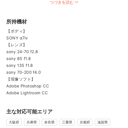
つづきを読む
長年接客の仕事をしておりました。
これからはフォトグラファーとして
様々な人の笑顔を撮影して行きたいです♪
所持機材
依頼者の方やお子様とコミニケーションをとり、
【ボディ】
楽しい撮影が出来たらなと思っております！
SONY α7ⅳ
現在、鶴見緑地を中心に
【レンズ】
主に平日をメインに撮影しています。
sony 24-70 f2.8
撮影に使える小道具(ミニトランクやアルファベットオブジェ)
sony 85 f1.8
などもご用意がございます！
sony 135 f1.8
お気軽にお問い合わせ下さい。
sony 70-200 f4.0
Instagramにも撮影した写真を掲載しています♫
【現像ソフト】
http://www.instagram.com/tototetoxx/
Adobe Photoshop CC
Adobe Lightroom CC
主な対応可能エリア
大阪府
兵庫県
奈良県
三重県
京都府
滋賀県