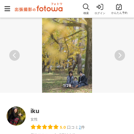
かんたん予約
検索
ログイン
1/29
iku
女性
口コミ
2
件
5.0