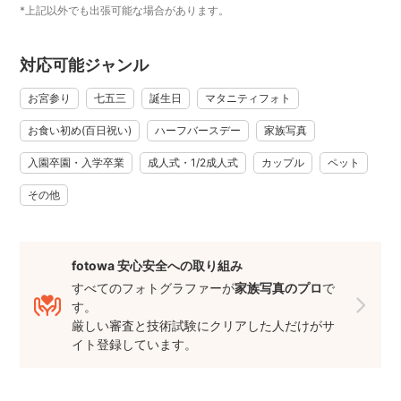
*上記以外でも出張可能な場合があります。
対応可能ジャンル
お宮参り
七五三
誕生日
マタニティフォト
お食い初め(百日祝い)
ハーフバースデー
家族写真
入園卒園・入学卒業
成人式・1/2成人式
カップル
ペット
その他
fotowa 安心安全への取り組み
すべてのフォトグラファーが
家族写真のプロ
で
す。
厳しい審査と技術試験にクリアした人だけがサ
イト登録しています。