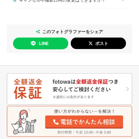
方に必ずご確認をお願いします。
は、「質問する」ボタンからフォトグラファーと1
撮影許可の取り方については
こちら
、出張撮影禁止
対1でコミュニケーションをすることができます。
2026年5月14日以降のご予約については、以下の
の神社・仏閣の一覧は
こちら
をご確認ください。
通りにお手続きいただけます。
[日時変更]
このフォトグラファーをシェア
無料で行っていただけます。
LINE
ポスト
[キャンセル]
撮影日の4日前まで：無料
撮影日の3日前以降：キャンセル料が発生します
詳細は
こちら
をご確認ください。