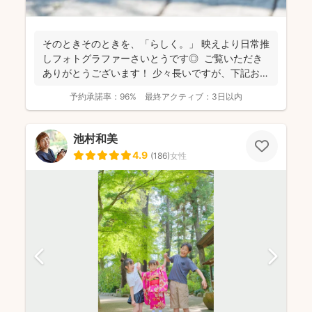
そのときそのときを、「らしく。」 映えより日常推
しフォトグラファーさいとうです◎ ご覧いただき
ありがとうございます！ 少々長いですが、下記お読
み...
予約承諾率：
96%
最終アクティブ：
3日以内
池村和美
4.9
(
186
)
女性