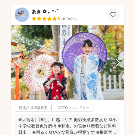
あき ❁.｡.*･ﾟ
5
(
109
)
女性
発達凸凹相談歓迎
LGBTQフレンドリー
❁大宮氷川神社、川越エリア 撮影実績多数あり ❁小
中学校教員免許所持 ❁和傘、お宮参り産着など無料
貸出！ ❁明るく鮮やかな写真が得意です ❁撮影実...