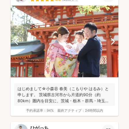
はじめまして☆小森谷 春美（こもりや はるみ）と
申します。 茨城県古河市から片道約90分（約
80km）圏内を目安に、茨城・栃木・群馬・埼玉
（一部）など北...
予約承諾率：
94%
最終アクティブ：
24時間以内
ひがっち