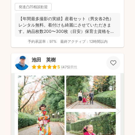
発達凸凹相談歓迎
【年間最多撮影の実績】産着セット（男女各2色）
レンタル無料。着付けも綺麗にさせていただきま
す。納品枚数200〜300枚（目安）保育士資格を持
つ妻の監修の下...
予約承諾率：
97%
最終アクティブ：
12時間以内
池田 英樹
5
(
475
)
男性