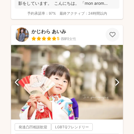
影をしています。 こんにちは。 「mon arom...
予約承諾率：
97%
最終アクティブ：
24時間以内
かじわら あいみ
5
(
591
)
女性
発達凸凹相談歓迎
LGBTQフレンドリー