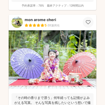
選...
予約承諾率：
78%
最終アクティブ：
12時間以内
mon arome cheri
5
(
113
)
男性
「その時の香りまで漂う」何年経っても記憶がよみ
がえる写真。 そんな写真を残したいという想いで撮