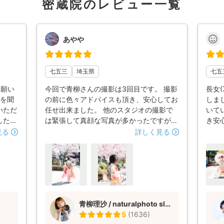
密蔵院のレビュー一覧
あやや
七五三
埼玉県
七五
お願い
今回で青柳さんの撮影は3回目です。 撮影
長女(
どを聞
の前に色々アドバイスも頂き、安心してお
しま
いただ
任せ出来ました。 他のスタジオの撮影で
いて
した。
は緊張して真顔な写真が多かったですが、
き安
も自
青柳さんとの撮影では常に楽しそうで、笑
撮影
見る
詳しく見る
ション
顔も出ていて、子供も終わったあと｢楽し
然な
。 い
かったー。またやりたい｣と言ってまし
を提
かり
た。 慣れない着物でしたが、青柳さんが
ただ
。 ま
崩れを直して下さったり、色々フォローし
で、
思いま
て頂け、無事に撮影を終えることが出来ま
た機
した。 感謝でいっぱいです。 出来上がっ
す！
青柳理沙 / naturalphoto slow
た写真も、本当にキレイで、大満足です！
5
(
1636
)
また家族写真をお願いしたいです。 あり