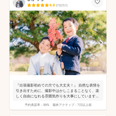
4.9
(
73
)
男性
『出張撮影初めての方でも大丈夫！』 自然な表情を
引き出すために、撮影中はかしこまることなく、楽
しく自由になれる雰囲気作りを大事にしています＾
＾ こ...
予約承諾率：
99%
最終アクティブ：
7日以上前