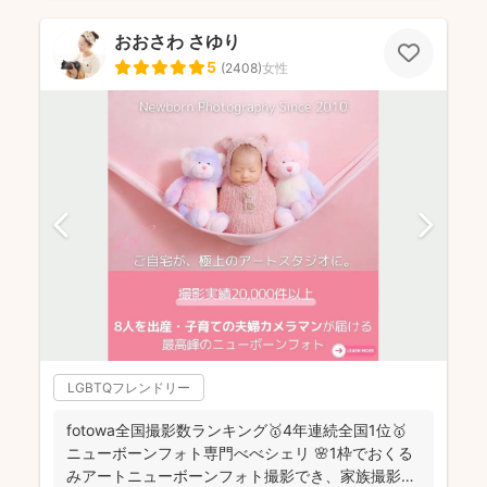
おおさわ さゆり
5
(
2408
)
女性
LGBTQフレンドリー
fotowa全国撮影数ランキング🥇4年連続全国1位🥇
ニューボーンフォト専門べべシェリ 🌸1枠でおくる
みアートニューボーンフォト撮影でき、家族撮影お