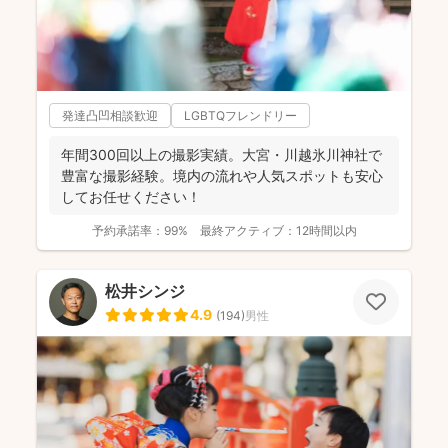
発達凸凹相談歓迎
LGBTQフレンドリー
年間300回以上の撮影実績。大宮・川越氷川神社で
豊富な撮影経験。境内の流れや人気スポットも安心
してお任せください！
予約承諾率：
99%
最終アクティブ：
12時間以内
松井シンジ
4.9
(
194
)
男性