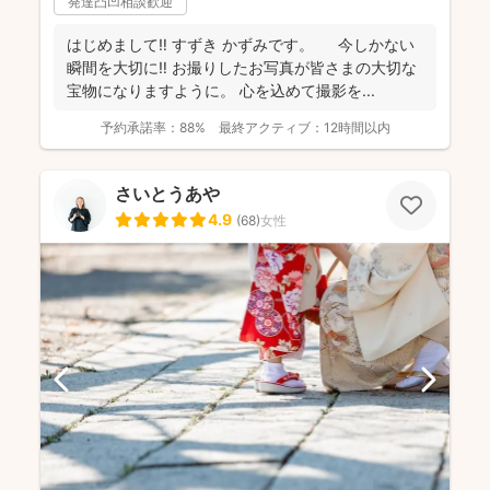
発達凸凹相談歓迎
はじめまして‼︎ すずき かずみです。 今しかない
瞬間を大切に‼︎ お撮りしたお写真が皆さまの大切な
宝物になりますように。 心を込めて撮影を...
予約承諾率：
88%
最終アクティブ：
12時間以内
さいとうあや
4.9
(
68
)
女性