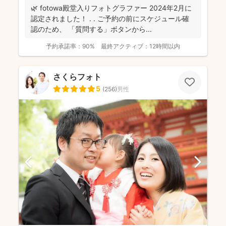
🌿 fotowa殿堂入りフォトグラファー 2024年2月に
認定されました！ . . ご予約の前にスケジュール確
認のため、 「質問する」ボタンから...
予約承諾率：
90%
最終アクティブ：
12時間以内
さくらフォト
5
(
256
)
男性