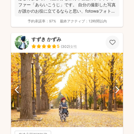
ファー「あらいこうじ」です。 自分の撮影した写真
が誰かのお役に立てるならと思い、fotowaフォトグ
ラファ...
予約承諾率：
97%
最終アクティブ：
12時間以内
すずき かずみ
5
(
302
)
女性