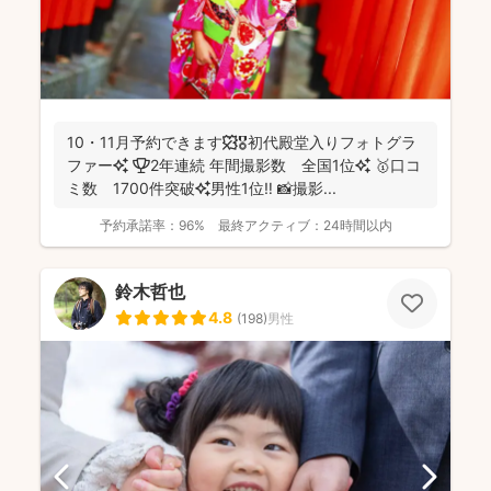
10・11月予約できます🍁🎖初代殿堂入りフォトグラ
ファー✨ 🏆2年連続 年間撮影数 全国1位✨ 🥇口コ
ミ数 1700件突破✨男性1位‼️ 📸撮影...
予約承諾率：
96%
最終アクティブ：
24時間以内
鈴木哲也
4.8
(
198
)
男性