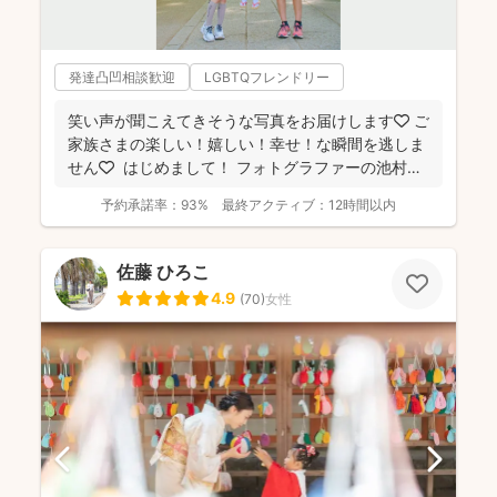
発達凸凹相談歓迎
LGBTQフレンドリー
笑い声が聞こえてきそうな写真をお届けします🧡 ご
家族さまの楽しい！嬉しい！幸せ！な瞬間を逃しま
せん🧡 ⁡ はじめまして！ フォトグラファーの池村
和...
予約承諾率：
93%
最終アクティブ：
12時間以内
佐藤 ひろこ
4.9
(
70
)
女性