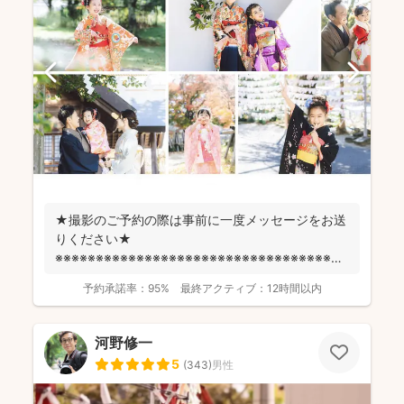
★撮影のご予約の際は事前に一度メッセージをお送
りください★
※※※※※※※※※※※※※※※※※※※※※※※※※※※※※※※※※※※※
fotowa...
予約承諾率：
95%
最終アクティブ：
12時間以内
河野修一
5
(
343
)
男性