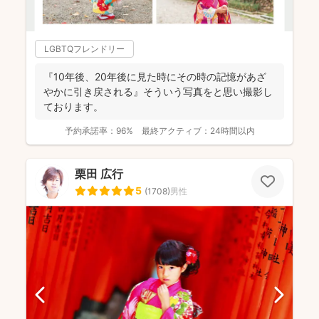
LGBTQフレンドリー
『10年後、20年後に見た時にその時の記憶があざ
やかに引き戻される』そういう写真をと思い撮影し
ております。
予約承諾率：
96%
最終アクティブ：
24時間以内
栗田 広行
5
(
1708
)
男性