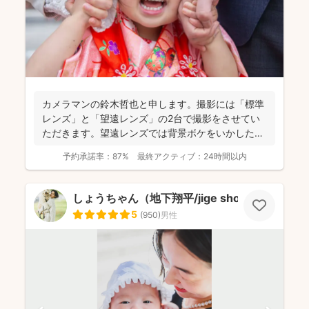
カメラマンの鈴木哲也と申します。撮影には「標準
レンズ」と「望遠レンズ」の2台で撮影をさせてい
ただきます。望遠レンズでは背景ボケをいかしたお
写真を撮影させて...
予約承諾率：
87%
最終アクティブ：
24時間以内
しょうちゃん（地下翔平/jige shohe）
5
(
950
)
男性