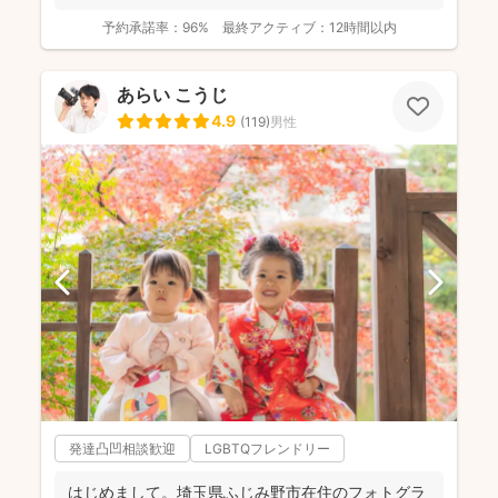
予約承諾率：
96%
最終アクティブ：
12時間以内
あらい こうじ
4.9
(
119
)
男性
発達凸凹相談歓迎
LGBTQフレンドリー
はじめまして。埼玉県ふじみ野市在住のフォトグラ