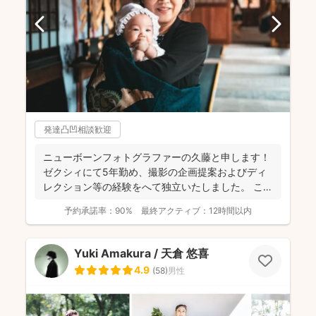
発達凸凹相談歓迎
ニューボーンフォトグラファーの久藤と申します！
ゼクシィにて5年勤め、撮影の企画提案およびディ
レクション等の経験をへて独立いたしました。 これ
までに1...
予約承諾率：
90%
最終アクティブ：
12時間以内
Yuki Amakura / 天倉 悠喜
4.9
(
58
)
男性