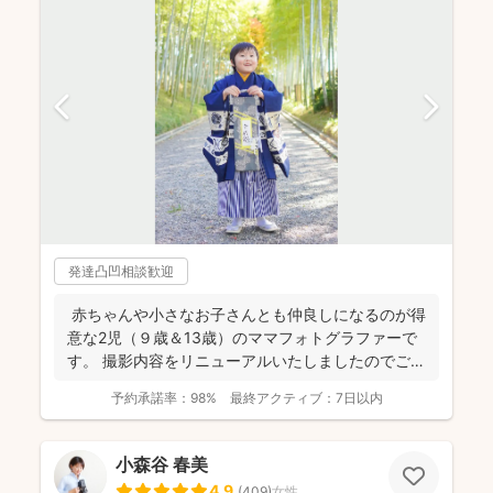
発達凸凹相談歓迎
赤ちゃんや小さなお子さんとも仲良しになるのが得
意な2児（９歳＆13歳）のママフォトグラファーで
す。 撮影内容をリニューアルいたしましたのでご案
内させ...
予約承諾率：
98%
最終アクティブ：
7日以内
小森谷 春美
4.9
(
409
)
女性