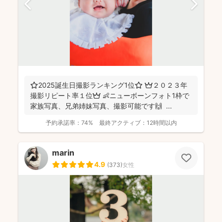
⭐️2025誕生日撮影ランキング1位⭐️ 👑２０２３年
撮影リピート率１位👑 👶ニューボーンフォト1枠で
家族写真、兄弟姉妹写真、撮影可能です🙌 ...
予約承諾率：
74%
最終アクティブ：
12時間以内
marin
4.9
(
373
)
女性