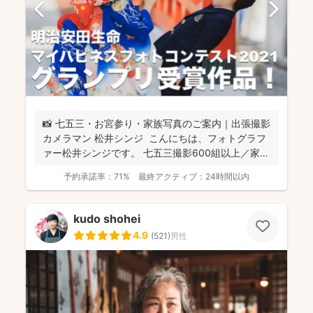
📸 七五三・お宮参り・家族写真のご案内｜出張撮影
カメラマン 松井シンジ こんにちは、フォトグラフ
ァー松井シンジです。 七五三撮影600組以上／家
族...
予約承諾率：
71%
最終アクティブ：
24時間以内
kudo shohei
4.9
(
521
)
男性