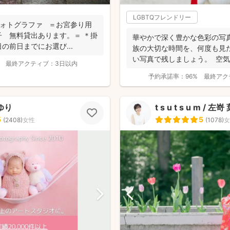
LGBTQフレンドリー
りフォトグラファ ＝お宮参り用
 無料貸出あります。＝ ＊掛
華やかで深く豊かな色彩の写
の前日までにお選び...
族の大切な時間を、何度も見
い写真で残しましょう。 空
最終アクティブ：
3日以内
ップ...
予約承諾率：
96%
最終アク
ゆり
t s u t s u m / 左
5
5
(
2408
)
女性
(
1078
)
女