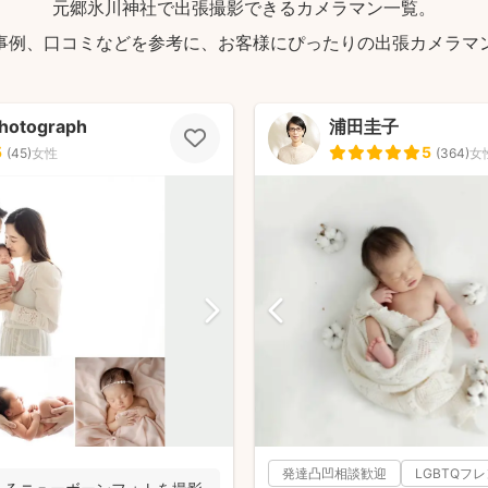
元郷氷川神社で出張撮影できるカメラマン一覧。
ブレ
事例、口コミなどを参考に、お客様にぴったりの出張カメラマ
ロ技
く、
撮り
感謝
hotograph
浦田圭子
する
5
5
(
45
)
女性
(
364
)
女
です
いま
発達凸凹相談歓迎
LGBTQフ