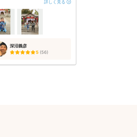
撮影シーンのアドバイスをいただけた
詳しく見る
げと、大変感謝しています。 さまざ
パターンをご提案くださり、また枚数
くさん納品してくださったので、写真
ていると動画をみているような気分
声が聞こえてきそうなくらい当時のこ
思い出すことができます。 仕上がり
深沼義彦
鮮やかできれいなだけでなく、人物の
5
(
56
)
は柔らかい感じになっていて、子供だ
なく親も映りがよかったです。うれし
笑） 曇りでしたが、まったく気にな
い仕上がりでした。一時的な雨にも臨
変にご対応くださり、1時間フルで撮
ただけました。また、撮影した写真を
何回かカメラのスクリーンで「こんな
に撮れてますよ」と見せてくださり、
してお任せすることができました。そ
お心遣いに、一緒にいた家族も大絶賛
た＾＾ 2歳の息子も、深沼さんの優し
囲気のおかげでまったく緊張すること
自然な表情を見せてくれました。あん
活発に動き回っていたのに、きれいに