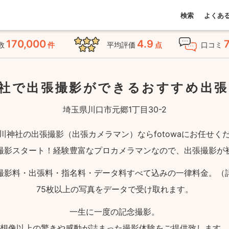
検索
よくあ
170,000
4.9
数
件
平均評価
点
口コミ
社で出張撮影ができる
おすすめ出張
埼玉県川口市元郷1丁目30-2
川神社の出張撮影（出張カメラマン）ならfotowaにお任せく
撮影スタート！経験豊富なプロカメラマンなので、出張撮影が
撮影料・出張料・指名料・データ料すべて込みの一律料金。（
75枚以上の写真をデータで受け取れます。
一生に一度の記念撮影。
想像以上の驚きや感動が詰まった撮影体験をご提供致します。