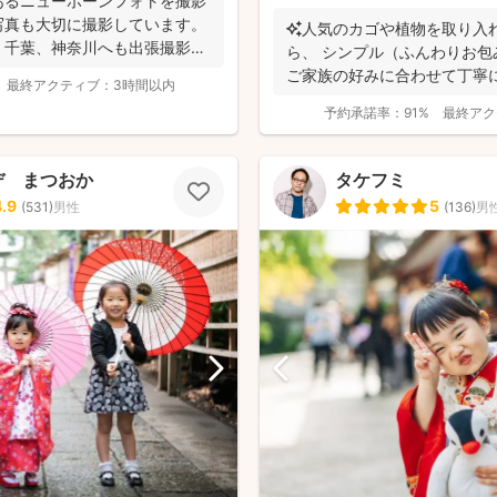
あるニューボーンフォトを撮影
写真も大切に撮影しています。
✨人気のカゴや植物を取り入
、千葉、神奈川へも出張撮影い
ら、 シンプル（ふんわりお包
ご家族の好みに合わせて丁寧
最終アクティブ：
3時間以内
（生後2か...
予約承諾率：
91%
最終アク
デ まつおか
タケフミ
4.9
5
(
531
)
男性
(
136
)
男