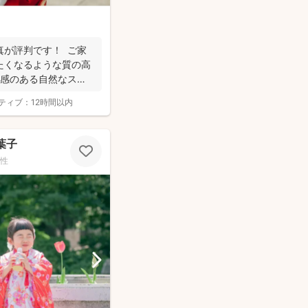
真が評判です！ ご家
たくなるような質の高
気感のある自然なスナ
ティブ：
12時間以内
嵜 葉子
性