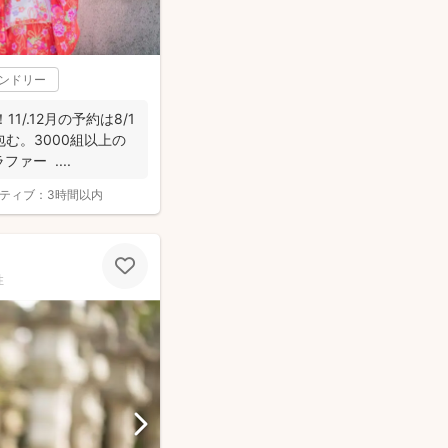
レンドリー
1/.12月の予約は8/1
む。3000組以上の
ァー ....
ティブ：
3時間以内
性