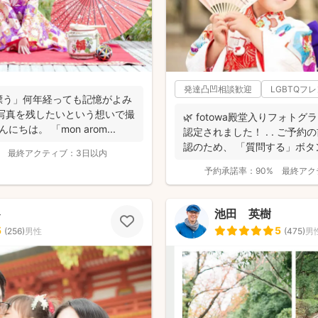
発達凸凹相談歓迎
LGBTQフ
漂う」何年経っても記憶がよみ
写真を残したいという想いで撮
🌿 fotowa殿堂入りフォトグ
ちは。 「mon arom...
認定されました！ . . ご予
認のため、 「質問する」ボタン
最終アクティブ：
3日以内
予約承諾率：
90%
最終アク
ト
池田 英樹
5
5
(
256
)
男性
(
475
)
男