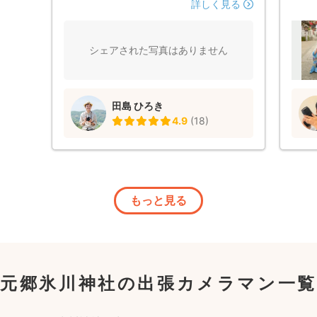
凄く満足できる仕上がりでした。 撮影デ
的な
詳しく見る
ータもすぐいただけました。 レンタルで
おか
お借りした産着も素敵でした。 また機会
まな
があれば田島さんにお願いしたいと思いま
もた
シェアされた写真はありません
す。 この度はありがとうございました。
を見
に。
とを
田島 ひろき
は色
4.9
(
18
)
表情
けで
い（
らな
機応
影い
もっと見る
途中
感じ
安心
んな
でし
元郷氷川神社の出張カメラマン一覧
い雰
なく
なに