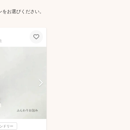
ずに撮影してくださったのですね。プ
ンをお選びください。
です・・！ 自然なショットだけでな
年賀状用にきちんとした家族写真もお
くださいました。何から何まで本当に
です！ またカメラマンさんをお願い
ときは、ぜひ深沼さんにお願いしたい
性
。このたびは、心からありがとうござ
した。
レンドリー