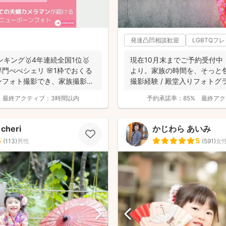
発達凸凹相談歓迎
LGBTQフ
ンキング🥇4年連続全国1位🥇
現在10月末までご予約受付中！1
門べべシェリ 🌸1枠でおくる
より。家族の時間を、そっと包
ンフォト撮影でき、家族撮影お
撮影経験 / 殿堂入りフォトグラフ
最終アクティブ：
3時間以内
予約承諾率：
85%
最終アク
cheri
かじわら あいみ
5
5
(
113
)
男性
(
591
)
女