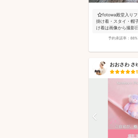
⭐️fotowa殿堂入
掛け着・スタイ・帽子
け着は画像から撮影日
予約承諾率：
88%
おおさわ さ